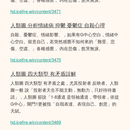
hd.icefire.win/content/3471
人類圖 分析情緒病 抑鬱 憂鬱症 自殺心理
自殺、憂鬱症、情緒影響、，如果有G中心空白，情緒中
心空白。留意自己，若突然感覺不知何來的「難受、悲
傷、空虛、」各種感覺， 內在悲傷，慾哭無淚。
hd.icefire.win/content/3470
人類圖 四大類型 有矛盾誤解
人類圖 四大類型 有矛盾之處，尤其投射者 反映者。人類
圖一般 說「投射者天生不能主動，無動力，只好待待邀
請」，人類圖 卻說「1-8通道 是領袖通道，帶領者，依從
G中心」閘門1更被指「自我表達、表現自己、創意」的
天賦。
hd.icefire.win/content/3469