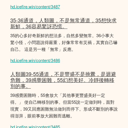
hd.icefire.win/content/3487
35-36通道，人類圖，不是無常通道，35想快求
新鮮，36容易驚訝恐慌。
35的心多好奇新鮮的想法多，自然多變無常。36小事大
驚小怪，小問題說得嚴重，好像常常有災禍，其實自己嚇
自己。 這是另一種「無常」反應。
hd.icefire.win/content/3486
人類圖39-55通道，不是豐盛不是挑釁，是迴避
危難，39感覺困難，55幻想美好。冷靜後轉移
別的事。
39感覺困難時，55會放大「其他事更豐盛美好一定
得。」 使自己轉移別的事。但當55說一定做到時，面對
現實，39又回應困難無法做到而停下。形成不斷別的事說
得澎湃，眼前事放大困難而逃離。
hd.icefire.win/content/3485