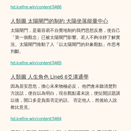
hd.icefire.win/content/3466
人類圖 太陽閘門的制約 大陽坐落能量中心
太陽閘門，是最容易不自覺地制約我們思想反應，使自己
「第一個觀念」已被太陽閘門影響。若人不夠冷靜了解實
況。太陽閘門推動了人「以太陽閘門的卦象觀點」作思考
判斷。
hd.icefire.win/content/3465
人類圖 人生角色 Line6 6爻溝通學
因為居安思危，擔心未來物極必反， 他們會未聽清楚對
方說話，便自以為明白，現在觀點還未說，便扯開話題講
以後，開口多是負面否定的話。 否定他人，然後給人說
教比意見。
hd.icefire.win/content/3464