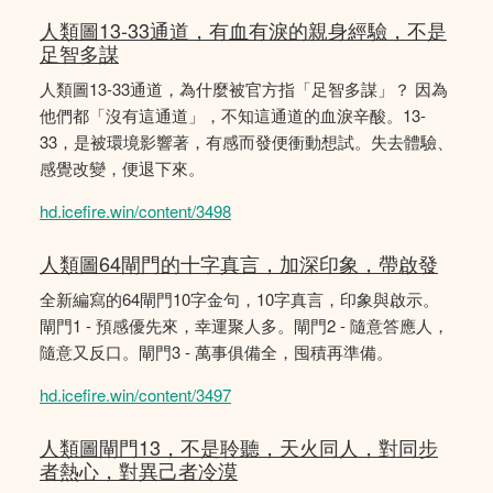
人類圖13-33通道，有血有淚的親身經驗，不是
足智多謀
人類圖13-33通道，為什麼被官方指「足智多謀」？ 因為
他們都「沒有這通道」，不知這通道的血淚辛酸。13-
33，是被環境影響著，有感而發便衝動想試。失去體驗、
感覺改變，便退下來。
hd.icefire.win/content/3498
人類圖64閘門的十字真言，加深印象，帶啟發
全新編寫的64閘門10字金句，10字真言，印象與啟示。
閘門1 - 預感優先來，幸運聚人多。閘門2 - 隨意答應人，
隨意又反口。閘門3 - 萬事俱備全，囤積再準備。
hd.icefire.win/content/3497
人類圖閘門13，不是聆聽，天火同人，對同步
者熱心，對異己者冷漠