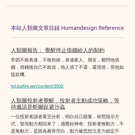
本站人類圖文章目録 Humandesign Reference
人類圖報告： 覺醒停止借錢給人的制約
常因不敢表達，不敢拒絕，身邊家人、朋友，都問他借
錢，借錢後自己不敢追，他人借了不還，還現借，視他如
提款機。
hd.icefire.win/content/3502
人類圖投射者覺醒，投射者主動成功策略，等
待邀請是斬腳趾避沙蟲
一位投射者讀者看完分析，明白自己能量，依照指示方
式，發現動力都回來了，感覺好神奇。投射者無動力，不
是無動力，是因為薦骨空白，動力被思想注意力鎖定不