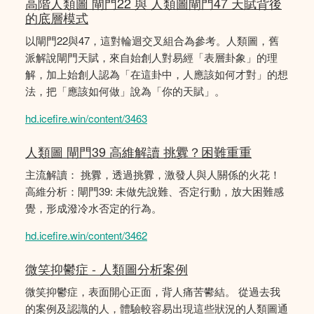
高階人類圖 閘門22 與 人類圖閘門47 天賦背後
的底層模式
以閘門22與47，這對輪迴交叉組合為參考。人類圖，舊
派解說閘門天賦，來自始創人對易經「表層卦象」的理
解，加上始創人認為「在這卦中，人應該如何才對」的想
法，把「應該如何做」說為「你的天賦」。
hd.icefire.win/content/3463
人類圖 閘門39 高維解讀 挑釁？困難重重
主流解讀： 挑釁，透過挑釁，激發人與人關係的火花！
高維分析：閘門39: 未做先說難、否定行動，放大困難感
覺，形成潑冷水否定的行為。
hd.icefire.win/content/3462
微笑抑鬱症 - 人類圖分析案例
微笑抑鬱症，表面開心正面，背人痛苦鬰結。 從過去我
的案例及認識的人，體驗較容易出現這些狀況的人類圖通