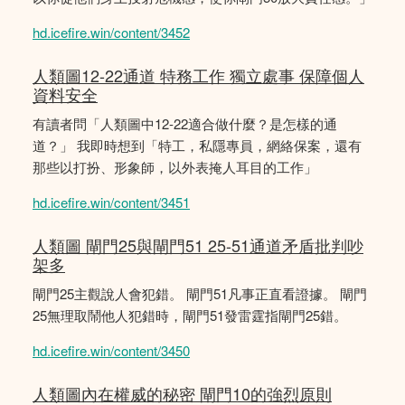
hd.icefire.win/content/3452
人類圖12-22通道 特務工作 獨立處事 保障個人
資料安全
有讀者問「人類圖中12-22適合做什麼？是怎樣的通
道？」 我即時想到「特工，私隱專員，網絡保案，還有
那些以打扮、形象師，以外表掩人耳目的工作」
hd.icefire.win/content/3451
人類圖 閘門25與閘門51 25-51通道矛盾批判吵
架多
閘門25主觀說人會犯錯。 閘門51凡事正直看證據。 閘門
25無理取鬧他人犯錯時，閘門51發雷霆指閘門25錯。
hd.icefire.win/content/3450
人類圖內在權威的秘密 閘門10的強烈原則