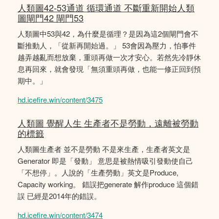
人類圖42-53通道 循環通道 不斷重新開始人類
圖閘門42 閘門53
人類圖中53與42，為什麼是循理？是因為這2個閘門會不
斷推動人，「從新再開始過。」 53會因為壓力，怕事件
越弄越亂而想放棄，重頭再做一次才安心。若然先冷靜休
息再回來，就會發現「無須重頭再做，也能一修正回到預
期中。」
hd.icefire.win/content/3475
人類圖 覺醒人生 生產者不是勞動，遠離被勞動
的標籤
人類圖生產者 並不是勞動 不是來生產，生產者英文是
Generator 即是「發動」 意思是被熱情吸引發動使自己
「不想停」。人說的「生產勞動」英文是Produce,
Capacity working。 錯誤把generate 解作produce 這個錯
誤 已經是2014年的錯誤。
hd.icefire.win/content/3474