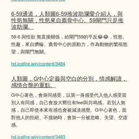
6-59通道，人類圖6-59推波助瀾愛介紹人，與
性慾無關，性慾來自薦骨中心。59閘門只是推
波助瀾。
59-6 與性欲 無直接關係，給閘門59的平反😂😂，性慾、
性趣，來自臍輪、薦骨中心的原動力，作為動物的繁殖慾
望，與閘門無關。
hd.icefire.win/content/3484
人類圖，G中心定義與空白的分別，情感解讀，
感情合盤的重點。
G中心著色，會身同感受，以第一身感受代入他人感受當
別人有同感，自己會放大嚮往有feel與共鳴感。若別人無
感，自己即使本來有感也會被減淡感覺。G中心著色，面
對他人的拒絕、不接納時，會加一分被忽略、失望、空虛
感。
hd.icefire.win/content/3483