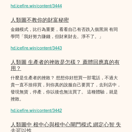
hd.icefire.win/content/3444
人類圖不教你的財富秘密
金錢模式，比行為重要，看看自己有否跌入個黑洞 有同
學問「我好努力賺錢，但財來財去。淨不了。」
hd.icefire.win/content/3443
人類圖 生產者的挫敗是怎樣？ 薦體回應真的有
用？
什麼是生產者的挫敗？ 想想你好想買一部電話，不過大
貴一直不捨得買，到你真的說服自己要買了，去到店中，
發現無貨，停產，你以後也無法買了。 這種體驗，就是
挫敗。
hd.icefire.win/content/3442
人類圖中 根中心與根中心閘門模式 綁定心智 失
去可以性