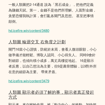
一般人類圖把2-14通道 說為「黑石成金」，把他們定義
為賺錢天賦。第一，金錢不是他們所理解。人面對金錢，
貪婪恐懼我執計算，會打亂各閘門及思想。 甚至把事情
顛倒。
hd.icefire.win/content/3480
人類圖 輪迴交叉 右角度之計劃
閘門16當小心謹慎，防範於未焉，會看人微頭眼額，小心
做準備才能輕鬆。博取人認同、小心得失人。 同時9會針
對細節，也傾向積小成多，萬丈高樓從地起。 16是顯示
者反應，以自己想法為主要，但9是薦骨體驗，以9對外所
在意的細節為主要。 帶來矛盾。
hd.icefire.win/content/3479
人類圖 顯示者必須了解的事，顯示者真正發起
方式
顯示者，來自喉輪作用，被「動力中心」的推動，加快把