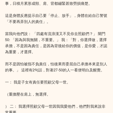
事，日積月累形成頸、肩、背都繃緊甚致勞損痛楚。
這是身體反應提示自己要「停止、放手」，身體在給自己警號
「不要再弄別人的責任」。
當我向他們說： 「四處有流浪漢又不見你去照顧們？」 閘門
50: 「因為與我無關，不重要。」 我：「對，你選擇做，選擇
承擔，不是因為責任，是因為背後給你的價值，是你愛，才認
為重要，才選擇。
而不是因怕被指不負責任，怕後果而委屈自己承擔本來是別人
的事。」 這裡有2句話，對著27-50的人一看便明白及醒覺。
一： 我是子女有責任要照顧父母一世。
（重擔壓在肩上，無選擇。
） 二： 我選擇照顧父母一世因我我愛他們，他們對我來說非
常重要。