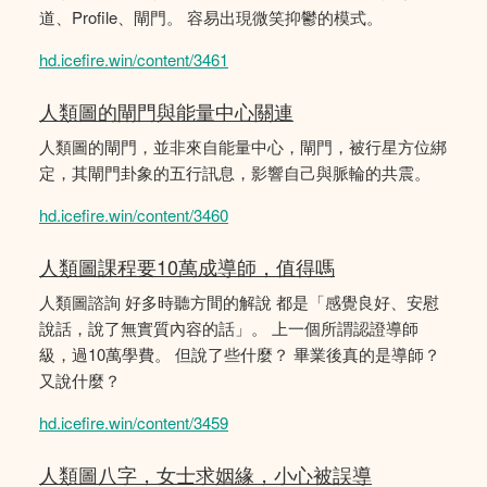
道、Profile、閘門。 容易出現微笑抑鬱的模式。
hd.icefire.win/content/3461
人類圖的閘門與能量中心關連
人類圖的閘門，並非來自能量中心，閘門，被行星方位綁
定，其閘門卦象的五行訊息，影響自己與脈輪的共震。
hd.icefire.win/content/3460
人類圖課程要10萬成導師，值得嗎
人類圖諮詢 好多時聽方間的解說 都是「感覺良好、安慰
說話，說了無實質內容的話」。 上一個所謂認證導師
級，過10萬學費。 但說了些什麼？ 畢業後真的是導師？
又說什麼？
hd.icefire.win/content/3459
人類圖八字，女士求姻緣，小心被誤導