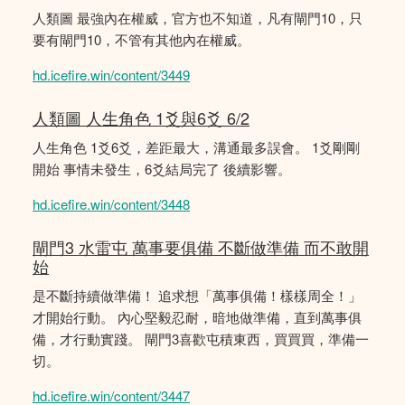
人類圖 最強內在權威，官方也不知道，凡有閘門10，只
要有閘門10，不管有其他內在權威。
hd.icefire.win/content/3449
人類圖 人生角色 1爻與6爻 6/2
人生角色 1爻6爻，差距最大，溝通最多誤會。 1爻剛剛
開始 事情未發生，6爻結局完了 後續影響。
hd.icefire.win/content/3448
閘門3 水雷屯 萬事要俱備 不斷做準備 而不敢開
始
是不斷持續做準備！ 追求想「萬事俱備！樣樣周全！」
才開始行動。 內心堅毅忍耐，暗地做準備，直到萬事俱
備，才行動實踐。 閘門3喜歡屯積東西，買買買，準備一
切。
hd.icefire.win/content/3447