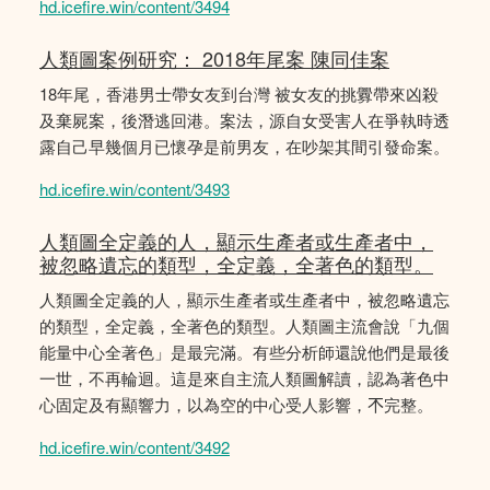
hd.icefire.win/content/3494
人類圖案例研究： 2018年尾案 陳同佳案
18年尾，香港男士帶女友到台灣 被女友的挑釁帶來凶殺
及棄屍案，後潛逃回港。案法，源自女受害人在爭執時透
露自己早幾個月已懷孕是前男友，在吵架其間引發命案。
hd.icefire.win/content/3493
人類圖全定義的人，顯示生產者或生產者中，
被忽略遺忘的類型，全定義，全著色的類型。
人類圖全定義的人，顯示生產者或生產者中，被忽略遺忘
的類型，全定義，全著色的類型。人類圖主流會說「九個
能量中心全著色」是最完滿。有些分析師還說他們是最後
一世，不再輪迴。這是來自主流人類圖解讀，認為著色中
心固定及有顯響力，以為空的中心受人影響，𣎴完整。
hd.icefire.win/content/3492