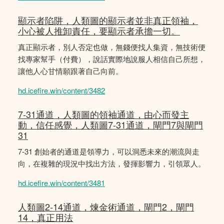
顯示者陷阱，人類圖的顯示者並非真正領袖，
小心被人推卸責任，要顯示者承擔一切。
真正顯示者，別人否定也做，無錢便找人集資，無技術便
找專家幫手（付費），說話實際地說服人相信自己所想，
讓他人心甘情願跟著自己向前。
hd.icefire.win/content/3482
7-31通道，人類圖的領袖通道，由心而發主
動，信任感覺，人類圖7-31通道，閘門7與閘門
31
7-31 創始者的通道是領導力，可以洞悉未來的潮流與走
向，在複雜的現況中找出方法，發揮影響力，引領眾人。
hd.icefire.win/content/3481
人類圖2-14通道，煉金術通道，閘門2，閘門
14，真正用法