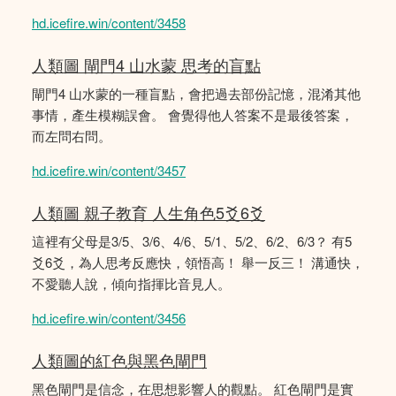
hd.icefire.win/content/3458
人類圖 閘門4 山水蒙 思考的盲點
閘門4 山水蒙的一種盲點，會把過去部份記憶，混淆其他
事情，產生模糊誤會。 會覺得他人答案不是最後答案，
而左問右問。
hd.icefire.win/content/3457
人類圖 親子教育 人生角色5爻6爻
這裡有父母是3/5、3/6、4/6、5/1、5/2、6/2、6/3？ 有5
爻6爻，為人思考反應快，領悟高！ 舉一反三！ 溝通快，
不愛聽人說，傾向指揮比音見人。
hd.icefire.win/content/3456
人類圖的紅色與黑色閘門
黑色閘門是信念，在思想影響人的觀點。 紅色閘門是實