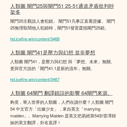
人類圖 閘門25與閘門51 25-51通道矛盾批判吵
架多
閘門25主觀說人會犯錯。 閘門51凡事正直看證據。 閘門
25無理取鬧他人犯錯時，閘門51發雷霆指閘門25錯。
hd.icefire.win/content/3468
人類圖 閘門41是壓力與幻想 並非夢想
人類圖 閘門41，是壓力與幻想 與「夢想、未來」無關。
更與官方說的「閘門41.1是新的流年」無關。
hd.icefire.win/content/3467
人類圖 64閘門 翻譯錯誤的影響 64閘門來源。
夠竟，華人世界的人類圖，人們在讀什麼？人類圖 閘門
54 中文官方「出嫁少女」，來自英文「marrying
maiden」。Marrying Maiden 是英文把易經第54卦雷澤歸
妹的英文翻譯，卦名直譯！