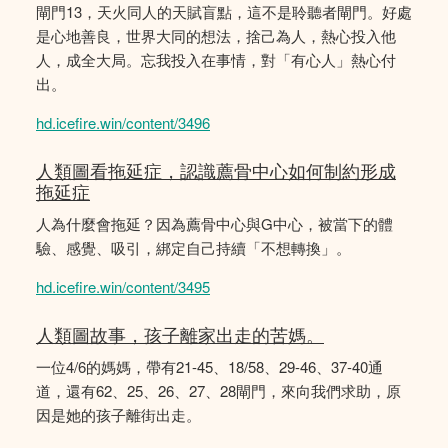
閘門13，天火同人的天賦盲點，這不是聆聽者閘門。好處
是心地善良，世界大同的想法，捨己為人，熱心投入他
人，成全大局。忘我投入在事情，對「有心人」熱心付
出。
hd.icefire.win/content/3496
人類圖看拖延症，認識薦骨中心如何制約形成
拖延症
人為什麼會拖延？因為薦骨中心與G中心，被當下的體
驗、感覺、吸引，綁定自己持續「不想轉換」。
hd.icefire.win/content/3495
人類圖故事，孩子離家出走的苦媽。
一位4/6的媽媽，帶有21-45、18/58、29-46、37-40通
道，還有62、25、26、27、28閘門，來向我們求助，原
因是她的孩子離街出走。