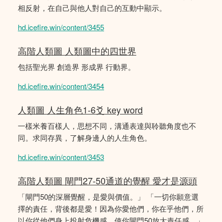
相反射，在自己與他人對自己的互動中顯示。
hd.icefire.win/content/3455
高階人類圖 人類圖中的四世界
包括聖光界 創造界 形成界 行動界。
hd.icefire.win/content/3454
人類圖 人生角色1-6爻 key word
一樣米養百樣人，思想不同，溝通表達與聆聽角度也不
同。求同存異，了解身邊人的人生角色。
hd.icefire.win/content/3453
高階人類圖 閘門27-50通道的覺醒 愛才是源頭
「閘門50的深層覺醒，是愛與價值。」 「一切你願意選
擇的責任，背後都是愛！因為你愛他們，你在乎他們，所
以你從他們身上投射危機感，使你閘門50放大責任感。」