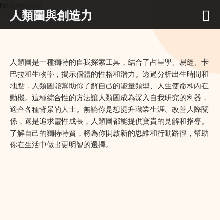
hd.icefire.win
人類圖與創造力
人類圖是一種獨特的自我探索工具，結合了占星學、易經、卡
巴拉和生物學，揭示個體的性格和潛力。透過分析出生時間和
地點，人類圖能幫助你了解自己的能量類型、人生使命和內在
動機。這種綜合性的方法讓人類圖成為深入自我研究的利器，
適合各種背景的人士。無論你是想提升職業生涯、改善人際關
係，還是追求靈性成長，人類圖都能提供寶貴的見解和指導。
了解自己的獨特特質，將為你開啟新的思維和行動路徑，幫助
你在生活中做出更明智的選擇。