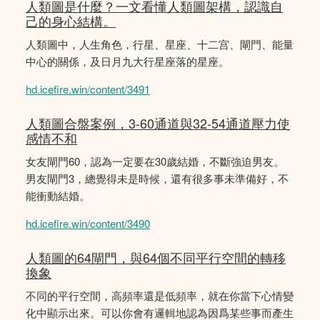
人類圖是什麼？一文看懂人類圖架構，認識自
己的身心結構。
人類圖中，人生角色，行星、星座、十二宫、閘門、能量
中心的關係，及日月九大行星座落的星座。
hd.icefire.win/content/3491
人類圖合盤案例，3-60通道與32-54通道壓力使
感情不和
女友閘門60，認為一定要在30歲結婚，不斷強迫男友。
男友閘門3，總覺得未是時候，還有很多事未準備好，不
能衝動結婚。
hd.icefire.win/content/3490
人類圖的64閘門，與64個不同平行空間的轉移
換象
不同的平行空間，高頻率還是低頻率，就在你當下心情變
化中顯示出來。可以你會有邏輯地認為因爲某些事而產生