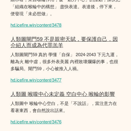
「組織在喉輪中的構想」 盡快表達。表達後，停下來，
便發現「未必想做」。
hd.icefire.win/content/3478
人類圖閘門59 不是親密天賦，要保護自己，因
介紹人而成為代罪羔羊
人類圖閘門59 真的 學懂「自保」 2024-2043 下元九運，
離為火 離中虛，很多外表美麗 內裡敗壞爛爆的事，也很
多騙局。閘門59，小心被推入人禍。
hd.icefire.win/content/3477
人類圖 喉嚨中心未定義 空白中心 喉輪的影響
人類圖中 喉輪中心空白，不是「不說話」，當注意力在
看著東西，會自然說出話來。
hd.icefire.win/content/3476