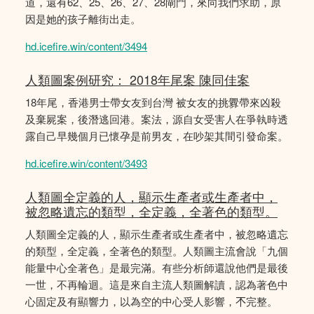
道，還有62、25、26、27、28閘門，來向我們求助，原
因是她的孩子離街出走。
hd.icefire.win/content/3494
人類圖案例研究： 2018年尾案 陳同佳案
18年尾，香港男士帶女友到台灣 被女友的挑釁帶來凶殺
及棄屍案，後潛逃回港。案法，源自女受害人在爭執時透
露自己早幾個月已懷孕是前男友，在吵架其間引發命案。
hd.icefire.win/content/3493
人類圖全定義的人，顯示生產者或生產者中，
被忽略遺忘的類型，全定義，全著色的類型。
人類圖全定義的人，顯示生產者或生產者中，被忽略遺忘
的類型，全定義，全著色的類型。人類圖主流會說「九個
能量中心全著色」是最完滿。有些分析師還說他們是最後
一世，不再輪迴。這是來自主流人類圖解讀，認為著色中
心固定及有顯響力，以為空的中心受人影響，𣎴完整。