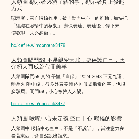
人類圖 顯示者必須了解的事，顯示者真正發起
方式
顯示者，來自喉輪作用，被「動力中心」的推動，加快把
「組織在喉輪中的構想」 盡快表達。表達後，停下來，
便發現「未必想做」。
hd.icefire.win/content/3478
人類圖閘門59 不是親密天賦，要保護自己，因
介紹人而成為代罪羔羊
人類圖閘門59 真的 學懂「自保」 2024-2043 下元九運，
離為火 離中虛，很多外表美麗 內裡敗壞爛爆的事，也很
多騙局。閘門59，小心被推入人禍。
hd.icefire.win/content/3477
人類圖 喉嚨中心未定義 空白中心 喉輪的影響
人類圖中 喉輪中心空白，不是「不說話」，當注意力在
看著東西，會自然說出話來。