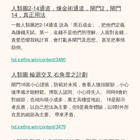
人類圖2-14通道，煉金術通道，閘門2，閘門
14，真正用法
一般人類圖把2-14通道 說為「黑石成金」，把他們定義
為賺錢天賦。第一，金錢不是他們所理解。人面對金錢，
貪婪恐懼我執計算，會打亂各閘門及思想。 甚至把事情
顛倒。
hd.icefire.win/content/3480
人類圖 輪迴交叉 右角度之計劃
閘門16當小心謹慎，防範於未焉，會看人微頭眼額，小心
做準備才能輕鬆。博取人認同、小心得失人。 同時9會針
對細節，也傾向積小成多，萬丈高樓從地起。 16是顯示
者反應，以自己想法為主要，但9是薦骨體驗，以9對外所
在意的細節為主要。 帶來矛盾。
hd.icefire.win/content/3479