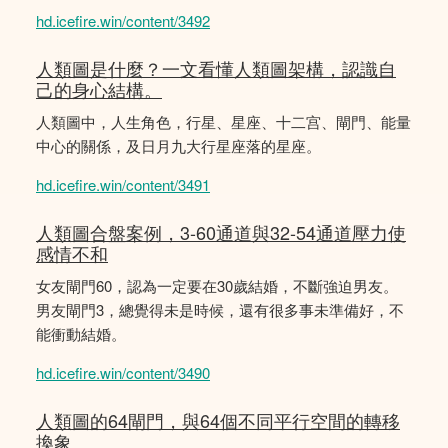
hd.icefire.win/content/3492
人類圖是什麼？一文看懂人類圖架構，認識自
己的身心結構。
人類圖中，人生角色，行星、星座、十二宫、閘門、能量
中心的關係，及日月九大行星座落的星座。
hd.icefire.win/content/3491
人類圖合盤案例，3-60通道與32-54通道壓力使
感情不和
女友閘門60，認為一定要在30歲結婚，不斷強迫男友。
男友閘門3，總覺得未是時候，還有很多事未準備好，不
能衝動結婚。
hd.icefire.win/content/3490
人類圖的64閘門，與64個不同平行空間的轉移
換象