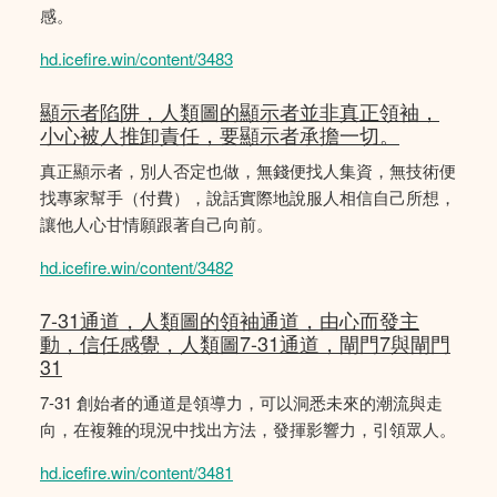
感。
hd.icefire.win/content/3483
顯示者陷阱，人類圖的顯示者並非真正領袖，
小心被人推卸責任，要顯示者承擔一切。
真正顯示者，別人否定也做，無錢便找人集資，無技術便
找專家幫手（付費），說話實際地說服人相信自己所想，
讓他人心甘情願跟著自己向前。
hd.icefire.win/content/3482
7-31通道，人類圖的領袖通道，由心而發主
動，信任感覺，人類圖7-31通道，閘門7與閘門
31
7-31 創始者的通道是領導力，可以洞悉未來的潮流與走
向，在複雜的現況中找出方法，發揮影響力，引領眾人。
hd.icefire.win/content/3481