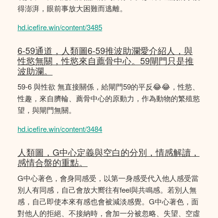
得澎湃，眼前事放大困難而逃離。
hd.icefire.win/content/3485
6-59通道，人類圖6-59推波助瀾愛介紹人，與
性慾無關，性慾來自薦骨中心。59閘門只是推
波助瀾。
59-6 與性欲 無直接關係，給閘門59的平反😂😂，性慾、
性趣，來自臍輪、薦骨中心的原動力，作為動物的繁殖慾
望，與閘門無關。
hd.icefire.win/content/3484
人類圖，G中心定義與空白的分別，情感解讀，
感情合盤的重點。
G中心著色，會身同感受，以第一身感受代入他人感受當
別人有同感，自己會放大嚮往有feel與共鳴感。若別人無
感，自己即使本來有感也會被減淡感覺。G中心著色，面
對他人的拒絕、不接納時，會加一分被忽略、失望、空虛