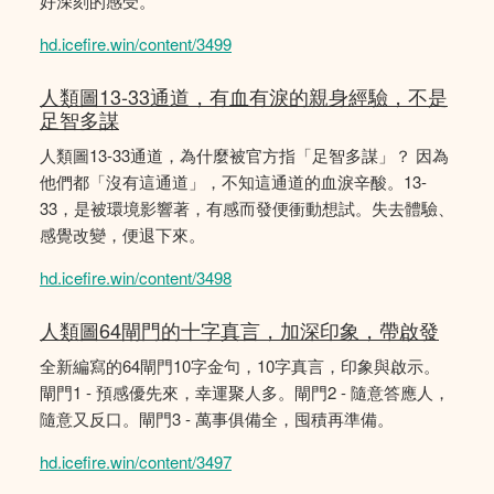
好深刻的感受。
hd.icefire.win/content/3499
人類圖13-33通道，有血有淚的親身經驗，不是
足智多謀
人類圖13-33通道，為什麼被官方指「足智多謀」？ 因為
他們都「沒有這通道」，不知這通道的血淚辛酸。13-
33，是被環境影響著，有感而發便衝動想試。失去體驗、
感覺改變，便退下來。
hd.icefire.win/content/3498
人類圖64閘門的十字真言，加深印象，帶啟發
全新編寫的64閘門10字金句，10字真言，印象與啟示。
閘門1 - 預感優先來，幸運聚人多。閘門2 - 隨意答應人，
隨意又反口。閘門3 - 萬事俱備全，囤積再準備。
hd.icefire.win/content/3497