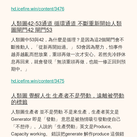
hd.icefire.win/content/3476
人類圖42-53通道 循環通道 不斷重新開始人類
圖閘門42 閘門53
人類圖中53與42，為什麼是循理？是因為這2個閘門會不
斷推動人，「從新再開始過。」 53會因為壓力，怕事件
越弄越亂而想放棄，重頭再做一次才安心。若然先冷靜休
息再回來，就會發現「無須重頭再做，也能一修正回到預
期中。」
hd.icefire.win/content/3475
人類圖 覺醒人生 生產者不是勞動，遠離被勞動
的標籤
人類圖生產者 並不是勞動 不是來生產，生產者英文是
Generator 即是「發動」 意思是被熱情吸引發動使自己
「不想停」。人說的「生產勞動」英文是Produce,
Capacity working。 錯誤把generate 解作produce 這個錯