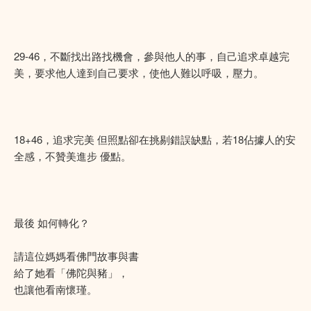
29-46，不斷找出路找機會，參與他人的事，自己追求卓越完
美，要求他人達到自己要求，使他人難以呼吸，壓力。
18+46，追求完美 但照點卻在挑剔錯誤缺點，若18佔據人的安
全感，不贊美進步 優點。
最後 如何轉化？
請這位媽媽看佛門故事與書
給了她看「佛陀與豬」，
也讓他看南懷瑾。