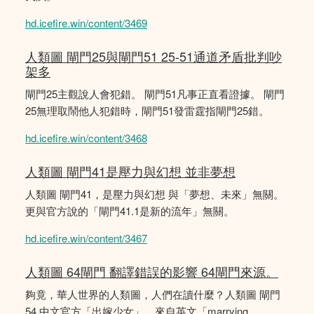
hd.icefire.win/content/3469
人類圖 閘門25與閘門51 25-51通道矛盾批判吵
架多
閘門25主觀說人會犯錯。 閘門51凡事正直看證據。 閘門
25無理取鬧他人犯錯時，閘門51發雷霆指閘門25錯。
hd.icefire.win/content/3468
人類圖 閘門41是壓力與幻想 並非夢想
人類圖 閘門41，是壓力與幻想 與「夢想、未來」無關。
更與官方說的「閘門41.1是新的流年」無關。
hd.icefire.win/content/3467
人類圖 64閘門 翻譯錯誤的影響 64閘門來源。
夠竟，華人世界的人類圖，人們在讀什麼？人類圖 閘門
54 中文官方「出嫁少女」，來自英文「marrying