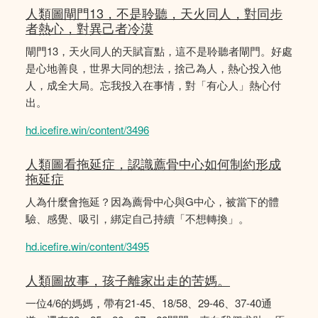
人類圖閘門13，不是聆聽，天火同人，對同步
者熱心，對異己者冷漠
閘門13，天火同人的天賦盲點，這不是聆聽者閘門。好處
是心地善良，世界大同的想法，捨己為人，熱心投入他
人，成全大局。忘我投入在事情，對「有心人」熱心付
出。
hd.icefire.win/content/3496
人類圖看拖延症，認識薦骨中心如何制約形成
拖延症
人為什麼會拖延？因為薦骨中心與G中心，被當下的體
驗、感覺、吸引，綁定自己持續「不想轉換」。
hd.icefire.win/content/3495
人類圖故事，孩子離家出走的苦媽。
一位4/6的媽媽，帶有21-45、18/58、29-46、37-40通