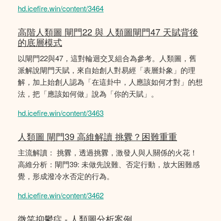
hd.icefire.win/content/3464
高階人類圖 閘門22 與 人類圖閘門47 天賦背後
的底層模式
以閘門22與47，這對輪迴交叉組合為參考。人類圖，舊
派解說閘門天賦，來自始創人對易經「表層卦象」的理
解，加上始創人認為「在這卦中，人應該如何才對」的想
法，把「應該如何做」說為「你的天賦」。
hd.icefire.win/content/3463
人類圖 閘門39 高維解讀 挑釁？困難重重
主流解讀： 挑釁，透過挑釁，激發人與人關係的火花！
高維分析：閘門39: 未做先說難、否定行動，放大困難感
覺，形成潑冷水否定的行為。
hd.icefire.win/content/3462
微笑抑鬱症 - 人類圖分析案例