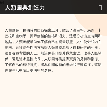
hd.icefire.win
人類圖與創造力
人類圖是一種獨特的自我探索工具，結合了占星學、易經、卡
巴拉和生物學，揭示個體的性格和潛力。透過分析出生時間和
地點，人類圖能幫助你了解自己的能量類型、人生使命和內在
動機。這種綜合性的方法讓人類圖成為深入自我研究的利器，
適合各種背景的人士。無論你是想提升職業生涯、改善人際關
係，還是追求靈性成長，人類圖都能提供寶貴的見解和指導。
了解自己的獨特特質，將為你開啟新的思維和行動路徑，幫助
你在生活中做出更明智的選擇。