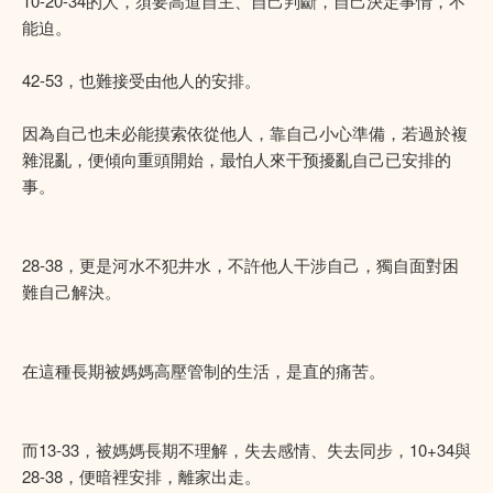
10-20-34的人，須要高道自主、自己判斷，自己決定事情，不
能迫。
42-53，也難接受由他人的安排。
因為自己也未必能摸索依從他人，靠自己小心準備，若過於複
雜混亂，便傾向重頭開始，最怕人來干预擾亂自己已安排的
事。
28-38，更是河水不犯井水，不許他人干涉自己，獨自面對困
難自己解決。
在這種長期被媽媽高壓管制的生活，是直的痛苦。
而13-33，被媽媽長期不理解，失去感情、失去同步，10+34與
28-38，便暗裡安排，離家出走。