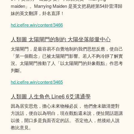
maiden」。Marrying Maiden 是英文把易經第54卦雷澤歸
妹的英文翻譯，卦名直譯！
hd.icefire.win/content/3466
人類圖 太陽閘門的制約 大陽坐落能量中心
太陽閘門，是最容易不自覺地制約我們思想反應，使自己
「第一個觀念」已被太陽閘門影響。若人不夠冷靜了解實
況。太陽閘門推動了人「以太陽閘門的卦象觀點」作思考
判斷。
hd.icefire.win/content/3465
人類圖 人生角色 Line6 6爻溝通學
因為居安思危，擔心未來物極必反， 他們會未聽清楚對
方說話，便自以為明白，現在觀點還未說，便扯開話題講
以後，開口多是負面否定的話。 否定他人，然後給人說
教比意見。