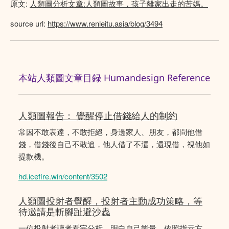
原文:
人類圖分析文章:人類圖故事，孩子離家出走的苦媽。
source url:
https://www.renleitu.asia/blog/3494
本站人類圖文章目録 Humandesign Reference
人類圖報告： 覺醒停止借錢給人的制約
常因不敢表達，不敢拒絕，身邊家人、朋友，都問他借
錢，借錢後自己不敢追，他人借了不還，還現借，視他如
提款機。
hd.icefire.win/content/3502
人類圖投射者覺醒，投射者主動成功策略，等
待邀請是斬腳趾避沙蟲
一位投射者讀者看完分析，明白自己能量，依照指示方