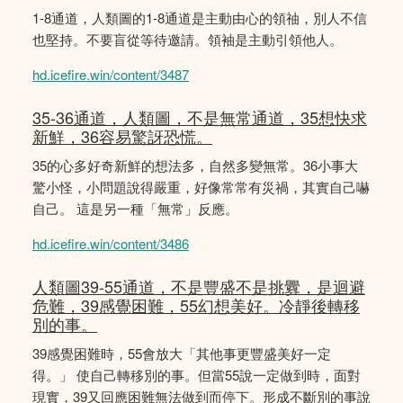
1-8通道，人類圖的1-8通道是主動由心的領䄂，別人不信
也堅持。不要盲從等待邀請。領袖是主動引領他人。
hd.icefire.win/content/3487
35-36通道，人類圖，不是無常通道，35想快求
新鮮，36容易驚訝恐慌。
35的心多好奇新鮮的想法多，自然多變無常。36小事大
驚小怪，小問題說得嚴重，好像常常有災禍，其實自己嚇
自己。 這是另一種「無常」反應。
hd.icefire.win/content/3486
人類圖39-55通道，不是豐盛不是挑釁，是迴避
危難，39感覺困難，55幻想美好。冷靜後轉移
別的事。
39感覺困難時，55會放大「其他事更豐盛美好一定
得。」 使自己轉移別的事。但當55說一定做到時，面對
現實，39又回應困難無法做到而停下。形成不斷別的事說