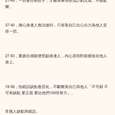
21-45，一切要控制在手，才確保事情依我計劃完成，不能鬆
懈。
37-40，擔心身邊人無法做到，只有靠自己出心出力為他人安
排一切。
27-50，重責任感順便照顧身邊人，內心原則對錯都放在他人
身上。
18-58，怕錯誤缺點會惡化，不斷鞭策自己與他人「不可錯 不
可有缺點 要正面 要比他們100倍努力」。
常挑人缺點與錯誤。