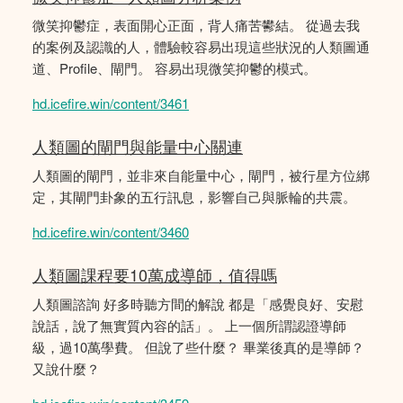
微笑抑鬱症，表面開心正面，背人痛苦鬰結。 從過去我
的案例及認識的人，體驗較容易出現這些狀況的人類圖通
道、Profile、閘門。 容易出現微笑抑鬱的模式。
hd.icefire.win/content/3461
人類圖的閘門與能量中心關連
人類圖的閘門，並非來自能量中心，閘門，被行星方位綁
定，其閘門卦象的五行訊息，影響自己與脈輪的共震。
hd.icefire.win/content/3460
人類圖課程要10萬成導師，值得嗎
人類圖諮詢 好多時聽方間的解說 都是「感覺良好、安慰
說話，說了無實質內容的話」。 上一個所謂認證導師
級，過10萬學費。 但說了些什麼？ 畢業後真的是導師？
又說什麼？