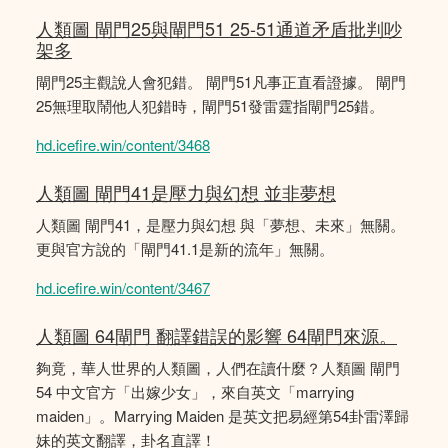
人類圖 閘門25與閘門51 25-51通道矛盾批判吵
架多
閘門25主觀說人會犯錯。 閘門51凡事正直看證據。 閘門
25無理取鬧他人犯錯時，閘門51發雷霆指閘門25錯。
hd.icefire.win/content/3468
人類圖 閘門41是壓力與幻想 並非夢想
人類圖 閘門41，是壓力與幻想 與「夢想、未來」無關。
更與官方說的「閘門41.1是新的流年」無關。
hd.icefire.win/content/3467
人類圖 64閘門 翻譯錯誤的影響 64閘門來源。
夠竟，華人世界的人類圖，人們在讀什麼？人類圖 閘門
54 中文官方「出嫁少女」，來自英文「marrying
maiden」。Marrying Maiden 是英文把易經第54卦雷澤歸
妹的英文翻譯，卦名直譯！