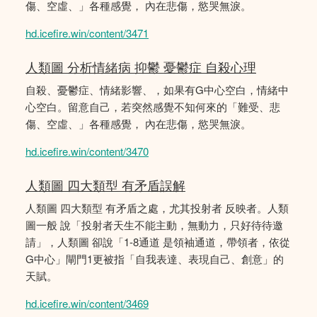
傷、空虛、」各種感覺， 內在悲傷，慾哭無淚。
hd.icefire.win/content/3471
人類圖 分析情緒病 抑鬱 憂鬱症 自殺心理
自殺、憂鬱症、情緒影響、，如果有G中心空白，情緒中
心空白。留意自己，若突然感覺不知何來的「難受、悲
傷、空虛、」各種感覺， 內在悲傷，慾哭無淚。
hd.icefire.win/content/3470
人類圖 四大類型 有矛盾誤解
人類圖 四大類型 有矛盾之處，尤其投射者 反映者。人類
圖一般 說「投射者天生不能主動，無動力，只好待待邀
請」，人類圖 卻說「1-8通道 是領袖通道，帶領者，依從
G中心」閘門1更被指「自我表達、表現自己、創意」的
天賦。
hd.icefire.win/content/3469