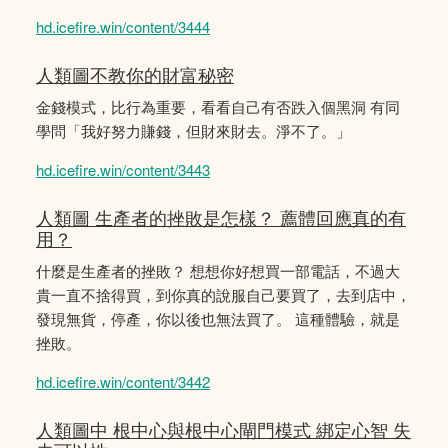
hd.icefire.win/content/3444
人類圖不教你的財富秘密
金錢模式，比行為重要，看看自己有否跌入個黑洞 有同
學問「我好努力賺錢，但財來財去。淨不了。」
hd.icefire.win/content/3443
人類圖 生產者的挫敗是怎樣？ 薦體回應真的有
用？
什麼是生產者的挫敗？ 想想你好想買一部電話，不過大
貴一直不捨得買，到你真的說服自己要買了，去到店中，
發現無貨，停產，你以後也無法買了。 這種體驗，就是
挫敗。
hd.icefire.win/content/3442
人類圖中 根中心與根中心閘門模式 綁定心智 失