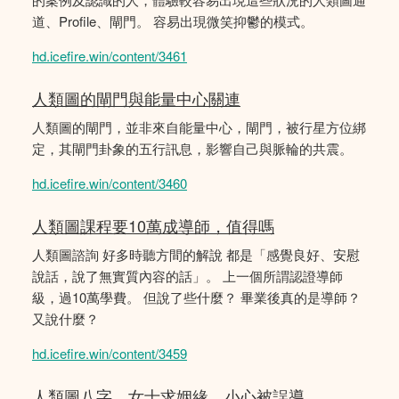
道、Profile、閘門。 容易出現微笑抑鬱的模式。
hd.icefire.win/content/3461
人類圖的閘門與能量中心關連
人類圖的閘門，並非來自能量中心，閘門，被行星方位綁
定，其閘門卦象的五行訊息，影響自己與脈輪的共震。
hd.icefire.win/content/3460
人類圖課程要10萬成導師，值得嗎
人類圖諮詢 好多時聽方間的解說 都是「感覺良好、安慰
說話，說了無實質內容的話」。 上一個所謂認證導師
級，過10萬學費。 但說了些什麼？ 畢業後真的是導師？
又說什麼？
hd.icefire.win/content/3459
人類圖八字，女士求姻緣，小心被誤導