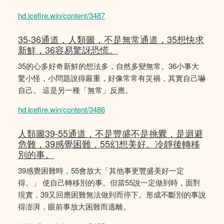
hd.icefire.win/content/3487
35-36通道，人類圖，不是無常通道，35想快求
新鮮，36容易驚訝恐慌。
35的心多好奇新鮮的想法多，自然多變無常。36小事大
驚小怪，小問題說得嚴重，好像常常有災禍，其實自己嚇
自己。 這是另一種「無常」反應。
hd.icefire.win/content/3486
人類圖39-55通道，不是豐盛不是挑釁，是迴避
危難，39感覺困難，55幻想美好。冷靜後轉移
別的事。
39感覺困難時，55會放大「其他事更豐盛美好一定
得。」 使自己轉移別的事。但當55說一定做到時，面對
現實，39又回應困難無法做到而停下。形成不斷別的事說
得澎湃，眼前事放大困難而逃離。