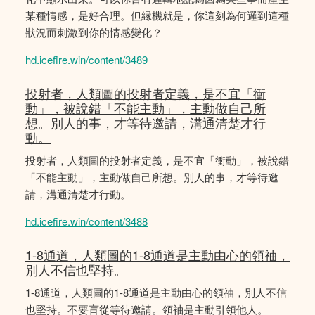
某種情感，是好合理。但縁機就是，你這刻為何邏到這種
狀況而刺激到你的情感變化？
hd.icefire.win/content/3489
投射者，人類圖的投射者定義，是不宜「衝
動」，被說錯「不能主動」，主動做自己所
想。別人的事，才等待邀請，溝通清楚才行
動。
投射者，人類圖的投射者定義，是不宜「衝動」，被說錯
「不能主動」，主動做自己所想。別人的事，才等待邀
請，溝通清楚才行動。
hd.icefire.win/content/3488
1-8通道，人類圖的1-8通道是主動由心的領䄂，
別人不信也堅持。
1-8通道，人類圖的1-8通道是主動由心的領䄂，別人不信
也堅持。不要盲從等待邀請。領袖是主動引領他人。