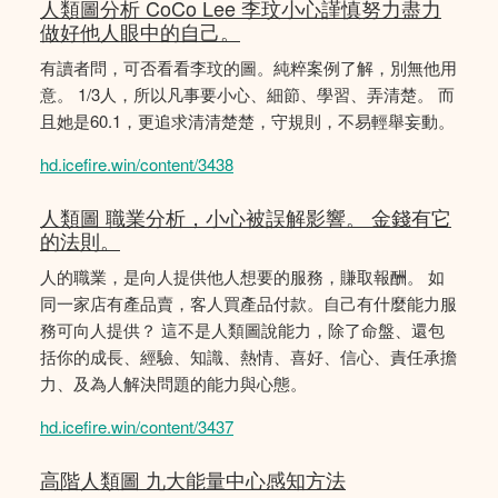
人類圖分析 CoCo Lee 李玟小心謹慎努力盡力
做好他人眼中的自己。
有讀者問，可否看看李玟的圖。純粹案例了解，別無他用
意。 1/3人，所以凡事要小心、細節、學習、弄清楚。 而
且她是60.1，更追求清清楚楚，守規則，不易輕舉妄動。
hd.icefire.win/content/3438
人類圖 職業分析，小心被誤解影響。 金錢有它
的法則。
人的職業，是向人提供他人想要的服務，賺取報酬。 如
同一家店有產品賣，客人買產品付款。自己有什麼能力服
務可向人提供？ 這不是人類圖說能力，除了命盤、還包
括你的成長、經驗、知識、熱情、喜好、信心、責任承擔
力、及為人解決問題的能力與心態。
hd.icefire.win/content/3437
高階人類圖 九大能量中心感知方法