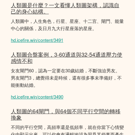
人類圖是什麼？一文看懂人類圖架構，認識自
己的身心結構。
人類圖中，人生角色，行星、星座、十二宫、閘門、能量
中心的關係，及日月九大行星座落的星座。
hd.icefire.win/content/3491
人類圖合盤案例，3-60通道與32-54通道壓力使
感情不和
女友閘門60，認為一定要在30歲結婚，不斷強迫男友。
男友閘門3，總覺得未是時候，還有很多事未準備好，不
能衝動結婚。
hd.icefire.win/content/3490
人類圖的64閘門，與64個不同平行空間的轉移
換象
不同的平行空間，高頻率還是低頻率，就在你當下心情變
化中顯示出來。可以你會有邏輯地認為因爲某些事而產生