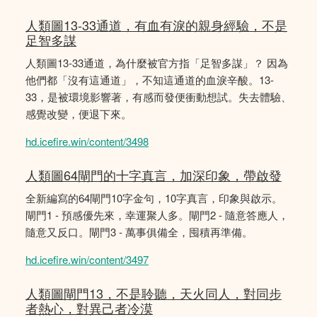
人類圖13-33通道，有血有淚的親身經驗，不是
足智多謀
人類圖13-33通道，為什麼被官方指「足智多謀」？ 因為
他們都「沒有這通道」，不知這通道的血淚辛酸。13-
33，是被環境影響著，有感而發便衝動想試。失去體驗、
感覺改變，便退下來。
hd.icefire.win/content/3498
人類圖64閘門的十字真言，加深印象，帶啟發
全新編寫的64閘門10字金句，10字真言，印象與啟示。
閘門1 - 預感優先來，幸運聚人多。閘門2 - 隨意答應人，
隨意又反口。閘門3 - 萬事俱備全，囤積再準備。
hd.icefire.win/content/3497
人類圖閘門13，不是聆聽，天火同人，對同步
者熱心，對異己者冷漠