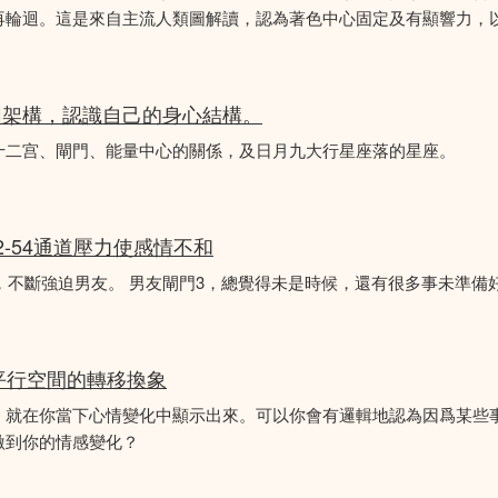
再輪迴。這是來自主流人類圖解讀，認為著色中心固定及有顯響力，以
圖架構，認識自己的身心結構。
十二宫、閘門、能量中心的關係，及日月九大行星座落的星座。
2-54通道壓力使感情不和
婚，不斷強迫男友。 男友閘門3，總覺得未是時候，還有很多事未準備
平行空間的轉移換象
，就在你當下心情變化中顯示出來。可以你會有邏輯地認為因爲某些
激到你的情感變化？