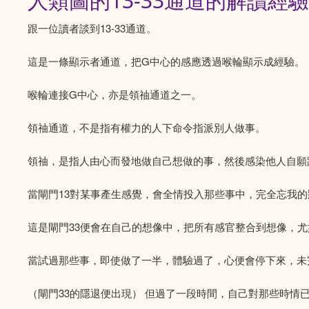
人類圖的13-33通道的解讀經驗
跟一位讀者談到13-33通道。
這是一條顯示者通道，把G中心的感應透過喉輪顯示成經驗。
喉輪連接G中心，亦是領䄂通道之一。
領䄂通道，不是指有權力的人下命令指派別人做事。
領䄂，是指人由心而發地做自己想做的事，然後感染他人自願
當閘門13對某事產生感覺，會全情投入那些事中，完全忘我的
這是閘門33便會在自己的想像中，把所有感官整合到想像，
當試過那些事，即使做了一半，體驗過了，心便會停下來，未
（閘門33的隱退便出現） 但過了一段時間，自己對那些時