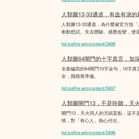
人類圖13-33通道，有血有淚
人類圖13-33通道，為什麼被官方指
衝動想試。失去體驗、感覺改變，便
hd.icefire.win/content/3498
人類圖64閘門的十字真言，加
全新編寫的64閘門10字金句，10字真
全，囤積再準備。
hd.icefire.win/content/3497
人類圖閘門13，不是聆聽，天
閘門13，天火同人的天賦盲點，這
情，對「有心人」熱心付出。
hd.icefire.win/content/3496