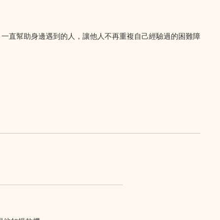
，一直幫助身邊遇到的人，讓他人不再重複自己經驗過的困難障