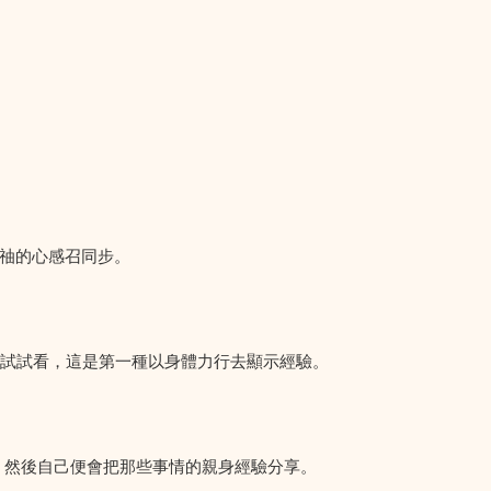
䄂的心感召同步。
現試試看，這是第一種以身體力行去顯示經驗。
，然後自己便會把那些事情的親身經驗分享。