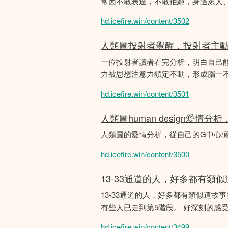
常因不敢表達，不敢拒絕，身邊家人
hd.icefire.win/content/3502
人類圖投射者覺醒，投射者主
一位投射者讀者看完分析，明白自己
力被思想注意力鎖定不動，形成腦一不斷
hd.icefire.win/content/3501
人類圖human design愛情
人類圖的愛情分析，從自己的G中心/
hd.icefire.win/content/3500
13-33通道的人，好多都有類
13-33通道的人，好多都有類似這
有些人已走到第5階段。 好深刻的感
hd.icefire.win/content/3499