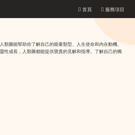
首頁
服務項目
人類圖能幫助你了解自己的能量類型、人生使命和內在動機。
靈性成長，人類圖都能提供寶貴的見解和指導。了解自己的獨