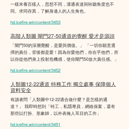
一樣米養百樣人，思想不同，溝通表達與聆聽角度也不
同。求同存異，了解身邊人的人生角色。
hd.icefire.win/content/3453
高階人類圖 閘門27-50通道的覺醒 愛才是源頭
「閘門50的深層覺醒，是愛與價值。」 「一切你願意選
擇的責任，背後都是愛！因為你愛他們，你在乎他們，所
以你從他們身上投射危機感，使你閘門50放大責任感。」
hd.icefire.win/content/3452
人類圖12-22通道 特務工作 獨立處事 保障個人
資料安全
有讀者問「人類圖中12-22適合做什麼？是怎樣的通
道？」 我即時想到「特工，私隱專員，網絡保案，還有
那些以打扮、形象師，以外表掩人耳目的工作」
hd.icefire.win/content/3451