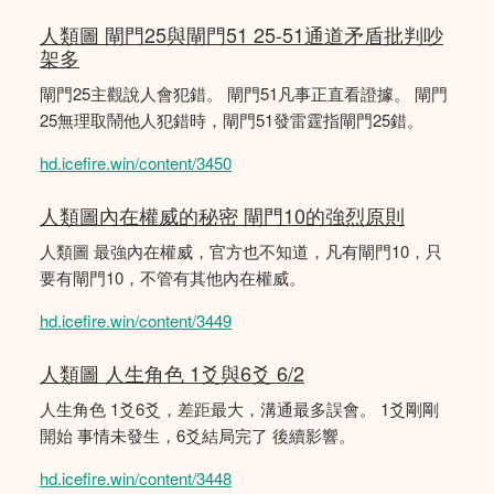
人類圖 閘門25與閘門51 25-51通道矛盾批判吵
架多
閘門25主觀說人會犯錯。 閘門51凡事正直看證據。 閘門
25無理取鬧他人犯錯時，閘門51發雷霆指閘門25錯。
hd.icefire.win/content/3450
人類圖內在權威的秘密 閘門10的強烈原則
人類圖 最強內在權威，官方也不知道，凡有閘門10，只
要有閘門10，不管有其他內在權威。
hd.icefire.win/content/3449
人類圖 人生角色 1爻與6爻 6/2
人生角色 1爻6爻，差距最大，溝通最多誤會。 1爻剛剛
開始 事情未發生，6爻結局完了 後續影響。
hd.icefire.win/content/3448