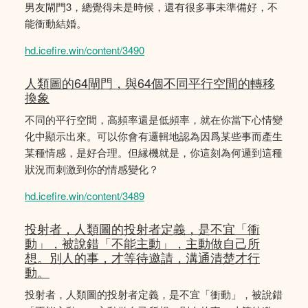
男友閘門3，總覺得未是時候，還有很多事未準備好，不
能衝動結婚。
hd.icefire.win/content/3490
人類圖的64閘門，與64個不同平行空間的轉移
換象
不同的平行空間，高頻率還是低頻率，就在你當下心情變
化中顯示出來。可以你會有邏輯地認為因爲某些事而產生
某種情感，是好合理。但縁機就是，你這刻為何邏到這種
狀況而刺激到你的情感變化？
hd.icefire.win/content/3489
投射者，人類圖的投射者定義，是不宜「衝
動」，被說錯「不能主動」，主動做自己所
想。別人的事，才等待邀請，溝通清楚才行
動。
投射者，人類圖的投射者定義，是不宜「衝動」，被說錯