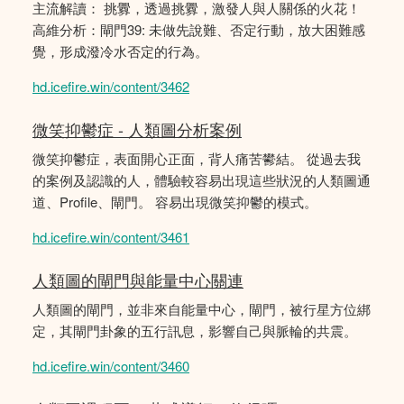
主流解讀： 挑釁，透過挑釁，激發人與人關係的火花！
高維分析：閘門39: 未做先說難、否定行動，放大困難感
覺，形成潑冷水否定的行為。
hd.icefire.win/content/3462
微笑抑鬱症 - 人類圖分析案例
微笑抑鬱症，表面開心正面，背人痛苦鬰結。 從過去我
的案例及認識的人，體驗較容易出現這些狀況的人類圖通
道、Profile、閘門。 容易出現微笑抑鬱的模式。
hd.icefire.win/content/3461
人類圖的閘門與能量中心關連
人類圖的閘門，並非來自能量中心，閘門，被行星方位綁
定，其閘門卦象的五行訊息，影響自己與脈輪的共震。
hd.icefire.win/content/3460