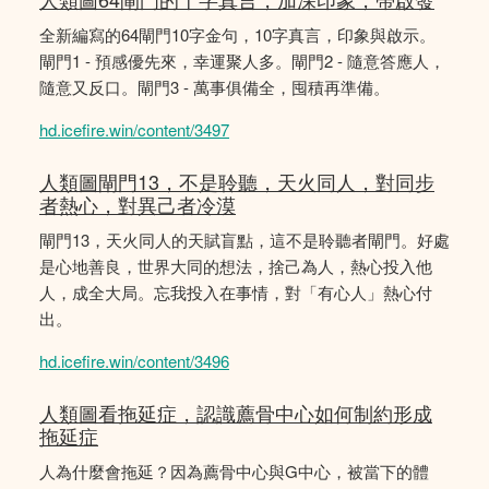
全新編寫的64閘門10字金句，10字真言，印象與啟示。
閘門1 - 預感優先來，幸運聚人多。閘門2 - 隨意答應人，
隨意又反口。閘門3 - 萬事俱備全，囤積再準備。
hd.icefire.win/content/3497
人類圖閘門13，不是聆聽，天火同人，對同步
者熱心，對異己者冷漠
閘門13，天火同人的天賦盲點，這不是聆聽者閘門。好處
是心地善良，世界大同的想法，捨己為人，熱心投入他
人，成全大局。忘我投入在事情，對「有心人」熱心付
出。
hd.icefire.win/content/3496
人類圖看拖延症，認識薦骨中心如何制約形成
拖延症
人為什麼會拖延？因為薦骨中心與G中心，被當下的體