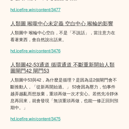
hd.icefire.win/content/3477
人類圖 喉嚨中心未定義 空白中心 喉輪的影響
人類圖中 喉輪中心空白，不是「不說話」，當注意力在
看著東西，會自然說出話來。
hd.icefire.win/content/3476
人類圖42-53通道 循環通道 不斷重新開始人類
圖閘門42 閘門53
人類圖中53與42，為什麼是循理？是因為這2個閘門會不
斷推動人，「從新再開始過。」 53會因為壓力，怕事件
越弄越亂而想放棄，重頭再做一次才安心。若然先冷靜休
息再回來，就會發現「無須重頭再做，也能一修正回到預
期中。」
hd.icefire.win/content/3475