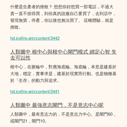
什麼是生產者的挫敗？ 想想你好想買一部電話，不過大
貴一直不捨得買，到你真的說服自己要買了，去到店中，
發現無貨，停產，你以後也無法買了。 這種體驗，就是
挫敗。
hd.icefire.win/content/3442
人類圖中 根中心與根中心閘門模式 綁定心智 失
去可以性
根中心，在脈輪中，對應海底輪。海底輪，本意是建基於
大地，穩定，實事求是，建基於現實而行動。也是物種基
於「生存」的動力與追求。
hd.icefire.win/content/3441
人類圖中 最強意志閘門，不是意志中心呢
人類圖中，最有意志力的，不是意志力中心。是閘門60，
或閘門21，閘門10。