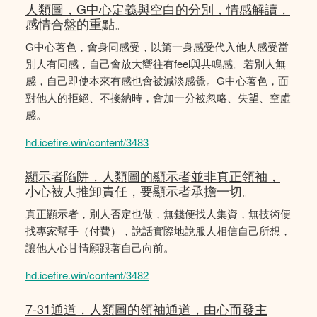
人類圖，G中心定義與空白的分別，情感解讀，
感情合盤的重點。
G中心著色，會身同感受，以第一身感受代入他人感受當
別人有同感，自己會放大嚮往有feel與共鳴感。若別人無
感，自己即使本來有感也會被減淡感覺。G中心著色，面
對他人的拒絕、不接納時，會加一分被忽略、失望、空虛
感。
hd.icefire.win/content/3483
顯示者陷阱，人類圖的顯示者並非真正領袖，
小心被人推卸責任，要顯示者承擔一切。
真正顯示者，別人否定也做，無錢便找人集資，無技術便
找專家幫手（付費），說話實際地說服人相信自己所想，
讓他人心甘情願跟著自己向前。
hd.icefire.win/content/3482
7-31通道，人類圖的領袖通道，由心而發主