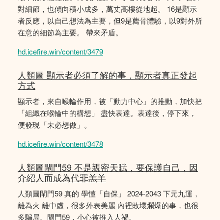
對細節，也傾向積小成多，萬丈高樓從地起。 16是顯示
者反應，以自己想法為主要，但9是薦骨體驗，以9對外所
在意的細節為主要。 帶來矛盾。
hd.icefire.win/content/3479
人類圖 顯示者必須了解的事，顯示者真正發起
方式
顯示者，來自喉輪作用，被「動力中心」的推動，加快把
「組織在喉輪中的構想」 盡快表達。表達後，停下來，
便發現「未必想做」。
hd.icefire.win/content/3478
人類圖閘門59 不是親密天賦，要保護自己，因
介紹人而成為代罪羔羊
人類圖閘門59 真的 學懂「自保」 2024-2043 下元九運，
離為火 離中虛，很多外表美麗 內裡敗壞爛爆的事，也很
多騙局。閘門59，小心被推入人禍。