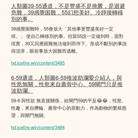
人類圖39-55通道，不是豐盛不是挑釁，是迴避
危難，39感覺困難，55幻想美好。冷靜後轉移
別的事。
39感覺困難時，55會放大「其他事更豐盛美好一定
得。」 使自己轉移別的事。但當55說一定做到時，面對
現實，39又回應困難無法做到而停下。形成不斷別的事說
得澎湃，眼前事放大困難而逃離。
hd.icefire.win/content/3485
6-59通道，人類圖6-59推波助瀾愛介紹人，與
性慾無關，性慾來自薦骨中心。59閘門只是推
波助瀾。
59-6 與性欲 無直接關係，給閘門59的平反😂😂，性慾、
性趣，來自臍輪、薦骨中心的原動力，作為動物的繁殖慾
望，與閘門無關。
hd.icefire.win/content/3484