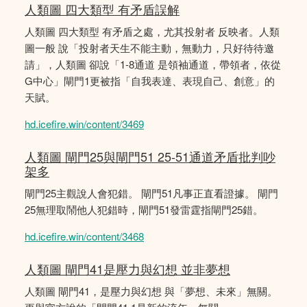
人類圖 四大類型 有矛盾誤解
人類圖 四大類型 有矛盾之處，尤其投射者 反映者。人類
圖一般 說「投射者天生不能主動，無動力，只好待待邀
請」，人類圖 卻說「1-8通道 是領袖通道，帶領者，依從
G中心」閘門1更被指「自我表達、表現自己、創意」的
天賦。
hd.icefire.win/content/3469
人類圖 閘門25與閘門51 25-51通道矛盾批判吵
架多
閘門25主觀說人會犯錯。 閘門51凡事正直看證據。 閘門
25無理取鬧他人犯錯時，閘門51發雷霆指閘門25錯。
hd.icefire.win/content/3468
人類圖 閘門41是壓力與幻想 並非夢想
人類圖 閘門41，是壓力與幻想 與「夢想、未來」無關。