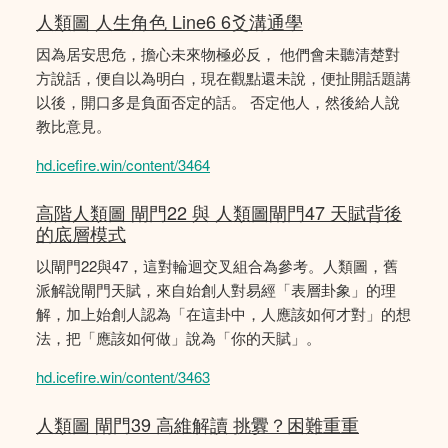
人類圖 人生角色 Line6 6爻溝通學
因為居安思危，擔心未來物極必反， 他們會未聽清楚對
方說話，便自以為明白，現在觀點還未說，便扯開話題講
以後，開口多是負面否定的話。 否定他人，然後給人說
教比意見。
hd.icefire.win/content/3464
高階人類圖 閘門22 與 人類圖閘門47 天賦背後
的底層模式
以閘門22與47，這對輪迴交叉組合為參考。人類圖，舊
派解說閘門天賦，來自始創人對易經「表層卦象」的理
解，加上始創人認為「在這卦中，人應該如何才對」的想
法，把「應該如何做」說為「你的天賦」。
hd.icefire.win/content/3463
人類圖 閘門39 高維解讀 挑釁？困難重重