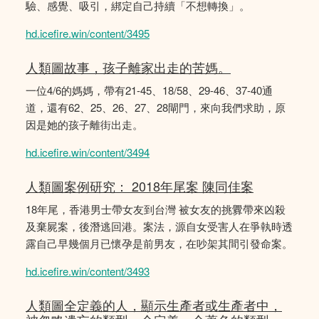
驗、感覺、吸引，綁定自己持續「不想轉換」。
hd.icefire.win/content/3495
人類圖故事，孩子離家出走的苦媽。
一位4/6的媽媽，帶有21-45、18/58、29-46、37-40通
道，還有62、25、26、27、28閘門，來向我們求助，原
因是她的孩子離街出走。
hd.icefire.win/content/3494
人類圖案例研究： 2018年尾案 陳同佳案
18年尾，香港男士帶女友到台灣 被女友的挑釁帶來凶殺
及棄屍案，後潛逃回港。案法，源自女受害人在爭執時透
露自己早幾個月已懷孕是前男友，在吵架其間引發命案。
hd.icefire.win/content/3493
人類圖全定義的人，顯示生產者或生產者中，