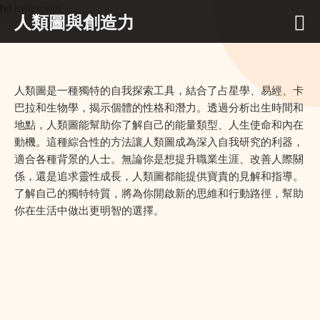
hd.icefire.win
人類圖與創造力
人類圖是一種獨特的自我探索工具，結合了占星學、易經、卡
巴拉和生物學，揭示個體的性格和潛力。透過分析出生時間和
地點，人類圖能幫助你了解自己的能量類型、人生使命和內在
動機。這種綜合性的方法讓人類圖成為深入自我研究的利器，
適合各種背景的人士。無論你是想提升職業生涯、改善人際關
係，還是追求靈性成長，人類圖都能提供寶貴的見解和指導。
了解自己的獨特特質，將為你開啟新的思維和行動路徑，幫助
你在生活中做出更明智的選擇。