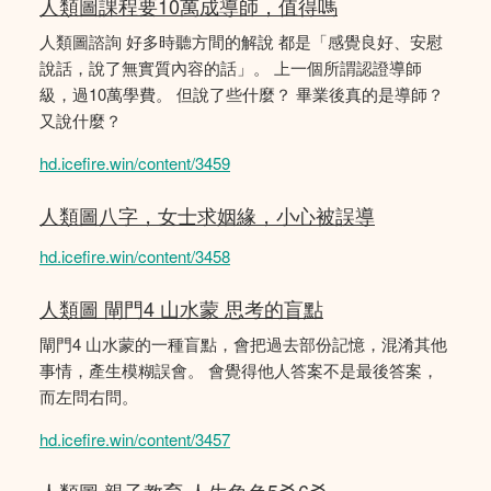
人類圖課程要10萬成導師，值得嗎
人類圖諮詢 好多時聽方間的解說 都是「感覺良好、安慰
說話，說了無實質內容的話」。 上一個所謂認證導師
級，過10萬學費。 但說了些什麼？ 畢業後真的是導師？
又說什麼？
hd.icefire.win/content/3459
人類圖八字，女士求姻緣，小心被誤導
hd.icefire.win/content/3458
人類圖 閘門4 山水蒙 思考的盲點
閘門4 山水蒙的一種盲點，會把過去部份記憶，混淆其他
事情，產生模糊誤會。 會覺得他人答案不是最後答案，
而左問右問。
hd.icefire.win/content/3457