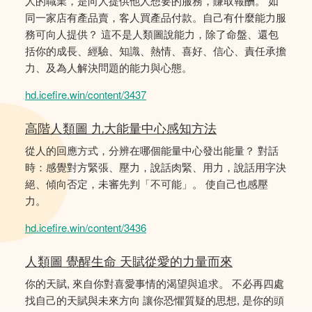
人的職業，是向人提供他人想要的服務，賺取報酬。 如
同一家店有產品賣，客人買產品付款。自己有什麼能力服
務可向人提供？ 這不是人類圖說能力，除了命盤、還包
括你的成長、經驗、知識、熱情、喜好、信心、責任承擔
力、及為人解決問題的能力與心態。
hd.icefire.win/content/3437
高階人類圖 九大能量中心感知方法
從人的回應方式，分辨在哪個能量中心發出能量？ 對話
時：感覺對方緊張、壓力，說話肉緊、用力，說話用字決
絕、傾向否定，未審先判「不可能」。 使自己也感壓
力。
hd.icefire.win/content/3436
人類圖 覺醒生命 天賦從愛的力量而來
你的天賦, 來自你對喜愛事情的渴望與追求。 不必再四處
找自己的天賦與未來方向 讓你恐懼質疑的思想, 是你的頭