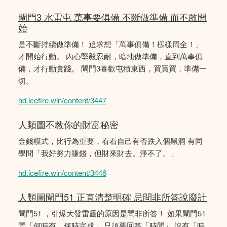
閘門3 水雷屯 萬事要俱備 不斷做準備 而不敢開
始
是不斷持續做準備！ 追求想「萬事俱備！樣樣周全！」
才開始行動。 內心堅毅忍耐，暗地做準備，直到萬事俱
備，才行動實踐。 閘門3喜歡屯積東西，買買買，準備一
切。
hd.icefire.win/content/3447
人類圖不教你的財富秘密
金錢模式，比行為重要，看看自己有否跌入個黑洞 有同
學問「我好努力賺錢，但財來財去。淨不了。」
hd.icefire.win/content/3446
人類圖閘門51 正直清楚明確 忌問非所答說廢計
閘門51 ，引爆大發雷霆的原因是問非所答！ 如果閘門51
問「何時有、何時完成」 只須要回答「時間」 沒有「時