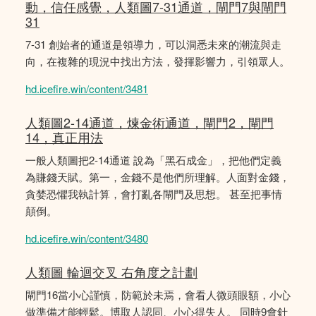
動，信任感覺，人類圖7-31通道，閘門7與閘門
31
7-31 創始者的通道是領導力，可以洞悉未來的潮流與走
向，在複雜的現況中找出方法，發揮影響力，引領眾人。
hd.icefire.win/content/3481
人類圖2-14通道，煉金術通道，閘門2，閘門
14，真正用法
一般人類圖把2-14通道 說為「黑石成金」，把他們定義
為賺錢天賦。第一，金錢不是他們所理解。人面對金錢，
貪婪恐懼我執計算，會打亂各閘門及思想。 甚至把事情
顛倒。
hd.icefire.win/content/3480
人類圖 輪迴交叉 右角度之計劃
閘門16當小心謹慎，防範於未焉，會看人微頭眼額，小心
做準備才能輕鬆。博取人認同、小心得失人。 同時9會針