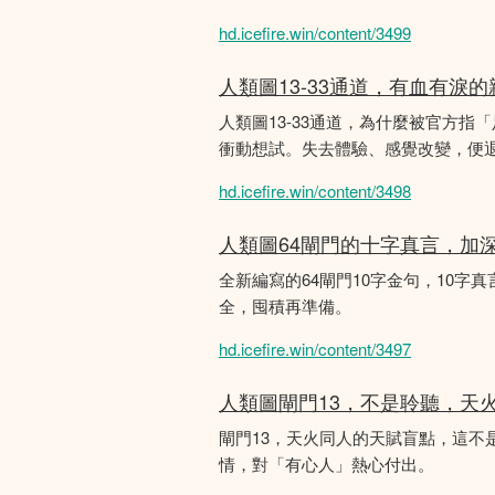
hd.icefire.win/content/3499
人類圖13-33通道，有血有淚
人類圖13-33通道，為什麼被官方指
衝動想試。失去體驗、感覺改變，便
hd.icefire.win/content/3498
人類圖64閘門的十字真言，加
全新編寫的64閘門10字金句，10字真
全，囤積再準備。
hd.icefire.win/content/3497
人類圖閘門13，不是聆聽，天
閘門13，天火同人的天賦盲點，這
情，對「有心人」熱心付出。