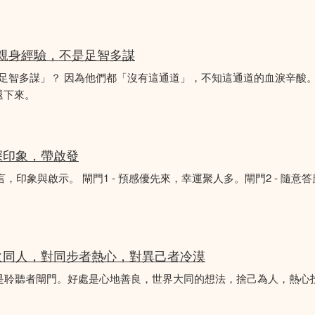
的親身經驗，不是足智多謀
「足智多謀」？ 因為他們都「沒有這通道」，不知這通道的血淚辛酸。
退下來。
深印象，帶啟發
言，印象與啟示。 閘門1 - 預感優先來，幸運聚人多。閘門2 - 隨意
火同人，對同步者熱心，對異己者冷漠
不是聆聽者閘門。好處是心地善良，世界大同的想法，捨己為人，熱心