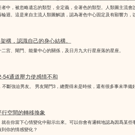
產者中，被忽略遺忘的類型，全定義，全著色的類型。人類圖主流會
再輪迴。這是來自主流人類圖解讀，認為著色中心固定及有顯響力，以
圖架構，認識自己的身心結構。
十二宫、閘門、能量中心的關係，及日月九大行星座落的星座。
2-54通道壓力使感情不和
婚，不斷強迫男友。 男友閘門3，總覺得未是時候，還有很多事未準備
平行空間的轉移換象
，就在你當下心情變化中顯示出來。可以你會有邏輯地認為因爲某些
激到你的情感變化？