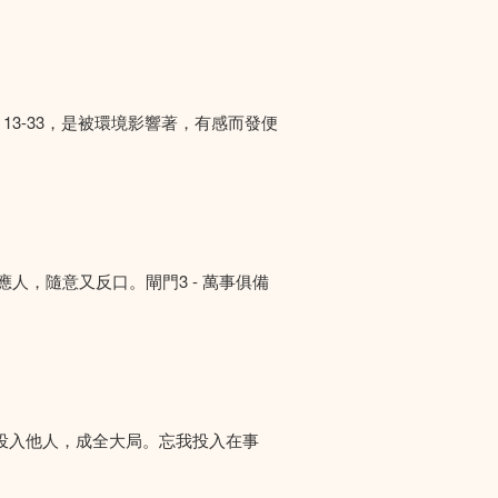
13-33，是被環境影響著，有感而發便
答應人，隨意又反口。閘門3 - 萬事俱備
投入他人，成全大局。忘我投入在事