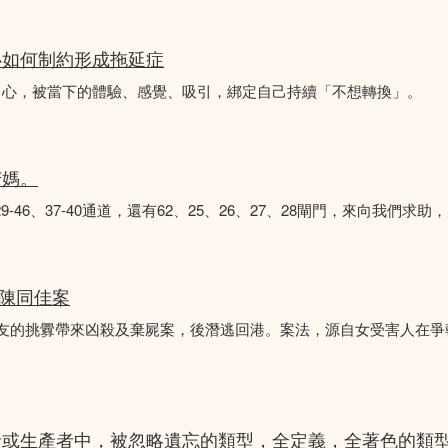
心如何制約形成拖延症
中心，被當下的體驗、感覺、吸引，綁定自己持續「不想轉換」。
苦媽。
8、29-46、37-40通道，還有62、25、26、27、28閘門，來向我
 陳同佳案
女友的挑釁帶來凶殺及棄屍案，後潛逃回港。案法，源自女受害人在
者或生產者中，被忽略遺忘的類型，全定義，全著色的類