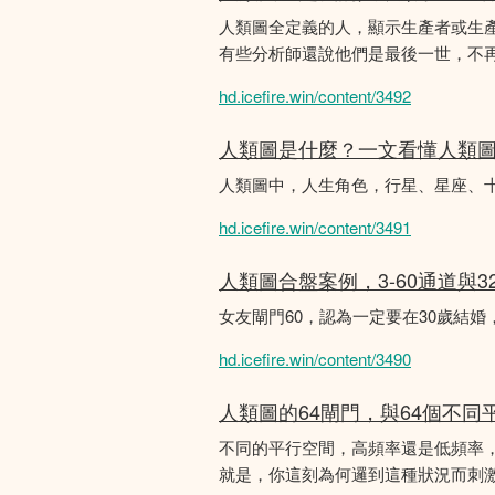
人類圖全定義的人，顯示生產者或生
有些分析師還說他們是最後一世，不
hd.icefire.win/content/3492
人類圖是什麼？一文看懂人類
人類圖中，人生角色，行星、星座、
hd.icefire.win/content/3491
人類圖合盤案例，3-60通道與3
女友閘門60，認為一定要在30歲結
hd.icefire.win/content/3490
人類圖的64閘門，與64個不同
不同的平行空間，高頻率還是低頻率
就是，你這刻為何邏到這種狀況而刺