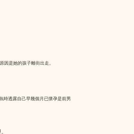
們求助，原因是她的孩子離街出走。
爭執時透露自己早幾個月已懷孕是前男
型。