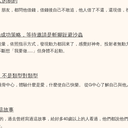
人的制約
、朋友，都問他借錢，借錢後自己不敢追，他人借了不還，還現借，
動成功策略，等待邀請是斬腳趾避沙蟲
能量，依照指示方式，發現動力都回來了，感覺好神奇。投射者無動
想「我要做.....」但身體不起動。
分析，不是類型對類型
薦骨中心，體驗什麼是愛，什麼使自己快樂。 從G中心了解自己與他
似這故事
故事的，過去曾經寫過這故事，給好多40歲以上的人看過，他們都說他
受。