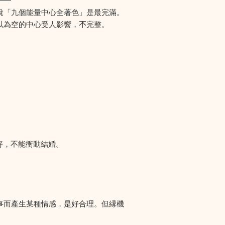
說「九個能量中心全著色」是最完滿。
為空的中心受人影響，𣎴完整。
好，不能衝動結婚。
事而產生某種情感，是好合理。但縁機