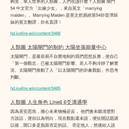
夠竟，華人世界的人類圖，人們在讀什麼？人類圖 閘門
54 中文官方「出嫁少女」，來自英文「marrying
maiden」。Marrying Maiden 是英文把易經第54卦雷澤歸
妹的英文翻譯，卦名直譯！
hd.icefire.win/content/3466
人類圖 太陽閘門的制約 大陽坐落能量中心
太陽閘門，是最容易不自覺地制約我們思想反應，使自己
「第一個觀念」已被太陽閘門影響。若人不夠冷靜了解實
況。太陽閘門推動了人「以太陽閘門的卦象觀點」作思考
判斷。
hd.icefire.win/content/3465
人類圖 人生角色 Line6 6爻溝通學
因為居安思危，擔心未來物極必反， 他們會未聽清楚對
方說話，便自以為明白，現在觀點還未說，便扯開話題講
以後，開口多是負面否定的話。 否定他人，然後給人說