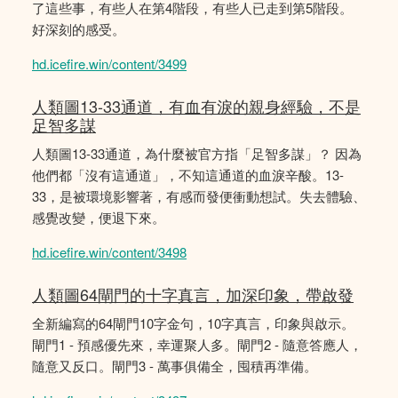
了這些事，有些人在第4階段，有些人已走到第5階段。
好深刻的感受。
hd.icefire.win/content/3499
人類圖13-33通道，有血有淚的親身經驗，不是
足智多謀
人類圖13-33通道，為什麼被官方指「足智多謀」？ 因為
他們都「沒有這通道」，不知這通道的血淚辛酸。13-
33，是被環境影響著，有感而發便衝動想試。失去體驗、
感覺改變，便退下來。
hd.icefire.win/content/3498
人類圖64閘門的十字真言，加深印象，帶啟發
全新編寫的64閘門10字金句，10字真言，印象與啟示。
閘門1 - 預感優先來，幸運聚人多。閘門2 - 隨意答應人，
隨意又反口。閘門3 - 萬事俱備全，囤積再準備。