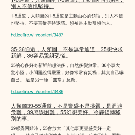
別人不信也堅持。
1-8通道，人類圖的1-8通道是主動由心的領䄂，別人不信
也堅持。不要盲從等待邀請。領袖是主動引領他人。
hd.icefire.win/content/3487
35-36通道，人類圖，不是無常通道，35想快求
新鮮，36容易驚訝恐慌。
35的心多好奇新鮮的想法多，自然多變無常。36小事大
驚小怪，小問題說得嚴重，好像常常有災禍，其實自己嚇
自己。 這是另一種「無常」反應。
hd.icefire.win/content/3486
人類圖39-55通道，不是豐盛不是挑釁，是迴避
危難，39感覺困難，55幻想美好。冷靜後轉移
別的事。
39感覺困難時，55會放大「其他事更豐盛美好一定