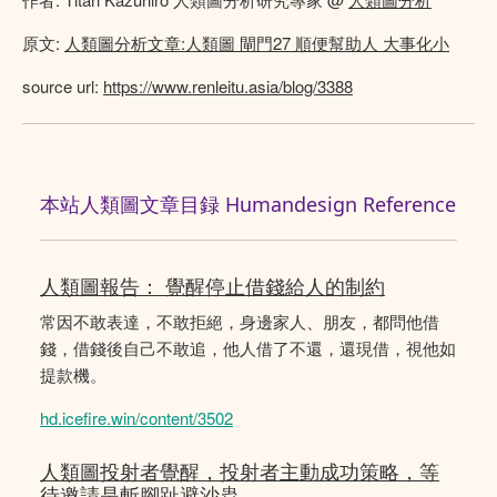
原文:
人類圖分析文章:人類圖 閘門27 順便幫助人 大事化小
source url:
https://www.renleitu.asia/blog/3388
本站人類圖文章目録 Humandesign Reference
人類圖報告： 覺醒停止借錢給人的制約
常因不敢表達，不敢拒絕，身邊家人、朋友，都問他借
錢，借錢後自己不敢追，他人借了不還，還現借，視他如
提款機。
hd.icefire.win/content/3502
人類圖投射者覺醒，投射者主動成功策略，等
待邀請是斬腳趾避沙蟲