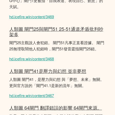
G中心」閘門1更被指「自我表達、表現自己、創意」的
天賦。
hd.icefire.win/content/3469
人類圖 閘門25與閘門51 25-51通道矛盾批判吵
架多
閘門25主觀說人會犯錯。 閘門51凡事正直看證據。 閘門
25無理取鬧他人犯錯時，閘門51發雷霆指閘門25錯。
hd.icefire.win/content/3468
人類圖 閘門41是壓力與幻想 並非夢想
人類圖 閘門41，是壓力與幻想 與「夢想、未來」無關。
更與官方說的「閘門41.1是新的流年」無關。
hd.icefire.win/content/3467
人類圖 64閘門 翻譯錯誤的影響 64閘門來源。