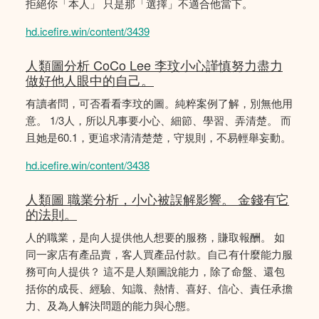
拒絕你「本人」 只是那「選擇」不適合他當下。
hd.icefire.win/content/3439
人類圖分析 CoCo Lee 李玟小心謹慎努力盡力
做好他人眼中的自己。
有讀者問，可否看看李玟的圖。純粹案例了解，別無他用
意。 1/3人，所以凡事要小心、細節、學習、弄清楚。 而
且她是60.1，更追求清清楚楚，守規則，不易輕舉妄動。
hd.icefire.win/content/3438
人類圖 職業分析，小心被誤解影響。 金錢有它
的法則。
人的職業，是向人提供他人想要的服務，賺取報酬。 如
同一家店有產品賣，客人買產品付款。自己有什麼能力服
務可向人提供？ 這不是人類圖說能力，除了命盤、還包
括你的成長、經驗、知識、熱情、喜好、信心、責任承擔
力、及為人解決問題的能力與心態。