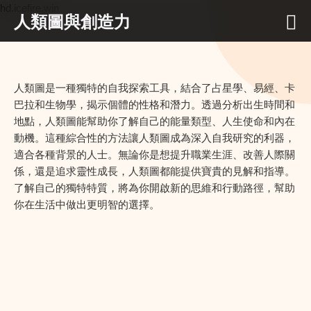
hd.icefire.win
人類圖與創造力
人類圖是一種獨特的自我探索工具，結合了占星學、易經、卡
巴拉和生物學，揭示個體的性格和潛力。透過分析出生時間和
地點，人類圖能幫助你了解自己的能量類型、人生使命和內在
動機。這種綜合性的方法讓人類圖成為深入自我研究的利器，
適合各種背景的人士。無論你是想提升職業生涯、改善人際關
係，還是追求靈性成長，人類圖都能提供寶貴的見解和指導。
了解自己的獨特特質，將為你開啟新的思維和行動路徑，幫助
你在生活中做出更明智的選擇。