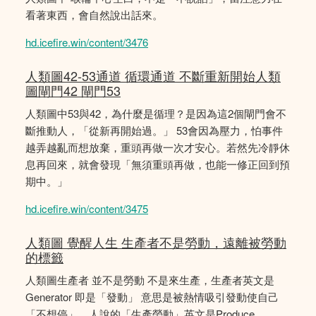
看著東西，會自然說出話來。
hd.icefire.win/content/3476
人類圖42-53通道 循環通道 不斷重新開始人類
圖閘門42 閘門53
人類圖中53與42，為什麼是循理？是因為這2個閘門會不
斷推動人，「從新再開始過。」 53會因為壓力，怕事件
越弄越亂而想放棄，重頭再做一次才安心。若然先冷靜休
息再回來，就會發現「無須重頭再做，也能一修正回到預
期中。」
hd.icefire.win/content/3475
人類圖 覺醒人生 生產者不是勞動，遠離被勞動
的標籤
人類圖生產者 並不是勞動 不是來生產，生產者英文是
Generator 即是「發動」 意思是被熱情吸引發動使自己
「不想停」。人說的「生產勞動」英文是Produce,