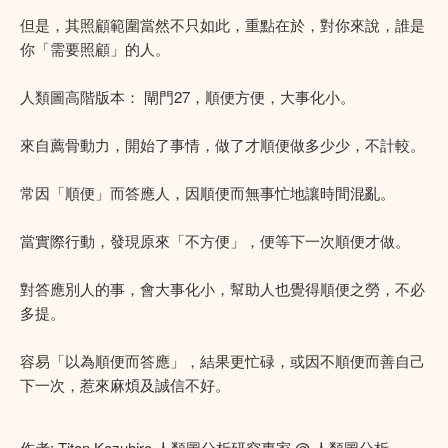
但是，其照顧範圍當然不只如此，重點在於，對你來說，誰是
你「需要照顧」的人。
人類圖高階版本： 閘門27，順便方便，大事化小。
來自薦骨動力，開始了事情，做了才順便做多少少，不計較。
常因「順便」而答應人，因順便而無事忙地讓時間混亂。
當實際行動，發現原來「不方便」，便等下一次順便才做。
對答應別人的事，會大事化小，幫助人也覺得順便之勞，不必
多提。
容易「以為順便而答應」，結果更忙碌，或因不順便而善自己
下一次，惹來麻煩及誠信不好。
作者: Titan Kazuhiro 人類圖分析研究專家 @
人類圖分析