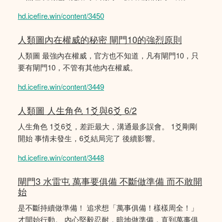
hd.icefire.win/content/3450
人類圖內在權威的秘密 閘門10的強烈原則
人類圖 最強內在權威，官方也不知道，凡有閘門10，只
要有閘門10，不管有其他內在權威。
hd.icefire.win/content/3449
人類圖 人生角色 1爻與6爻 6/2
人生角色 1爻6爻，差距最大，溝通最多誤會。 1爻剛剛
開始 事情未發生，6爻結局完了 後續影響。
hd.icefire.win/content/3448
閘門3 水雷屯 萬事要俱備 不斷做準備 而不敢開
始
是不斷持續做準備！ 追求想「萬事俱備！樣樣周全！」
才開始行動。 內心堅毅忍耐，暗地做準備，直到萬事俱