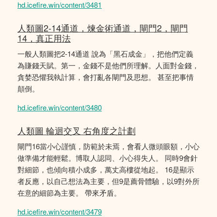
hd.icefire.win/content/3481
人類圖2-14通道，煉金術通道，閘門2，閘門
14，真正用法
一般人類圖把2-14通道 說為「黑石成金」，把他們定義
為賺錢天賦。第一，金錢不是他們所理解。人面對金錢，
貪婪恐懼我執計算，會打亂各閘門及思想。 甚至把事情
顛倒。
hd.icefire.win/content/3480
人類圖 輪迴交叉 右角度之計劃
閘門16當小心謹慎，防範於未焉，會看人微頭眼額，小心
做準備才能輕鬆。博取人認同、小心得失人。 同時9會針
對細節，也傾向積小成多，萬丈高樓從地起。 16是顯示
者反應，以自己想法為主要，但9是薦骨體驗，以9對外所
在意的細節為主要。 帶來矛盾。
hd.icefire.win/content/3479