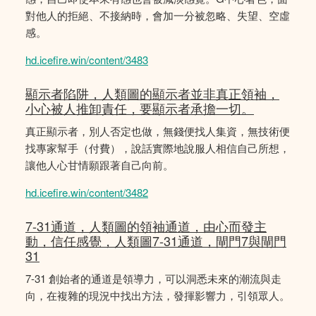
對他人的拒絕、不接納時，會加一分被忽略、失望、空虛
感。
hd.icefire.win/content/3483
顯示者陷阱，人類圖的顯示者並非真正領袖，
小心被人推卸責任，要顯示者承擔一切。
真正顯示者，別人否定也做，無錢便找人集資，無技術便
找專家幫手（付費），說話實際地說服人相信自己所想，
讓他人心甘情願跟著自己向前。
hd.icefire.win/content/3482
7-31通道，人類圖的領袖通道，由心而發主
動，信任感覺，人類圖7-31通道，閘門7與閘門
31
7-31 創始者的通道是領導力，可以洞悉未來的潮流與走
向，在複雜的現況中找出方法，發揮影響力，引領眾人。