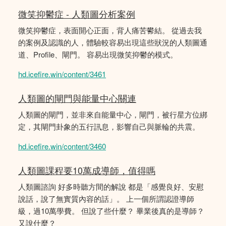
微笑抑鬱症 - 人類圖分析案例
微笑抑鬱症，表面開心正面，背人痛苦鬰結。 從過去我
的案例及認識的人，體驗較容易出現這些狀況的人類圖通
道、Profile、閘門。 容易出現微笑抑鬱的模式。
hd.icefire.win/content/3461
人類圖的閘門與能量中心關連
人類圖的閘門，並非來自能量中心，閘門，被行星方位綁
定，其閘門卦象的五行訊息，影響自己與脈輪的共震。
hd.icefire.win/content/3460
人類圖課程要10萬成導師，值得嗎
人類圖諮詢 好多時聽方間的解說 都是「感覺良好、安慰
說話，說了無實質內容的話」。 上一個所謂認證導師
級，過10萬學費。 但說了些什麼？ 畢業後真的是導師？
又說什麼？