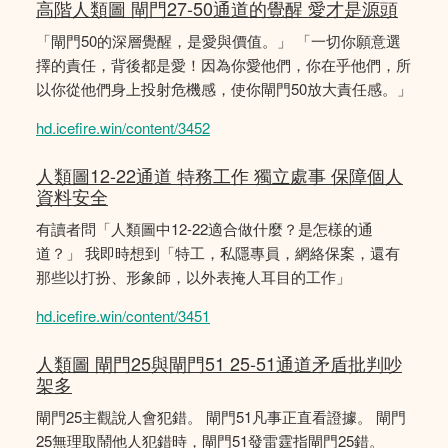
高階人類圖 閘門27-50通道的覺醒 愛才是源頭
「閘門50的深層覺醒，是愛與價值。」 「一切你願意選
擇的責任，背後都是愛！因為你愛他們，你在乎他們，所
以你從他們身上投射危機感，使你閘門50放大責任感。」
hd.icefire.win/content/3452
人類圖12-22通道 特務工作 獨立處事 保障個人
資料安全
有讀者問「人類圖中12-22適合做什麼？是怎樣的通
道？」 我即時想到「特工，私隱專員，網絡保案，還有
那些以打扮、形象師，以外表掩人耳目的工作」
hd.icefire.win/content/3451
人類圖 閘門25與閘門51 25-51通道矛盾批判吵
架多
閘門25主觀說人會犯錯。 閘門51凡事正直看證據。 閘門
25無理取鬧他人犯錯時，閘門51發雷霆指閘門25錯。