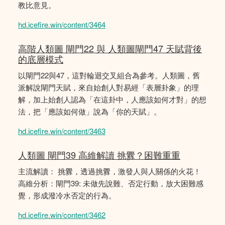
教比意見。
hd.icefire.win/content/3464
高階人類圖 閘門22 與 人類圖閘門47 天賦背後
的底層模式
以閘門22與47，這對輪迴交叉組合為參考。人類圖，舊
派解說閘門天賦，來自始創人對易經「表層卦象」的理
解，加上始創人認為「在這卦中，人應該如何才對」的想
法，把「應該如何做」說為「你的天賦」。
hd.icefire.win/content/3463
人類圖 閘門39 高維解讀 挑釁？困難重重
主流解讀： 挑釁，透過挑釁，激發人與人關係的火花！
高維分析：閘門39: 未做先說難、否定行動，放大困難感
覺，形成潑冷水否定的行為。
hd.icefire.win/content/3462