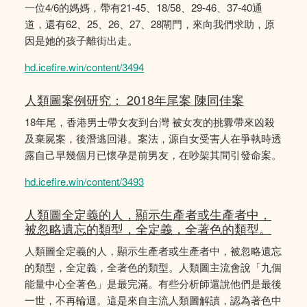
一位4/6的媽媽，帶有21-45、18/58、29-46、37-40通
道，還有62、25、26、27、28閘門，來向我們求助，原
因是她的孩子離街出走。
hd.icefire.win/content/3494
人類圖案例研究： 2018年尾案 陳同佳案
18年尾，香港男士帶女友到台灣 被女友的挑釁帶來凶殺
及棄屍案，後潛逃回港。案法，源自女受害人在爭執時透
露自己早幾個月已懷孕是前男友，在吵架其間引發命案。
hd.icefire.win/content/3493
人類圖全定義的人，顯示生產者或生產者中，
被忽略遺忘的類型，全定義，全著色的類型。
人類圖全定義的人，顯示生產者或生產者中，被忽略遺忘
的類型，全定義，全著色的類型。人類圖主流會說「九個
能量中心全著色」是最完滿。有些分析師還說他們是最後
一世，不再輪迴。這是來自主流人類圖解讀，認為著色中