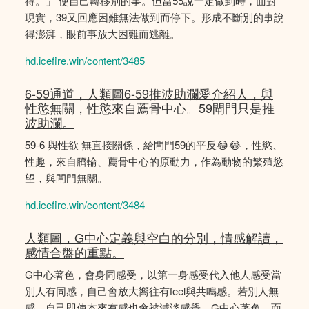
得。」 使自己轉移別的事。但當55說一定做到時，面對
現實，39又回應困難無法做到而停下。形成不斷別的事說
得澎湃，眼前事放大困難而逃離。
hd.icefire.win/content/3485
6-59通道，人類圖6-59推波助瀾愛介紹人，與
性慾無關，性慾來自薦骨中心。59閘門只是推
波助瀾。
59-6 與性欲 無直接關係，給閘門59的平反😂😂，性慾、
性趣，來自臍輪、薦骨中心的原動力，作為動物的繁殖慾
望，與閘門無關。
hd.icefire.win/content/3484
人類圖，G中心定義與空白的分別，情感解讀，
感情合盤的重點。
G中心著色，會身同感受，以第一身感受代入他人感受當
別人有同感，自己會放大嚮往有feel與共鳴感。若別人無
感，自己即使本來有感也會被減淡感覺。G中心著色，面