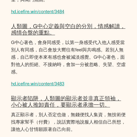
hd.icefire.win/content/3484
人類圖，G中心定義與空白的分別，情感解讀，
感情合盤的重點。
G中心著色，會身同感受，以第一身感受代入他人感受當
別人有同感，自己會放大嚮往有feel與共鳴感。若別人無
感，自己即使本來有感也會被減淡感覺。G中心著色，面
對他人的拒絕、不接納時，會加一分被忽略、失望、空虛
感。
hd.icefire.win/content/3483
顯示者陷阱，人類圖的顯示者並非真正領袖，
小心被人推卸責任，要顯示者承擔一切。
真正顯示者，別人否定也做，無錢便找人集資，無技術便
找專家幫手（付費），說話實際地說服人相信自己所想，
讓他人心甘情願跟著自己向前。