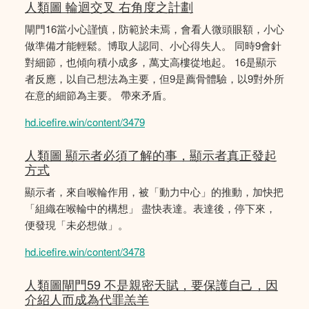
人類圖 輪迴交叉 右角度之計劃
閘門16當小心謹慎，防範於未焉，會看人微頭眼額，小心
做準備才能輕鬆。博取人認同、小心得失人。 同時9會針
對細節，也傾向積小成多，萬丈高樓從地起。 16是顯示
者反應，以自己想法為主要，但9是薦骨體驗，以9對外所
在意的細節為主要。 帶來矛盾。
hd.icefire.win/content/3479
人類圖 顯示者必須了解的事，顯示者真正發起
方式
顯示者，來自喉輪作用，被「動力中心」的推動，加快把
「組織在喉輪中的構想」 盡快表達。表達後，停下來，
便發現「未必想做」。
hd.icefire.win/content/3478
人類圖閘門59 不是親密天賦，要保護自己，因
介紹人而成為代罪羔羊