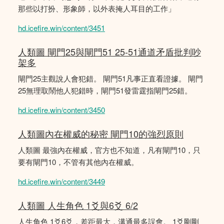
那些以打扮、形象師，以外表掩人耳目的工作」
hd.icefire.win/content/3451
人類圖 閘門25與閘門51 25-51通道矛盾批判吵
架多
閘門25主觀說人會犯錯。 閘門51凡事正直看證據。 閘門
25無理取鬧他人犯錯時，閘門51發雷霆指閘門25錯。
hd.icefire.win/content/3450
人類圖內在權威的秘密 閘門10的強烈原則
人類圖 最強內在權威，官方也不知道，凡有閘門10，只
要有閘門10，不管有其他內在權威。
hd.icefire.win/content/3449
人類圖 人生角色 1爻與6爻 6/2
人生角色 1爻6爻，差距最大，溝通最多誤會。 1爻剛剛