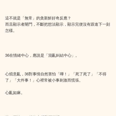
這不就是「無常」的貪新鮮好奇反應？
而且顯示者閘門，不斷把想法顯示，顯示完便沒有跟進下一刻
怎樣。
36在情緒中心，應說是「混亂糾結中心」。
心煩意亂，36對事情自然害怕「嘩！」「死了死了」「不得
了」「大件事！」心裡常被小事刺激而慌張。
心亂如麻。