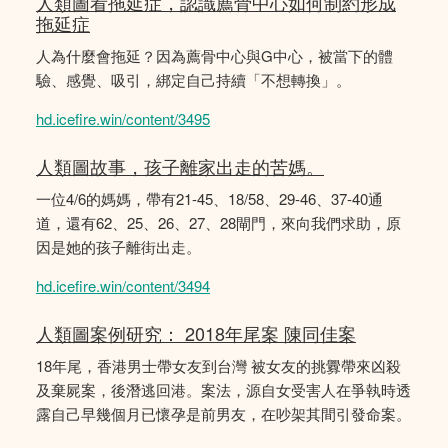
人類圖看拖延症，認識薦骨中心如何制約形成
拖延症
人為什麼會拖延？因為薦骨中心與G中心，被當下的體
驗、感覺、吸引，綁定自己持續「不想轉換」。
hd.icefire.win/content/3495
人類圖故事，孩子離家出走的苦媽。
一位4/6的媽媽，帶有21-45、18/58、29-46、37-40通
道，還有62、25、26、27、28閘門，來向我們求助，原
因是她的孩子離街出走。
hd.icefire.win/content/3494
人類圖案例研究： 2018年尾案 陳同佳案
18年尾，香港男士帶女友到台灣 被女友的挑釁帶來凶殺
及棄屍案，後潛逃回港。案法，源自女受害人在爭執時透
露自己早幾個月已懷孕是前男友，在吵架其間引發命案。