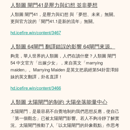
人類圖 閘門41是壓力與幻想 並非夢想
人類圖 閘門41，是壓力與幻想 與「夢想、未來」無關。
更與官方說的「閘門41.1是新的流年」無關。
hd.icefire.win/content/3467
人類圖 64閘門 翻譯錯誤的影響 64閘門來源。
夠竟，華人世界的人類圖，人們在讀什麼？人類圖 閘門
54 中文官方「出嫁少女」，來自英文「marrying
maiden」。Marrying Maiden 是英文把易經第54卦雷澤歸
妹的英文翻譯，卦名直譯！
hd.icefire.win/content/3466
人類圖 太陽閘門的制約 大陽坐落能量中心
太陽閘門，是最容易不自覺地制約我們思想反應，使自己
「第一個觀念」已被太陽閘門影響。若人不夠冷靜了解實
況。太陽閘門推動了人「以太陽閘門的卦象觀點」作思考