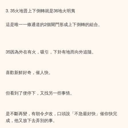
3. 35火地晋上下倒轉就是36地火明夷
這是唯一一條通道的2個閘門形成上下倒轉的組合。
35因為外在有火，吸引，下卦有地而向外追隨。
喜歡新鮮好奇，催人快。
但看到了便停下，又找另一些事情。
是不斷再變，有朝令夕改，口頭說「不急最好快」催你快完
成，他又放下去弄別的事。