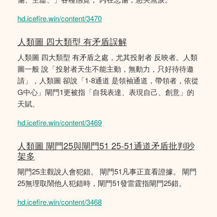
hd.icefire.win/content/3470
人類圖 四大類型 有矛盾誤解
人類圖 四大類型 有矛盾之處，尤其投射者 反映者。人類
圖一般 說「投射者天生不能主動，無動力，只好待待邀
請」，人類圖 卻說「1-8通道 是領袖通道，帶領者，依從
G中心」閘門1更被指「自我表達、表現自己、創意」的
天賦。
hd.icefire.win/content/3469
人類圖 閘門25與閘門51 25-51通道矛盾批判吵
架多
閘門25主觀說人會犯錯。 閘門51凡事正直看證據。 閘門
25無理取鬧他人犯錯時，閘門51發雷霆指閘門25錯。
hd.icefire.win/content/3468