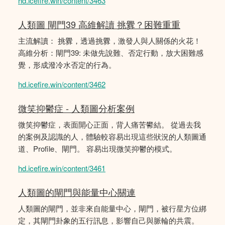
hd.icefire.win/content/3463
人類圖 閘門39 高維解讀 挑釁？困難重重
主流解讀： 挑釁，透過挑釁，激發人與人關係的火花！
高維分析：閘門39: 未做先說難、否定行動，放大困難感
覺，形成潑冷水否定的行為。
hd.icefire.win/content/3462
微笑抑鬱症 - 人類圖分析案例
微笑抑鬱症，表面開心正面，背人痛苦鬰結。 從過去我
的案例及認識的人，體驗較容易出現這些狀況的人類圖通
道、Profile、閘門。 容易出現微笑抑鬱的模式。
hd.icefire.win/content/3461
人類圖的閘門與能量中心關連
人類圖的閘門，並非來自能量中心，閘門，被行星方位綁
定，其閘門卦象的五行訊息，影響自己與脈輪的共震。