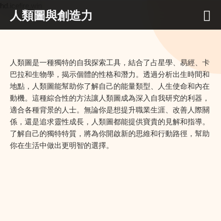
hd.icefire.win
人類圖與創造力
人類圖是一種獨特的自我探索工具，結合了占星學、易經、卡
巴拉和生物學，揭示個體的性格和潛力。透過分析出生時間和
地點，人類圖能幫助你了解自己的能量類型、人生使命和內在
動機。這種綜合性的方法讓人類圖成為深入自我研究的利器，
適合各種背景的人士。無論你是想提升職業生涯、改善人際關
係，還是追求靈性成長，人類圖都能提供寶貴的見解和指導。
了解自己的獨特特質，將為你開啟新的思維和行動路徑，幫助
你在生活中做出更明智的選擇。