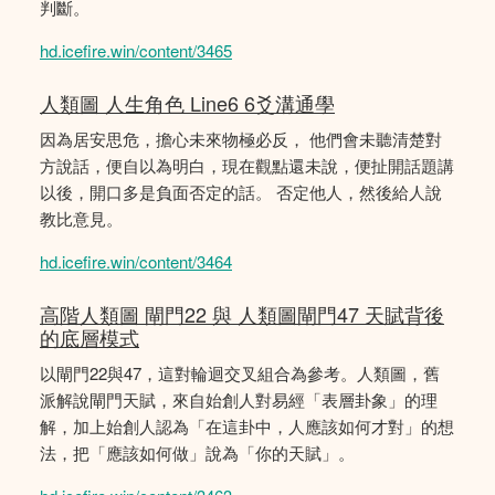
判斷。
hd.icefire.win/content/3465
人類圖 人生角色 Line6 6爻溝通學
因為居安思危，擔心未來物極必反， 他們會未聽清楚對
方說話，便自以為明白，現在觀點還未說，便扯開話題講
以後，開口多是負面否定的話。 否定他人，然後給人說
教比意見。
hd.icefire.win/content/3464
高階人類圖 閘門22 與 人類圖閘門47 天賦背後
的底層模式
以閘門22與47，這對輪迴交叉組合為參考。人類圖，舊
派解說閘門天賦，來自始創人對易經「表層卦象」的理
解，加上始創人認為「在這卦中，人應該如何才對」的想
法，把「應該如何做」說為「你的天賦」。