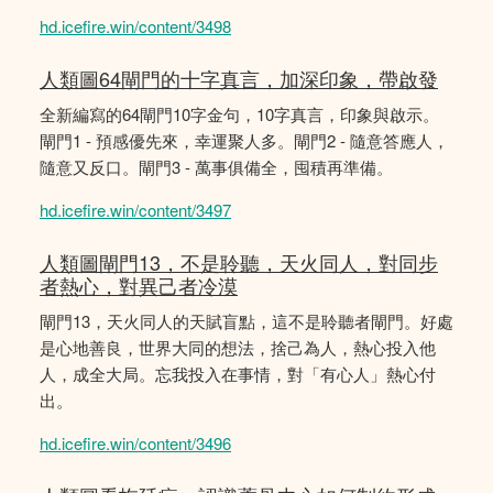
hd.icefire.win/content/3498
人類圖64閘門的十字真言，加深印象，帶啟發
全新編寫的64閘門10字金句，10字真言，印象與啟示。
閘門1 - 預感優先來，幸運聚人多。閘門2 - 隨意答應人，
隨意又反口。閘門3 - 萬事俱備全，囤積再準備。
hd.icefire.win/content/3497
人類圖閘門13，不是聆聽，天火同人，對同步
者熱心，對異己者冷漠
閘門13，天火同人的天賦盲點，這不是聆聽者閘門。好處
是心地善良，世界大同的想法，捨己為人，熱心投入他
人，成全大局。忘我投入在事情，對「有心人」熱心付
出。
hd.icefire.win/content/3496