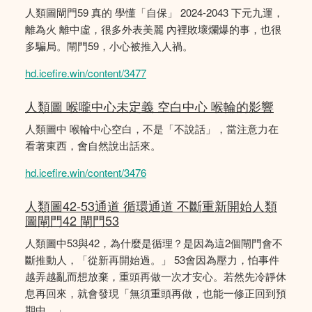
人類圖閘門59 真的 學懂「自保」 2024-2043 下元九運，
離為火 離中虛，很多外表美麗 內裡敗壞爛爆的事，也很
多騙局。閘門59，小心被推入人禍。
hd.icefire.win/content/3477
人類圖 喉嚨中心未定義 空白中心 喉輪的影響
人類圖中 喉輪中心空白，不是「不說話」，當注意力在
看著東西，會自然說出話來。
hd.icefire.win/content/3476
人類圖42-53通道 循環通道 不斷重新開始人類
圖閘門42 閘門53
人類圖中53與42，為什麼是循理？是因為這2個閘門會不
斷推動人，「從新再開始過。」 53會因為壓力，怕事件
越弄越亂而想放棄，重頭再做一次才安心。若然先冷靜休
息再回來，就會發現「無須重頭再做，也能一修正回到預
期中。」