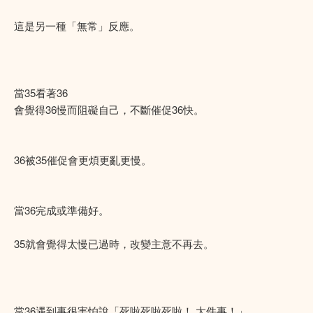
這是另一種「無常」反應。
當35看著36
會覺得36慢而阻礙自己，不斷催促36快。
36被35催促會更煩更亂更慢。
當36完成或準備好。
35就會覺得太慢已過時，改變主意不再去。
當36遇到事很害怕說「死啦死啦死啦！ 大件事！」