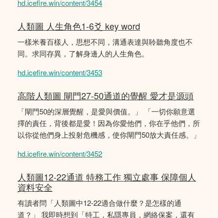
hd.icefire.win/content/3454
人類圖 人生角色1-6爻 key word
一樣米養百樣人，思想不同，溝通表達與聆聽角度也不
同。求同存異，了解身邊人的人生角色。
hd.icefire.win/content/3453
高階人類圖 閘門27-50通道的覺醒 愛才是源頭
「閘門50的深層覺醒，是愛與價值。」 「一切你願意選
擇的責任，背後都是愛！因為你愛他們，你在乎他們，所
以你從他們身上投射危機感，使你閘門50放大責任感。」
hd.icefire.win/content/3452
人類圖12-22通道 特務工作 獨立處事 保障個人
資料安全
有讀者問「人類圖中12-22適合做什麼？是怎樣的通
道？」 我即時想到「特工，私隱專員，網絡保案，還有