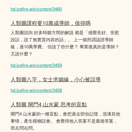
hd.icefire.win/content/3460
人類圖課程要10萬成導師，值得嗎
人類圖諮詢 好多時聽方間的解說 都是「感覺良好、安慰
說話，說了無實質內容的話」。 上一個所謂認證導師
級，過10萬學費。 但說了些什麼？ 畢業後真的是導師？
又說什麼？
hd.icefire.win/content/3459
人類圖八字，女士求姻緣，小心被誤導
hd.icefire.win/content/3458
人類圖 閘門4 山水蒙 思考的盲點
閘門4 山水蒙的一種盲點，會把過去部份記憶，混淆其他
事情，產生模糊誤會。 會覺得他人答案不是最後答案，
而左問右問。