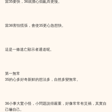
當35要快，36就擔心煩亂而更慢。
當36害怕慌張，會使35更心急想快。
這是一條逃亡顯示者通道呢。
第一無常
35的心多好奇新鮮的想法多，自然多變無常。
36小事大驚小怪，小問題說得嚴重，好像常常有災禍，其實自
己嚇自己。