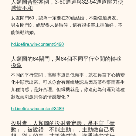
人類圖合盤案例，3-60通道與32-54通道壓力使
感情不和
女友閘門60，認為一定要在30歲結婚，不斷強迫男友。
男友閘門3，總覺得未是時候，還有很多事未準備好，不
能衝動結婚。
hd.icefire.win/content/3490
人類圖的64閘門，與64個不同平行空間的轉移
換象
不同的平行空間，高頻率還是低頻率，就在你當下心情變
化中顯示出來。可以你會有邏輯地認為因爲某些事而產生
某種情感，是好合理。但縁機就是，你這刻為何邏到這種
狀況而刺激到你的情感變化？
hd.icefire.win/content/3489
投射者，人類圖的投射者定義，是不宜「衝
動」，被說錯「不能主動」，主動做自己所
想。別人的事，才等待邀請，溝通清楚才行