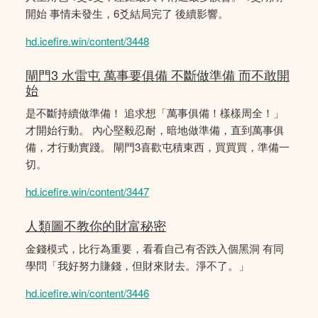
開始 事情未發生，6爻結局完了 後續影響。
hd.icefire.win/content/3448
閘門3 水雷屯 萬事要俱備 不斷做準備 而不敢開
始
是不斷持續做準備！ 追求想「萬事俱備！樣樣周全！」
才開始行動。 內心堅毅忍耐，暗地做準備，直到萬事俱
備，才行動實踐。 閘門3喜歡屯積東西，買買買，準備一
切。
hd.icefire.win/content/3447
人類圖不教你的財富秘密
金錢模式，比行為重要，看看自己有否跌入個黑洞 有同
學問「我好努力賺錢，但財來財去。淨不了。」
hd.icefire.win/content/3446