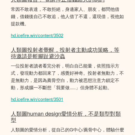
常因不敢表達，不敢拒絕，身邊家人、朋友，都問他借
錢，借錢後自己不敢追，他人借了不還，還現借，視他如
提款機。
hd.icefire.win/content/3502
人類圖投射者覺醒，投射者主動成功策略，等
待邀請是斬腳趾避沙蟲
一位投射者讀者看完分析，明白自己能量，依照指示方
式，發現動力都回來了，感覺好神奇。投射者無動力，不
是無動力，是因為薦骨空白，動力被思想注意力鎖定不
動，形成腦一不斷想「我要做.....」但身體不起動。
hd.icefire.win/content/3501
人類圖human design愛情分析，不是類型對類
型
人類圖的愛情分析，從自己的G中心/薦骨中心，體驗什麼