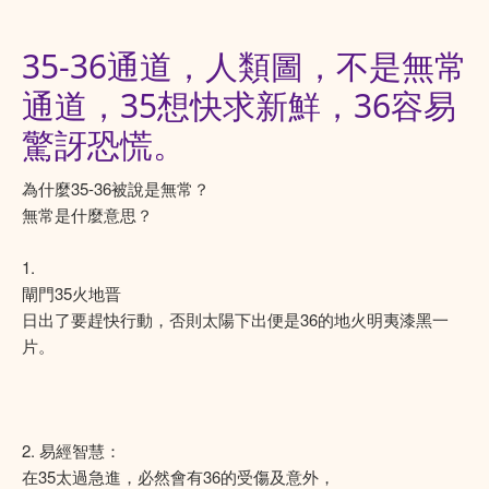
35-36通道，人類圖，不是無常
通道，35想快求新鮮，36容易
驚訝恐慌。
為什麼35-36被說是無常？
無常是什麼意思？
1.
閘門35火地晋
日出了要趕快行動，否則太陽下出便是36的地火明夷漆黑一
片。
2. 易經智慧：
在35太過急進，必然會有36的受傷及意外，