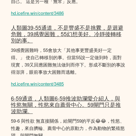
自己。 這是另一種「無常」反應。
hd.icefire.win/content/3486
人類圖39-55通道，不是豐盛不是挑釁，是迴避
危難，39感覺困難，55幻想美好。冷靜後轉移
別的事。
39感覺困難時，55會放大「其他事更豐盛美好一定
得。」 使自己轉移別的事。但當55說一定做到時，面對
現實，39又回應困難無法做到而停下。形成不斷別的事說
得澎湃，眼前事放大困難而逃離。
hd.icefire.win/content/3485
6-59通道，人類圖6-59推波助瀾愛介紹人，與
性慾無關，性慾來自薦骨中心。59閘門只是推
波助瀾。
59-6 與性欲 無直接關係，給閘門59的平反😂😂，性慾、
性趣，來自臍輪、薦骨中心的原動力，作為動物的繁殖慾
望，與閘門無關。