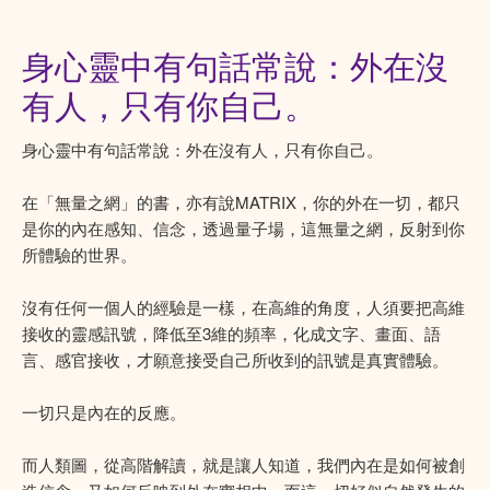
身心靈中有句話常說：外在沒
有人，只有你自己。
身心靈中有句話常說：外在沒有人，只有你自己。
在「無量之網」的書，亦有說MATRIX，你的外在一切，都只
是你的內在感知、信念，透過量子場，這無量之網，反射到你
所體驗的世界。
沒有任何一個人的經驗是一樣，在高維的角度，人須要把高維
接收的靈感訊號，降低至3維的頻率，化成文字、畫面、語
言、感官接收，才願意接受自己所收到的訊號是真實體驗。
一切只是內在的反應。
而人類圖，從高階解讀，就是讓人知道，我們內在是如何被創