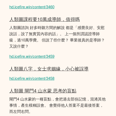
hd.icefire.win/content/3460
人類圖課程要10萬成導師，值得嗎
人類圖諮詢 好多時聽方間的解說 都是「感覺良好、安慰
說話，說了無實質內容的話」。 上一個所謂認證導師
級，過10萬學費。 但說了些什麼？ 畢業後真的是導師？
又說什麼？
hd.icefire.win/content/3459
人類圖八字，女士求姻緣，小心被誤導
hd.icefire.win/content/3458
人類圖 閘門4 山水蒙 思考的盲點
閘門4 山水蒙的一種盲點，會把過去部份記憶，混淆其他
事情，產生模糊誤會。 會覺得他人答案不是最後答案，
而左問右問。