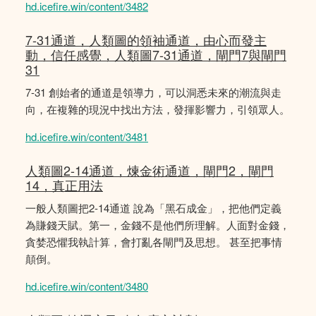
hd.icefire.win/content/3482
7-31通道，人類圖的領袖通道，由心而發主
動，信任感覺，人類圖7-31通道，閘門7與閘門
31
7-31 創始者的通道是領導力，可以洞悉未來的潮流與走
向，在複雜的現況中找出方法，發揮影響力，引領眾人。
hd.icefire.win/content/3481
人類圖2-14通道，煉金術通道，閘門2，閘門
14，真正用法
一般人類圖把2-14通道 說為「黑石成金」，把他們定義
為賺錢天賦。第一，金錢不是他們所理解。人面對金錢，
貪婪恐懼我執計算，會打亂各閘門及思想。 甚至把事情
顛倒。
hd.icefire.win/content/3480