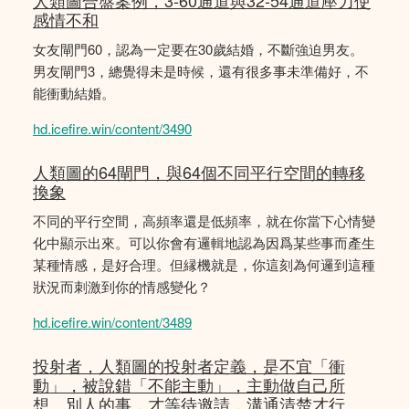
人類圖合盤案例，3-60通道與32-54通道壓力使
感情不和
女友閘門60，認為一定要在30歲結婚，不斷強迫男友。
男友閘門3，總覺得未是時候，還有很多事未準備好，不
能衝動結婚。
hd.icefire.win/content/3490
人類圖的64閘門，與64個不同平行空間的轉移
換象
不同的平行空間，高頻率還是低頻率，就在你當下心情變
化中顯示出來。可以你會有邏輯地認為因爲某些事而產生
某種情感，是好合理。但縁機就是，你這刻為何邏到這種
狀況而刺激到你的情感變化？
hd.icefire.win/content/3489
投射者，人類圖的投射者定義，是不宜「衝
動」，被說錯「不能主動」，主動做自己所
想。別人的事，才等待邀請，溝通清楚才行