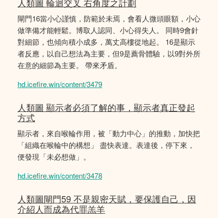
人類圖 輪迴交叉 右角度之計劃
閘門16當小心謹慎，防範於未焉，會看人微頭眼額，小心
做準備才能輕鬆。博取人認同、小心得失人。 同時9會針
對細節，也傾向積小成多，萬丈高樓從地起。 16是顯示
者反應，以自己想法為主要，但9是薦骨體驗，以9對外所
在意的細節為主要。 帶來矛盾。
hd.icefire.win/content/3479
人類圖 顯示者必須了解的事，顯示者真正發起
方式
顯示者，來自喉輪作用，被「動力中心」的推動，加快把
「組織在喉輪中的構想」 盡快表達。表達後，停下來，
便發現「未必想做」。
hd.icefire.win/content/3478
人類圖閘門59 不是親密天賦，要保護自己，因
介紹人而成為代罪羔羊