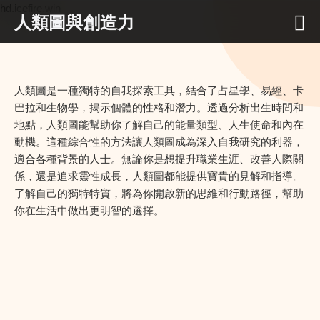
hd.icefire.win
人類圖與創造力
人類圖是一種獨特的自我探索工具，結合了占星學、易經、卡
巴拉和生物學，揭示個體的性格和潛力。透過分析出生時間和
地點，人類圖能幫助你了解自己的能量類型、人生使命和內在
動機。這種綜合性的方法讓人類圖成為深入自我研究的利器，
適合各種背景的人士。無論你是想提升職業生涯、改善人際關
係，還是追求靈性成長，人類圖都能提供寶貴的見解和指導。
了解自己的獨特特質，將為你開啟新的思維和行動路徑，幫助
你在生活中做出更明智的選擇。