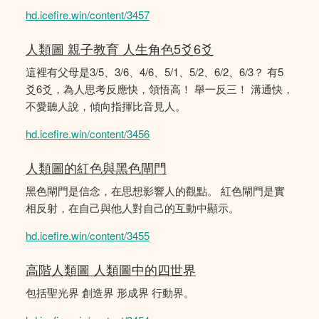
hd.icefire.win/content/3457
人類圖 親子教育 人生角色5爻6爻
這裡有父母是3/5、3/6、4/6、5/1、5/2、6/2、6/3？ 有5
爻6爻，為人思考反應快，領悟高！ 舉一反三！ 溝通快，
不愛聽人說，傾向指揮比音見人。
hd.icefire.win/content/3456
人類圖的紅色與黑色閘門
黑色閘門是信念，在思想影響人的觀點。 紅色閘門是實
相反射，在自己與他人對自己的互動中顯示。
hd.icefire.win/content/3455
高階人類圖 人類圖中的四世界
包括聖光界 創造界 形成界 行動界。