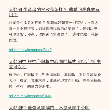
人類圖 生產者的挫敗是怎樣？ 薦體回應真的有
用？
什麼是生產者的挫敗？ 想想你好想買一部電話，不過大
貴一直不捨得買，到你真的說服自己要買了，去到店中，
發現無貨，停產，你以後也無法買了。 這種體驗，就是
挫敗。
hd.icefire.win/content/3442
人類圖中 根中心與根中心閘門模式 綁定心智 失
去可以性
根中心，在脈輪中，對應海底輪。海底輪，本意是建基於
大地，穩定，實事求是，建基於現實而行動。也是物種基
於「生存」的動力與追求。
hd.icefire.win/content/3441
人類圖中 最強意志閘門，不是意志中心呢