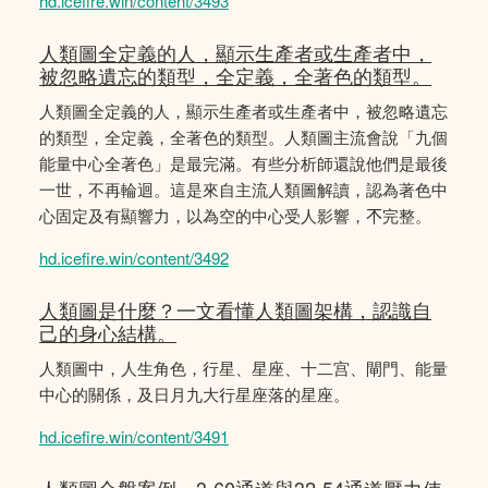
hd.icefire.win/content/3493
人類圖全定義的人，顯示生產者或生產者中，
被忽略遺忘的類型，全定義，全著色的類型。
人類圖全定義的人，顯示生產者或生產者中，被忽略遺忘
的類型，全定義，全著色的類型。人類圖主流會說「九個
能量中心全著色」是最完滿。有些分析師還說他們是最後
一世，不再輪迴。這是來自主流人類圖解讀，認為著色中
心固定及有顯響力，以為空的中心受人影響，𣎴完整。
hd.icefire.win/content/3492
人類圖是什麼？一文看懂人類圖架構，認識自
己的身心結構。
人類圖中，人生角色，行星、星座、十二宫、閘門、能量
中心的關係，及日月九大行星座落的星座。
hd.icefire.win/content/3491