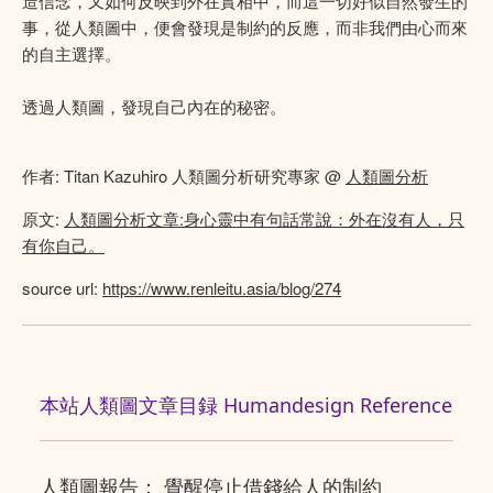
造信念，又如何反映到外在實相中，而這一切好似自然發生的
事，從人類圖中，便會發現是制約的反應，而非我們由心而來
的自主選擇。
透過人類圖，發現自己內在的秘密。
作者: Titan Kazuhiro 人類圖分析研究專家 @
人類圖分析
原文:
人類圖分析文章:身心靈中有句話常說：外在沒有人，只
有你自己。
source url:
https://www.renleitu.asia/blog/274
本站人類圖文章目録 Humandesign Reference
人類圖報告： 覺醒停止借錢給人的制約