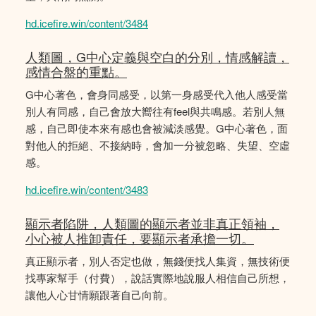
hd.icefire.win/content/3484
人類圖，G中心定義與空白的分別，情感解讀，
感情合盤的重點。
G中心著色，會身同感受，以第一身感受代入他人感受當
別人有同感，自己會放大嚮往有feel與共鳴感。若別人無
感，自己即使本來有感也會被減淡感覺。G中心著色，面
對他人的拒絕、不接納時，會加一分被忽略、失望、空虛
感。
hd.icefire.win/content/3483
顯示者陷阱，人類圖的顯示者並非真正領袖，
小心被人推卸責任，要顯示者承擔一切。
真正顯示者，別人否定也做，無錢便找人集資，無技術便
找專家幫手（付費），說話實際地說服人相信自己所想，
讓他人心甘情願跟著自己向前。