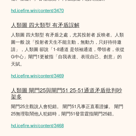
hd.icefire.win/content/3470
人類圖 四大類型 有矛盾誤解
人類圖 四大類型 有矛盾之處，尤其投射者 反映者。人類
圖一般 說「投射者天生不能主動，無動力，只好待待邀
請」，人類圖 卻說「1-8通道 是領袖通道，帶領者，依從
G中心」閘門1更被指「自我表達、表現自己、創意」的
天賦。
hd.icefire.win/content/3469
人類圖 閘門25與閘門51 25-51通道矛盾批判吵
架多
閘門25主觀說人會犯錯。 閘門51凡事正直看證據。 閘門
25無理取鬧他人犯錯時，閘門51發雷霆指閘門25錯。
hd.icefire.win/content/3468