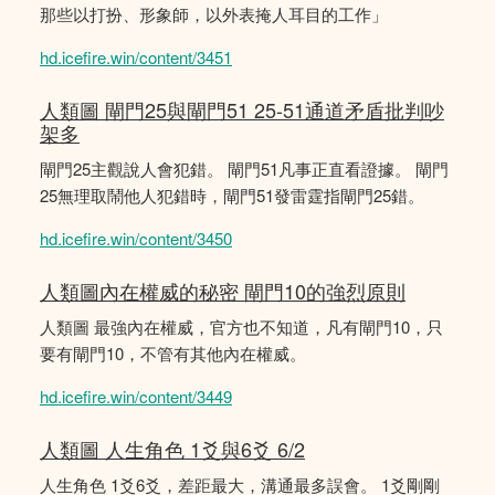
那些以打扮、形象師，以外表掩人耳目的工作」
hd.icefire.win/content/3451
人類圖 閘門25與閘門51 25-51通道矛盾批判吵
架多
閘門25主觀說人會犯錯。 閘門51凡事正直看證據。 閘門
25無理取鬧他人犯錯時，閘門51發雷霆指閘門25錯。
hd.icefire.win/content/3450
人類圖內在權威的秘密 閘門10的強烈原則
人類圖 最強內在權威，官方也不知道，凡有閘門10，只
要有閘門10，不管有其他內在權威。
hd.icefire.win/content/3449
人類圖 人生角色 1爻與6爻 6/2
人生角色 1爻6爻，差距最大，溝通最多誤會。 1爻剛剛