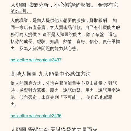
人類圖 職業分析，小心被誤解影響。 金錢有它
的法則。
人的職業，是向人提供他人想要的服務，賺取報酬。 如
同一家店有產品賣，客人買產品付款。自己有什麼能力服
務可向人提供？ 這不是人類圖說能力，除了命盤、還包
括你的成長、經驗、知識、熱情、喜好、信心、責任承擔
力、及為人解決問題的能力與心態。
hd.icefire.win/content/3437
高階人類圖 九大能量中心感知方法
從人的回應方式，分辨在哪個能量中心發出能量？ 對話
時：感覺對方緊張、壓力，說話肉緊、用力，說話用字決
絕、傾向否定，未審先判「不可能」。 使自己也感壓
力。
hd.icefire.win/content/3436
人類圖 覺醒生命 天賦從愛的力量而來