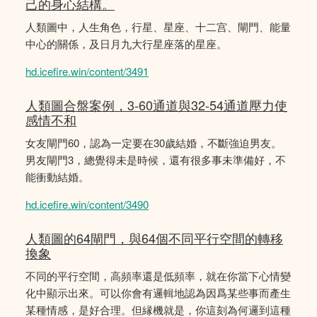
己的身心結構。
人類圖中，人生角色，行星、星座、十二宫、閘門、能量
中心的關係，及日月九大行星座落的星座。
hd.icefire.win/content/3491
人類圖合盤案例，3-60通道與32-54通道壓力使
感情不和
女友閘門60，認為一定要在30歲結婚，不斷強迫男友。
男友閘門3，總覺得未是時候，還有很多事未準備好，不
能衝動結婚。
hd.icefire.win/content/3490
人類圖的64閘門，與64個不同平行空間的轉移
換象
不同的平行空間，高頻率還是低頻率，就在你當下心情變
化中顯示出來。可以你會有邏輯地認為因爲某些事而產生
某種情感，是好合理。但縁機就是，你這刻為何邏到這種