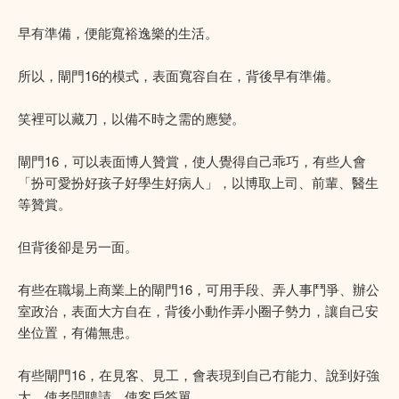
早有準備，便能寬裕逸樂的生活。
所以，閘門16的模式，表面寬容自在，背後早有準備。
笑裡可以藏刀，以備不時之需的應變。
閘門16，可以表面博人贊賞，使人覺得自己乖巧，有些人會
「扮可愛扮好孩子好學生好病人」，以博取上司、前輩、醫生
等贊賞。
但背後卻是另一面。
有些在職場上商業上的閘門16，可用手段、弄人事鬥爭、辦公
室政治，表面大方自在，背後小動作弄小圈子勢力，讓自己安
坐位置，有備無患。
有些閘門16，在見客、見工，會表現到自己冇能力、說到好強
大，使老闆聘請、使客戶答單。