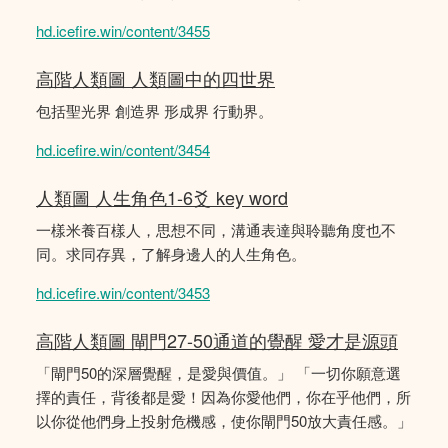
hd.icefire.win/content/3455
高階人類圖 人類圖中的四世界
包括聖光界 創造界 形成界 行動界。
hd.icefire.win/content/3454
人類圖 人生角色1-6爻 key word
一樣米養百樣人，思想不同，溝通表達與聆聽角度也不
同。求同存異，了解身邊人的人生角色。
hd.icefire.win/content/3453
高階人類圖 閘門27-50通道的覺醒 愛才是源頭
「閘門50的深層覺醒，是愛與價值。」 「一切你願意選
擇的責任，背後都是愛！因為你愛他們，你在乎他們，所
以你從他們身上投射危機感，使你閘門50放大責任感。」