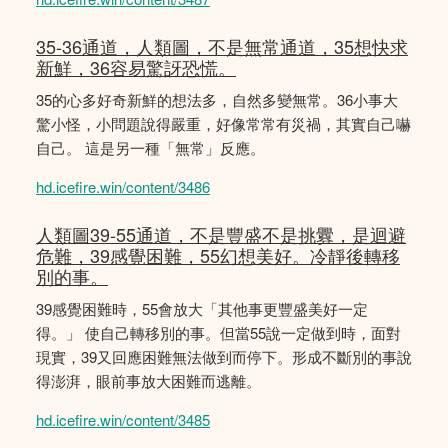
35-36通道，人類圖，不是無常通道，35想快求
新鮮，36容易驚訝恐慌。
35的心多好奇新鮮的想法多，自然多變無常。36小事大
驚小怪，小問題說得嚴重，好像常常有災禍，其實自己嚇
自己。 這是另一種「無常」反應。
hd.icefire.win/content/3486
人類圖39-55通道，不是豐盛不是挑釁，是迴避
危難，39感覺困難，55幻想美好。冷靜後轉移
別的事。
39感覺困難時，55會放大「其他事更豐盛美好一定
得。」 使自己轉移別的事。但當55說一定做到時，面對
現實，39又回應困難無法做到而停下。形成不斷別的事說
得澎湃，眼前事放大困難而逃離。
hd.icefire.win/content/3485