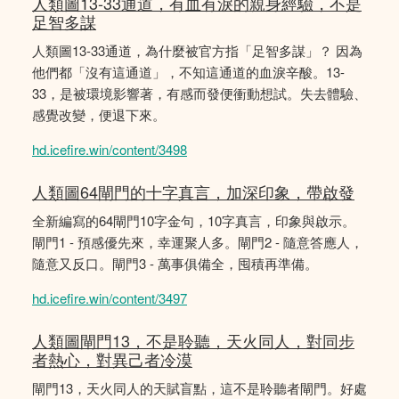
人類圖13-33通道，有血有淚的親身經驗，不是
足智多謀
人類圖13-33通道，為什麼被官方指「足智多謀」？ 因為
他們都「沒有這通道」，不知這通道的血淚辛酸。13-
33，是被環境影響著，有感而發便衝動想試。失去體驗、
感覺改變，便退下來。
hd.icefire.win/content/3498
人類圖64閘門的十字真言，加深印象，帶啟發
全新編寫的64閘門10字金句，10字真言，印象與啟示。
閘門1 - 預感優先來，幸運聚人多。閘門2 - 隨意答應人，
隨意又反口。閘門3 - 萬事俱備全，囤積再準備。
hd.icefire.win/content/3497
人類圖閘門13，不是聆聽，天火同人，對同步
者熱心，對異己者冷漠
閘門13，天火同人的天賦盲點，這不是聆聽者閘門。好處