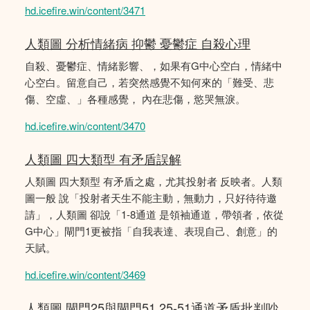
hd.icefire.win/content/3471
人類圖 分析情緒病 抑鬱 憂鬱症 自殺心理
自殺、憂鬱症、情緒影響、，如果有G中心空白，情緒中
心空白。留意自己，若突然感覺不知何來的「難受、悲
傷、空虛、」各種感覺， 內在悲傷，慾哭無淚。
hd.icefire.win/content/3470
人類圖 四大類型 有矛盾誤解
人類圖 四大類型 有矛盾之處，尤其投射者 反映者。人類
圖一般 說「投射者天生不能主動，無動力，只好待待邀
請」，人類圖 卻說「1-8通道 是領袖通道，帶領者，依從
G中心」閘門1更被指「自我表達、表現自己、創意」的
天賦。
hd.icefire.win/content/3469
人類圖 閘門25與閘門51 25-51通道矛盾批判吵