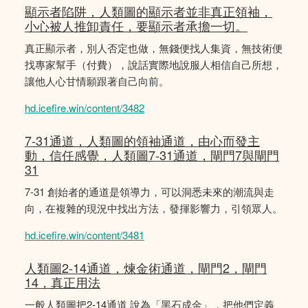
顯示者陷阱，人類圖的顯示者並非真正領袖，
小心被人推卸責任，要顯示者承擔一切。
真正顯示者，別人否定也做，無錢便找人集資，無技術便
找專家幫手（付費），說話實際地說服人相信自己所想，
讓他人心甘情願跟著自己向前。
hd.icefire.win/content/3482
7-31通道，人類圖的領袖通道，由心而發主
動，信任感覺，人類圖7-31通道，閘門7與閘門
31
7-31 創始者的通道是領導力，可以洞悉未來的潮流與走
向，在複雜的現況中找出方法，發揮影響力，引領眾人。
hd.icefire.win/content/3481
人類圖2-14通道，煉金術通道，閘門2，閘門
14，真正用法
一般人類圖把2-14通道 說為「黑石成金」，把他們定義