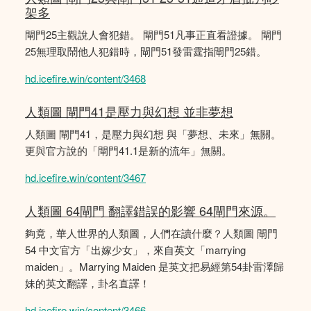
架多
閘門25主觀說人會犯錯。 閘門51凡事正直看證據。 閘門
25無理取鬧他人犯錯時，閘門51發雷霆指閘門25錯。
hd.icefire.win/content/3468
人類圖 閘門41是壓力與幻想 並非夢想
人類圖 閘門41，是壓力與幻想 與「夢想、未來」無關。
更與官方說的「閘門41.1是新的流年」無關。
hd.icefire.win/content/3467
人類圖 64閘門 翻譯錯誤的影響 64閘門來源。
夠竟，華人世界的人類圖，人們在讀什麼？人類圖 閘門
54 中文官方「出嫁少女」，來自英文「marrying
maiden」。Marrying Maiden 是英文把易經第54卦雷澤歸
妹的英文翻譯，卦名直譯！
hd.icefire.win/content/3466