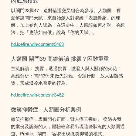
的底層模式
以閘門22與47，這對輪迴交叉組合為參考。人類圖，舊
派解說閘門天賦，來自始創人對易經「表層卦象」的理
解，加上始創人認為「在這卦中，人應該如何才對」的想
法，把「應該如何做」說為「你的天賦」。
hd.icefire.win/content/3463
人類圖 閘門39 高維解讀 挑釁？困難重重
主流解讀： 挑釁，透過挑釁，激發人與人關係的火花！
高維分析：閘門39: 未做先說難、否定行動，放大困難感
覺，形成潑冷水否定的行為。
hd.icefire.win/content/3462
微笑抑鬱症 - 人類圖分析案例
微笑抑鬱症，表面開心正面，背人痛苦鬰結。 從過去我
的案例及認識的人，體驗較容易出現這些狀況的人類圖通
道、Profile、閘門。 容易出現微笑抑鬱的模式。