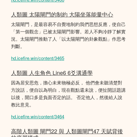
人類圖 太陽閘門的制約 大陽坐落能量中心
太陽閘門，是最容易不自覺地制約我們思想反應，使自己
「第一個觀念」已被太陽閘門影響。若人不夠冷靜了解實
況。太陽閘門推動了人「以太陽閘門的卦象觀點」作思考
判斷。
hd.icefire.win/content/3465
人類圖 人生角色 Line6 6爻溝通學
因為居安思危，擔心未來物極必反， 他們會未聽清楚對
方說話，便自以為明白，現在觀點還未說，便扯開話題講
以後，開口多是負面否定的話。 否定他人，然後給人說
教比意見。
hd.icefire.win/content/3464
高階人類圖 閘門22 與 人類圖閘門47 天賦背後