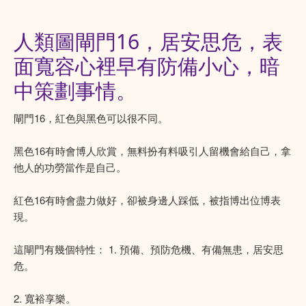
人類圖閘門16，居安思危，表
面寬容心裡早有防備小心，暗
中策劃事情。
閘門16，紅色與黑色可以很不同。
黑色16有時會博人欣賞，無料扮有料吸引人留機會給自己，拿
他人的功勞當作是自己。
紅色16有時會盡力做好，卻被身邊人踩低，被指博出位博表
現。
這閘門有幾個特性： 1. 預備、預防危機、有備無患，居安思
危。
2. 寬裕享樂。