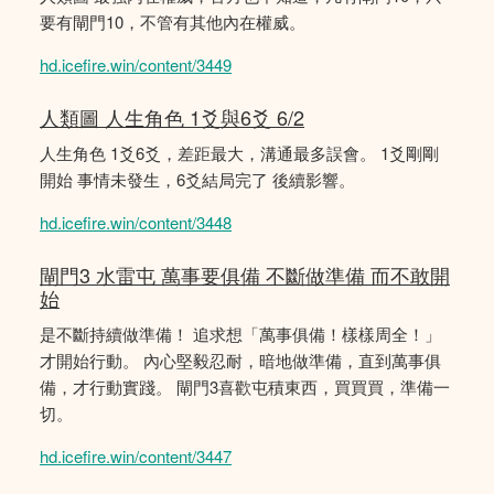
要有閘門10，不管有其他內在權威。
hd.icefire.win/content/3449
人類圖 人生角色 1爻與6爻 6/2
人生角色 1爻6爻，差距最大，溝通最多誤會。 1爻剛剛
開始 事情未發生，6爻結局完了 後續影響。
hd.icefire.win/content/3448
閘門3 水雷屯 萬事要俱備 不斷做準備 而不敢開
始
是不斷持續做準備！ 追求想「萬事俱備！樣樣周全！」
才開始行動。 內心堅毅忍耐，暗地做準備，直到萬事俱
備，才行動實踐。 閘門3喜歡屯積東西，買買買，準備一
切。
hd.icefire.win/content/3447