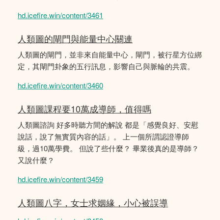
hd.icefire.win/content/3461
人類圖的閘門與能量中心關連
人類圖的閘門，並非來自能量中心，閘門，被行星方位綁
定，其閘門卦象的五行訊息，影響自己與脈輪的共震。
hd.icefire.win/content/3460
人類圖課程要10萬成導師，值得嗎
人類圖諮詢 好多時聽方間的解說 都是「感覺良好、安慰
說話，說了無實質內容的話」。 上一個所謂認證導師
級，過10萬學費。 但說了些什麼？ 畢業後真的是導師？
又說什麼？
hd.icefire.win/content/3459
人類圖八字，女士求姻緣，小心被誤導