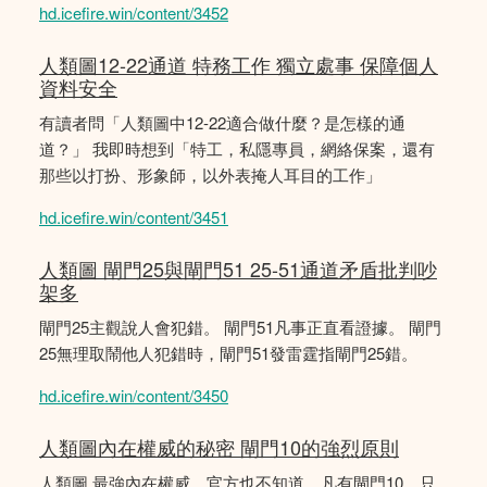
hd.icefire.win/content/3452
人類圖12-22通道 特務工作 獨立處事 保障個人
資料安全
有讀者問「人類圖中12-22適合做什麼？是怎樣的通
道？」 我即時想到「特工，私隱專員，網絡保案，還有
那些以打扮、形象師，以外表掩人耳目的工作」
hd.icefire.win/content/3451
人類圖 閘門25與閘門51 25-51通道矛盾批判吵
架多
閘門25主觀說人會犯錯。 閘門51凡事正直看證據。 閘門
25無理取鬧他人犯錯時，閘門51發雷霆指閘門25錯。
hd.icefire.win/content/3450
人類圖內在權威的秘密 閘門10的強烈原則
人類圖 最強內在權威，官方也不知道，凡有閘門10，只