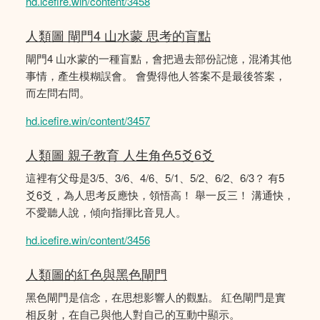
hd.icefire.win/content/3458
人類圖 閘門4 山水蒙 思考的盲點
閘門4 山水蒙的一種盲點，會把過去部份記憶，混淆其他
事情，產生模糊誤會。 會覺得他人答案不是最後答案，
而左問右問。
hd.icefire.win/content/3457
人類圖 親子教育 人生角色5爻6爻
這裡有父母是3/5、3/6、4/6、5/1、5/2、6/2、6/3？ 有5
爻6爻，為人思考反應快，領悟高！ 舉一反三！ 溝通快，
不愛聽人說，傾向指揮比音見人。
hd.icefire.win/content/3456
人類圖的紅色與黑色閘門
黑色閘門是信念，在思想影響人的觀點。 紅色閘門是實
相反射，在自己與他人對自己的互動中顯示。