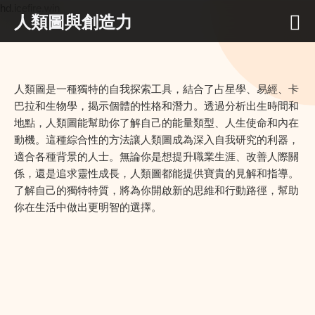
hd.icefire.win
人類圖與創造力
人類圖是一種獨特的自我探索工具，結合了占星學、易經、卡
巴拉和生物學，揭示個體的性格和潛力。透過分析出生時間和
地點，人類圖能幫助你了解自己的能量類型、人生使命和內在
動機。這種綜合性的方法讓人類圖成為深入自我研究的利器，
適合各種背景的人士。無論你是想提升職業生涯、改善人際關
係，還是追求靈性成長，人類圖都能提供寶貴的見解和指導。
了解自己的獨特特質，將為你開啟新的思維和行動路徑，幫助
你在生活中做出更明智的選擇。