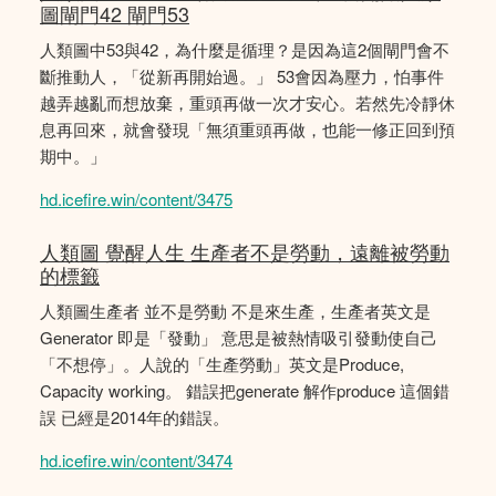
圖閘門42 閘門53
人類圖中53與42，為什麼是循理？是因為這2個閘門會不
斷推動人，「從新再開始過。」 53會因為壓力，怕事件
越弄越亂而想放棄，重頭再做一次才安心。若然先冷靜休
息再回來，就會發現「無須重頭再做，也能一修正回到預
期中。」
hd.icefire.win/content/3475
人類圖 覺醒人生 生產者不是勞動，遠離被勞動
的標籤
人類圖生產者 並不是勞動 不是來生產，生產者英文是
Generator 即是「發動」 意思是被熱情吸引發動使自己
「不想停」。人說的「生產勞動」英文是Produce,
Capacity working。 錯誤把generate 解作produce 這個錯
誤 已經是2014年的錯誤。
hd.icefire.win/content/3474