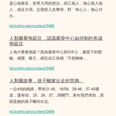
是心地善良，世界大同的想法，捨己為人，熱心投入他
人，成全大局。忘我投入在事情，對「有心人」熱心付
出。
hd.icefire.win/content/3496
人類圖看拖延症，認識薦骨中心如何制約形成
拖延症
人為什麼會拖延？因為薦骨中心與G中心，被當下的體
驗、感覺、吸引，綁定自己持續「不想轉換」。
hd.icefire.win/content/3495
人類圖故事，孩子離家出走的苦媽。
一位4/6的媽媽，帶有21-45、18/58、29-46、37-40通
道，還有62、25、26、27、28閘門，來向我們求助，原
因是她的孩子離街出走。
hd.icefire.win/content/3494