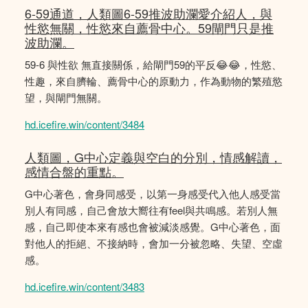
6-59通道，人類圖6-59推波助瀾愛介紹人，與
性慾無關，性慾來自薦骨中心。59閘門只是推
波助瀾。
59-6 與性欲 無直接關係，給閘門59的平反😂😂，性慾、
性趣，來自臍輪、薦骨中心的原動力，作為動物的繁殖慾
望，與閘門無關。
hd.icefire.win/content/3484
人類圖，G中心定義與空白的分別，情感解讀，
感情合盤的重點。
G中心著色，會身同感受，以第一身感受代入他人感受當
別人有同感，自己會放大嚮往有feel與共鳴感。若別人無
感，自己即使本來有感也會被減淡感覺。G中心著色，面
對他人的拒絕、不接納時，會加一分被忽略、失望、空虛
感。
hd.icefire.win/content/3483