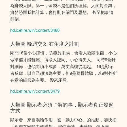
為賺錢天賦。第一，金錢不是他們所理解。人面對金錢，
貪婪恐懼我執計算，會打亂各閘門及思想。 甚至把事情
顛倒。
hd.icefire.win/content/3480
人類圖 輪迴交叉 右角度之計劃
閘門16當小心謹慎，防範於未焉，會看人微頭眼額，小心
做準備才能輕鬆。博取人認同、小心得失人。 同時9會針
對細節，也傾向積小成多，萬丈高樓從地起。 16是顯示
者反應，以自己想法為主要，但9是薦骨體驗，以9對外所
在意的細節為主要。 帶來矛盾。
hd.icefire.win/content/3479
人類圖 顯示者必須了解的事，顯示者真正發起
方式
顯示者，來自喉輪作用，被「動力中心」的推動，加快把
「組織在喉輪中的構想」 盡快表達。表達後，停下來，