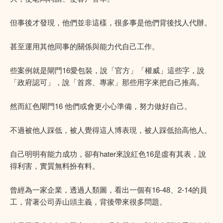
但事後才發現，他們並非這樣，很多事是他們背後找人代辦。
甚至運用其他同事的關係與能力代自己工作。
些案例就是閘門16愛包裝，說「官方」「權威」這些字，說
「政府認可」，說「首席、專家」那些用字來把自己推高。
然而紅色閘門16 他們或會更小心準備，努力做好自己。
不過被他人踩低，被人覺得這人博表現，被人踩低抬高他人。
自己明明有能力成功，卻有hater來說紅色16是虛有其表，說
得利害，實質無料扮有料。
曾經為一家企業，透過人類圖，看出一個有16-48、2-14的員
工，背著公司弄山頭主義，背後帶來很多問題。