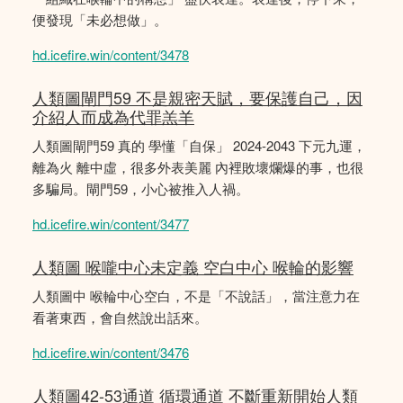
便發現「未必想做」。
hd.icefire.win/content/3478
人類圖閘門59 不是親密天賦，要保護自己，因
介紹人而成為代罪羔羊
人類圖閘門59 真的 學懂「自保」 2024-2043 下元九運，
離為火 離中虛，很多外表美麗 內裡敗壞爛爆的事，也很
多騙局。閘門59，小心被推入人禍。
hd.icefire.win/content/3477
人類圖 喉嚨中心未定義 空白中心 喉輪的影響
人類圖中 喉輪中心空白，不是「不說話」，當注意力在
看著東西，會自然說出話來。
hd.icefire.win/content/3476
人類圖42-53通道 循環通道 不斷重新開始人類