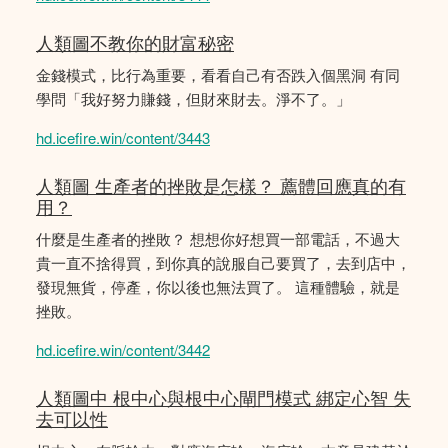
人類圖不教你的財富秘密
金錢模式，比行為重要，看看自己有否跌入個黑洞 有同
學問「我好努力賺錢，但財來財去。淨不了。」
hd.icefire.win/content/3443
人類圖 生產者的挫敗是怎樣？ 薦體回應真的有
用？
什麼是生產者的挫敗？ 想想你好想買一部電話，不過大
貴一直不捨得買，到你真的說服自己要買了，去到店中，
發現無貨，停產，你以後也無法買了。 這種體驗，就是
挫敗。
hd.icefire.win/content/3442
人類圖中 根中心與根中心閘門模式 綁定心智 失
去可以性