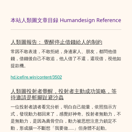
本站人類圖文章目録 Humandesign Reference
人類圖報告： 覺醒停止借錢給人的制約
常因不敢表達，不敢拒絕，身邊家人、朋友，都問他借
錢，借錢後自己不敢追，他人借了不還，還現借，視他如
提款機。
hd.icefire.win/content/3502
人類圖投射者覺醒，投射者主動成功策略，等
待邀請是斬腳趾避沙蟲
一位投射者讀者看完分析，明白自己能量，依照指示方
式，發現動力都回來了，感覺好神奇。投射者無動力，不
是無動力，是因為薦骨空白，動力被思想注意力鎖定不
動，形成腦一不斷想「我要做.....」但身體不起動。