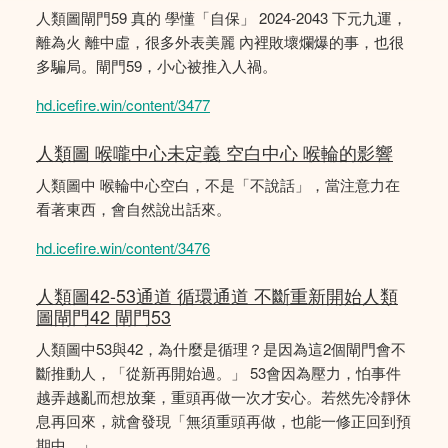
人類圖閘門59 真的 學懂「自保」 2024-2043 下元九運，
離為火 離中虛，很多外表美麗 內裡敗壞爛爆的事，也很
多騙局。閘門59，小心被推入人禍。
hd.icefire.win/content/3477
人類圖 喉嚨中心未定義 空白中心 喉輪的影響
人類圖中 喉輪中心空白，不是「不說話」，當注意力在
看著東西，會自然說出話來。
hd.icefire.win/content/3476
人類圖42-53通道 循環通道 不斷重新開始人類
圖閘門42 閘門53
人類圖中53與42，為什麼是循理？是因為這2個閘門會不
斷推動人，「從新再開始過。」 53會因為壓力，怕事件
越弄越亂而想放棄，重頭再做一次才安心。若然先冷靜休
息再回來，就會發現「無須重頭再做，也能一修正回到預
期中。」