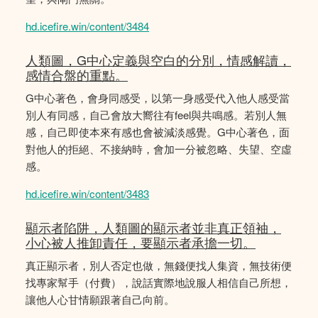
hd.icefire.win/content/3484
人類圖，G中心定義與空白的分別，情感解讀，
感情合盤的重點。
G中心著色，會身同感受，以第一身感受代入他人感受當
別人有同感，自己會放大嚮往有feel與共鳴感。若別人無
感，自己即使本來有感也會被減淡感覺。G中心著色，面
對他人的拒絕、不接納時，會加一分被忽略、失望、空虛
感。
hd.icefire.win/content/3483
顯示者陷阱，人類圖的顯示者並非真正領袖，
小心被人推卸責任，要顯示者承擔一切。
真正顯示者，別人否定也做，無錢便找人集資，無技術便
找專家幫手（付費），說話實際地說服人相信自己所想，
讓他人心甘情願跟著自己向前。