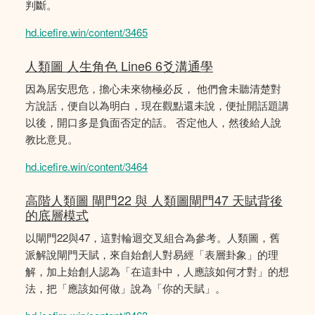
判斷。
hd.icefire.win/content/3465
人類圖 人生角色 Line6 6爻溝通學
因為居安思危，擔心未來物極必反， 他們會未聽清楚對
方說話，便自以為明白，現在觀點還未說，便扯開話題講
以後，開口多是負面否定的話。 否定他人，然後給人說
教比意見。
hd.icefire.win/content/3464
高階人類圖 閘門22 與 人類圖閘門47 天賦背後
的底層模式
以閘門22與47，這對輪迴交叉組合為參考。人類圖，舊
派解說閘門天賦，來自始創人對易經「表層卦象」的理
解，加上始創人認為「在這卦中，人應該如何才對」的想
法，把「應該如何做」說為「你的天賦」。