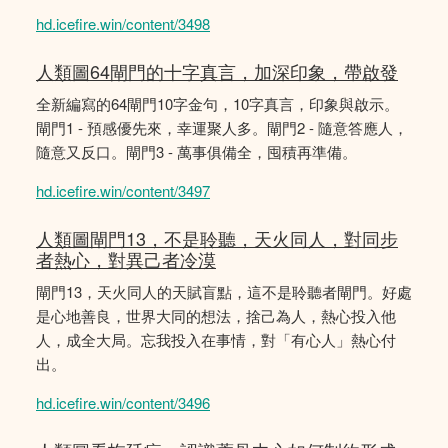
hd.icefire.win/content/3498
人類圖64閘門的十字真言，加深印象，帶啟發
全新編寫的64閘門10字金句，10字真言，印象與啟示。
閘門1 - 預感優先來，幸運聚人多。閘門2 - 隨意答應人，
隨意又反口。閘門3 - 萬事俱備全，囤積再準備。
hd.icefire.win/content/3497
人類圖閘門13，不是聆聽，天火同人，對同步
者熱心，對異己者冷漠
閘門13，天火同人的天賦盲點，這不是聆聽者閘門。好處
是心地善良，世界大同的想法，捨己為人，熱心投入他
人，成全大局。忘我投入在事情，對「有心人」熱心付
出。
hd.icefire.win/content/3496