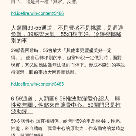
自己。 這是另一種「無常」反應。
hd.icefire.win/content/3486
人類圖39-55通道，不是豐盛不是挑釁，是迴避
危難，39感覺困難，55幻想美好。冷靜後轉移
別的事。
39感覺困難時，55會放大「其他事更豐盛美好一定
得。」 使自己轉移別的事。但當55說一定做到時，面對
現實，39又回應困難無法做到而停下。形成不斷別的事說
得澎湃，眼前事放大困難而逃離。
hd.icefire.win/content/3485
6-59通道，人類圖6-59推波助瀾愛介紹人，與
性慾無關，性慾來自薦骨中心。59閘門只是推
波助瀾。
59-6 與性欲 無直接關係，給閘門59的平反😂😂，性慾、
性趣，來自臍輪、薦骨中心的原動力，作為動物的繁殖慾
望，與閘門無關。