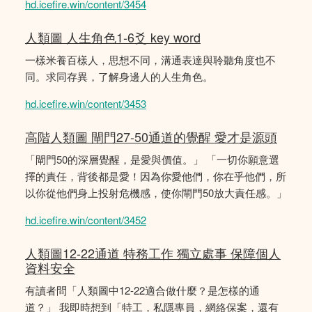
hd.icefire.win/content/3454
人類圖 人生角色1-6爻 key word
一樣米養百樣人，思想不同，溝通表達與聆聽角度也不
同。求同存異，了解身邊人的人生角色。
hd.icefire.win/content/3453
高階人類圖 閘門27-50通道的覺醒 愛才是源頭
「閘門50的深層覺醒，是愛與價值。」 「一切你願意選
擇的責任，背後都是愛！因為你愛他們，你在乎他們，所
以你從他們身上投射危機感，使你閘門50放大責任感。」
hd.icefire.win/content/3452
人類圖12-22通道 特務工作 獨立處事 保障個人
資料安全
有讀者問「人類圖中12-22適合做什麼？是怎樣的通
道？」 我即時想到「特工，私隱專員，網絡保案，還有