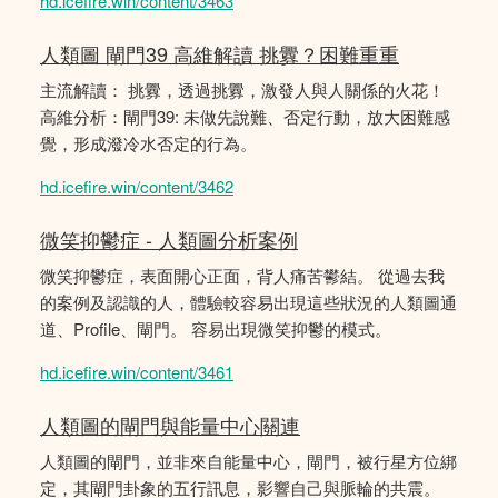
hd.icefire.win/content/3463
人類圖 閘門39 高維解讀 挑釁？困難重重
主流解讀： 挑釁，透過挑釁，激發人與人關係的火花！
高維分析：閘門39: 未做先說難、否定行動，放大困難感
覺，形成潑冷水否定的行為。
hd.icefire.win/content/3462
微笑抑鬱症 - 人類圖分析案例
微笑抑鬱症，表面開心正面，背人痛苦鬰結。 從過去我
的案例及認識的人，體驗較容易出現這些狀況的人類圖通
道、Profile、閘門。 容易出現微笑抑鬱的模式。
hd.icefire.win/content/3461
人類圖的閘門與能量中心關連
人類圖的閘門，並非來自能量中心，閘門，被行星方位綁
定，其閘門卦象的五行訊息，影響自己與脈輪的共震。