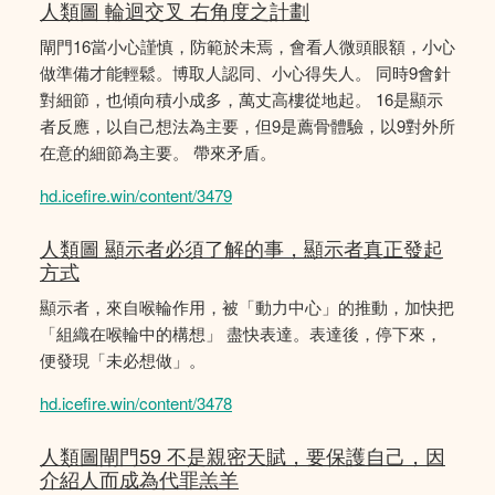
人類圖 輪迴交叉 右角度之計劃
閘門16當小心謹慎，防範於未焉，會看人微頭眼額，小心
做準備才能輕鬆。博取人認同、小心得失人。 同時9會針
對細節，也傾向積小成多，萬丈高樓從地起。 16是顯示
者反應，以自己想法為主要，但9是薦骨體驗，以9對外所
在意的細節為主要。 帶來矛盾。
hd.icefire.win/content/3479
人類圖 顯示者必須了解的事，顯示者真正發起
方式
顯示者，來自喉輪作用，被「動力中心」的推動，加快把
「組織在喉輪中的構想」 盡快表達。表達後，停下來，
便發現「未必想做」。
hd.icefire.win/content/3478
人類圖閘門59 不是親密天賦，要保護自己，因
介紹人而成為代罪羔羊