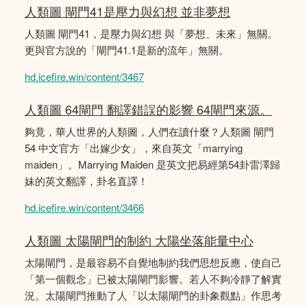
人類圖 閘門41是壓力與幻想 並非夢想
人類圖 閘門41，是壓力與幻想 與「夢想、未來」無關。
更與官方說的「閘門41.1是新的流年」無關。
hd.icefire.win/content/3467
人類圖 64閘門 翻譯錯誤的影響 64閘門來源。
夠竟，華人世界的人類圖，人們在讀什麼？人類圖 閘門
54 中文官方「出嫁少女」，來自英文「marrying
maiden」。Marrying Maiden 是英文把易經第54卦雷澤歸
妹的英文翻譯，卦名直譯！
hd.icefire.win/content/3466
人類圖 太陽閘門的制約 大陽坐落能量中心
太陽閘門，是最容易不自覺地制約我們思想反應，使自己
「第一個觀念」已被太陽閘門影響。若人不夠冷靜了解實
況。太陽閘門推動了人「以太陽閘門的卦象觀點」作思考