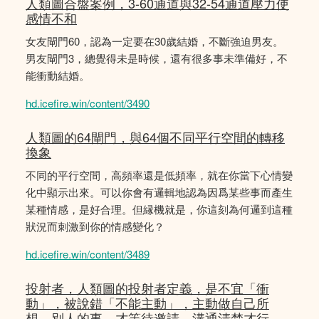
人類圖合盤案例，3-60通道與32-54通道壓力使
感情不和
女友閘門60，認為一定要在30歲結婚，不斷強迫男友。
男友閘門3，總覺得未是時候，還有很多事未準備好，不
能衝動結婚。
hd.icefire.win/content/3490
人類圖的64閘門，與64個不同平行空間的轉移
換象
不同的平行空間，高頻率還是低頻率，就在你當下心情變
化中顯示出來。可以你會有邏輯地認為因爲某些事而產生
某種情感，是好合理。但縁機就是，你這刻為何邏到這種
狀況而刺激到你的情感變化？
hd.icefire.win/content/3489
投射者，人類圖的投射者定義，是不宜「衝
動」，被說錯「不能主動」，主動做自己所
想。別人的事，才等待邀請，溝通清楚才行