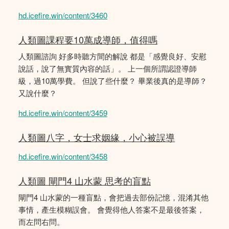
hd.icefire.win/content/3460
人類圖課程要10萬成導師，值得嗎
人類圖諮詢 好多時聽方間的解說 都是「感覺良好、安慰
說話，說了無實質內容的話」。 上一個所謂認證導師
級，過10萬學費。 但說了些什麼？ 畢業後真的是導師？
又說什麼？
hd.icefire.win/content/3459
人類圖八字，女士求姻緣，小心被誤導
hd.icefire.win/content/3458
人類圖 閘門4 山水蒙 思考的盲點
閘門4 山水蒙的一種盲點，會把過去部份記憶，混淆其他
事情，產生模糊誤會。 會覺得他人答案不是最後答案，
而左問右問。