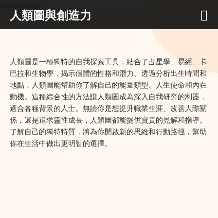
hd.icefire.win
人類圖與創造力
人類圖是一種獨特的自我探索工具，結合了占星學、易經、卡
巴拉和生物學，揭示個體的性格和潛力。透過分析出生時間和
地點，人類圖能幫助你了解自己的能量類型、人生使命和內在
動機。這種綜合性的方法讓人類圖成為深入自我研究的利器，
適合各種背景的人士。無論你是想提升職業生涯、改善人際關
係，還是追求靈性成長，人類圖都能提供寶貴的見解和指導。
了解自己的獨特特質，將為你開啟新的思維和行動路徑，幫助
你在生活中做出更明智的選擇。