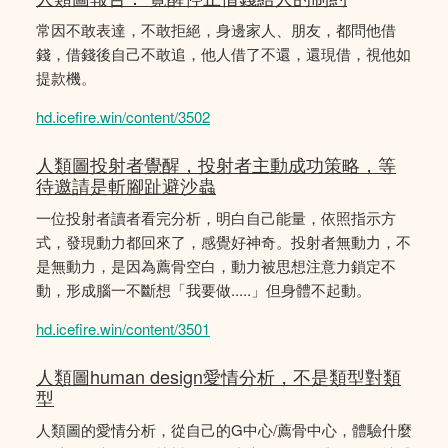
常因不敢表達，不敢拒絕，身邊家人、朋友，都問他借
錢，借錢後自己不敢追，他人借了不還，還現借，視他如
提款機。
hd.icefire.win/content/3502
人類圖投射者覺醒，投射者主動成功策略，等
待邀請是斬腳趾避沙蟲
一位投射者讀者看完分析，明白自己能量，依照指示方
式，發現動力都回來了，感覺好神奇。投射者無動力，不
是無動力，是因為薦骨空白，動力被思想注意力鎖定不
動，形成腦一不斷想「我要做.....」但身體不起動。
hd.icefire.win/content/3501
人類圖human design愛情分析，不是類型對類
型
人類圖的愛情分析，從自己的G中心/薦骨中心，體驗什麼