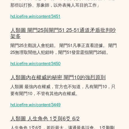
那些以打扮、形象師，以外表掩人耳目的工作」
hd.icefire.win/content/3451
人類圖 閘門25與閘門51 25-51通道矛盾批判吵
架多
閘門25主觀說人會犯錯。 閘門51凡事正直看證據。 閘門
25無理取鬧他人犯錯時，閘門51發雷霆指閘門25錯。
hd.icefire.win/content/3450
人類圖內在權威的秘密 閘門10的強烈原則
人類圖 最強內在權威，官方也不知道，凡有閘門10，只
要有閘門10，不管有其他內在權威。
hd.icefire.win/content/3449
人類圖 人生角色 1爻與6爻 6/2
人生角色 1爻6爻，差距最大，溝通最多誤會。 1爻剛剛