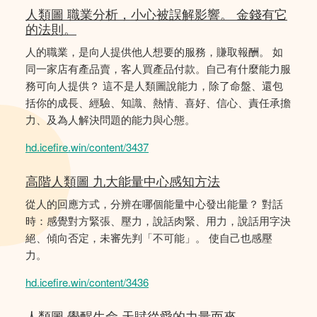
人類圖 職業分析，小心被誤解影響。 金錢有它
的法則。
人的職業，是向人提供他人想要的服務，賺取報酬。 如
同一家店有產品賣，客人買產品付款。自己有什麼能力服
務可向人提供？ 這不是人類圖說能力，除了命盤、還包
括你的成長、經驗、知識、熱情、喜好、信心、責任承擔
力、及為人解決問題的能力與心態。
hd.icefire.win/content/3437
高階人類圖 九大能量中心感知方法
從人的回應方式，分辨在哪個能量中心發出能量？ 對話
時：感覺對方緊張、壓力，說話肉緊、用力，說話用字決
絕、傾向否定，未審先判「不可能」。 使自己也感壓
力。
hd.icefire.win/content/3436
人類圖 覺醒生命 天賦從愛的力量而來