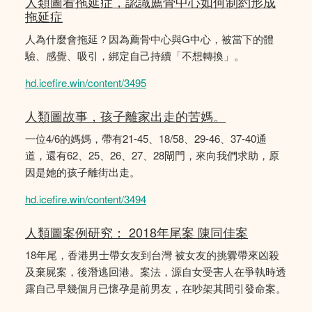
人類圖看拖延症，認識薦骨中心如何制約形成
拖延症
人為什麼會拖延？因為薦骨中心與G中心，被當下的體
驗、感覺、吸引，綁定自己持續「不想轉換」。
hd.icefire.win/content/3495
人類圖故事，孩子離家出走的苦媽。
一位4/6的媽媽，帶有21-45、18/58、29-46、37-40通
道，還有62、25、26、27、28閘門，來向我們求助，原
因是她的孩子離街出走。
hd.icefire.win/content/3494
人類圖案例研究： 2018年尾案 陳同佳案
18年尾，香港男士帶女友到台灣 被女友的挑釁帶來凶殺
及棄屍案，後潛逃回港。案法，源自女受害人在爭執時透
露自己早幾個月已懷孕是前男友，在吵架其間引發命案。