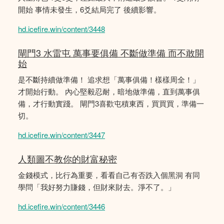
開始 事情未發生，6爻結局完了 後續影響。
hd.icefire.win/content/3448
閘門3 水雷屯 萬事要俱備 不斷做準備 而不敢開
始
是不斷持續做準備！ 追求想「萬事俱備！樣樣周全！」
才開始行動。 內心堅毅忍耐，暗地做準備，直到萬事俱
備，才行動實踐。 閘門3喜歡屯積東西，買買買，準備一
切。
hd.icefire.win/content/3447
人類圖不教你的財富秘密
金錢模式，比行為重要，看看自己有否跌入個黑洞 有同
學問「我好努力賺錢，但財來財去。淨不了。」
hd.icefire.win/content/3446