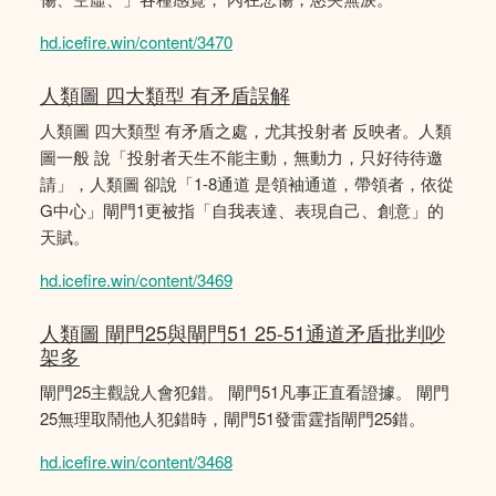
hd.icefire.win/content/3470
人類圖 四大類型 有矛盾誤解
人類圖 四大類型 有矛盾之處，尤其投射者 反映者。人類
圖一般 說「投射者天生不能主動，無動力，只好待待邀
請」，人類圖 卻說「1-8通道 是領袖通道，帶領者，依從
G中心」閘門1更被指「自我表達、表現自己、創意」的
天賦。
hd.icefire.win/content/3469
人類圖 閘門25與閘門51 25-51通道矛盾批判吵
架多
閘門25主觀說人會犯錯。 閘門51凡事正直看證據。 閘門
25無理取鬧他人犯錯時，閘門51發雷霆指閘門25錯。
hd.icefire.win/content/3468