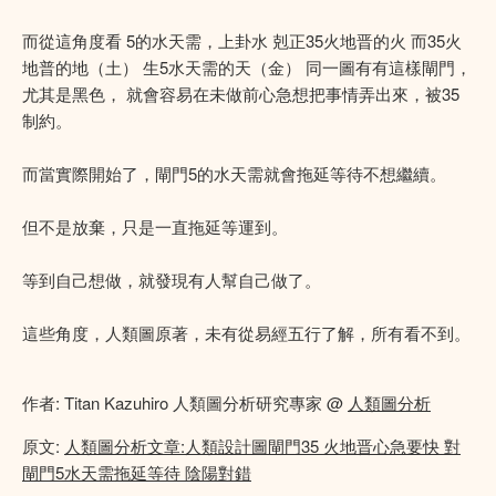
而從這角度看 5的水天需，上卦水 剋正35火地晋的火 而35火
地普的地（土） 生5水天需的天（金） 同一圖有有這樣閘門，
尤其是黑色， 就會容易在未做前心急想把事情弄出來，被35
制約。
而當實際開始了，閘門5的水天需就會拖延等待不想繼續。
但不是放棄，只是一直拖延等運到。
等到自己想做，就發現有人幫自己做了。
這些角度，人類圖原著，未有從易經五行了解，所有看不到。
作者: Titan Kazuhiro 人類圖分析研究專家 @
人類圖分析
原文:
人類圖分析文章:人類設計圖閘門35 火地晋心急要快 對
閘門5水天需拖延等待 陰陽對錯