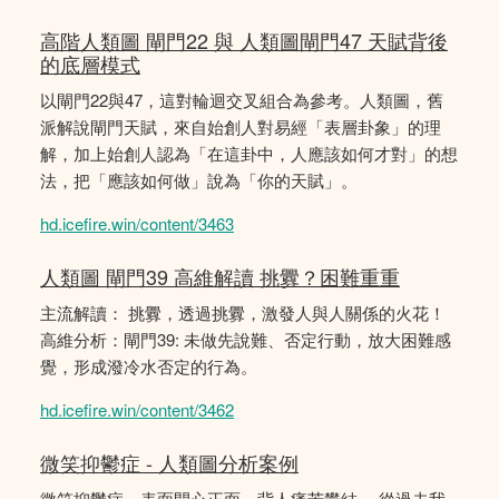
高階人類圖 閘門22 與 人類圖閘門47 天賦背後
的底層模式
以閘門22與47，這對輪迴交叉組合為參考。人類圖，舊
派解說閘門天賦，來自始創人對易經「表層卦象」的理
解，加上始創人認為「在這卦中，人應該如何才對」的想
法，把「應該如何做」說為「你的天賦」。
hd.icefire.win/content/3463
人類圖 閘門39 高維解讀 挑釁？困難重重
主流解讀： 挑釁，透過挑釁，激發人與人關係的火花！
高維分析：閘門39: 未做先說難、否定行動，放大困難感
覺，形成潑冷水否定的行為。
hd.icefire.win/content/3462
微笑抑鬱症 - 人類圖分析案例
微笑抑鬱症，表面開心正面，背人痛苦鬰結。 從過去我