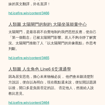
妹的英文翻譯，卦名直譯！
hd.icefire.win/content/3466
人類圖 太陽閘門的制約 大陽坐落能量中心
太陽閘門，是最容易不自覺地制約我們思想反應，使自己
「第一個觀念」已被太陽閘門影響。若人不夠冷靜了解實
況。太陽閘門推動了人「以太陽閘門的卦象觀點」作思考
判斷。
hd.icefire.win/content/3465
人類圖 人生角色 Line6 6爻溝通學
因為居安思危，擔心未來物極必反， 他們會未聽清楚對
方說話，便自以為明白，現在觀點還未說，便扯開話題講
以後，開口多是負面否定的話。 否定他人，然後給人說
教比意見。
hd.icefire.win/content/3464