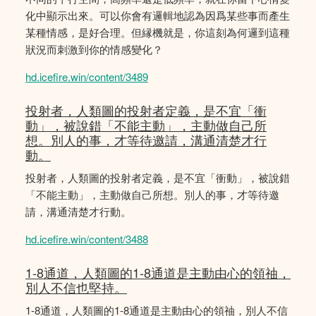
化中顯示出來。可以你會有邏輯地認為因爲某些事而產生
某種情感，是好合理。但縁機就是，你這刻為何邏到這種
狀況而刺激到你的情感變化？
hd.icefire.win/content/3489
投射者，人類圖的投射者定義，是不宜「衝
動」，被說錯「不能主動」，主動做自己所
想。別人的事，才等待邀請，溝通清楚才行
動。
投射者，人類圖的投射者定義，是不宜「衝動」，被說錯
「不能主動」，主動做自己所想。別人的事，才等待邀
請，溝通清楚才行動。
hd.icefire.win/content/3488
1-8通道，人類圖的1-8通道是主動由心的領䄂，
別人不信也堅持。
1-8通道，人類圖的1-8通道是主動由心的領䄂，別人不信