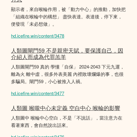
顯示者，來自喉輪作用，被「動力中心」的推動，加快把
「組織在喉輪中的構想」 盡快表達。表達後，停下來，
便發現「未必想做」。
hd.icefire.win/content/3478
人類圖閘門59 不是親密天賦，要保護自己，因
介紹人而成為代罪羔羊
人類圖閘門59 真的 學懂「自保」 2024-2043 下元九運，
離為火 離中虛，很多外表美麗 內裡敗壞爛爆的事，也很
多騙局。閘門59，小心被推入人禍。
hd.icefire.win/content/3477
人類圖 喉嚨中心未定義 空白中心 喉輪的影響
人類圖中 喉輪中心空白，不是「不說話」，當注意力在
看著東西，會自然說出話來。
hd.icefire.win/content/3476