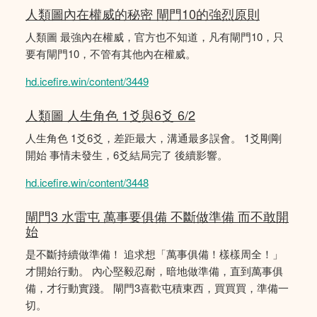
人類圖內在權威的秘密 閘門10的強烈原則
人類圖 最強內在權威，官方也不知道，凡有閘門10，只
要有閘門10，不管有其他內在權威。
hd.icefire.win/content/3449
人類圖 人生角色 1爻與6爻 6/2
人生角色 1爻6爻，差距最大，溝通最多誤會。 1爻剛剛
開始 事情未發生，6爻結局完了 後續影響。
hd.icefire.win/content/3448
閘門3 水雷屯 萬事要俱備 不斷做準備 而不敢開
始
是不斷持續做準備！ 追求想「萬事俱備！樣樣周全！」
才開始行動。 內心堅毅忍耐，暗地做準備，直到萬事俱
備，才行動實踐。 閘門3喜歡屯積東西，買買買，準備一
切。