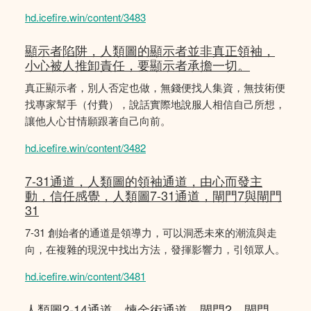
hd.icefire.win/content/3483
顯示者陷阱，人類圖的顯示者並非真正領袖，
小心被人推卸責任，要顯示者承擔一切。
真正顯示者，別人否定也做，無錢便找人集資，無技術便
找專家幫手（付費），說話實際地說服人相信自己所想，
讓他人心甘情願跟著自己向前。
hd.icefire.win/content/3482
7-31通道，人類圖的領袖通道，由心而發主
動，信任感覺，人類圖7-31通道，閘門7與閘門
31
7-31 創始者的通道是領導力，可以洞悉未來的潮流與走
向，在複雜的現況中找出方法，發揮影響力，引領眾人。
hd.icefire.win/content/3481
人類圖2-14通道，煉金術通道，閘門2，閘門