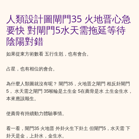
人類設計圖閘門35 火地晋心急
要快 對閘門5水天需拖延等待
陰陽對錯
如果從東方術數看 五行生剋，也有會合。
占星，也有相位的會合。
為什麼人類圖就沒有呢？ 閘門35，火地晋之閘門 相反卦閘門
5， 水天需之閘門 35喉輪是土生金 5在薦骨是水 土生金生水，
本來應該顺生。
使薦骨有持續動力體驗事情。
看一看，閘門35 火地晋 外卦火生下卦土 但閘門5，水天需 下
卦天是金，上卦水，金生水。