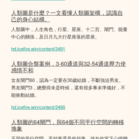
人類圖是什麼？一文看懂人類圖架構，認識自
己的身心結構。
人類圖中，人生角色，行星、星座、十二宫、閘門、能量
中心的關係，及日月九大行星座落的星座。
hd.icefire.win/content/3491
人類圖合盤案例，3-60通道與32-54通道壓力使
感情不和
女友閘門60，認為一定要在30歲結婚，不斷強迫男友。
男友閘門3，總覺得未是時候，還有很多事未準備好，不
能衝動結婚。
hd.icefire.win/content/3490
人類圖的64閘門，與64個不同平行空間的轉移
換象
不同的平行空間，高頻率還是低頻率，就在你當下心情變