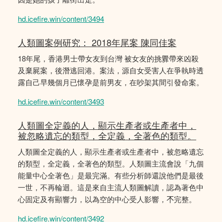
hd.icefire.win/content/3494
人類圖案例研究： 2018年尾案 陳同佳案
18年尾，香港男士帶女友到台灣 被女友的挑釁帶來凶殺
及棄屍案，後潛逃回港。案法，源自女受害人在爭執時透
露自己早幾個月已懷孕是前男友，在吵架其間引發命案。
hd.icefire.win/content/3493
人類圖全定義的人，顯示生產者或生產者中，
被忽略遺忘的類型，全定義，全著色的類型。
人類圖全定義的人，顯示生產者或生產者中，被忽略遺忘
的類型，全定義，全著色的類型。人類圖主流會說「九個
能量中心全著色」是最完滿。有些分析師還說他們是最後
一世，不再輪迴。這是來自主流人類圖解讀，認為著色中
心固定及有顯響力，以為空的中心受人影響，𣎴完整。
hd.icefire.win/content/3492