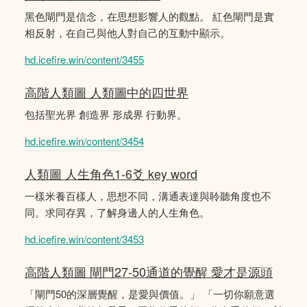
黑色閘門是信念，在思想影響人的觀點。 紅色閘門是實
相反射，在自己與他人對自己的互動中顯示。
hd.icefire.win/content/3455
高階人類圖 人類圖中的四世界
包括聖光界 創造界 形成界 行動界。
hd.icefire.win/content/3454
人類圖 人生角色1-6爻 key word
一樣米養百樣人，思想不同，溝通表達與聆聽角度也不
同。求同存異，了解身邊人的人生角色。
hd.icefire.win/content/3453
高階人類圖 閘門27-50通道的覺醒 愛才是源頭
「閘門50的深層覺醒，是愛與價值。」 「一切你願意選