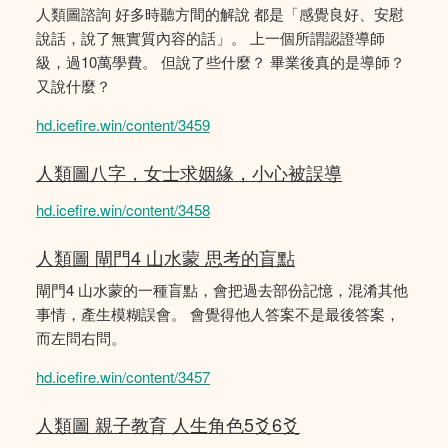
人類圖諮詢 好多時聽方間的解說 都是「感覺良好、安慰
說話，說了無實質內容的話」。 上一個所謂認證導師
級，過10萬學費。 但說了些什麼？ 畢業後真的是導師？
又說什麼？
hd.icefire.win/content/3459
人類圖八字，女士求姻緣，小心被誤導
hd.icefire.win/content/3458
人類圖 閘門4 山水蒙 思考的盲點
閘門4 山水蒙的一種盲點，會把過去部份記憶，混淆其他
事情，產生模糊誤會。 會覺得他人答案不是最後答案，
而左問右問。
hd.icefire.win/content/3457
人類圖 親子教育 人生角色5爻6爻