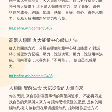
同一家店有產品賣，客人買產品付款。自己有什麼能力服
務可向人提供？ 這不是人類圖說能力，除了命盤、還包
括你的成長、經驗、知識、熱情、喜好、信心、責任承擔
力、及為人解決問題的能力與心態。
hd.icefire.win/content/3437
高階人類圖 九大能量中心感知方法
從人的回應方式，分辨在哪個能量中心發出能量？ 對話
時：感覺對方緊張、壓力，說話肉緊、用力，說話用字決
絕、傾向否定，未審先判「不可能」。 使自己也感壓
力。
hd.icefire.win/content/3436
人類圖 覺醒生命 天賦從愛的力量而來
你的天賦, 來自你對喜愛事情的渴望與追求。 不必再四處
找自己的天賦與未來方向 讓你恐懼質疑的思想, 是你的頭
腦制約模式 無數潛在環境能量制約, 控制著你思想方式