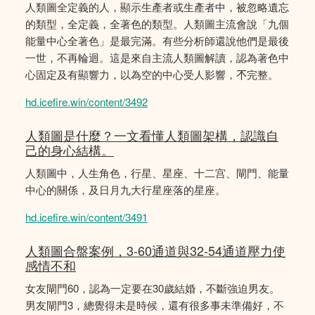
人類圖全定義的人，顯示生產者或生產者中，被忽略遺忘
的類型，全定義，全著色的類型。人類圖主流會說「九個
能量中心全著色」是最完滿。有些分析師還說他們是最後
一世，不再輪迴。這是來自主流人類圖解讀，認為著色中
心固定及有顯響力，以為空的中心受人影響，𣎴完整。
hd.icefire.win/content/3492
人類圖是什麼？一文看懂人類圖架構，認識自
己的身心結構。
人類圖中，人生角色，行星、星座、十二宫、閘門、能量
中心的關係，及日月九大行星座落的星座。
hd.icefire.win/content/3491
人類圖合盤案例，3-60通道與32-54通道壓力使
感情不和
女友閘門60，認為一定要在30歲結婚，不斷強迫男友。
男友閘門3，總覺得未是時候，還有很多事未準備好，不