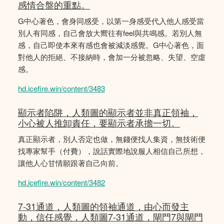
感情合盤的重點。
G中心著色，會身同感受，以第一身感受代入他人感受當
別人有同感，自己會放大嚮往有feel與共鳴感。若別人無
感，自己即使本來有感也會被減淡感覺。G中心著色，面
對他人的拒絕、不接納時，會加一分被忽略、失望、空虛
感。
hd.icefire.win/content/3483
顯示者陷阱，人類圖的顯示者並非真正領袖，
小心被人推卸責任，要顯示者承擔一切。
真正顯示者，別人否定也做，無錢便找人集資，無技術便
找專家幫手（付費），說話實際地說服人相信自己所想，
讓他人心甘情願跟著自己向前。
hd.icefire.win/content/3482
7-31通道，人類圖的領袖通道，由心而發主
動，信任感覺，人類圖7-31通道，閘門7與閘門