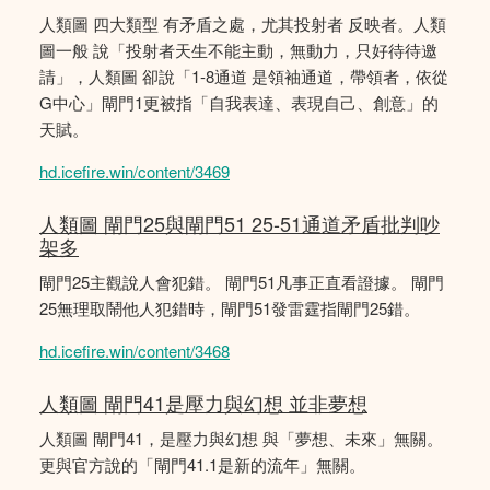
人類圖 四大類型 有矛盾之處，尤其投射者 反映者。人類
圖一般 說「投射者天生不能主動，無動力，只好待待邀
請」，人類圖 卻說「1-8通道 是領袖通道，帶領者，依從
G中心」閘門1更被指「自我表達、表現自己、創意」的
天賦。
hd.icefire.win/content/3469
人類圖 閘門25與閘門51 25-51通道矛盾批判吵
架多
閘門25主觀說人會犯錯。 閘門51凡事正直看證據。 閘門
25無理取鬧他人犯錯時，閘門51發雷霆指閘門25錯。
hd.icefire.win/content/3468
人類圖 閘門41是壓力與幻想 並非夢想
人類圖 閘門41，是壓力與幻想 與「夢想、未來」無關。
更與官方說的「閘門41.1是新的流年」無關。