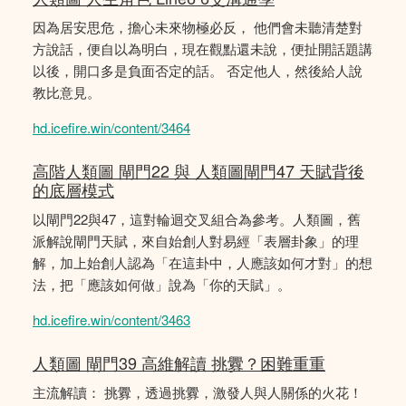
因為居安思危，擔心未來物極必反， 他們會未聽清楚對
方說話，便自以為明白，現在觀點還未說，便扯開話題講
以後，開口多是負面否定的話。 否定他人，然後給人說
教比意見。
hd.icefire.win/content/3464
高階人類圖 閘門22 與 人類圖閘門47 天賦背後
的底層模式
以閘門22與47，這對輪迴交叉組合為參考。人類圖，舊
派解說閘門天賦，來自始創人對易經「表層卦象」的理
解，加上始創人認為「在這卦中，人應該如何才對」的想
法，把「應該如何做」說為「你的天賦」。
hd.icefire.win/content/3463
人類圖 閘門39 高維解讀 挑釁？困難重重
主流解讀： 挑釁，透過挑釁，激發人與人關係的火花！