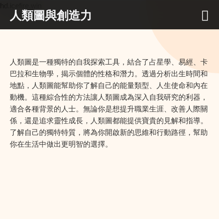
hd.icefire.win
人類圖與創造力
人類圖是一種獨特的自我探索工具，結合了占星學、易經、卡
巴拉和生物學，揭示個體的性格和潛力。透過分析出生時間和
地點，人類圖能幫助你了解自己的能量類型、人生使命和內在
動機。這種綜合性的方法讓人類圖成為深入自我研究的利器，
適合各種背景的人士。無論你是想提升職業生涯、改善人際關
係，還是追求靈性成長，人類圖都能提供寶貴的見解和指導。
了解自己的獨特特質，將為你開啟新的思維和行動路徑，幫助
你在生活中做出更明智的選擇。