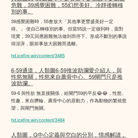
危難，39感覺困難，55幻想美好。冷靜後轉移
別的事。
39感覺困難時，55會放大「其他事更豐盛美好一定
得。」 使自己轉移別的事。但當55說一定做到時，面對
現實，39又回應困難無法做到而停下。形成不斷別的事說
得澎湃，眼前事放大困難而逃離。
hd.icefire.win/content/3485
6-59通道，人類圖6-59推波助瀾愛介紹人，與
性慾無關，性慾來自薦骨中心。59閘門只是推
波助瀾。
59-6 與性欲 無直接關係，給閘門59的平反😂😂，性慾、
性趣，來自臍輪、薦骨中心的原動力，作為動物的繁殖慾
望，與閘門無關。
hd.icefire.win/content/3484
人類圖，G中心定義與空白的分別，情感解讀，