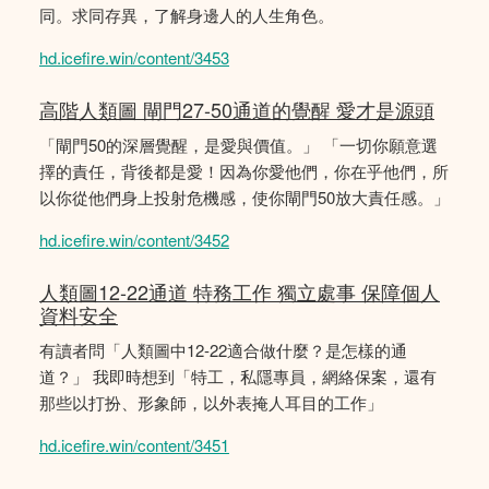
同。求同存異，了解身邊人的人生角色。
hd.icefire.win/content/3453
高階人類圖 閘門27-50通道的覺醒 愛才是源頭
「閘門50的深層覺醒，是愛與價值。」 「一切你願意選
擇的責任，背後都是愛！因為你愛他們，你在乎他們，所
以你從他們身上投射危機感，使你閘門50放大責任感。」
hd.icefire.win/content/3452
人類圖12-22通道 特務工作 獨立處事 保障個人
資料安全
有讀者問「人類圖中12-22適合做什麼？是怎樣的通
道？」 我即時想到「特工，私隱專員，網絡保案，還有
那些以打扮、形象師，以外表掩人耳目的工作」
hd.icefire.win/content/3451