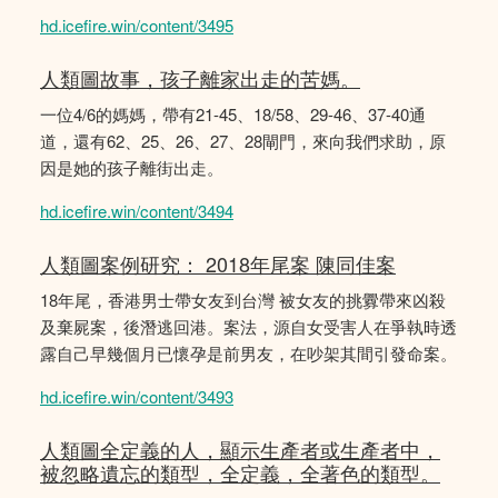
hd.icefire.win/content/3495
人類圖故事，孩子離家出走的苦媽。
一位4/6的媽媽，帶有21-45、18/58、29-46、37-40通
道，還有62、25、26、27、28閘門，來向我們求助，原
因是她的孩子離街出走。
hd.icefire.win/content/3494
人類圖案例研究： 2018年尾案 陳同佳案
18年尾，香港男士帶女友到台灣 被女友的挑釁帶來凶殺
及棄屍案，後潛逃回港。案法，源自女受害人在爭執時透
露自己早幾個月已懷孕是前男友，在吵架其間引發命案。
hd.icefire.win/content/3493
人類圖全定義的人，顯示生產者或生產者中，
被忽略遺忘的類型，全定義，全著色的類型。