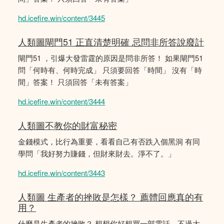
hd.icefire.win/content/3445
人類圖閘門51 正直清楚明確 忌問非所答說廢計
閘門51 ，引爆大發雷霆的原因是問非所答！ 如果閘門51
問「何時有、何時完成」 只須要回答「時間」 沒有「時
間」答案！ 只須回答「未有答案」
hd.icefire.win/content/3444
人類圖不教你的財富秘密
金錢模式，比行為重要，看看自己有否跌入個黑洞 有同
學問「我好努力賺錢，但財來財去。淨不了。」
hd.icefire.win/content/3443
人類圖 生產者的挫敗是怎樣？ 薦體回應真的有
用？
什麼是生產者的挫敗？ 想想你好想買一部電話，不過大