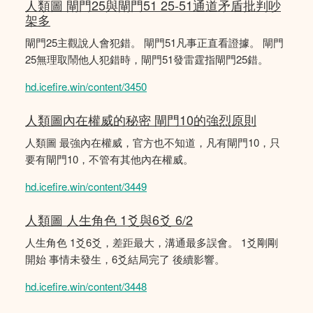
人類圖 閘門25與閘門51 25-51通道矛盾批判吵
架多
閘門25主觀說人會犯錯。 閘門51凡事正直看證據。 閘門
25無理取鬧他人犯錯時，閘門51發雷霆指閘門25錯。
hd.icefire.win/content/3450
人類圖內在權威的秘密 閘門10的強烈原則
人類圖 最強內在權威，官方也不知道，凡有閘門10，只
要有閘門10，不管有其他內在權威。
hd.icefire.win/content/3449
人類圖 人生角色 1爻與6爻 6/2
人生角色 1爻6爻，差距最大，溝通最多誤會。 1爻剛剛
開始 事情未發生，6爻結局完了 後續影響。
hd.icefire.win/content/3448