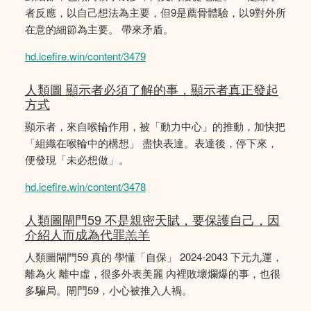
者反應，以自己想法為主要，但9是薦骨體驗，以9對外所
在意的細節為主要。 帶來矛盾。
hd.icefire.win/content/3479
人類圖 顯示者必須了解的事，顯示者真正發起
方式
顯示者，來自喉輪作用，被「動力中心」的推動，加快把
「組織在喉輪中的構想」 盡快表達。表達後，停下來，
便發現「未必想做」。
hd.icefire.win/content/3478
人類圖閘門59 不是親密天賦，要保護自己，因
介紹人而成為代罪羔羊
人類圖閘門59 真的 學懂「自保」 2024-2043 下元九運，
離為火 離中虛，很多外表美麗 內裡敗壞爛爆的事，也很
多騙局。閘門59，小心被推入人禍。