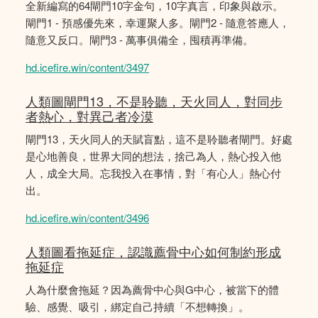
全新編寫的64閘門10字金句，10字真言，印象與啟示。
閘門1 - 預感優先來，幸運聚人多。閘門2 - 隨意答應人，
隨意又反口。閘門3 - 萬事俱備全，囤積再準備。
hd.icefire.win/content/3497
人類圖閘門13，不是聆聽，天火同人，對同步
者熱心，對異己者冷漠
閘門13，天火同人的天賦盲點，這不是聆聽者閘門。好處
是心地善良，世界大同的想法，捨己為人，熱心投入他
人，成全大局。忘我投入在事情，對「有心人」熱心付
出。
hd.icefire.win/content/3496
人類圖看拖延症，認識薦骨中心如何制約形成
拖延症
人為什麼會拖延？因為薦骨中心與G中心，被當下的體
驗、感覺、吸引，綁定自己持續「不想轉換」。