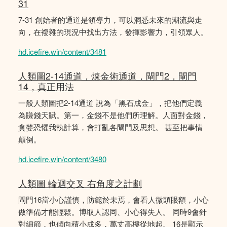
31
7-31 創始者的通道是領導力，可以洞悉未來的潮流與走
向，在複雜的現況中找出方法，發揮影響力，引領眾人。
hd.icefire.win/content/3481
人類圖2-14通道，煉金術通道，閘門2，閘門
14，真正用法
一般人類圖把2-14通道 說為「黑石成金」，把他們定義
為賺錢天賦。第一，金錢不是他們所理解。人面對金錢，
貪婪恐懼我執計算，會打亂各閘門及思想。 甚至把事情
顛倒。
hd.icefire.win/content/3480
人類圖 輪迴交叉 右角度之計劃
閘門16當小心謹慎，防範於未焉，會看人微頭眼額，小心
做準備才能輕鬆。博取人認同、小心得失人。 同時9會針
對細節，也傾向積小成多，萬丈高樓從地起。 16是顯示