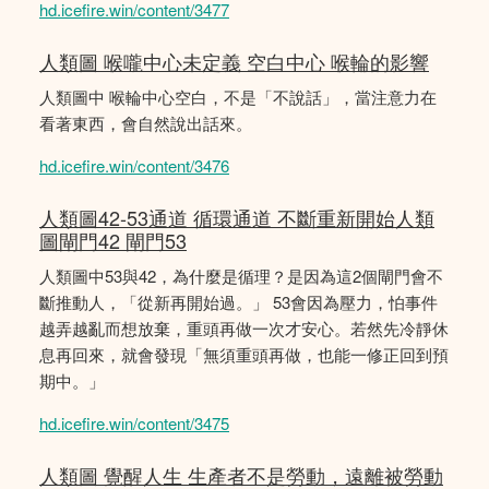
hd.icefire.win/content/3477
人類圖 喉嚨中心未定義 空白中心 喉輪的影響
人類圖中 喉輪中心空白，不是「不說話」，當注意力在
看著東西，會自然說出話來。
hd.icefire.win/content/3476
人類圖42-53通道 循環通道 不斷重新開始人類
圖閘門42 閘門53
人類圖中53與42，為什麼是循理？是因為這2個閘門會不
斷推動人，「從新再開始過。」 53會因為壓力，怕事件
越弄越亂而想放棄，重頭再做一次才安心。若然先冷靜休
息再回來，就會發現「無須重頭再做，也能一修正回到預
期中。」
hd.icefire.win/content/3475
人類圖 覺醒人生 生產者不是勞動，遠離被勞動