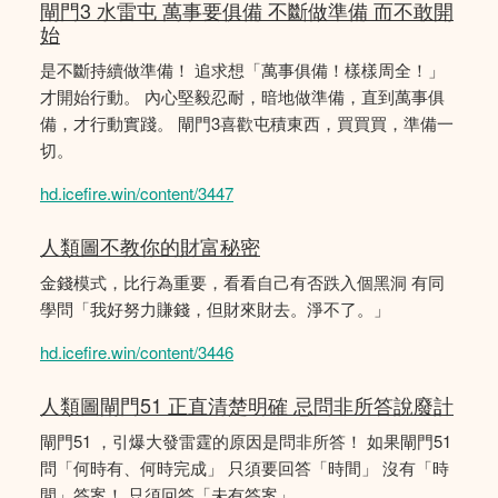
閘門3 水雷屯 萬事要俱備 不斷做準備 而不敢開
始
是不斷持續做準備！ 追求想「萬事俱備！樣樣周全！」
才開始行動。 內心堅毅忍耐，暗地做準備，直到萬事俱
備，才行動實踐。 閘門3喜歡屯積東西，買買買，準備一
切。
hd.icefire.win/content/3447
人類圖不教你的財富秘密
金錢模式，比行為重要，看看自己有否跌入個黑洞 有同
學問「我好努力賺錢，但財來財去。淨不了。」
hd.icefire.win/content/3446
人類圖閘門51 正直清楚明確 忌問非所答說廢計
閘門51 ，引爆大發雷霆的原因是問非所答！ 如果閘門51
問「何時有、何時完成」 只須要回答「時間」 沒有「時
間」答案！ 只須回答「未有答案」