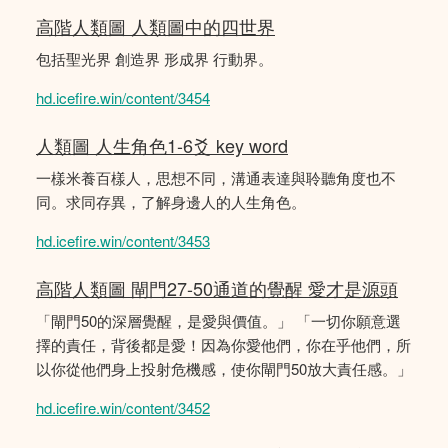
高階人類圖 人類圖中的四世界
包括聖光界 創造界 形成界 行動界。
hd.icefire.win/content/3454
人類圖 人生角色1-6爻 key word
一樣米養百樣人，思想不同，溝通表達與聆聽角度也不
同。求同存異，了解身邊人的人生角色。
hd.icefire.win/content/3453
高階人類圖 閘門27-50通道的覺醒 愛才是源頭
「閘門50的深層覺醒，是愛與價值。」 「一切你願意選
擇的責任，背後都是愛！因為你愛他們，你在乎他們，所
以你從他們身上投射危機感，使你閘門50放大責任感。」
hd.icefire.win/content/3452