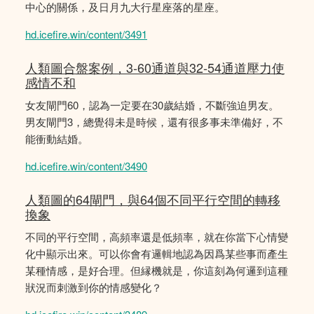
中心的關係，及日月九大行星座落的星座。
hd.icefire.win/content/3491
人類圖合盤案例，3-60通道與32-54通道壓力使
感情不和
女友閘門60，認為一定要在30歲結婚，不斷強迫男友。
男友閘門3，總覺得未是時候，還有很多事未準備好，不
能衝動結婚。
hd.icefire.win/content/3490
人類圖的64閘門，與64個不同平行空間的轉移
換象
不同的平行空間，高頻率還是低頻率，就在你當下心情變
化中顯示出來。可以你會有邏輯地認為因爲某些事而產生
某種情感，是好合理。但縁機就是，你這刻為何邏到這種
狀況而刺激到你的情感變化？