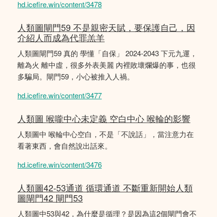
hd.icefire.win/content/3478
人類圖閘門59 不是親密天賦，要保護自己，因
介紹人而成為代罪羔羊
人類圖閘門59 真的 學懂「自保」 2024-2043 下元九運，
離為火 離中虛，很多外表美麗 內裡敗壞爛爆的事，也很
多騙局。閘門59，小心被推入人禍。
hd.icefire.win/content/3477
人類圖 喉嚨中心未定義 空白中心 喉輪的影響
人類圖中 喉輪中心空白，不是「不說話」，當注意力在
看著東西，會自然說出話來。
hd.icefire.win/content/3476
人類圖42-53通道 循環通道 不斷重新開始人類
圖閘門42 閘門53
人類圖中53與42，為什麼是循理？是因為這2個閘門會不