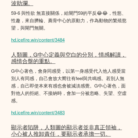
波助瀾。
59-6 與性欲 無直接關係，給閘門59的平反😂😂，性慾、
性趣，來自臍輪、薦骨中心的原動力，作為動物的繁殖慾
望，與閘門無關。
hd.icefire.win/content/3484
人類圖，G中心定義與空白的分別，情感解讀，
感情合盤的重點。
G中心著色，會身同感受，以第一身感受代入他人感受當
別人有同感，自己會放大嚮往有feel與共鳴感。若別人無
感，自己即使本來有感也會被減淡感覺。G中心著色，面
對他人的拒絕、不接納時，會加一分被忽略、失望、空虛
感。
hd.icefire.win/content/3483
顯示者陷阱，人類圖的顯示者並非真正領袖，
小心被人推卸責任，要顯示者承擔一切。