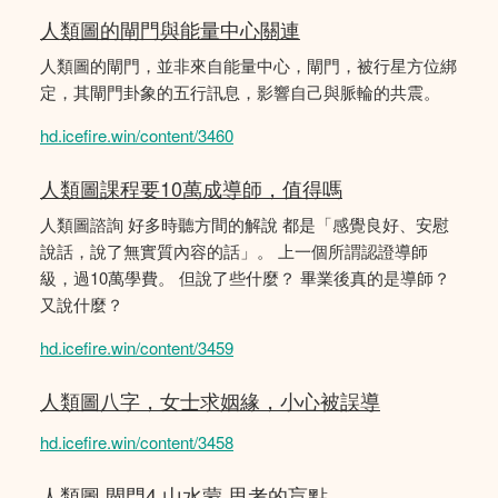
人類圖的閘門與能量中心關連
人類圖的閘門，並非來自能量中心，閘門，被行星方位綁
定，其閘門卦象的五行訊息，影響自己與脈輪的共震。
hd.icefire.win/content/3460
人類圖課程要10萬成導師，值得嗎
人類圖諮詢 好多時聽方間的解說 都是「感覺良好、安慰
說話，說了無實質內容的話」。 上一個所謂認證導師
級，過10萬學費。 但說了些什麼？ 畢業後真的是導師？
又說什麼？
hd.icefire.win/content/3459
人類圖八字，女士求姻緣，小心被誤導
hd.icefire.win/content/3458
人類圖 閘門4 山水蒙 思考的盲點