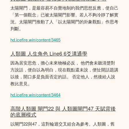
太陽閘門，是最容易不自覺地制約我們思想反應，使自己
「第一個觀念」已被太陽閘門影響。若人不夠冷靜了解實
況。太陽閘門推動了人「以太陽閘門的卦象觀點」作思考
判斷。
hd.icefire.win/content/3465
人類圖 人生角色 Line6 6爻溝通學
因為居安思危，擔心未來物極必反， 他們會未聽清楚對
方說話，便自以為明白，現在觀點還未說，便扯開話題講
以後，開口多是負面否定的話。 否定他人，然後給人說
教比意見。
hd.icefire.win/content/3464
高階人類圖 閘門22 與 人類圖閘門47 天賦背後
的底層模式
以閘門22與47，這對輪迴交叉組合為參考。人類圖，舊