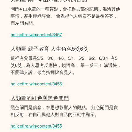
閘門4 山水蒙的一種盲點，會把過去部份記憶，混淆其他
事情，產生模糊誤會。 會覺得他人答案不是最後答案，
而左問右問。
hd.icefire.win/content/3457
人類圖 親子教育 人生角色5爻6爻
這裡有父母是3/5、3/6、4/6、5/1、5/2、6/2、6/3？ 有5
爻6爻，為人思考反應快，領悟高！ 舉一反三！ 溝通快，
不愛聽人說，傾向指揮比音見人。
hd.icefire.win/content/3456
人類圖的紅色與黑色閘門
黑色閘門是信念，在思想影響人的觀點。 紅色閘門是實
相反射，在自己與他人對自己的互動中顯示。
hd.icefire.win/content/3455