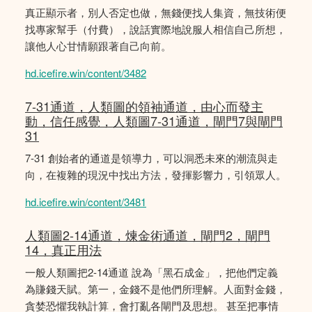
真正顯示者，別人否定也做，無錢便找人集資，無技術便
找專家幫手（付費），說話實際地說服人相信自己所想，
讓他人心甘情願跟著自己向前。
hd.icefire.win/content/3482
7-31通道，人類圖的領袖通道，由心而發主
動，信任感覺，人類圖7-31通道，閘門7與閘門
31
7-31 創始者的通道是領導力，可以洞悉未來的潮流與走
向，在複雜的現況中找出方法，發揮影響力，引領眾人。
hd.icefire.win/content/3481
人類圖2-14通道，煉金術通道，閘門2，閘門
14，真正用法
一般人類圖把2-14通道 說為「黑石成金」，把他們定義
為賺錢天賦。第一，金錢不是他們所理解。人面對金錢，
貪婪恐懼我執計算，會打亂各閘門及思想。 甚至把事情