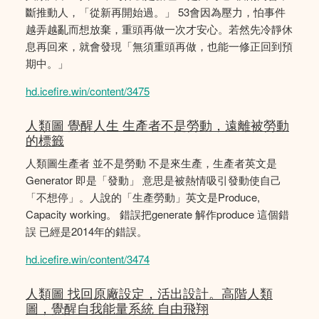
斷推動人，「從新再開始過。」 53會因為壓力，怕事件
越弄越亂而想放棄，重頭再做一次才安心。若然先冷靜休
息再回來，就會發現「無須重頭再做，也能一修正回到預
期中。」
hd.icefire.win/content/3475
人類圖 覺醒人生 生產者不是勞動，遠離被勞動
的標籤
人類圖生產者 並不是勞動 不是來生產，生產者英文是
Generator 即是「發動」 意思是被熱情吸引發動使自己
「不想停」。人說的「生產勞動」英文是Produce,
Capacity working。 錯誤把generate 解作produce 這個錯
誤 已經是2014年的錯誤。
hd.icefire.win/content/3474
人類圖 找回原廠設定，活出設計。高階人類
圖，覺醒自我能量系統 自由飛翔