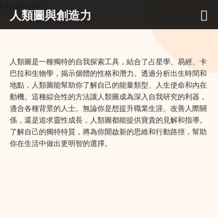
hd.icefire.win
人類圖與創造力
人類圖是一種獨特的自我探索工具，結合了占星學、易經、卡
巴拉和生物學，揭示個體的性格和潛力。透過分析出生時間和
地點，人類圖能幫助你了解自己的能量類型、人生使命和內在
動機。這種綜合性的方法讓人類圖成為深入自我研究的利器，
適合各種背景的人士。無論你是想提升職業生涯、改善人際關
係，還是追求靈性成長，人類圖都能提供寶貴的見解和指導。
了解自己的獨特特質，將為你開啟新的思維和行動路徑，幫助
你在生活中做出更明智的選擇。