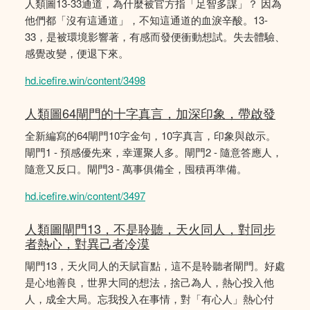
人類圖13-33通道，為什麼被官方指「足智多謀」？ 因為
他們都「沒有這通道」，不知這通道的血淚辛酸。13-
33，是被環境影響著，有感而發便衝動想試。失去體驗、
感覺改變，便退下來。
hd.icefire.win/content/3498
人類圖64閘門的十字真言，加深印象，帶啟發
全新編寫的64閘門10字金句，10字真言，印象與啟示。
閘門1 - 預感優先來，幸運聚人多。閘門2 - 隨意答應人，
隨意又反口。閘門3 - 萬事俱備全，囤積再準備。
hd.icefire.win/content/3497
人類圖閘門13，不是聆聽，天火同人，對同步
者熱心，對異己者冷漠
閘門13，天火同人的天賦盲點，這不是聆聽者閘門。好處
是心地善良，世界大同的想法，捨己為人，熱心投入他
人，成全大局。忘我投入在事情，對「有心人」熱心付