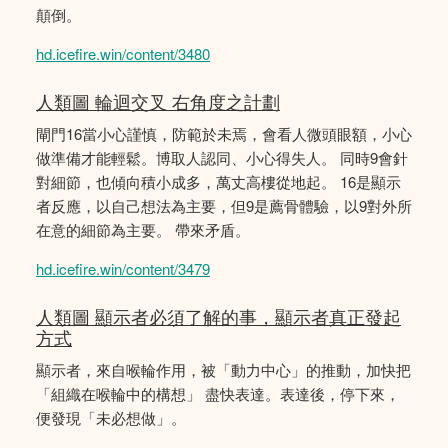
顛倒。
hd.icefire.win/content/3480
人類圖 輪迴交叉 右角度之計劃
閘門16當小心謹慎，防範於未焉，會看人微頭眼額，小心
做準備才能輕鬆。博取人認同、小心得失人。 同時9會針
對細節，也傾向積小成多，萬丈高樓從地起。 16是顯示
者反應，以自己想法為主要，但9是薦骨體驗，以9對外所
在意的細節為主要。 帶來矛盾。
hd.icefire.win/content/3479
人類圖 顯示者必須了解的事，顯示者真正發起
方式
顯示者，來自喉輪作用，被「動力中心」的推動，加快把
「組織在喉輪中的構想」 盡快表達。表達後，停下來，
便發現「未必想做」。