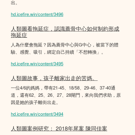
出。
hd.icefire.win/content/3496
人類圖看拖延症，認識薦骨中心如何制約形成
拖延症
人為什麼會拖延？因為薦骨中心與G中心，被當下的體
驗、感覺、吸引，綁定自己持續「不想轉換」。
hd.icefire.win/content/3495
人類圖故事，孩子離家出走的苦媽。
一位4/6的媽媽，帶有21-45、18/58、29-46、37-40通
道，還有62、25、26、27、28閘門，來向我們求助，原
因是她的孩子離街出走。
hd.icefire.win/content/3494
人類圖案例研究： 2018年尾案 陳同佳案