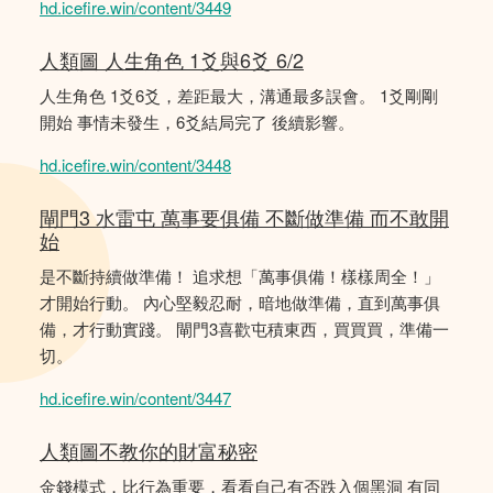
hd.icefire.win/content/3449
人類圖 人生角色 1爻與6爻 6/2
人生角色 1爻6爻，差距最大，溝通最多誤會。 1爻剛剛
開始 事情未發生，6爻結局完了 後續影響。
hd.icefire.win/content/3448
閘門3 水雷屯 萬事要俱備 不斷做準備 而不敢開
始
是不斷持續做準備！ 追求想「萬事俱備！樣樣周全！」
才開始行動。 內心堅毅忍耐，暗地做準備，直到萬事俱
備，才行動實踐。 閘門3喜歡屯積東西，買買買，準備一
切。
hd.icefire.win/content/3447
人類圖不教你的財富秘密
金錢模式，比行為重要，看看自己有否跌入個黑洞 有同