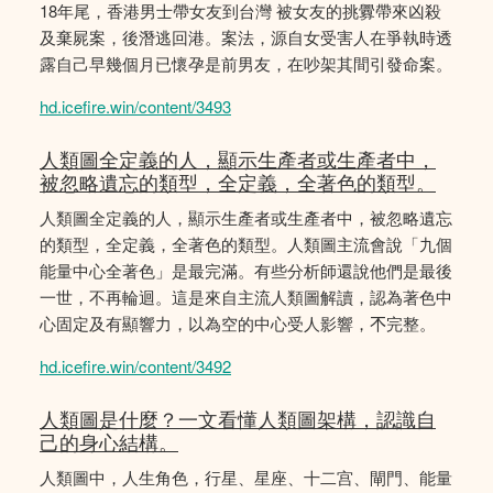
18年尾，香港男士帶女友到台灣 被女友的挑釁帶來凶殺
及棄屍案，後潛逃回港。案法，源自女受害人在爭執時透
露自己早幾個月已懷孕是前男友，在吵架其間引發命案。
hd.icefire.win/content/3493
人類圖全定義的人，顯示生產者或生產者中，
被忽略遺忘的類型，全定義，全著色的類型。
人類圖全定義的人，顯示生產者或生產者中，被忽略遺忘
的類型，全定義，全著色的類型。人類圖主流會說「九個
能量中心全著色」是最完滿。有些分析師還說他們是最後
一世，不再輪迴。這是來自主流人類圖解讀，認為著色中
心固定及有顯響力，以為空的中心受人影響，𣎴完整。
hd.icefire.win/content/3492
人類圖是什麼？一文看懂人類圖架構，認識自
己的身心結構。
人類圖中，人生角色，行星、星座、十二宫、閘門、能量