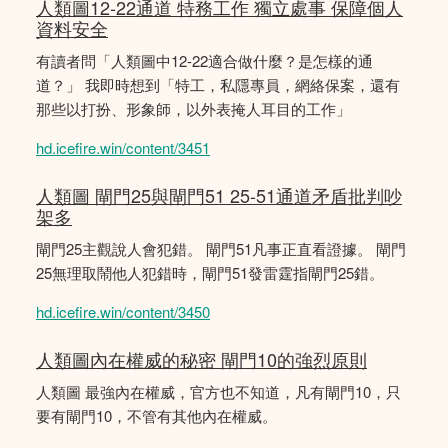
人類圖12-22通道 特務工作 獨立處事 保障個人
資料安全
有讀者問「人類圖中12-22適合做什麼？是怎樣的通
道？」 我即時想到「特工，私隱專員，網絡保案，還有
那些以打扮、形象師，以外表掩人耳目的工作」
hd.icefire.win/content/3451
人類圖 閘門25與閘門51 25-51通道矛盾批判吵
架多
閘門25主觀說人會犯錯。 閘門51凡事正直看證據。 閘門
25無理取鬧他人犯錯時，閘門51發雷霆指閘門25錯。
hd.icefire.win/content/3450
人類圖內在權威的秘密 閘門10的強烈原則
人類圖 最強內在權威，官方也不知道，凡有閘門10，只
要有閘門10，不管有其他內在權威。