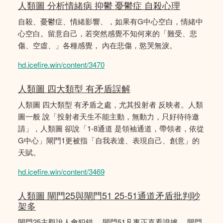
人類圖 分析情緒病 抑鬱 憂鬱症 自殺心理
自殺、憂鬱症、情緒影響、，如果有G中心空白，情緒中
心空白。留意自己，若突然感覺不知何來的「難受、悲
傷、空虛、」各種感覺， 內在悲傷，慾哭無淚。
hd.icefire.win/content/3470
人類圖 四大類型 有矛盾誤解
人類圖 四大類型 有矛盾之處，尤其投射者 反映者。人類
圖一般 說「投射者天生不能主動，無動力，只好待待邀
請」，人類圖 卻說「1-8通道 是領袖通道，帶領者，依從
G中心」閘門1更被指「自我表達、表現自己、創意」的
天賦。
hd.icefire.win/content/3469
人類圖 閘門25與閘門51 25-51通道矛盾批判吵
架多
閘門25主觀說人會犯錯。 閘門51凡事正直看證據。 閘門