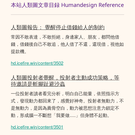
本站人類圖文章目録 Humandesign Reference
人類圖報告： 覺醒停止借錢給人的制約
常因不敢表達，不敢拒絕，身邊家人、朋友，都問他借
錢，借錢後自己不敢追，他人借了不還，還現借，視他如
提款機。
hd.icefire.win/content/3502
人類圖投射者覺醒，投射者主動成功策略，等
待邀請是斬腳趾避沙蟲
一位投射者讀者看完分析，明白自己能量，依照指示方
式，發現動力都回來了，感覺好神奇。投射者無動力，不
是無動力，是因為薦骨空白，動力被思想注意力鎖定不
動，形成腦一不斷想「我要做.....」但身體不起動。
hd.icefire.win/content/3501