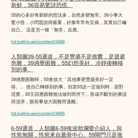
新鮮，36容易驚訝恐慌。
35的心多好奇新鮮的想法多，自然多變無常。36小事大
驚小怪，小問題說得嚴重，好像常常有災禍，其實自己嚇
自己。 這是另一種「無常」反應。
hd.icefire.win/content/3486
人類圖39-55通道，不是豐盛不是挑釁，是迴避
危難，39感覺困難，55幻想美好。冷靜後轉移
別的事。
39感覺困難時，55會放大「其他事更豐盛美好一定
得。」 使自己轉移別的事。但當55說一定做到時，面對
現實，39又回應困難無法做到而停下。形成不斷別的事說
得澎湃，眼前事放大困難而逃離。
hd.icefire.win/content/3485
6-59通道，人類圖6-59推波助瀾愛介紹人，與
性慾無關，性慾來自薦骨中心。59閘門只是推