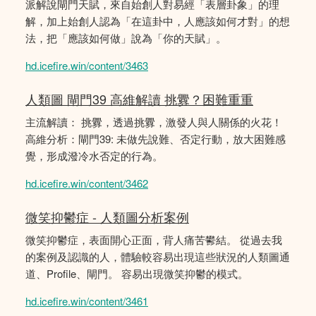
派解說閘門天賦，來自始創人對易經「表層卦象」的理
解，加上始創人認為「在這卦中，人應該如何才對」的想
法，把「應該如何做」說為「你的天賦」。
hd.icefire.win/content/3463
人類圖 閘門39 高維解讀 挑釁？困難重重
主流解讀： 挑釁，透過挑釁，激發人與人關係的火花！
高維分析：閘門39: 未做先說難、否定行動，放大困難感
覺，形成潑冷水否定的行為。
hd.icefire.win/content/3462
微笑抑鬱症 - 人類圖分析案例
微笑抑鬱症，表面開心正面，背人痛苦鬰結。 從過去我
的案例及認識的人，體驗較容易出現這些狀況的人類圖通
道、Profile、閘門。 容易出現微笑抑鬱的模式。
hd.icefire.win/content/3461