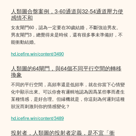
人類圖合盤案例，3-60通道與32-54通道壓力使
感情不和
女友閘門60，認為一定要在30歲結婚，不斷強迫男友。
男友閘門3，總覺得未是時候，還有很多事未準備好，不
能衝動結婚。
hd.icefire.win/content/3490
人類圖的64閘門，與64個不同平行空間的轉移
換象
不同的平行空間，高頻率還是低頻率，就在你當下心情變
化中顯示出來。可以你會有邏輯地認為因爲某些事而產生
某種情感，是好合理。但縁機就是，你這刻為何邏到這種
狀況而刺激到你的情感變化？
hd.icefire.win/content/3489
投射者，人類圖的投射者定義，是不宜「衝