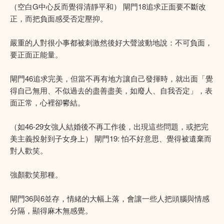
（空白G中心反而覺得清靜平和） 閘門18追求正面要不斷改
正，而把負面感受否定壓抑。
嚴重的人對很小事都被刺激然後好大聲波動地說：不可負面，
要正面正能量。
閘門46追求完美，但當不再有地方讓自己發揮時，就出面「覺
得自己無用、不似過去的盡善盡美，如廢人、自我否定」，表
面正常，心裡卻鬰結。
（如46-29女強人結婚後不再工作後，出現這些問題，或把完
美主義投射到子女身上） 閘門19: 怕不好意思、覺得被遺棄而
對人歡笑。
強顏歡笑那種。
閘門36與6並存，情緒的大幅上落，會讓一些人把頭腦與情感
分隔，顯得麻木無感覺。