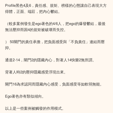
Profile黑色4及6，責任感、規矩、榜樣的心態讓自己表現大方
得體，正面、端莊，把內心鬱結。
（較多案例發生是ego著色的4/6人，把ego的爆發鬱結，最後
無法壓抑而因4的規矩被破壞而失控。
） 50閘門的責任承擔，把負面感受與「不負責任」連結而壓
抑。
通道2-14，閘門2的隱藏內心，對著人14快樂2無所謂。
背著人時2的壓抑隱藏感受浮現出來。
閘門16為求認同而隱藏內心感受，負面感受等如軟弱無能。
Ego著色亦有類似傾向。
以上是一些案例被觸發的作用模式。