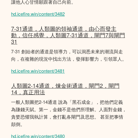
讓他人心甘情願跟著自己向前。
hd.icefire.win/content/3482
7-31通道，人類圖的領袖通道，由心而發主
動，信任感覺，人類圖7-31通道，閘門7與閘門
31
7-31 創始者的通道是領導力，可以洞悉未來的潮流與走
向，在複雜的現況中找出方法，發揮影響力，引領眾人。
hd.icefire.win/content/3481
人類圖2-14通道，煉金術通道，閘門2，閘門
14，真正用法
一般人類圖把2-14通道 說為「黑石成金」，把他們定義
為賺錢天賦。第一，金錢不是他們所理解。人面對金錢，
貪婪恐懼我執計算，會打亂各閘門及思想。 甚至把事情
顛倒。
hd.icefire.win/content/3480