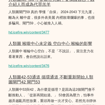
介紹人而成為代罪羔羊
人類圖閘門59 真的 學懂「自保」 2024-2043 下元九運，
離為火 離中虛，很多外表美麗 內裡敗壞爛爆的事，也很
多騙局。閘門59，小心被推入人禍。
hd.icefire.win/content/3477
人類圖 喉嚨中心未定義 空白中心 喉輪的影響
人類圖中 喉輪中心空白，不是「不說話」，當注意力在
看著東西，會自然說出話來。
hd.icefire.win/content/3476
人類圖42-53通道 循環通道 不斷重新開始人類
圖閘門42 閘門53
人類圖中53與42，為什麼是循理？是因為這2個閘門會不
斷推動人，「從新再開始過。」 53會因為壓力，怕事件
越弄越亂而想放棄，重頭再做一次才安心。若然先冷靜休