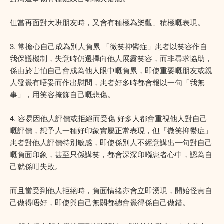
但當再面對大班朋友時，又會有種極為樂觀、積極嘅表現。
3. 常擔心自己成為別人負累 「微笑抑鬱症」患者以笑容作自
我保護機制，失意時仍選擇向他人展露笑容，而非尋求協助，
係由於害怕自己會成為他人眼中嘅負累，即使重要嘅朋友或親
人發覺有唔妥而作出慰問，患者好多時都會報以一句「我無
事」，用笑容掩飾自己嘅悲傷。
4. 容易因他人評價或拒絕而受傷 好多人都會重視他人對自己
嘅評價，想予人一種好印象實屬正常表現，但「微笑抑鬱症」
患者對他人評價特別敏感，即使係別人不經意講出一句對自己
嘅負面印象，甚至只係講笑，都會深深印喺患者心中，認為自
己就係咁失敗。
而且當受到他人拒絕時，負面情緒亦會立即湧現，開始怪責自
己做得唔好，即使與自己無關都總會覺得係自己做錯。