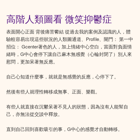
高階人類圖看 微笑抑鬱症
表面開心正面 背後痛苦鬰結 從過去我的案例及認識的人，體
驗較容易出現這些狀況的人類圖通道、Profile、閘門： 第一中
招位： Gcenter著色的人，加上情緒中心空白，當面對負面情
緒時，G中心會停下讓自己麻木無感覺（心輪封閉了）別人來
慰問，更加呆著無反應。
自己心知道什麼事，就就是無感覺的反應，心停下了。
然後有些人就理性轉移成無事、正面、樂觀。
有些人就直接在沉鬱呆著不見人的狀態，因為沒有人能幫自
己，亦無法從交談中釋放。
直到自己回到喜歡吸引的事，G中心的感覺才自動轉移。