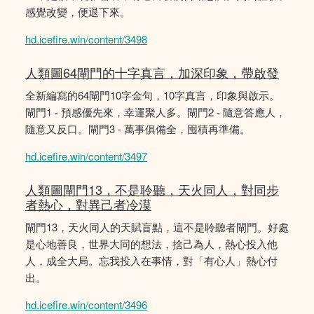
感覺改變，便退下來。
hd.icefire.win/content/3498
人類圖64閘門的十字真言，加深印象，帶啟發
全新編寫的64閘門10字金句，10字真言，印象與啟示。
閘門1 - 預感優先來，幸運聚人多。閘門2 - 隨意答應人，
隨意又反口。閘門3 - 萬事俱備全，囤積再準備。
hd.icefire.win/content/3497
人類圖閘門13，不是聆聽，天火同人，對同步
者熱心，對異己者冷漠
閘門13，天火同人的天賦盲點，這不是聆聽者閘門。好處
是心地善良，世界大同的想法，捨己為人，熱心投入他
人，成全大局。忘我投入在事情，對「有心人」熱心付
出。
hd.icefire.win/content/3496