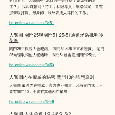
有讀者問「人類圖中12-22適合做什麼？是怎樣的通
道？」 我即時想到「特工，私隱專員，網絡保案，還有
那些以打扮、形象師，以外表掩人耳目的工作」
hd.icefire.win/content/3451
人類圖 閘門25與閘門51 25-51通道矛盾批判吵
架多
閘門25主觀說人會犯錯。 閘門51凡事正直看證據。 閘門
25無理取鬧他人犯錯時，閘門51發雷霆指閘門25錯。
hd.icefire.win/content/3450
人類圖內在權威的秘密 閘門10的強烈原則
人類圖 最強內在權威，官方也不知道，凡有閘門10，只
要有閘門10，不管有其他內在權威。
hd.icefire.win/content/3449
人類圖 人生角色 1爻與6爻 6/2