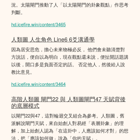
況。太陽閘門推動了人「以太陽閘門的卦象觀點」作思考
判斷。
hd.icefire.win/content/3465
人類圖 人生角色 Line6 6爻溝通學
因為居安思危，擔心未來物極必反， 他們會未聽清楚對
方說話，便自以為明白，現在觀點還未說，便扯開話題講
以後，開口多是負面否定的話。 否定他人，然後給人說
教比意見。
hd.icefire.win/content/3464
高階人類圖 閘門22 與 人類圖閘門47 天賦背後
的底層模式
以閘門22與47，這對輪迴交叉組合為參考。人類圖，舊
派解說閘門天賦，來自始創人對易經「表層卦象」的理
解，加上始創人認為「在這卦中，人應該如何才對」的想
法，把「應該如何做」說為「你的天賦」。