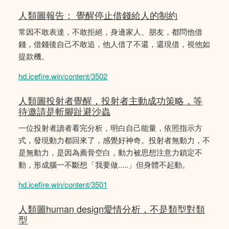
人類圖報告： 覺醒停止借錢給人的制約
常因不敢表達，不敢拒絕，身邊家人、朋友，都問他借
錢，借錢後自己不敢追，他人借了不還，還現借，視他如
提款機。
hd.icefire.win/content/3502
人類圖投射者覺醒，投射者主動成功策略，等
待邀請是斬腳趾避沙蟲
一位投射者讀者看完分析，明白自己能量，依照指示方
式，發現動力都回來了，感覺好神奇。投射者無動力，不
是無動力，是因為薦骨空白，動力被思想注意力鎖定不
動，形成腦一不斷想「我要做.....」但身體不起動。
hd.icefire.win/content/3501
人類圖human design愛情分析，不是類型對類
型