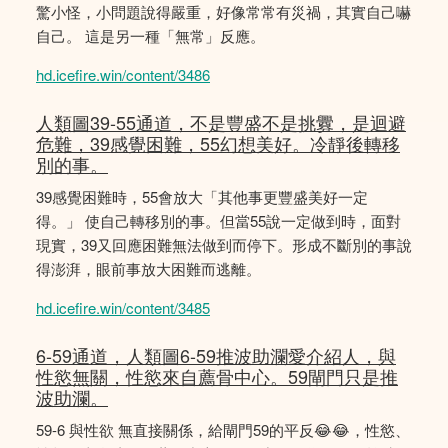
驚小怪，小問題說得嚴重，好像常常有災禍，其實自己嚇
自己。 這是另一種「無常」反應。
hd.icefire.win/content/3486
人類圖39-55通道，不是豐盛不是挑釁，是迴避
危難，39感覺困難，55幻想美好。冷靜後轉移
別的事。
39感覺困難時，55會放大「其他事更豐盛美好一定
得。」 使自己轉移別的事。但當55說一定做到時，面對
現實，39又回應困難無法做到而停下。形成不斷別的事說
得澎湃，眼前事放大困難而逃離。
hd.icefire.win/content/3485
6-59通道，人類圖6-59推波助瀾愛介紹人，與
性慾無關，性慾來自薦骨中心。59閘門只是推
波助瀾。
59-6 與性欲 無直接關係，給閘門59的平反😂😂，性慾、