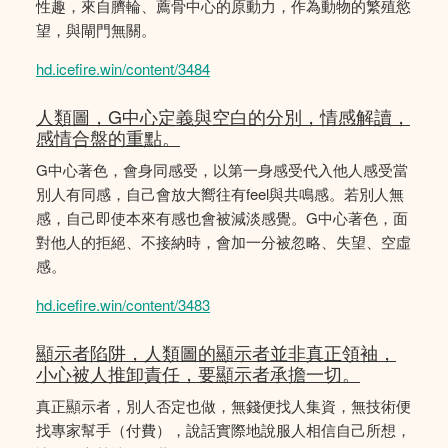
性趣，來自臍輪、薦骨中心的原動力，作為動物的繁殖慾
望，與閘門無關。
hd.icefire.win/content/3484
人類圖，G中心定義與空白的分別，情感解讀，
感情合盤的重點。
G中心著色，會身同感受，以第一身感受代入他人感受當
別人有同感，自己會放大嚮往有feel與共鳴感。若別人無
感，自己即使本來有感也會被減淡感覺。G中心著色，面
對他人的拒絕、不接納時，會加一分被忽略、失望、空虛
感。
hd.icefire.win/content/3483
顯示者陷阱，人類圖的顯示者並非真正領袖，
小心被人推卸責任，要顯示者承擔一切。
真正顯示者，別人否定也做，無錢便找人集資，無技術便
找專家幫手（付費），說話實際地說服人相信自己所想，