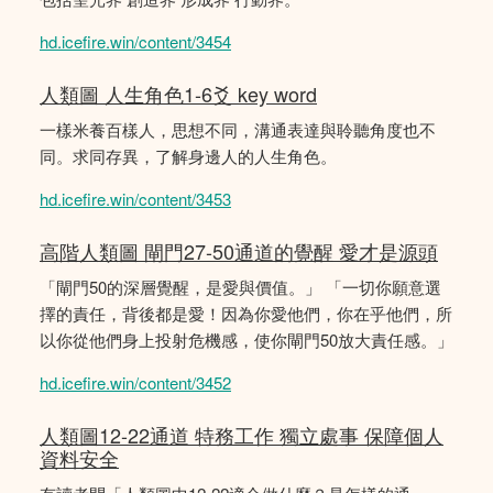
hd.icefire.win/content/3454
人類圖 人生角色1-6爻 key word
一樣米養百樣人，思想不同，溝通表達與聆聽角度也不
同。求同存異，了解身邊人的人生角色。
hd.icefire.win/content/3453
高階人類圖 閘門27-50通道的覺醒 愛才是源頭
「閘門50的深層覺醒，是愛與價值。」 「一切你願意選
擇的責任，背後都是愛！因為你愛他們，你在乎他們，所
以你從他們身上投射危機感，使你閘門50放大責任感。」
hd.icefire.win/content/3452
人類圖12-22通道 特務工作 獨立處事 保障個人
資料安全