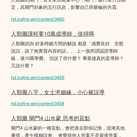
定，其閘門卦象的五行訊息，影響自己與脈輪的共震。
hd.icefire.win/content/3460
人類圖課程要10萬成導師，值得嗎
人類圖諮詢 好多時聽方間的解說 都是「感覺良好、安慰
說話，說了無實質內容的話」。 上一個所謂認證導師
級，過10萬學費。 但說了些什麼？ 畢業後真的是導師？
又說什麼？
hd.icefire.win/content/3459
人類圖八字，女士求姻緣，小心被誤導
hd.icefire.win/content/3458
人類圖 閘門4 山水蒙 思考的盲點
閘門4 山水蒙的一種盲點，會把過去部份記憶，混淆其他
事情，產生模糊誤會。 會覺得他人答案不是最後答案，