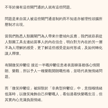
不等於擁有這些閘門通的人就有這些問題。
問題是來自當人被這些閘門通道制約而不知道亦被理性頭腦所
壓制才出現。
當我們熟悉人類圖閘門為人帶來什麼傾向反應，我們就容易從
人類圖工具去連結當事人的內在信念，明白對方內在的另一層
不為人理解的感受，更了解這些感受是如何形成，及如何轉化
讓人釋懷。
有關微笑抑鬱症 接近一半嘅抑鬱症患者表面睇落都係心情開
朗、樂觀，所以予人一種樂觀開朗嘅性格，並唔代表無情緒問
題。
而「微笑抑鬱症」被歸類於「非典型抑鬱症」中，意指喺情緒
低落時，以微笑掩飾自己抑鬱嘅人，看似過着快樂嘅生活，但
其實內心充滿負面情緒。