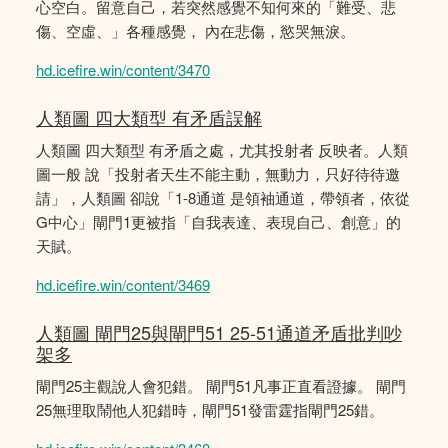
心空白。留意自己，若突然感覺不知何來的「難受、悲
傷、空虛、」各種感覺， 內在悲傷，慾哭無淚。
hd.icefire.win/content/3470
人類圖 四大類型 有矛盾誤解
人類圖 四大類型 有矛盾之處，尤其投射者 反映者。人類
圖一般 說「投射者天生不能主動，無動力，只好待待邀
請」，人類圖 卻說「1-8通道 是領袖通道，帶領者，依從
G中心」閘門1更被指「自我表達、表現自己、創意」的
天賦。
hd.icefire.win/content/3469
人類圖 閘門25與閘門51 25-51通道矛盾批判吵
架多
閘門25主觀說人會犯錯。 閘門51凡事正直看證據。 閘門
25無理取鬧他人犯錯時，閘門51發雷霆指閘門25錯。