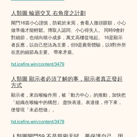
人類圖 輪迴交叉 右角度之計劃
閘門16當小心謹慎，防範於未焉，會看人微頭眼額，小心
做準備才能輕鬆。博取人認同、小心得失人。 同時9會針
對細節，也傾向積小成多，萬丈高樓從地起。 16是顯示
者反應，以自己想法為主要，但9是薦骨體驗，以9對外所
在意的細節為主要。 帶來矛盾。
hd.icefire.win/content/3479
人類圖 顯示者必須了解的事，顯示者真正發起
方式
顯示者，來自喉輪作用，被「動力中心」的推動，加快把
「組織在喉輪中的構想」 盡快表達。表達後，停下來，
便發現「未必想做」。
hd.icefire.win/content/3478
人類圖閘門59 不是親密天賦，要保護自己，因