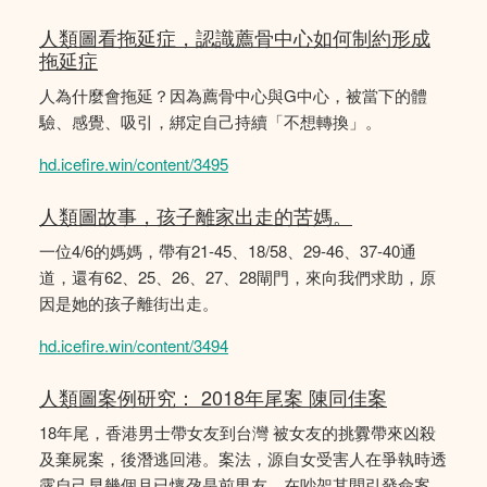
人類圖看拖延症，認識薦骨中心如何制約形成
拖延症
人為什麼會拖延？因為薦骨中心與G中心，被當下的體
驗、感覺、吸引，綁定自己持續「不想轉換」。
hd.icefire.win/content/3495
人類圖故事，孩子離家出走的苦媽。
一位4/6的媽媽，帶有21-45、18/58、29-46、37-40通
道，還有62、25、26、27、28閘門，來向我們求助，原
因是她的孩子離街出走。
hd.icefire.win/content/3494
人類圖案例研究： 2018年尾案 陳同佳案
18年尾，香港男士帶女友到台灣 被女友的挑釁帶來凶殺
及棄屍案，後潛逃回港。案法，源自女受害人在爭執時透
露自己早幾個月已懷孕是前男友，在吵架其間引發命案。