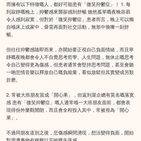
而擁有以下特徵嘅人，都好可能患有「微笑抑鬱症」！ 1. 每
到寂靜嘅晚上，抑鬱感來襲卻感到舒暢 雖然孤單嘅夜晚容易
令人感到寂寞，但對於「微笑抑鬱症」患者而言，晚上可以獨
自喺床上或家中，毋需再面對社交活動，無形中換嚟一刻舒
暢。
但往往抑鬱感隨即而來，亦開始要正視自己負面情緒，而且寧
靜嘅夜晚都會令人不自覺思考哲學、人生問題，無休止嘅思考
令自己變得更為傷感，但患者通常會堅持思考問題，甚至會聽
一啲悲情音樂以釋放自己嘅負能量，看似放鬆但其實變成另類
折磨。
2. 常被大班朋友當成「開心果」，但返到屋企總有莫名嘅落寞
感 患有「微笑抑鬱症」嘅人通常喺一大班朋友面前，都會表
現得份外樂觀開朗，而且會全程投入其中，常被視為「開心
果」。
不過同朋友道別之後，悲傷感瞬間湧現，想法變得負面，開始
對周遭事物有種難以言喻嘅失落感。