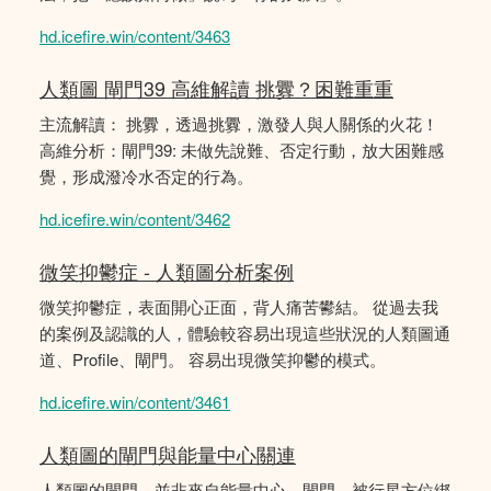
hd.icefire.win/content/3463
人類圖 閘門39 高維解讀 挑釁？困難重重
主流解讀： 挑釁，透過挑釁，激發人與人關係的火花！
高維分析：閘門39: 未做先說難、否定行動，放大困難感
覺，形成潑冷水否定的行為。
hd.icefire.win/content/3462
微笑抑鬱症 - 人類圖分析案例
微笑抑鬱症，表面開心正面，背人痛苦鬰結。 從過去我
的案例及認識的人，體驗較容易出現這些狀況的人類圖通
道、Profile、閘門。 容易出現微笑抑鬱的模式。
hd.icefire.win/content/3461
人類圖的閘門與能量中心關連
人類圖的閘門，並非來自能量中心，閘門，被行星方位綁