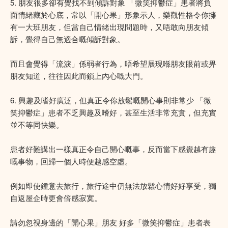
5. 朋友很多卻有覺找不到傾訴對象 「微笑抑鬱症」患者將負
面情緒藏於心底，常以「開心果」形象示人，樂觀性格令你擁
有一大班朋友，但當自己情緒出現問題時，又唔敢向朋友傾
訴，覺得自己無適合嘅傾訴對象。
而且會覺得「流淚」係弱者行為，唔希望展現喺朋友眼前或畀
朋友知道，往往因此而鎖上內心嘅大門。
6. 興趣及嗜好廣泛，但真正令你放鬆嘅開心事則非常少 「微
笑抑鬱症」患者不乏興趣及嗜好，甚至生活非常充實，但充實
並不等同快樂。
患者好難講出一樣真正令自己開心嘅事，反而當下感覺越有趣
嘅事物，回歸一個人時便越感空虛。
例如即使鍾意去旅行，旅行途中仍無法放鬆心情好好享受，獨
自返屋企時更會倍感寂寞。
請勿忽視身邊的「開心果」朋友 好多「微笑抑鬱症」患者表