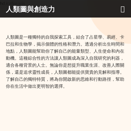
hd.icefire.win
人類圖與創造力
人類圖是一種獨特的自我探索工具，結合了占星學、易經、卡
巴拉和生物學，揭示個體的性格和潛力。透過分析出生時間和
地點，人類圖能幫助你了解自己的能量類型、人生使命和內在
動機。這種綜合性的方法讓人類圖成為深入自我研究的利器，
適合各種背景的人士。無論你是想提升職業生涯、改善人際關
係，還是追求靈性成長，人類圖都能提供寶貴的見解和指導。
了解自己的獨特特質，將為你開啟新的思維和行動路徑，幫助
你在生活中做出更明智的選擇。