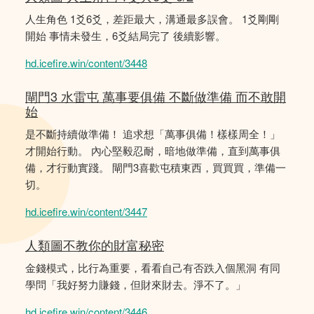
人生角色 1爻6爻，差距最大，溝通最多誤會。 1爻剛剛
開始 事情未發生，6爻結局完了 後續影響。
hd.icefire.win/content/3448
閘門3 水雷屯 萬事要俱備 不斷做準備 而不敢開
始
是不斷持續做準備！ 追求想「萬事俱備！樣樣周全！」
才開始行動。 內心堅毅忍耐，暗地做準備，直到萬事俱
備，才行動實踐。 閘門3喜歡屯積東西，買買買，準備一
切。
hd.icefire.win/content/3447
人類圖不教你的財富秘密
金錢模式，比行為重要，看看自己有否跌入個黑洞 有同
學問「我好努力賺錢，但財來財去。淨不了。」
hd.icefire.win/content/3446