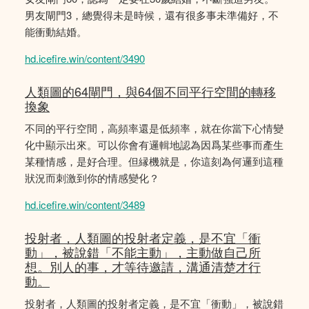
男友閘門3，總覺得未是時候，還有很多事未準備好，不
能衝動結婚。
hd.icefire.win/content/3490
人類圖的64閘門，與64個不同平行空間的轉移
換象
不同的平行空間，高頻率還是低頻率，就在你當下心情變
化中顯示出來。可以你會有邏輯地認為因爲某些事而產生
某種情感，是好合理。但縁機就是，你這刻為何邏到這種
狀況而刺激到你的情感變化？
hd.icefire.win/content/3489
投射者，人類圖的投射者定義，是不宜「衝
動」，被說錯「不能主動」，主動做自己所
想。別人的事，才等待邀請，溝通清楚才行
動。
投射者，人類圖的投射者定義，是不宜「衝動」，被說錯