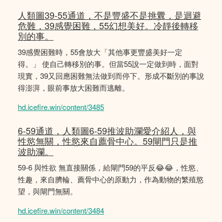
人類圖39-55通道，不是豐盛不是挑釁，是迴避
危難，39感覺困難，55幻想美好。冷靜後轉移
別的事。
39感覺困難時，55會放大「其他事更豐盛美好一定
得。」 使自己轉移別的事。但當55說一定做到時，面對
現實，39又回應困難無法做到而停下。形成不斷別的事說
得澎湃，眼前事放大困難而逃離。
hd.icefire.win/content/3485
6-59通道，人類圖6-59推波助瀾愛介紹人，與
性慾無關，性慾來自薦骨中心。59閘門只是推
波助瀾。
59-6 與性欲 無直接關係，給閘門59的平反😂😂，性慾、
性趣，來自臍輪、薦骨中心的原動力，作為動物的繁殖慾
望，與閘門無關。
hd.icefire.win/content/3484