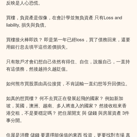
反映是人心恐慌。
買樓，負資產是假像，在會計學並無負資產 只有Loss and
liability, 損失與負債。
買樓接火棒即跌？ 即是第一年已經loss，買了債務回來，還要
用銀行息去填平這些差價損失。
只有散戶才會幻想自己依然有得住、自住，說服自己，一直持
有這債務，然後越持久越貶值。
如何熊市買股票由高位接貨，不肯認輸一直幻想等升回價位。
如真的想買樓？ 何不去買正在發展起飛的國家？ 例如新加
坡，英國，澳洲、越南、多人將進入的國家？ 然後收租來香
港交租，不是要穩定嗎？ 把住屋開支 與 儲錢 與房屋資產 3件
事分開。
住屋是消費 儲錢 要選擇能保值的東西 投資，更要找對市場 真