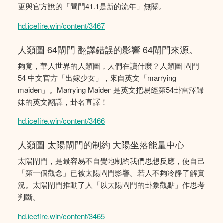
更與官方說的「閘門41.1是新的流年」無關。
hd.icefire.win/content/3467
人類圖 64閘門 翻譯錯誤的影響 64閘門來源。
夠竟，華人世界的人類圖，人們在讀什麼？人類圖 閘門
54 中文官方「出嫁少女」，來自英文「marrying
maiden」。Marrying Maiden 是英文把易經第54卦雷澤歸
妹的英文翻譯，卦名直譯！
hd.icefire.win/content/3466
人類圖 太陽閘門的制約 大陽坐落能量中心
太陽閘門，是最容易不自覺地制約我們思想反應，使自己
「第一個觀念」已被太陽閘門影響。若人不夠冷靜了解實
況。太陽閘門推動了人「以太陽閘門的卦象觀點」作思考
判斷。
hd.icefire.win/content/3465