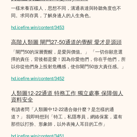
一樣米養百樣人，思想不同，溝通表達與聆聽角度也不
同。求同存異，了解身邊人的人生角色。
hd.icefire.win/content/3453
高階人類圖 閘門27-50通道的覺醒 愛才是源頭
「閘門50的深層覺醒，是愛與價值。」 「一切你願意選
擇的責任，背後都是愛！因為你愛他們，你在乎他們，所
以你從他們身上投射危機感，使你閘門50放大責任感。」
hd.icefire.win/content/3452
人類圖12-22通道 特務工作 獨立處事 保障個人
資料安全
有讀者問「人類圖中12-22適合做什麼？是怎樣的通
道？」 我即時想到「特工，私隱專員，網絡保案，還有
那些以打扮、形象師，以外表掩人耳目的工作」
hd.icefire.win/content/3451