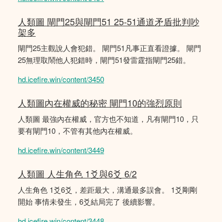
人類圖 閘門25與閘門51 25-51通道矛盾批判吵
架多
閘門25主觀說人會犯錯。 閘門51凡事正直看證據。 閘門
25無理取鬧他人犯錯時，閘門51發雷霆指閘門25錯。
hd.icefire.win/content/3450
人類圖內在權威的秘密 閘門10的強烈原則
人類圖 最強內在權威，官方也不知道，凡有閘門10，只
要有閘門10，不管有其他內在權威。
hd.icefire.win/content/3449
人類圖 人生角色 1爻與6爻 6/2
人生角色 1爻6爻，差距最大，溝通最多誤會。 1爻剛剛
開始 事情未發生，6爻結局完了 後續影響。
hd.icefire.win/content/3448