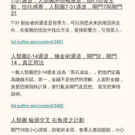
7-31通道，人類圖的領袖通道，由心而發主
動，信任感覺，人類圖7-31通道，閘門7與閘門
31
7-31 創始者的通道是領導力，可以洞悉未來的潮流與走
向，在複雜的現況中找出方法，發揮影響力，引領眾人。
hd.icefire.win/content/3481
人類圖2-14通道，煉金術通道，閘門2，閘門
14，真正用法
一般人類圖把2-14通道 說為「黑石成金」，把他們定義
為賺錢天賦。第一，金錢不是他們所理解。人面對金錢，
貪婪恐懼我執計算，會打亂各閘門及思想。 甚至把事情
顛倒。
hd.icefire.win/content/3480
人類圖 輪迴交叉 右角度之計劃
閘門16當小心謹慎，防範於未焉，會看人微頭眼額，小心