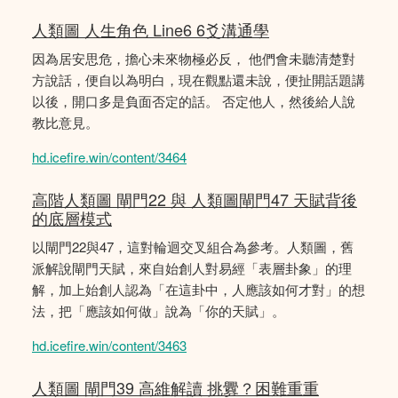
人類圖 人生角色 Line6 6爻溝通學
因為居安思危，擔心未來物極必反， 他們會未聽清楚對
方說話，便自以為明白，現在觀點還未說，便扯開話題講
以後，開口多是負面否定的話。 否定他人，然後給人說
教比意見。
hd.icefire.win/content/3464
高階人類圖 閘門22 與 人類圖閘門47 天賦背後
的底層模式
以閘門22與47，這對輪迴交叉組合為參考。人類圖，舊
派解說閘門天賦，來自始創人對易經「表層卦象」的理
解，加上始創人認為「在這卦中，人應該如何才對」的想
法，把「應該如何做」說為「你的天賦」。
hd.icefire.win/content/3463
人類圖 閘門39 高維解讀 挑釁？困難重重