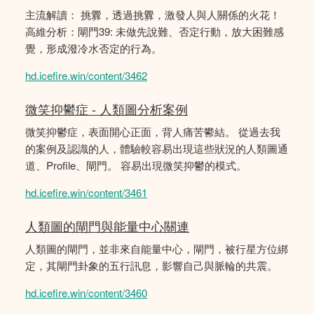
主流解讀： 挑釁，透過挑釁，激發人與人關係的火花！
高維分析：閘門39: 未做先說難、否定行動，放大困難感
覺，形成潑冷水否定的行為。
hd.icefire.win/content/3462
微笑抑鬱症 - 人類圖分析案例
微笑抑鬱症，表面開心正面，背人痛苦鬰結。 從過去我
的案例及認識的人，體驗較容易出現這些狀況的人類圖通
道、Profile、閘門。 容易出現微笑抑鬱的模式。
hd.icefire.win/content/3461
人類圖的閘門與能量中心關連
人類圖的閘門，並非來自能量中心，閘門，被行星方位綁
定，其閘門卦象的五行訊息，影響自己與脈輪的共震。
hd.icefire.win/content/3460