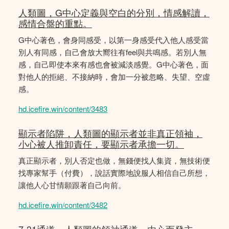
人類圖，G中心定義與空白的分別，情感解讀，
感情合盤的重點。
G中心著色，會身同感受，以第一身感受代入他人感受當
別人有同感，自己會放大嚮往有feel與共鳴感。若別人無
感，自己即使本來有感也會被減淡感覺。G中心著色，面
對他人的拒絕、不接納時，會加一分被忽略、失望、空虛
感。
hd.icefire.win/content/3483
顯示者陷阱，人類圖的顯示者並非真正領袖，
小心被人推卸責任，要顯示者承擔一切。
真正顯示者，別人否定也做，無錢便找人集資，無技術便
找專家幫手（付費），說話實際地說服人相信自己所想，
讓他人心甘情願跟著自己向前。
hd.icefire.win/content/3482