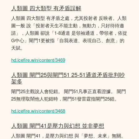
人類圖 四大類型 有矛盾誤解
人類圖 四大類型 有矛盾之處，尤其投射者 反映者。人類
圖一般 說「投射者天生不能主動，無動力，只好待待邀
請」，人類圖 卻說「1-8通道 是領袖通道，帶領者，依從
G中心」閘門1更被指「自我表達、表現自己、創意」的
天賦。
hd.icefire.win/content/3469
人類圖 閘門25與閘門51 25-51通道矛盾批判吵
架多
閘門25主觀說人會犯錯。 閘門51凡事正直看證據。 閘門
25無理取鬧他人犯錯時，閘門51發雷霆指閘門25錯。
hd.icefire.win/content/3468
人類圖 閘門41是壓力與幻想 並非夢想
人類圖 閘門41，是壓力與幻想 與「夢想、未來」無關。