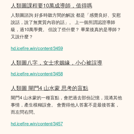
人類圖課程要10萬成導師，值得嗎
人類圖諮詢 好多時聽方間的解說 都是「感覺良好、安慰
說話，說了無實質內容的話」。 上一個所謂認證導師
級，過10萬學費。 但說了些什麼？ 畢業後真的是導師？
又說什麼？
hd.icefire.win/content/3459
人類圖八字，女士求姻緣，小心被誤導
hd.icefire.win/content/3458
人類圖 閘門4 山水蒙 思考的盲點
閘門4 山水蒙的一種盲點，會把過去部份記憶，混淆其他
事情，產生模糊誤會。 會覺得他人答案不是最後答案，
而左問右問。
hd.icefire.win/content/3457