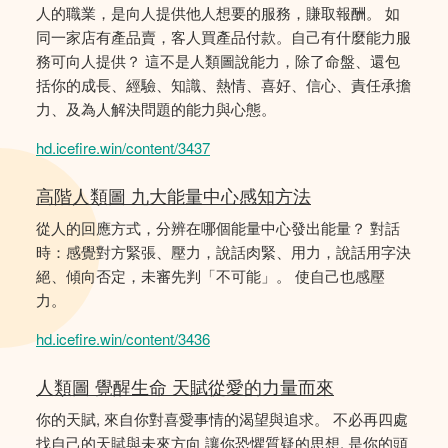
人的職業，是向人提供他人想要的服務，賺取報酬。 如
同一家店有產品賣，客人買產品付款。自己有什麼能力服
務可向人提供？ 這不是人類圖說能力，除了命盤、還包
括你的成長、經驗、知識、熱情、喜好、信心、責任承擔
力、及為人解決問題的能力與心態。
hd.icefire.win/content/3437
高階人類圖 九大能量中心感知方法
從人的回應方式，分辨在哪個能量中心發出能量？ 對話
時：感覺對方緊張、壓力，說話肉緊、用力，說話用字決
絕、傾向否定，未審先判「不可能」。 使自己也感壓
力。
hd.icefire.win/content/3436
人類圖 覺醒生命 天賦從愛的力量而來
你的天賦, 來自你對喜愛事情的渴望與追求。 不必再四處
找自己的天賦與未來方向 讓你恐懼質疑的思想, 是你的頭