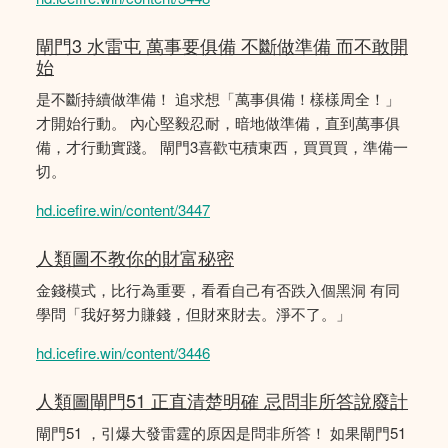
閘門3 水雷屯 萬事要俱備 不斷做準備 而不敢開
始
是不斷持續做準備！ 追求想「萬事俱備！樣樣周全！」
才開始行動。 內心堅毅忍耐，暗地做準備，直到萬事俱
備，才行動實踐。 閘門3喜歡屯積東西，買買買，準備一
切。
hd.icefire.win/content/3447
人類圖不教你的財富秘密
金錢模式，比行為重要，看看自己有否跌入個黑洞 有同
學問「我好努力賺錢，但財來財去。淨不了。」
hd.icefire.win/content/3446
人類圖閘門51 正直清楚明確 忌問非所答說廢計
閘門51 ，引爆大發雷霆的原因是問非所答！ 如果閘門51