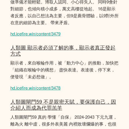
做準備才能輕鬆。博取人認同、小心得失人。 同時9會針
對細節，也傾向積小成多，萬丈高樓從地起。 16是顯示
者反應，以自己想法為主要，但9是薦骨體驗，以9對外所
在意的細節為主要。 帶來矛盾。
hd.icefire.win/content/3479
人類圖 顯示者必須了解的事，顯示者真正發起
方式
顯示者，來自喉輪作用，被「動力中心」的推動，加快把
「組織在喉輪中的構想」 盡快表達。表達後，停下來，
便發現「未必想做」。
hd.icefire.win/content/3478
人類圖閘門59 不是親密天賦，要保護自己，因
介紹人而成為代罪羔羊
人類圖閘門59 真的 學懂「自保」 2024-2043 下元九運，
離為火 離中虛，很多外表美麗 內裡敗壞爛爆的事，也很