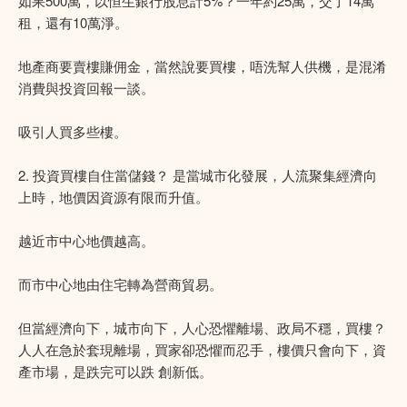
如果500萬，以恒生銀行股息計5%？一年約25萬，交了14萬
租，還有10萬淨。
地產商要賣樓賺佣金，當然說要買樓，唔洗幫人供機，是混淆
消費與投資回報一談。
吸引人買多些樓。
2. 投資買樓自住當儲錢？ 是當城市化發展，人流聚集經濟向
上時，地價因資源有限而升值。
越近市中心地價越高。
而市中心地由住宅轉為營商貿易。
但當經濟向下，城市向下，人心恐懼離場、政局不穩，買樓？
人人在急於套現離場，買家卻恐懼而忍手，樓價只會向下，資
產市場，是跌完可以跌 創新低。