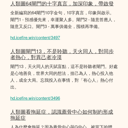
人類圖64閘門的十字真言，加深印象，帶啟發
全新編寫的64閘門10字金句，10字真言，印象與啟示。
閘門1 - 預感優先來，幸運聚人多。閘門2 - 隨意答應人，
隨意又反口。閘門3 - 萬事俱備全，囤積再準備。
hd.icefire.win/content/3497
人類圖閘門13，不是聆聽，天火同人，對同步
者熱心，對異己者冷漠
閘門13，天火同人的天賦盲點，這不是聆聽者閘門。好處
是心地善良，世界大同的想法，捨己為人，熱心投入他
人，成全大局。忘我投入在事情，對「有心人」熱心付
出。
hd.icefire.win/content/3496
人類圖看拖延症，認識薦骨中心如何制約形成
拖延症
人為什麼會拖延？因為薦骨中心與G中心，被當下的體