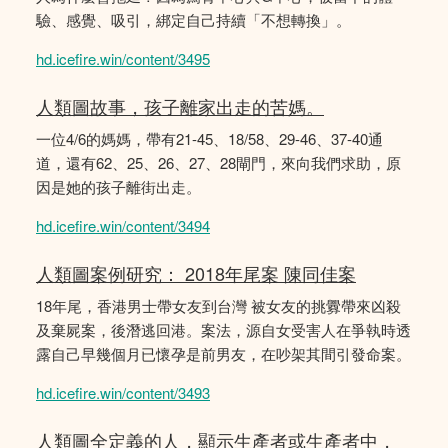
驗、感覺、吸引，綁定自己持續「不想轉換」。
hd.icefire.win/content/3495
人類圖故事，孩子離家出走的苦媽。
一位4/6的媽媽，帶有21-45、18/58、29-46、37-40通
道，還有62、25、26、27、28閘門，來向我們求助，原
因是她的孩子離街出走。
hd.icefire.win/content/3494
人類圖案例研究： 2018年尾案 陳同佳案
18年尾，香港男士帶女友到台灣 被女友的挑釁帶來凶殺
及棄屍案，後潛逃回港。案法，源自女受害人在爭執時透
露自己早幾個月已懷孕是前男友，在吵架其間引發命案。
hd.icefire.win/content/3493
人類圖全定義的人，顯示生產者或生產者中，