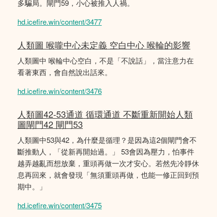
多騙局。閘門59，小心被推入人禍。
hd.icefire.win/content/3477
人類圖 喉嚨中心未定義 空白中心 喉輪的影響
人類圖中 喉輪中心空白，不是「不說話」，當注意力在
看著東西，會自然說出話來。
hd.icefire.win/content/3476
人類圖42-53通道 循環通道 不斷重新開始人類
圖閘門42 閘門53
人類圖中53與42，為什麼是循理？是因為這2個閘門會不
斷推動人，「從新再開始過。」 53會因為壓力，怕事件
越弄越亂而想放棄，重頭再做一次才安心。若然先冷靜休
息再回來，就會發現「無須重頭再做，也能一修正回到預
期中。」
hd.icefire.win/content/3475