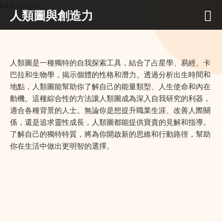
hd.icefire.win
人類圖與創造力
人類圖是一種獨特的自我探索工具，結合了占星學、易經、卡
巴拉和生物學，揭示個體的性格和潛力。透過分析出生時間和
地點，人類圖能幫助你了解自己的能量類型、人生使命和內在
動機。這種綜合性的方法讓人類圖成為深入自我研究的利器，
適合各種背景的人士。無論你是想提升職業生涯、改善人際關
係，還是追求靈性成長，人類圖都能提供寶貴的見解和指導。
了解自己的獨特特質，將為你開啟新的思維和行動路徑，幫助
你在生活中做出更明智的選擇。