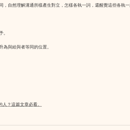
同，自然理解溝通所樣產生對立，怎樣各執一詞，還醒覺這些各執一
予。
升為與給與者等同的位置。
的人？這篇文章必看。