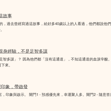
似這故事
故事的，過去曾經寫過這故事，給好多40歲以上的人看過，他們都說他
受。
的親身經驗，不是足智多謀
「足智多謀」？ 因為他們都「沒有這通道」，不知這通道的血淚辛酸。
退下來。
深印象，帶啟發
言，印象與啟示。 閘門1 - 預感優先來，幸運聚人多。閘門2 - 隨意