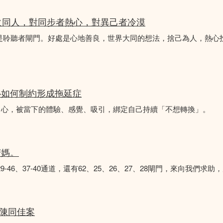
火同人，對同步者熱心，對異己者冷漠
不是聆聽者閘門。好處是心地善良，世界大同的想法，捨己為人，熱心
心如何制約形成拖延症
中心，被當下的體驗、感覺、吸引，綁定自己持續「不想轉換」。
苦媽。
8、29-46、37-40通道，還有62、25、26、27、28閘門，來向我
 陳同佳案