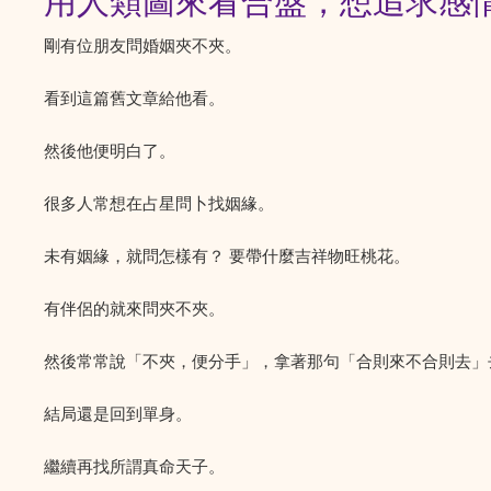
用人類圖來看合盤，想追求感
剛有位朋友問婚姻夾不夾。
看到這篇舊文章給他看。
然後他便明白了。
很多人常想在占星問卜找姻緣。
未有姻緣，就問怎樣有？ 要帶什麼吉祥物旺桃花。
有伴侶的就來問夾不夾。
然後常常說「不夾，便分手」，拿著那句「合則來不合則去」
結局還是回到單身。
繼續再找所謂真命天子。