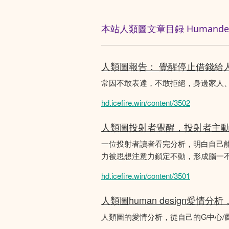
本站人類圖文章目録 Humandesig
人類圖報告： 覺醒停止借錢給
常因不敢表達，不敢拒絕，身邊家人
hd.icefire.win/content/3502
人類圖投射者覺醒，投射者主
一位投射者讀者看完分析，明白自己
力被思想注意力鎖定不動，形成腦一不斷
hd.icefire.win/content/3501
人類圖human design愛情
人類圖的愛情分析，從自己的G中心/