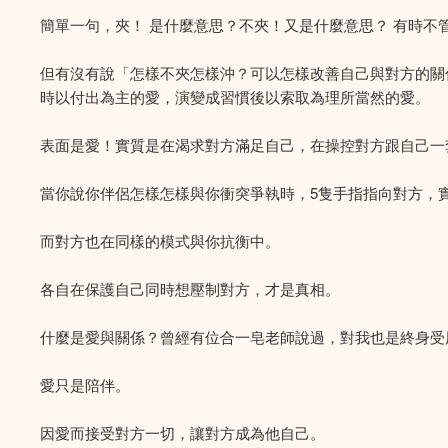
簡單一句，夾！ 是什麼意思？不夾！又是什麼意思？ 有時
但有沒有說「怎樣不夾怎樣沖？可以怎樣改善自己與對方的關
時以付出為主的愛，演變成習慣後以索取為理所當然的愛。
表面是愛！實質是在渴求對方滿足自己，在操控對方跟自己一
當你說你伴侶怎樣怎樣與你衝突爭執時，5隻手指指向對方，
而對方也在同樣的模式與你抗衡中。
各自在保護自己同時想壓制對方，才是真相。
什麼是愛與關係？曾經有位合一皂老師說過，對我也是終身受
愛只是陪伴。
因愛而接受對方一切，讓對方成為他自己。