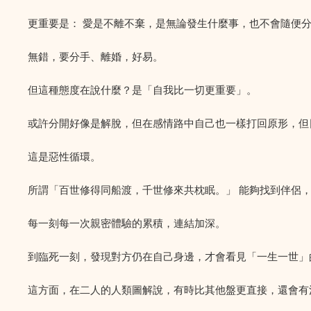
更重要是： 愛是不離不棄，是無論發生什麼事，也不會隨便
無錯，要分手、離婚，好易。
但這種態度在說什麼？是「自我比一切更重要」。
或許分開好像是解脫，但在感情路中自己也一樣打回原形，但
這是惡性循環。
所謂「百世修得同船渡，千世修來共枕眠。」 能夠找到伴侶
每一刻每一次親密體驗的累積，連結加深。
到臨死一刻，發現對方仍在自己身邊，才會看見「一生一世」
這方面，在二人的人類圖解說，有時比其他盤更直接，還會有