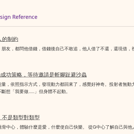
n Reference
人的制約
、朋友，都問他借錢，借錢後自己不敢追，他人借了不還，還現借，
動成功策略，等待邀請是斬腳趾避沙蟲
能量，依照指示方式，發現動力都回來了，感覺好神奇。投射者無動
想「我要做.....」但身體不起動。
分析，不是類型對類型
薦骨中心，體驗什麼是愛，什麼使自己快樂。 從G中心了解自己與他