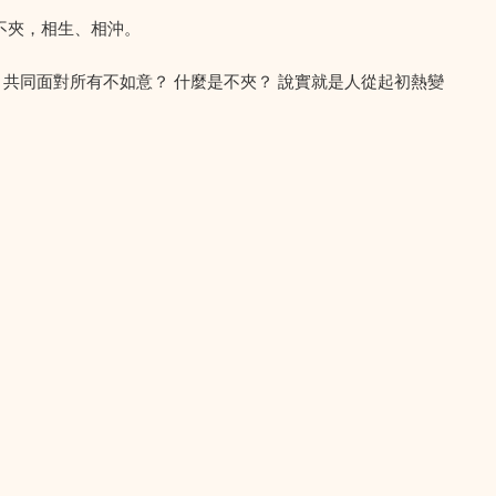
不夾，相生、相沖。
共同面對所有不如意？ 什麼是不夾？ 說實就是人從起初熱變