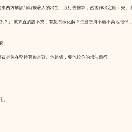
不管東西方解讀師就按著人的出生、五行去推算，然後作出定斷：夾、
係？」 就算直的說不夾，有想怎樣化解？怎麼堅持不離不棄地陪伴，
套。
實質是你在堅持著你是對、他是錯，要他按你的想法而行。
用。