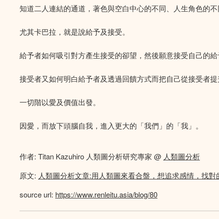
知道二人連結的通道，著色與空白中心的不同、人生角色的不
尤其卡巴拉，就是說給予及接受。
給予者如何吸引對方產生接受的卻望，然後願意接受自己的給
接受者又如何明白給予者及透過回饋方式而把自己從接受者提
一切階以愛及價值出發。
因愛，而放下頭腦自我，進入更大的「我們」的「我」。
作者: Titan Kazuhiro 人類圖分析研究專家 @
人類圖分析
原文:
人類圖分析文章:用人類圖來看合盤，想追求感情，找對
source url:
https://www.renleitu.asia/blog/80