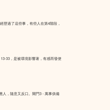
們經歴過了這些事，有些人在第4階段，
13-33，是被環境影響著，有感而發便
答應人，隨意又反口。閘門3 - 萬事俱備