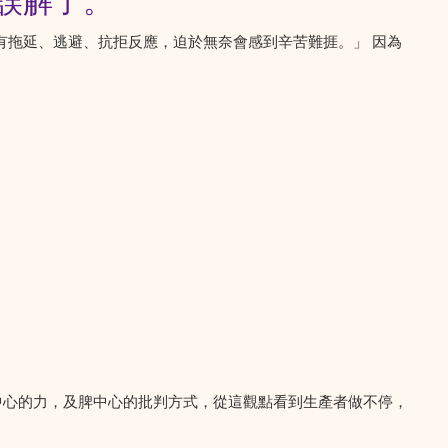
被誤解了。
做的事有拖延、逃避、抗拒反應，迫於無奈會感到辛苦難捱。」 因為
中心的力，及脾中心的批判方式，從這觀點看到生產者做不停，