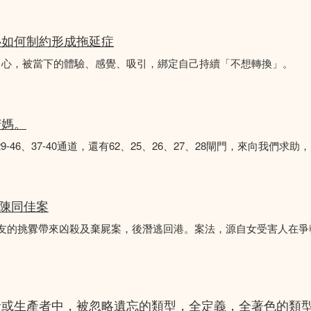
心如何制約形成拖延症
中心，被當下的體驗、感覺、吸引，綁定自己持續「不想轉換」。
苦媽。
8、29-46、37-40通道，還有62、25、26、27、28閘門，來向我
 陳同佳案
女友的挑釁帶來凶殺及棄屍案，後潛逃回港。案法，源自女受害人在
者或生產者中，被忽略遺忘的類型，全定義，全著色的類