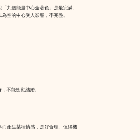
說「九個能量中心全著色」是最完滿。
為空的中心受人影響，𣎴完整。
好，不能衝動結婚。
事而產生某種情感，是好合理。但縁機