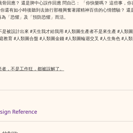
在真正的薦骨回應？ 還是脾中心誤作回應 問自己： 「你快樂嗎？ 這些
 你還有如小時後聽到去旅行那種興奮著躍精神百倍的心情體驗？ 還
再為「恐懼」及「預防恐懼」而活。
人不是機器 #人更不是被設計出來 #天生我才給我用 #人類圖生產者不是來生產 #
庭教育 #人類圖合盤 #人類圖金錢 #人類圖輪迴交叉 #人生角色 #人類圖
示生產者，不是工作狂，都被誤解了。
n Reference