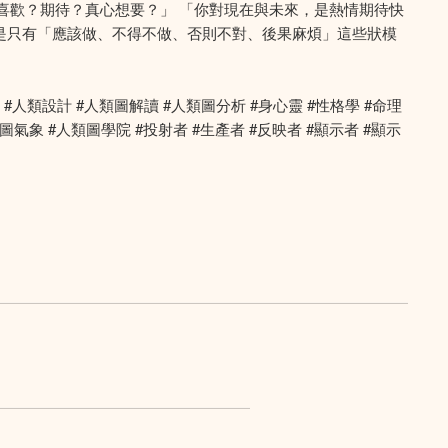
事，你喜歡？期待？真心想要？」 「你對現在與未來，是熱情期待快
是只有「應該做、不得不做、否則不對、後果麻煩」這些狀模
人類圖 #人類設計 #人類圖解讀 #人類圖分析 #身心靈 #性格學 #命理
氣象 #人類圖學院 #投射者 #生產者 #反映者 #顯示者 #顯示