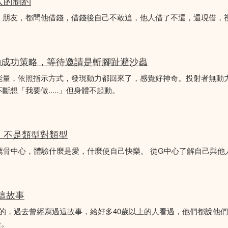
人的制約
、朋友，都問他借錢，借錢後自己不敢追，他人借了不還，還現借，
動成功策略，等待邀請是斬腳趾避沙蟲
能量，依照指示方式，發現動力都回來了，感覺好神奇。投射者無動
想「我要做.....」但身體不起動。
分析，不是類型對類型
薦骨中心，體驗什麼是愛，什麼使自己快樂。 從G中心了解自己與他
似這故事
故事的，過去曾經寫過這故事，給好多40歲以上的人看過，他們都說他
受。