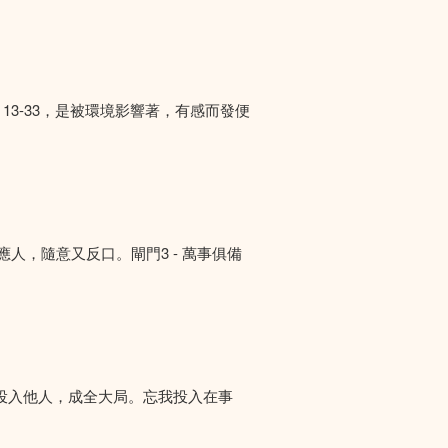
13-33，是被環境影響著，有感而發便
答應人，隨意又反口。閘門3 - 萬事俱備
投入他人，成全大局。忘我投入在事