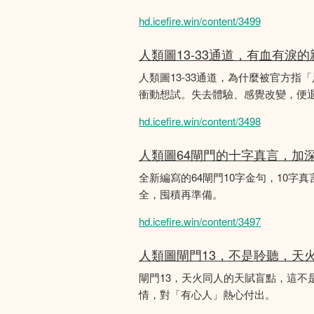
hd.icefire.win/content/3499
人類圖13-33通道，有血有淚
人類圖13-33通道，為什麼被官方指
衝動想試。失去體驗、感覺改變，便
hd.icefire.win/content/3498
人類圖64閘門的十字真言，加
全新編寫的64閘門10字金句，10字真
全，囤積再準備。
hd.icefire.win/content/3497
人類圖閘門13，不是聆聽，天
閘門13，天火同人的天賦盲點，這
情，對「有心人」熱心付出。