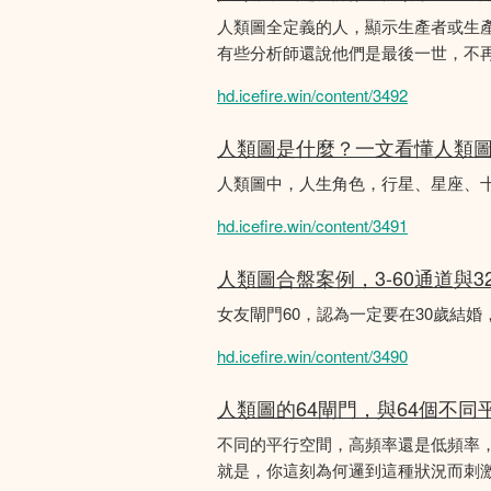
人類圖全定義的人，顯示生產者或生
有些分析師還說他們是最後一世，不
hd.icefire.win/content/3492
人類圖是什麼？一文看懂人類
人類圖中，人生角色，行星、星座、
hd.icefire.win/content/3491
人類圖合盤案例，3-60通道與3
女友閘門60，認為一定要在30歲結
hd.icefire.win/content/3490
人類圖的64閘門，與64個不同
不同的平行空間，高頻率還是低頻率
就是，你這刻為何邏到這種狀況而刺