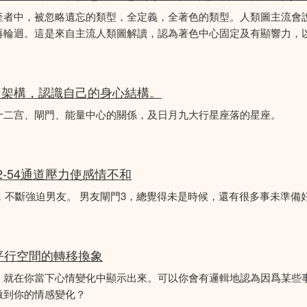
產者中，被忽略遺忘的類型，全定義，全著色的類型。人類圖主流會
再輪迴。這是來自主流人類圖解讀，認為著色中心固定及有顯響力，以
圖架構，認識自己的身心結構。
十二宫、閘門、能量中心的關係，及日月九大行星座落的星座。
2-54通道壓力使感情不和
婚，不斷強迫男友。 男友閘門3，總覺得未是時候，還有很多事未準備
平行空間的轉移換象
，就在你當下心情變化中顯示出來。可以你會有邏輯地認為因爲某些
激到你的情感變化？