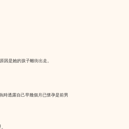
們求助，原因是她的孩子離街出走。
爭執時透露自己早幾個月已懷孕是前男
型。