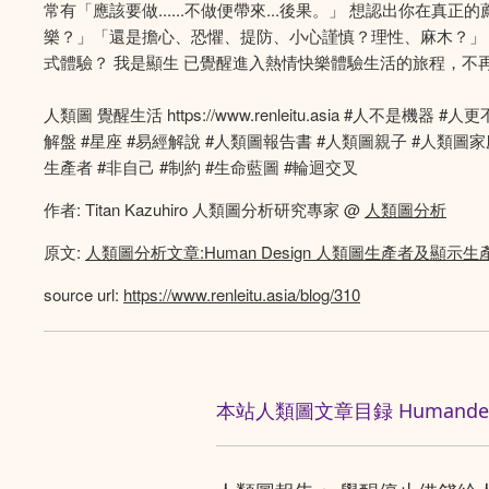
常有「應該要做......不做便帶來...後果。」 想認出你
樂？」「還是擔心、恐懼、提防、小心謹慎？理性、麻木？」
式體驗？ 我是顯生 已覺醒進入熱情快樂體驗生活的旅程，不
人類圖 覺醒生活 https://www.renleitu.asia #
解盤 #星座 #易經解說 #人類圖報告書 #人類圖親子 #人類圖家
生產者 #非自己 #制約 #生命藍圖 #輪迴交叉
作者: Titan Kazuhiro 人類圖分析研究專家 @
人類圖分析
原文:
人類圖分析文章:Human Design 人類圖生產者及顯
source url:
https://www.renleitu.asia/blog/310
本站人類圖文章目録 Humandesig