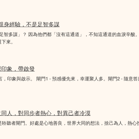
的親身經驗，不是足智多謀
「足智多謀」？ 因為他們都「沒有這通道」，不知這通道的血淚辛酸。
退下來。
深印象，帶啟發
言，印象與啟示。 閘門1 - 預感優先來，幸運聚人多。閘門2 - 隨意
火同人，對同步者熱心，對異己者冷漠
不是聆聽者閘門。好處是心地善良，世界大同的想法，捨己為人，熱心