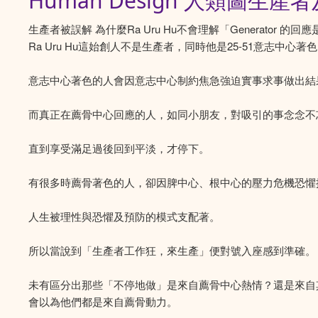
Human Design 人類圖
生產者被誤解 為什麼Ra Uru Hu不會理解「Genera
Ra Uru Hu這始創人不是生產者，同時他是25-51意志中心著
意志中心著色的人會因意志中心制約焦急強迫實事求事做出結
而真正在薦骨中心回應的人，如同小朋友，對吸引的事念念不
直到享受滿足過後回到平淡，才停下。
有很多時薦骨著色的人，卻因脾中心、根中心的壓力危機恐懼
人生被理性與恐懼及預防的模式支配著。
所以當說到「生產者工作狂，來生產」便對號入座感到準確。
未有區分出那些「不停地做」是來自薦骨中心熱情？還是來自
會以為他們都是來自薦骨動力。