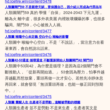
hd.icefire.win/content/3478
人類圖閘門59 不是親密天賦，要保護自己，因介紹人而成為代罪羔羊
人類圖閘門59 真的 學懂「自保」 2024-2043 下元九運，
離為火 離中虛，很多外表美麗 內裡敗壞爛爆的事，也很多
騙局。閘門59，小心被推入人禍。
hd.icefire.win/content/3477
人類圖 喉嚨中心未定義 空白中心 喉輪的影響
人類圖中 喉輪中心空白，不是「不說話」，當注意力在看
著東西，會自然說出話來。
hd.icefire.win/content/3476
人類圖42-53通道 循環通道 不斷重新開始人類圖閘門42 閘門53
人類圖中53與42，為什麼是循理？是因為這2個閘門會不
斷推動人，「從新再開始過。」 53會因為壓力，怕事件越
弄越亂而想放棄，重頭再做一次才安心。若然先冷靜休息
再回來，就會發現「無須重頭再做，也能一修正回到預期
中。」
hd.icefire.win/content/3475
人類圖 覺醒人生 生產者不是勞動，遠離被勞動的標籤
人類圖生產者 並不是勞動 不是來生產，生產者英文是