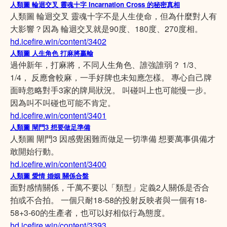
人類圖 輪迴交叉 靈魂十字 Incarnation Cross 的秘密真相
人類圖 輪迴交叉 靈魂十字不是人生使命，但為什麼對人有
大影響？因為 輪迴交叉就是90度、180度、270度相。
hd.icefire.win/content/3402
人類圖 人生角色 打麻將贏輸
過仲新年，打麻將，不同人生角色、誰強誰弱？ 1/3、
1/4， 反應會較麻，一手好牌也未知應怎樣。 專心自己牌
面時忽略對手3家的牌局狀況。 叫碰叫上也可能慢一步。
因為叫不叫碰也可能不肯定。
hd.icefire.win/content/3401
人類圖 閘門3 想要做足準備
人類圖 閘門3 因感覺困難而做足一切準備 想要萬事俱備才
敢開始行動。
hd.icefire.win/content/3400
人類圖 愛情 婚姻 關係合盤
面對感情關係，千萬不要以「類型」定義2人關係是否合
拍或不合拍。 一個只耐18-58的投射反映者與一個有18-
58+3-60的生產者，也可以好相似行為態度。
hd.icefire.win/content/3393