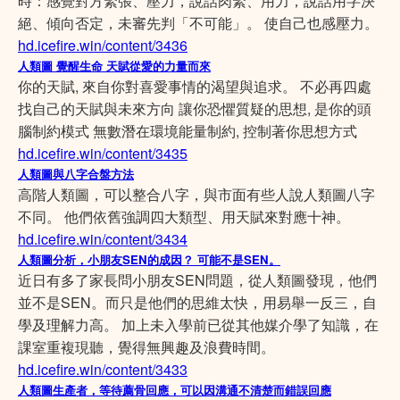
時：感覺對方緊張、壓力，說話肉緊、用力，說話用字決
絕、傾向否定，未審先判「不可能」。 使自己也感壓力。
hd.icefire.win/content/3436
人類圖 覺醒生命 天賦從愛的力量而來
你的天賦, 來自你對喜愛事情的渴望與追求。 不必再四處
找自己的天賦與未來方向 讓你恐懼質疑的思想, 是你的頭
腦制約模式 無數潛在環境能量制約, 控制著你思想方式
hd.icefire.win/content/3435
人類圖與八字合盤方法
高階人類圖，可以整合八字，與市面有些人說人類圖八字
不同。 他們依舊強調四大類型、用天賦來對應十神。
hd.icefire.win/content/3434
人類圖分析，小朋友SEN的成因？ 可能不是SEN。
近日有多了家長問小朋友SEN問題，從人類圖發現，他們
並不是SEN。而只是他們的思維太快，用易舉一反三，自
學及理解力高。 加上未入學前已從其他媒介學了知識，在
課室重複現聽，覺得無興趣及浪費時間。
hd.icefire.win/content/3433
人類圖生產者，等待薦骨回應，可以因溝通不清楚而錯誤回應