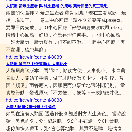
人類圖 顯示生產者 與 純生產者 的策略 薦骨回應的真正意思
兩難如何選擇？ 若是生產者 薦骨回應「現在去看電影，最
後一場次了。」 意志中心回應「現在立即要完成project。
要即日內完成。」 G中心回應「好想獨處去吹吹風relax」
情緒中心回應「好煩，不想再理任何事。」 根中心回應
「好大壓力，壓力爆炸，但不能不做。」 脾中心回應「再
不處理，後患無窮」
hd.icefire.win/content/3389
人類圖 閘門27 順便幫助人 大事化小
人類圖高階版本：閘門27，順便方便，大事化小。 來自薦
骨動力，開始了事情，做了才順便做多少少，不計較。常
因「順便」而答應人，因順便而無事忙地讓時間混亂。 當
實際行動，發現原來「不方便」，便等下一次順便才做。
hd.icefire.win/content/3388
不懂人類圖也能分辨人生角色
如果在沒有人類圖 透過聆聽會知道對方人生角色。 當你說
話，黑色的爻，爻1 留意聽，爻2心不在焉，爻3也會聽，
想你加快入戲玉，爻4會心算地聽，其實不是聽，是找位