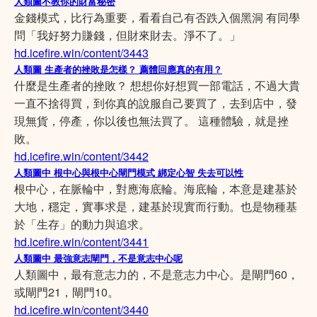
人類圖不教你的財富秘密
金錢模式，比行為重要，看看自己有否跌入個黑洞 有同學
問「我好努力賺錢，但財來財去。淨不了。」
hd.icefire.win/content/3443
人類圖 生產者的挫敗是怎樣？ 薦體回應真的有用？
什麼是生產者的挫敗？ 想想你好想買一部電話，不過大貴
一直不捨得買，到你真的說服自己要買了，去到店中，發
現無貨，停產，你以後也無法買了。 這種體驗，就是挫
敗。
hd.icefire.win/content/3442
人類圖中 根中心與根中心閘門模式 綁定心智 失去可以性
根中心，在脈輪中，對應海底輪。海底輪，本意是建基於
大地，穩定，實事求是，建基於現實而行動。也是物種基
於「生存」的動力與追求。
hd.icefire.win/content/3441
人類圖中 最強意志閘門，不是意志中心呢
人類圖中，最有意志力的，不是意志力中心。是閘門60，
或閘門21，閘門10。
hd.icefire.win/content/3440