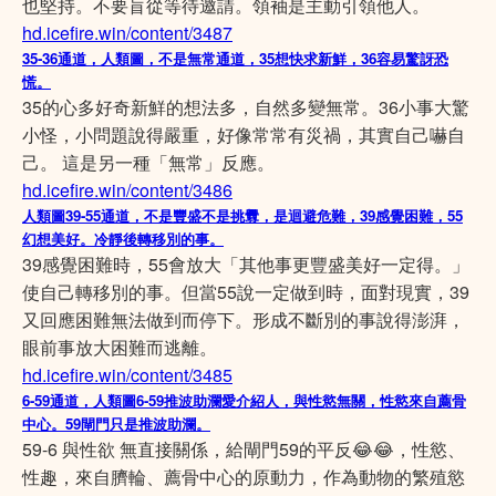
也堅持。不要盲從等待邀請。領袖是主動引領他人。
hd.icefire.win/content/3487
35-36通道，人類圖，不是無常通道，35想快求新鮮，36容易驚訝恐
慌。
35的心多好奇新鮮的想法多，自然多變無常。36小事大驚
小怪，小問題說得嚴重，好像常常有災禍，其實自己嚇自
己。 這是另一種「無常」反應。
hd.icefire.win/content/3486
人類圖39-55通道，不是豐盛不是挑釁，是迴避危難，39感覺困難，55
幻想美好。冷靜後轉移別的事。
39感覺困難時，55會放大「其他事更豐盛美好一定得。」
使自己轉移別的事。但當55說一定做到時，面對現實，39
又回應困難無法做到而停下。形成不斷別的事說得澎湃，
眼前事放大困難而逃離。
hd.icefire.win/content/3485
6-59通道，人類圖6-59推波助瀾愛介紹人，與性慾無關，性慾來自薦骨
中心。59閘門只是推波助瀾。
59-6 與性欲 無直接關係，給閘門59的平反😂😂，性慾、
性趣，來自臍輪、薦骨中心的原動力，作為動物的繁殖慾