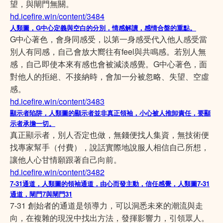
望，與閘門無關。
hd.icefire.win/content/3484
人類圖，G中心定義與空白的分別，情感解讀，感情合盤的重點。
G中心著色，會身同感受，以第一身感受代入他人感受當
別人有同感，自己會放大嚮往有feel與共鳴感。若別人無
感，自己即使本來有感也會被減淡感覺。G中心著色，面
對他人的拒絕、不接納時，會加一分被忽略、失望、空虛
感。
hd.icefire.win/content/3483
顯示者陷阱，人類圖的顯示者並非真正領袖，小心被人推卸責任，要顯
示者承擔一切。
真正顯示者，別人否定也做，無錢便找人集資，無技術便
找專家幫手（付費），說話實際地說服人相信自己所想，
讓他人心甘情願跟著自己向前。
hd.icefire.win/content/3482
7-31通道，人類圖的領袖通道，由心而發主動，信任感覺，人類圖7-31
通道，閘門7與閘門31
7-31 創始者的通道是領導力，可以洞悉未來的潮流與走
向，在複雜的現況中找出方法，發揮影響力，引領眾人。