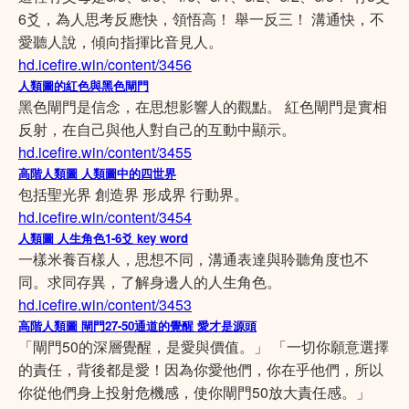
6爻，為人思考反應快，領悟高！ 舉一反三！ 溝通快，不
愛聽人說，傾向指揮比音見人。
hd.icefire.win/content/3456
人類圖的紅色與黑色閘門
黑色閘門是信念，在思想影響人的觀點。 紅色閘門是實相
反射，在自己與他人對自己的互動中顯示。
hd.icefire.win/content/3455
高階人類圖 人類圖中的四世界
包括聖光界 創造界 形成界 行動界。
hd.icefire.win/content/3454
人類圖 人生角色1-6爻 key word
一樣米養百樣人，思想不同，溝通表達與聆聽角度也不
同。求同存異，了解身邊人的人生角色。
hd.icefire.win/content/3453
高階人類圖 閘門27-50通道的覺醒 愛才是源頭
「閘門50的深層覺醒，是愛與價值。」 「一切你願意選擇
的責任，背後都是愛！因為你愛他們，你在乎他們，所以
你從他們身上投射危機感，使你閘門50放大責任感。」