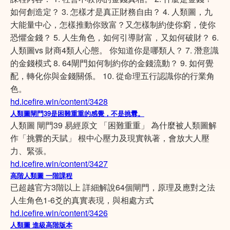
如何創造定？ 3. 怎樣才是真正財務自由？ 4. 人類圖，九
大能量中心，怎樣推動你致富？又怎樣制約使你窮，使你
恐懼金錢？ 5. 人生角色，如何引導財富，又如何破財？ 6.
人類圖vs 財商4類人心態。 你知道你是哪類人？ 7. 潛意識
的金錢模式 8. 64閘門如何制約你的金錢流動？ 9. 如何覺
配，轉化你與金錢關係。 10. 從命理五行認識你的行業角
色。
hd.icefire.win/content/3428
人類圖閘門39是困難重重的感覺，不是挑釁。
人類圖 閘門39 易經原文 「困難重重」 為什麼被人類圖解
作「挑釁的天賦」 根中心壓力及現實執著，會放大人壓
力、緊張。
hd.icefire.win/content/3427
高階人類圖 一階課程
已超越官方3階以上 詳細解說64個閘門，原理及應對之法
人生角色1-6爻的真實表現，與相處方式
hd.icefire.win/content/3426
人類圖 進級高階版本