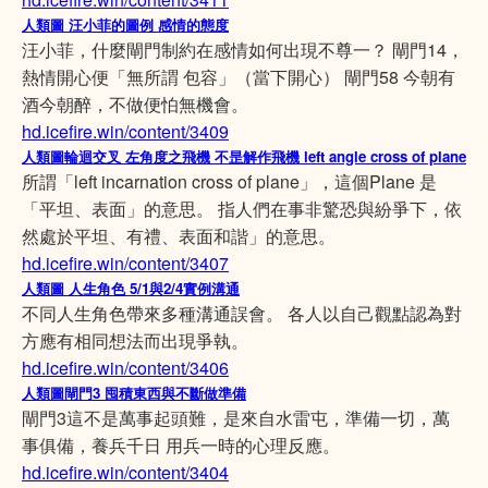
人類圖 汪小菲的圖例 感情的態度
汪小菲，什麼閘門制約在感情如何出現不尊一？ 閘門14，
熱情開心便「無所謂 包容」（當下開心） 閘門58 今朝有
酒今朝醉，不做便怕無機會。
hd.icefire.win/content/3409
人類圖輪迴交叉 左角度之飛機 不昰解作飛機 left angle cross of plane
所謂「left incarnation cross of plane」，這個Plane 是
「平坦、表面」的意思。 指人們在事非驚恐與紛爭下，依
然處於平坦、有禮、表面和諧」的意思。
hd.icefire.win/content/3407
人類圖 人生角色 5/1與2/4實例溝通
不同人生角色帶來多種溝通誤會。 各人以自己觀點認為對
方應有相同想法而出現爭執。
hd.icefire.win/content/3406
人類圖閘門3 囤積東西與不斷做準備
閘門3這不是萬事起頭難，是來自水雷屯，準備一切，萬
事俱備，養兵千日 用兵一時的心理反應。
hd.icefire.win/content/3404