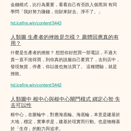
金錢模式，比行為重要，看看自己有否跌入個黑洞 有同
學問「我好努力賺錢，但財來財去。淨不了。」
hd.icefire.win/content/3443
人類圖 生產者的挫敗是怎樣？ 薦體回應真的有
用？
什麼是生產者的挫敗？ 想想你好想買一部電話，不過大
貴一直不捨得買，到你真的說服自己要買了，去到店中，
發現無貨，停產，你以後也無法買了。 這種體驗，就是
挫敗。
hd.icefire.win/content/3442
人類圖中 根中心與根中心閘門模式 綁定心智 失
去可以性
根中心，在脈輪中，對應海底輪。海底輪，本意是建基於
大地，穩定，實事求是，建基於現實而行動。也是物種基
於「生存」的動力與追求。