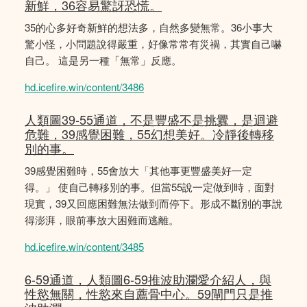
新鮮，36容易驚訝恐慌。
35的心多好奇新鮮的想法多，自然多變無常。36小事大
驚小怪，小問題說得嚴重，好像常常有災禍，其實自己嚇
自己。 這是另一種「無常」反應。
hd.icefire.win/content/3486
人類圖39-55通道，不是豐盛不是挑釁，是迴避
危難，39感覺困難，55幻想美好。冷靜後轉移
別的事。
39感覺困難時，55會放大「其他事更豐盛美好一定
得。」 使自己轉移別的事。但當55說一定做到時，面對
現實，39又回應困難無法做到而停下。形成不斷別的事說
得澎湃，眼前事放大困難而逃離。
hd.icefire.win/content/3485
6-59通道，人類圖6-59推波助瀾愛介紹人，與
性慾無關，性慾來自薦骨中心。59閘門只是推