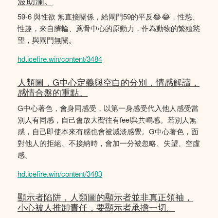
波助瀾。
59-6 與性欲 無直接關係，給閘門59的平反😂😂，性慾、
性趣，來自臍輪、薦骨中心的原動力，作為動物的繁殖慾
望，與閘門無關。
hd.icefire.win/content/3484
人類圖，G中心定義與空白的分別，情感解讀，
感情合盤的重點。
G中心著色，會身同感受，以第一身感受代入他人感受當
別人有同感，自己會放大嚮往有feel與共鳴感。若別人無
感，自己即使本來有感也會被減淡感覺。G中心著色，面
對他人的拒絕、不接納時，會加一分被忽略、失望、空虛
感。
hd.icefire.win/content/3483
顯示者陷阱，人類圖的顯示者並非真正領袖，
小心被人推卸責任，要顯示者承擔一切。