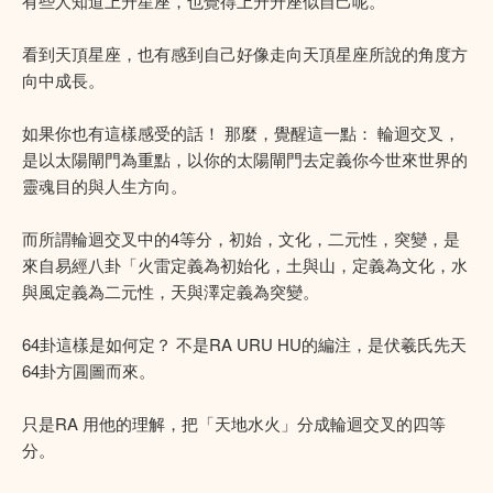
有些人知道上升星座，也覺得上升升座似自己呢。
看到天頂星座，也有感到自己好像走向天頂星座所說的角度方
向中成長。
如果你也有這樣感受的話！ 那麼，覺醒這一點： 輪迴交叉，
是以太陽閘門為重點，以你的太陽閘門去定義你今世來世界的
靈魂目的與人生方向。
而所謂輪迴交叉中的4等分，初始，文化，二元性，突變，是
來自易經八卦「火雷定義為初始化，土與山，定義為文化，水
與風定義為二元性，天與澤定義為突變。
64卦這樣是如何定？ 不是RA URU HU的編注，是伏羲氏先天
64卦方㘣圖而來。
只是RA 用他的理解，把「天地水火」分成輪迴交叉的四等
分。