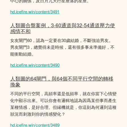
中心的關係，及日月九大行星座落的星座。
hd.icefire.win/content/3491
人類圖合盤案例，3-60通道與32-54通道壓力使
感情不和
女友閘門60，認為一定要在30歲結婚，不斷強迫男友。
男友閘門3，總覺得未是時候，還有很多事未準備好，不
能衝動結婚。
hd.icefire.win/content/3490
人類圖的64閘門，與64個不同平行空間的轉移
換象
不同的平行空間，高頻率還是低頻率，就在你當下心情變
化中顯示出來。可以你會有邏輯地認為因爲某些事而產生
某種情感，是好合理。但縁機就是，你這刻為何邏到這種
狀況而刺激到你的情感變化？
hd.icefire.win/content/3489