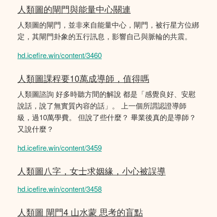
人類圖的閘門與能量中心關連
人類圖的閘門，並非來自能量中心，閘門，被行星方位綁
定，其閘門卦象的五行訊息，影響自己與脈輪的共震。
hd.icefire.win/content/3460
人類圖課程要10萬成導師，值得嗎
人類圖諮詢 好多時聽方間的解說 都是「感覺良好、安慰
說話，說了無實質內容的話」。 上一個所謂認證導師
級，過10萬學費。 但說了些什麼？ 畢業後真的是導師？
又說什麼？
hd.icefire.win/content/3459
人類圖八字，女士求姻緣，小心被誤導
hd.icefire.win/content/3458
人類圖 閘門4 山水蒙 思考的盲點