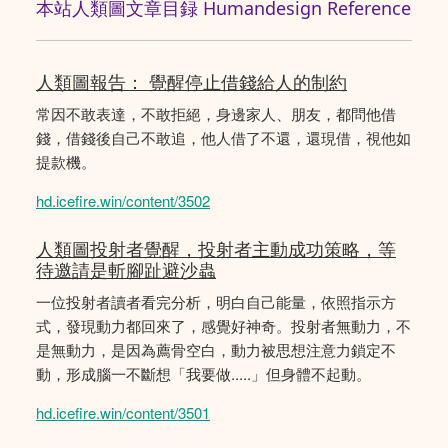
本站人類圖文章目録 Humandesign Reference
人類圖報告： 覺醒停止借錢給人的制約
常因不敢表達，不敢拒絕，身邊家人、朋友，都問他借
錢，借錢後自己不敢追，他人借了不還，還現借，視他如
提款機。
hd.icefire.win/content/3502
人類圖投射者覺醒，投射者主動成功策略，等
待邀請是斬腳趾避沙蟲
一位投射者讀者看完分析，明白自己能量，依照指示方
式，發現動力都回來了，感覺好神奇。投射者無動力，不
是無動力，是因為薦骨空白，動力被思想注意力鎖定不
動，形成腦一不斷想「我要做.....」但身體不起動。
hd.icefire.win/content/3501