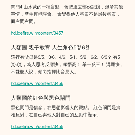
閘門4 山水蒙的一種盲點，會把過去部份記憶，混淆其他
事情，產生模糊誤會。 會覺得他人答案不是最後答案，
而左問右問。
hd.icefire.win/content/3457
人類圖 親子教育 人生角色5爻6爻
這裡有父母是3/5、3/6、4/6、5/1、5/2、6/2、6/3？ 有5
爻6爻，為人思考反應快，領悟高！ 舉一反三！ 溝通快，
不愛聽人說，傾向指揮比音見人。
hd.icefire.win/content/3456
人類圖的紅色與黑色閘門
黑色閘門是信念，在思想影響人的觀點。 紅色閘門是實
相反射，在自己與他人對自己的互動中顯示。
hd.icefire.win/content/3455