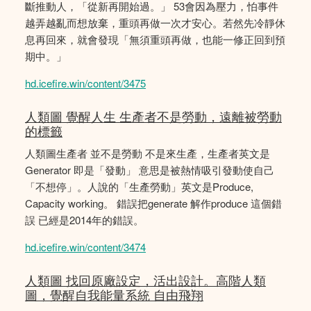
斷推動人，「從新再開始過。」 53會因為壓力，怕事件
越弄越亂而想放棄，重頭再做一次才安心。若然先冷靜休
息再回來，就會發現「無須重頭再做，也能一修正回到預
期中。」
hd.icefire.win/content/3475
人類圖 覺醒人生 生產者不是勞動，遠離被勞動
的標籤
人類圖生產者 並不是勞動 不是來生產，生產者英文是
Generator 即是「發動」 意思是被熱情吸引發動使自己
「不想停」。人說的「生產勞動」英文是Produce,
Capacity working。 錯誤把generate 解作produce 這個錯
誤 已經是2014年的錯誤。
hd.icefire.win/content/3474
人類圖 找回原廠設定，活出設計。高階人類
圖，覺醒自我能量系統 自由飛翔