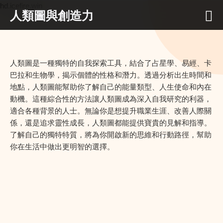
hd.icefire.win
人類圖與創造力
人類圖是一種獨特的自我探索工具，結合了占星學、易經、卡
巴拉和生物學，揭示個體的性格和潛力。透過分析出生時間和
地點，人類圖能幫助你了解自己的能量類型、人生使命和內在
動機。這種綜合性的方法讓人類圖成為深入自我研究的利器，
適合各種背景的人士。無論你是想提升職業生涯、改善人際關
係，還是追求靈性成長，人類圖都能提供寶貴的見解和指導。
了解自己的獨特特質，將為你開啟新的思維和行動路徑，幫助
你在生活中做出更明智的選擇。