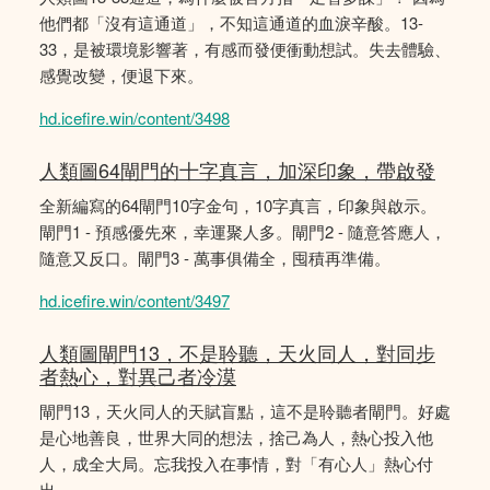
他們都「沒有這通道」，不知這通道的血淚辛酸。13-
33，是被環境影響著，有感而發便衝動想試。失去體驗、
感覺改變，便退下來。
hd.icefire.win/content/3498
人類圖64閘門的十字真言，加深印象，帶啟發
全新編寫的64閘門10字金句，10字真言，印象與啟示。
閘門1 - 預感優先來，幸運聚人多。閘門2 - 隨意答應人，
隨意又反口。閘門3 - 萬事俱備全，囤積再準備。
hd.icefire.win/content/3497
人類圖閘門13，不是聆聽，天火同人，對同步
者熱心，對異己者冷漠
閘門13，天火同人的天賦盲點，這不是聆聽者閘門。好處
是心地善良，世界大同的想法，捨己為人，熱心投入他
人，成全大局。忘我投入在事情，對「有心人」熱心付
出。