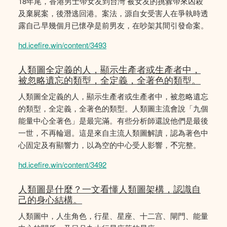
18年尾，香港男士帶女友到台灣 被女友的挑釁帶來凶殺
及棄屍案，後潛逃回港。案法，源自女受害人在爭執時透
露自己早幾個月已懷孕是前男友，在吵架其間引發命案。
hd.icefire.win/content/3493
人類圖全定義的人，顯示生產者或生產者中，
被忽略遺忘的類型，全定義，全著色的類型。
人類圖全定義的人，顯示生產者或生產者中，被忽略遺忘
的類型，全定義，全著色的類型。人類圖主流會說「九個
能量中心全著色」是最完滿。有些分析師還說他們是最後
一世，不再輪迴。這是來自主流人類圖解讀，認為著色中
心固定及有顯響力，以為空的中心受人影響，𣎴完整。
hd.icefire.win/content/3492
人類圖是什麼？一文看懂人類圖架構，認識自
己的身心結構。
人類圖中，人生角色，行星、星座、十二宫、閘門、能量