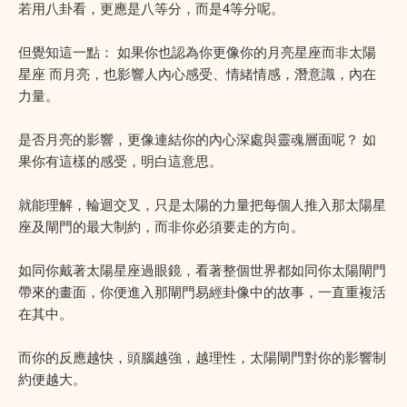
若用八卦看，更應是八等分，而是4等分呢。
但覺知這一點： 如果你也認為你更像你的月亮星座而非太陽
星座 而月亮，也影響人內心感受、情緒情感，潛意識，內在
力量。
是否月亮的影響，更像連結你的內心深處與靈魂層面呢？ 如
果你有這樣的感受，明白這意思。
就能理解，輪迴交叉，只是太陽的力量把每個人推入那太陽星
座及閘門的最大制約，而非你必須要走的方向。
如同你戴著太陽星座過眼鏡，看著整個世界都如同你太陽閘門
帶來的畫面，你便進入那閘門易經卦像中的故事，一直重複活
在其中。
而你的反應越快，頭腦越強，越理性，太陽閘門對你的影響制
約便越大。