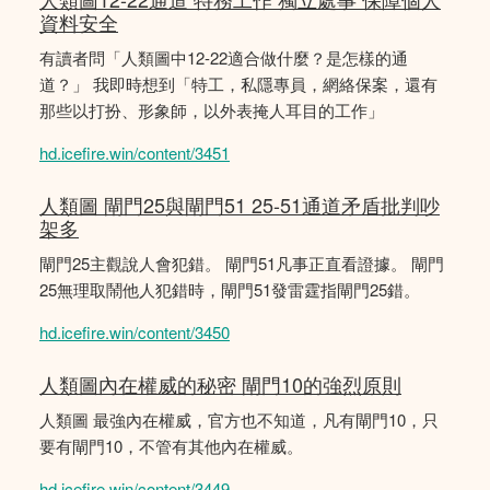
資料安全
有讀者問「人類圖中12-22適合做什麼？是怎樣的通
道？」 我即時想到「特工，私隱專員，網絡保案，還有
那些以打扮、形象師，以外表掩人耳目的工作」
hd.icefire.win/content/3451
人類圖 閘門25與閘門51 25-51通道矛盾批判吵
架多
閘門25主觀說人會犯錯。 閘門51凡事正直看證據。 閘門
25無理取鬧他人犯錯時，閘門51發雷霆指閘門25錯。
hd.icefire.win/content/3450
人類圖內在權威的秘密 閘門10的強烈原則
人類圖 最強內在權威，官方也不知道，凡有閘門10，只
要有閘門10，不管有其他內在權威。
hd.icefire.win/content/3449