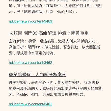
解，加上始創人認為「在這卦中，人應該如何才對」的想
法，把「應該如何做」說為「你的天賦」。
hd.icefire.win/content/3463
人類圖 閘門39 高維解讀 挑釁？困難重重
主流解讀： 挑釁，透過挑釁，激發人與人關係的火花！
高維分析：閘門39: 未做先說難、否定行動，放大困難感
覺，形成潑冷水否定的行為。
hd.icefire.win/content/3462
微笑抑鬱症 - 人類圖分析案例
微笑抑鬱症，表面開心正面，背人痛苦鬰結。 從過去我
的案例及認識的人，體驗較容易出現這些狀況的人類圖通
道、Profile、閘門。 容易出現微笑抑鬱的模式。
hd.icefire.win/content/3461