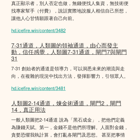
真正顯示者，別人否定也做，無錢便找人集資，無技術便
找專家幫手（付費），說話實際地說服人相信自己所想，
讓他人心甘情願跟著自己向前。
hd.icefire.win/content/3482
7-31通道，人類圖的領袖通道，由心而發主
動，信任感覺，人類圖7-31通道，閘門7與閘門
31
7-31 創始者的通道是領導力，可以洞悉未來的潮流與走
向，在複雜的現況中找出方法，發揮影響力，引領眾人。
hd.icefire.win/content/3481
人類圖2-14通道，煉金術通道，閘門2，閘門
14，真正用法
一般人類圖把2-14通道 說為「黑石成金」，把他們定義
為賺錢天賦。第一，金錢不是他們所理解。人面對金錢，
貪婪恐懼我執計算，會打亂各閘門及思想。 甚至把事情