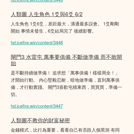
人類圖 人生角色 1爻與6爻 6/2
人生角色 1爻6爻，差距最大，溝通最多誤會。 1爻剛剛
開始 事情未發生，6爻結局完了 後續影響。
hd.icefire.win/content/3448
閘門3 水雷屯 萬事要俱備 不斷做準備 而不敢開
始
是不斷持續做準備！ 追求想「萬事俱備！樣樣周全！」
才開始行動。 內心堅毅忍耐，暗地做準備，直到萬事俱
備，才行動實踐。 閘門3喜歡屯積東西，買買買，準備一
切。
hd.icefire.win/content/3447
人類圖不教你的財富秘密
金錢模式，比行為重要，看看自己有否跌入個黑洞 有同