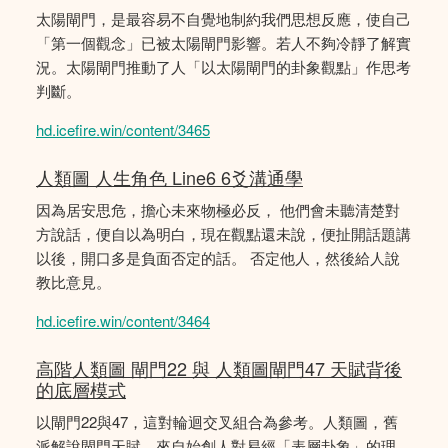
太陽閘門，是最容易不自覺地制約我們思想反應，使自己
「第一個觀念」已被太陽閘門影響。若人不夠冷靜了解實
況。太陽閘門推動了人「以太陽閘門的卦象觀點」作思考
判斷。
hd.icefire.win/content/3465
人類圖 人生角色 Line6 6爻溝通學
因為居安思危，擔心未來物極必反， 他們會未聽清楚對
方說話，便自以為明白，現在觀點還未說，便扯開話題講
以後，開口多是負面否定的話。 否定他人，然後給人說
教比意見。
hd.icefire.win/content/3464
高階人類圖 閘門22 與 人類圖閘門47 天賦背後
的底層模式
以閘門22與47，這對輪迴交叉組合為參考。人類圖，舊
派解說閘門天賦，來自始創人對易經「表層卦象」的理