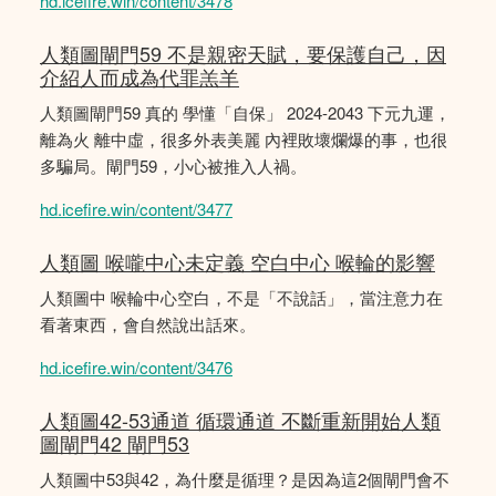
hd.icefire.win/content/3478
人類圖閘門59 不是親密天賦，要保護自己，因
介紹人而成為代罪羔羊
人類圖閘門59 真的 學懂「自保」 2024-2043 下元九運，
離為火 離中虛，很多外表美麗 內裡敗壞爛爆的事，也很
多騙局。閘門59，小心被推入人禍。
hd.icefire.win/content/3477
人類圖 喉嚨中心未定義 空白中心 喉輪的影響
人類圖中 喉輪中心空白，不是「不說話」，當注意力在
看著東西，會自然說出話來。
hd.icefire.win/content/3476
人類圖42-53通道 循環通道 不斷重新開始人類
圖閘門42 閘門53
人類圖中53與42，為什麼是循理？是因為這2個閘門會不