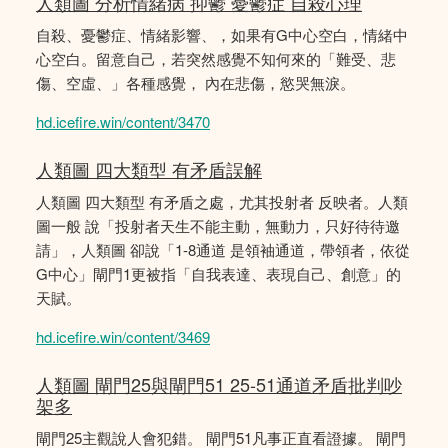
人類圖 分析情緒病 抑鬱 憂鬱症 自殺心理
自殺、憂鬱症、情緒影響、，如果有G中心空白，情緒中
心空白。留意自己，若突然感覺不知何來的「難受、悲
傷、空虛、」各種感覺， 內在悲傷，慾哭無淚。
hd.icefire.win/content/3470
人類圖 四大類型 有矛盾誤解
人類圖 四大類型 有矛盾之處，尤其投射者 反映者。人類
圖一般 說「投射者天生不能主動，無動力，只好待待邀
請」，人類圖 卻說「1-8通道 是領袖通道，帶領者，依從
G中心」閘門1更被指「自我表達、表現自己、創意」的
天賦。
hd.icefire.win/content/3469
人類圖 閘門25與閘門51 25-51通道矛盾批判吵
架多
閘門25主觀說人會犯錯。 閘門51凡事正直看證據。 閘門