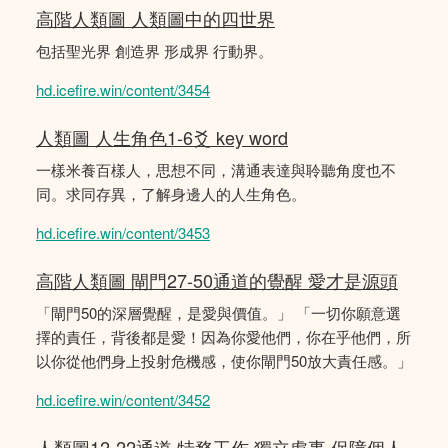
高階人類圖 人類圖中的四世界
包括聖光界 創造界 形成界 行動界。
hd.icefire.win/content/3454
人類圖 人生角色1-6爻 key word
一樣米養百樣人，思想不同，溝通表達與聆聽角度也不
同。求同存異，了解身邊人的人生角色。
hd.icefire.win/content/3453
高階人類圖 閘門27-50通道的覺醒 愛才是源頭
「閘門50的深層覺醒，是愛與價值。」 「一切你願意選
擇的責任，背後都是愛！因為你愛他們，你在乎他們，所
以你從他們身上投射危機感，使你閘門50放大責任感。」
hd.icefire.win/content/3452
人類圖12-22通道 特務工作 獨立處事 保障個人