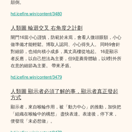
顛倒。
hd.icefire.win/content/3480
人類圖 輪迴交叉 右角度之計劃
閘門16當小心謹慎，防範於未焉，會看人微頭眼額，小心
做準備才能輕鬆。博取人認同、小心得失人。 同時9會針
對細節，也傾向積小成多，萬丈高樓從地起。 16是顯示
者反應，以自己想法為主要，但9是薦骨體驗，以9對外所
在意的細節為主要。 帶來矛盾。
hd.icefire.win/content/3479
人類圖 顯示者必須了解的事，顯示者真正發起
方式
顯示者，來自喉輪作用，被「動力中心」的推動，加快把
「組織在喉輪中的構想」 盡快表達。表達後，停下來，
便發現「未必想做」。