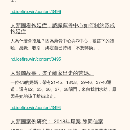
hd.icefire.win/content/3496
人類圖看拖延症，認識薦骨中心如何制約形成
拖延症
人為什麼會拖延？因為薦骨中心與G中心，被當下的體
驗、感覺、吸引，綁定自己持續「不想轉換」。
hd.icefire.win/content/3495
人類圖故事，孩子離家出走的苦媽。
一位4/6的媽媽，帶有21-45、18/58、29-46、37-40通
道，還有62、25、26、27、28閘門，來向我們求助，原
因是她的孩子離街出走。
hd.icefire.win/content/3494
人類圖案例研究： 2018年尾案 陳同佳案