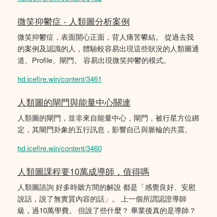
微笑抑鬱症 - 人類圖分析案例
微笑抑鬱症，表面開心正面，背人痛苦鬰結。 從過去我
的案例及認識的人，體驗較容易出現這些狀況的人類圖通
道、Profile、閘門。 容易出現微笑抑鬱的模式。
hd.icefire.win/content/3461
人類圖的閘門與能量中心關連
人類圖的閘門，並非來自能量中心，閘門，被行星方位綁
定，其閘門卦象的五行訊息，影響自己與脈輪的共震。
hd.icefire.win/content/3460
人類圖課程要10萬成導師，值得嗎
人類圖諮詢 好多時聽方間的解說 都是「感覺良好、安慰
說話，說了無實質內容的話」。 上一個所謂認證導師
級，過10萬學費。 但說了些什麼？ 畢業後真的是導師？