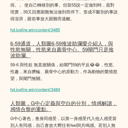
得。」 使自己轉移別的事。但當55說一定做到時，面對
現實，39又回應困難無法做到而停下。形成不斷別的事說
得澎湃，眼前事放大困難而逃離。
hd.icefire.win/content/3485
6-59通道，人類圖6-59推波助瀾愛介紹人，與
性慾無關，性慾來自薦骨中心。59閘門只是推
波助瀾。
59-6 與性欲 無直接關係，給閘門59的平反😂😂，性慾、
性趣，來自臍輪、薦骨中心的原動力，作為動物的繁殖慾
望，與閘門無關。
hd.icefire.win/content/3484
人類圖，G中心定義與空白的分別，情感解讀，
感情合盤的重點。
G中心著色，會身同感受，以第一身感受代入他人感受當
別人有同感，自己會放大嚮往有feel與共鳴感。若別人無