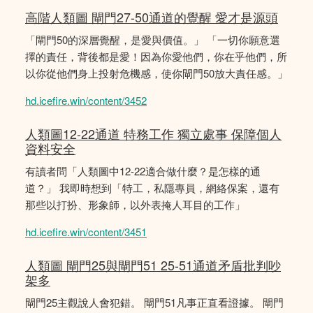
高階人類圖 閘門27-50通道的覺醒 愛才是源頭
「閘門50的深層覺醒，是愛與價值。」 「一切你願意選
擇的責任，背後都是愛！因為你愛他們，你在乎他們，所
以你從他們身上投射危機感，使你閘門50放大責任感。」
hd.icefire.win/content/3452
人類圖12-22通道 特務工作 獨立處事 保障個人
資料安全
有讀者問「人類圖中12-22適合做什麼？是怎樣的通
道？」 我即時想到「特工，私隱專員，網絡保案，還有
那些以打扮、形象師，以外表掩人耳目的工作」
hd.icefire.win/content/3451
人類圖 閘門25與閘門51 25-51通道矛盾批判吵
架多
閘門25主觀說人會犯錯。 閘門51凡事正直看證據。 閘門