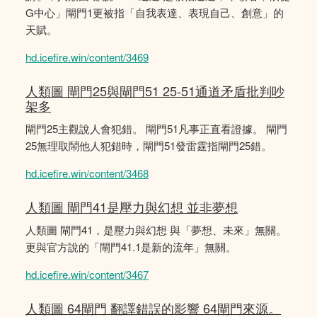
G中心」閘門1更被指「自我表達、表現自己、創意」的
天賦。
hd.icefire.win/content/3469
人類圖 閘門25與閘門51 25-51通道矛盾批判吵
架多
閘門25主觀說人會犯錯。 閘門51凡事正直看證據。 閘門
25無理取鬧他人犯錯時，閘門51發雷霆指閘門25錯。
hd.icefire.win/content/3468
人類圖 閘門41是壓力與幻想 並非夢想
人類圖 閘門41，是壓力與幻想 與「夢想、未來」無關。
更與官方說的「閘門41.1是新的流年」無關。
hd.icefire.win/content/3467
人類圖 64閘門 翻譯錯誤的影響 64閘門來源。