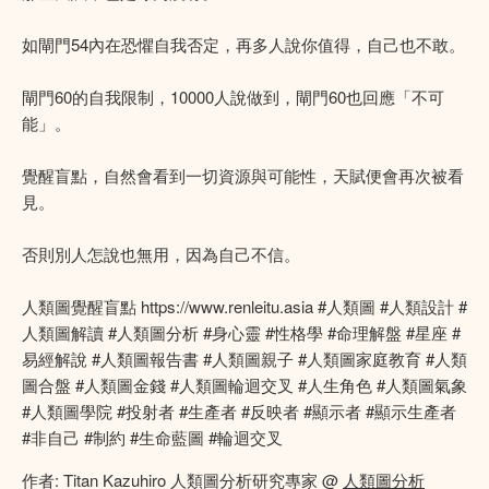
如閘門54內在恐懼自我否定，再多人說你值得，自己也不敢。
閘門60的自我限制，10000人說做到，閘門60也回應「不可
能」。
覺醒盲點，自然會看到一切資源與可能性，天賦便會再次被看
見。
否則別人怎說也無用，因為自己不信。
人類圖覺醒盲點 https://www.renleitu.asia #人類圖 #人類設計 #
人類圖解讀 #人類圖分析 #身心靈 #性格學 #命理解盤 #星座 #
易經解說 #人類圖報告書 #人類圖親子 #人類圖家庭教育 #人類
圖合盤 #人類圖金錢 #人類圖輪迴交叉 #人生角色 #人類圖氣象
#人類圖學院 #投射者 #生產者 #反映者 #顯示者 #顯示生產者
#非自己 #制約 #生命藍圖 #輪迴交叉
作者: Titan Kazuhiro 人類圖分析研究專家 @
人類圖分析