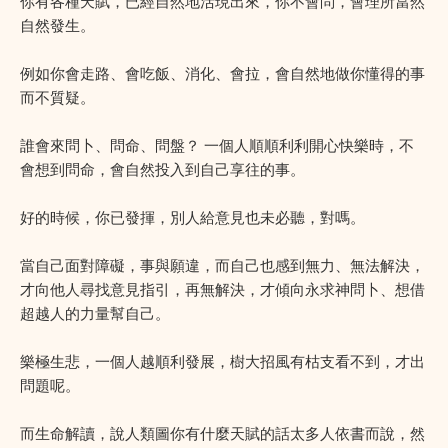
你有各種天賦，已經自然地活現出來，你不會問，會理所當然
自然發生。
例如你會走路、會吃飯、消化、會拉，會自然地做你懂得的事
而不質疑。
誰會來問卜、問命、問盤？ 一個人順順利利開心快樂時，不
會想到問命，會自然投入到自己享往的事。
好的時候，你已發揮，別人給意見也未必聽，對嗎。
當自己面對障礙，事與願違，而自己也感到無力、無法解決，
才向他人尋找意見指引，再無解決，才傾向永求神問卜、想借
超越人的力量幫自己。
樂極生悲，一個人越順利發展，樹大招風有枯支看不到，才出
問題呢。
而生命解讀，說人類圖你有什麼天賦的話太多人依書而說，然