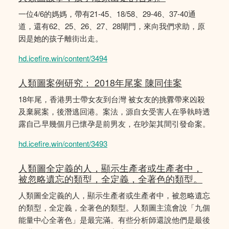
一位4/6的媽媽，帶有21-45、18/58、29-46、37-40通
道，還有62、25、26、27、28閘門，來向我們求助，原
因是她的孩子離街出走。
hd.icefire.win/content/3494
人類圖案例研究： 2018年尾案 陳同佳案
18年尾，香港男士帶女友到台灣 被女友的挑釁帶來凶殺
及棄屍案，後潛逃回港。案法，源自女受害人在爭執時透
露自己早幾個月已懷孕是前男友，在吵架其間引發命案。
hd.icefire.win/content/3493
人類圖全定義的人，顯示生產者或生產者中，
被忽略遺忘的類型，全定義，全著色的類型。
人類圖全定義的人，顯示生產者或生產者中，被忽略遺忘
的類型，全定義，全著色的類型。人類圖主流會說「九個
能量中心全著色」是最完滿。有些分析師還說他們是最後