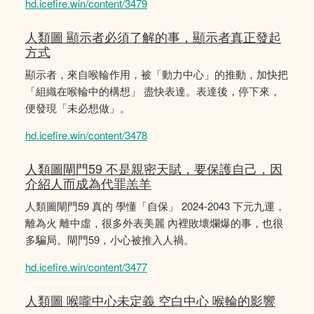
hd.icefire.win/content/3479
人類圖 顯示者必須了解的事，顯示者真正發起
方式
顯示者，來自喉輪作用，被「動力中心」的推動，加快把
「組織在喉輪中的構想」 盡快表達。表達後，停下來，
便發現「未必想做」。
hd.icefire.win/content/3478
人類圖閘門59 不是親密天賦，要保護自己，因
介紹人而成為代罪羔羊
人類圖閘門59 真的 學懂「自保」 2024-2043 下元九運，
離為火 離中虛，很多外表美麗 內裡敗壞爛爆的事，也很
多騙局。閘門59，小心被推入人禍。
hd.icefire.win/content/3477
人類圖 喉嚨中心未定義 空白中心 喉輪的影響