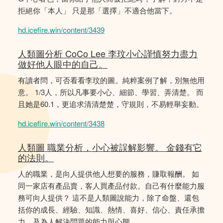
拒絕你「本人」 只是那「選擇」不適合他當下。
hd.icefire.win/content/3439
人類圖分析 CoCo Lee 李玟小心謹慎努力盡力
做好他人眼中的自己。
有讀者問，可否看看李玟的圖。純粹案例了解，別無他用
意。 1/3人，所以凡事要小心、細節、學習、弄清楚。 而
且她是60.1，更追求清清楚楚，守規則，不易輕舉妄動。
hd.icefire.win/content/3438
人類圖 職業分析，小心被誤解影響。 金錢有它
的法則。
人的職業，是向人提供他人想要的服務，賺取報酬。 如
同一家店有產品賣，客人買產品付款。自己有什麼能力服
務可向人提供？ 這不是人類圖說能力，除了命盤、還包
括你的成長、經驗、知識、熱情、喜好、信心、責任承擔
力、及為人解決問題的能力與心態。