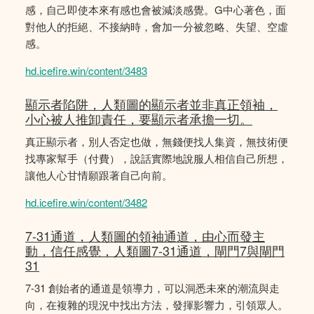
感，自己即使本來有感也會被減淡感覺。G中心著色，面
對他人的拒絕、不接納時，會加一分被忽略、失望、空虛
感。
hd.icefire.win/content/3483
顯示者陷阱，人類圖的顯示者並非真正領袖，
小心被人推卸責任，要顯示者承擔一切。
真正顯示者，別人否定也做，無錢便找人集資，無技術便
找專家幫手（付費），說話實際地說服人相信自己所想，
讓他人心甘情願跟著自己向前。
hd.icefire.win/content/3482
7-31通道，人類圖的領袖通道，由心而發主
動，信任感覺，人類圖7-31通道，閘門7與閘門
31
7-31 創始者的通道是領導力，可以洞悉未來的潮流與走
向，在複雜的現況中找出方法，發揮影響力，引領眾人。