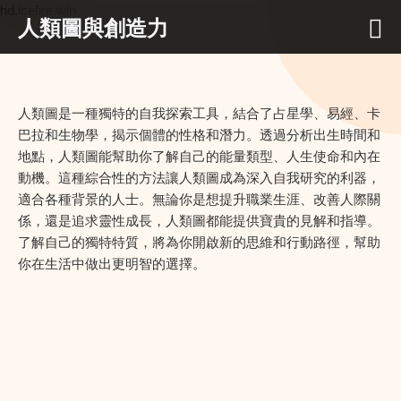
hd.icefire.win
人類圖與創造力
人類圖是一種獨特的自我探索工具，結合了占星學、易經、卡
巴拉和生物學，揭示個體的性格和潛力。透過分析出生時間和
地點，人類圖能幫助你了解自己的能量類型、人生使命和內在
動機。這種綜合性的方法讓人類圖成為深入自我研究的利器，
適合各種背景的人士。無論你是想提升職業生涯、改善人際關
係，還是追求靈性成長，人類圖都能提供寶貴的見解和指導。
了解自己的獨特特質，將為你開啟新的思維和行動路徑，幫助
你在生活中做出更明智的選擇。