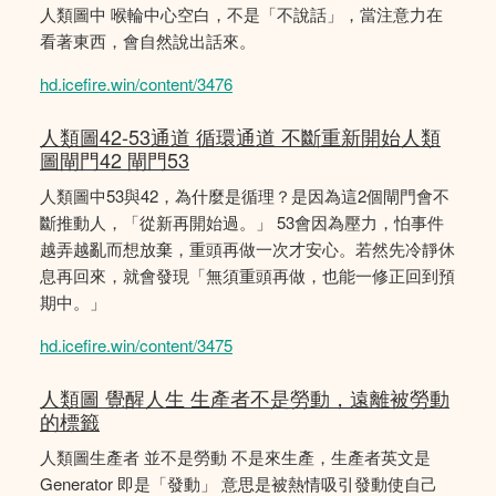
人類圖中 喉輪中心空白，不是「不說話」，當注意力在
看著東西，會自然說出話來。
hd.icefire.win/content/3476
人類圖42-53通道 循環通道 不斷重新開始人類
圖閘門42 閘門53
人類圖中53與42，為什麼是循理？是因為這2個閘門會不
斷推動人，「從新再開始過。」 53會因為壓力，怕事件
越弄越亂而想放棄，重頭再做一次才安心。若然先冷靜休
息再回來，就會發現「無須重頭再做，也能一修正回到預
期中。」
hd.icefire.win/content/3475
人類圖 覺醒人生 生產者不是勞動，遠離被勞動
的標籤
人類圖生產者 並不是勞動 不是來生產，生產者英文是
Generator 即是「發動」 意思是被熱情吸引發動使自己