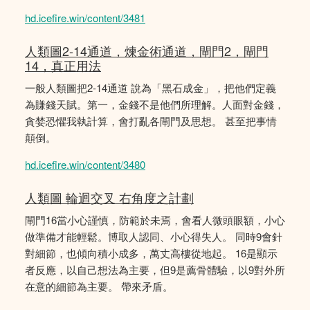
hd.icefire.win/content/3481
人類圖2-14通道，煉金術通道，閘門2，閘門
14，真正用法
一般人類圖把2-14通道 說為「黑石成金」，把他們定義
為賺錢天賦。第一，金錢不是他們所理解。人面對金錢，
貪婪恐懼我執計算，會打亂各閘門及思想。 甚至把事情
顛倒。
hd.icefire.win/content/3480
人類圖 輪迴交叉 右角度之計劃
閘門16當小心謹慎，防範於未焉，會看人微頭眼額，小心
做準備才能輕鬆。博取人認同、小心得失人。 同時9會針
對細節，也傾向積小成多，萬丈高樓從地起。 16是顯示
者反應，以自己想法為主要，但9是薦骨體驗，以9對外所
在意的細節為主要。 帶來矛盾。