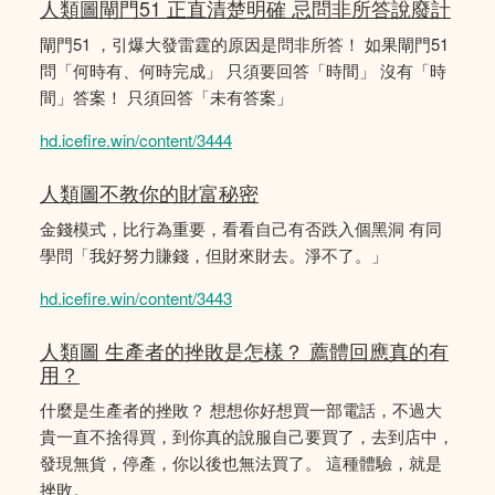
人類圖閘門51 正直清楚明確 忌問非所答說廢計
閘門51 ，引爆大發雷霆的原因是問非所答！ 如果閘門51
問「何時有、何時完成」 只須要回答「時間」 沒有「時
間」答案！ 只須回答「未有答案」
hd.icefire.win/content/3444
人類圖不教你的財富秘密
金錢模式，比行為重要，看看自己有否跌入個黑洞 有同
學問「我好努力賺錢，但財來財去。淨不了。」
hd.icefire.win/content/3443
人類圖 生產者的挫敗是怎樣？ 薦體回應真的有
用？
什麼是生產者的挫敗？ 想想你好想買一部電話，不過大
貴一直不捨得買，到你真的說服自己要買了，去到店中，
發現無貨，停產，你以後也無法買了。 這種體驗，就是
挫敗。