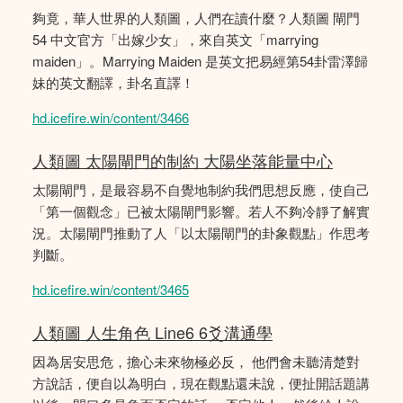
夠竟，華人世界的人類圖，人們在讀什麼？人類圖 閘門
54 中文官方「出嫁少女」，來自英文「marrying
maiden」。Marrying Maiden 是英文把易經第54卦雷澤歸
妹的英文翻譯，卦名直譯！
hd.icefire.win/content/3466
人類圖 太陽閘門的制約 大陽坐落能量中心
太陽閘門，是最容易不自覺地制約我們思想反應，使自己
「第一個觀念」已被太陽閘門影響。若人不夠冷靜了解實
況。太陽閘門推動了人「以太陽閘門的卦象觀點」作思考
判斷。
hd.icefire.win/content/3465
人類圖 人生角色 Line6 6爻溝通學
因為居安思危，擔心未來物極必反， 他們會未聽清楚對
方說話，便自以為明白，現在觀點還未說，便扯開話題講