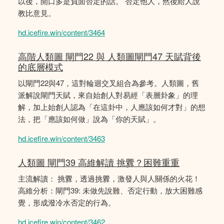
以後，開口多是負面否定的話。 否定他人，然後給人說
教比意見。
hd.icefire.win/content/3464
高階人類圖 閘門22 與 人類圖閘門47 天賦背後
的底層模式
以閘門22與47，這對輪迴交叉組合為參考。人類圖，舊
派解說閘門天賦，來自始創人對易經「表層卦象」的理
解，加上始創人認為「在這卦中，人應該如何才對」的想
法，把「應該如何做」說為「你的天賦」。
hd.icefire.win/content/3463
人類圖 閘門39 高維解讀 挑釁？困難重重
主流解讀： 挑釁，透過挑釁，激發人與人關係的火花！
高維分析：閘門39: 未做先說難、否定行動，放大困難感
覺，形成潑冷水否定的行為。
hd.icefire.win/content/3462