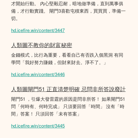
才開始行動。 內心堅毅忍耐，暗地做準備，直到萬事俱
備，才行動實踐。 閘門3喜歡屯積東西，買買買，準備一
切。
hd.icefire.win/content/3447
人類圖不教你的財富秘密
金錢模式，比行為重要，看看自己有否跌入個黑洞 有同
學問「我好努力賺錢，但財來財去。淨不了。」
hd.icefire.win/content/3446
人類圖閘門51 正直清楚明確 忌問非所答說廢計
閘門51 ，引爆大發雷霆的原因是問非所答！ 如果閘門51
問「何時有、何時完成」 只須要回答「時間」 沒有「時
間」答案！ 只須回答「未有答案」
hd.icefire.win/content/3445