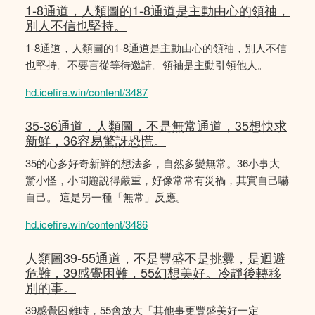
1-8通道，人類圖的1-8通道是主動由心的領䄂，
別人不信也堅持。
1-8通道，人類圖的1-8通道是主動由心的領䄂，別人不信
也堅持。不要盲從等待邀請。領袖是主動引領他人。
hd.icefire.win/content/3487
35-36通道，人類圖，不是無常通道，35想快求
新鮮，36容易驚訝恐慌。
35的心多好奇新鮮的想法多，自然多變無常。36小事大
驚小怪，小問題說得嚴重，好像常常有災禍，其實自己嚇
自己。 這是另一種「無常」反應。
hd.icefire.win/content/3486
人類圖39-55通道，不是豐盛不是挑釁，是迴避
危難，39感覺困難，55幻想美好。冷靜後轉移
別的事。
39感覺困難時，55會放大「其他事更豐盛美好一定