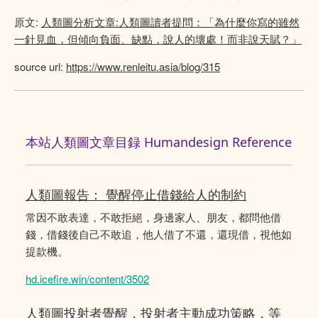
原文:
人類圖分析文章:人類圖讀者提問：「為什麼你寫的雖然
一針見血，但傾向負面、缺點，說人的壞處！而非說天賦？」
source url:
https://www.renleitu.asia/blog/315
本站人類圖文章目録 Humandesign Reference
人類圖報告： 覺醒停止借錢給人的制約
常因不敢表達，不敢拒絕，身邊家人、朋友，都問他借
錢，借錢後自己不敢追，他人借了不還，還現借，視他如
提款機。
hd.icefire.win/content/3502
人類圖投射者覺醒，投射者主動成功策略，等