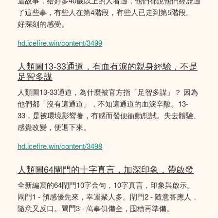
這故事，給好多40歲以上的人看過，他們都說他們經歴過
了這些事，有些人在第4階段，有些人已走到第5階段。
好深刻的感受。
hd.icefire.win/content/3499
人類圖13-33通道，有血有淚的親身經驗，不是
足智多謀
人類圖13-33通道，為什麼被官方指「足智多謀」？ 因為
他們都「沒有這通道」，不知這通道的血淚辛酸。13-
33，是被環境影響著，有感而發便衝動想試。失去體驗、
感覺改變，便退下來。
hd.icefire.win/content/3498
人類圖64閘門的十字真言，加深印象，帶啟發
全新編寫的64閘門10字金句，10字真言，印象與啟示。
閘門1 - 預感優先來，幸運聚人多。閘門2 - 隨意答應人，
隨意又反口。閘門3 - 萬事俱備全，囤積再準備。