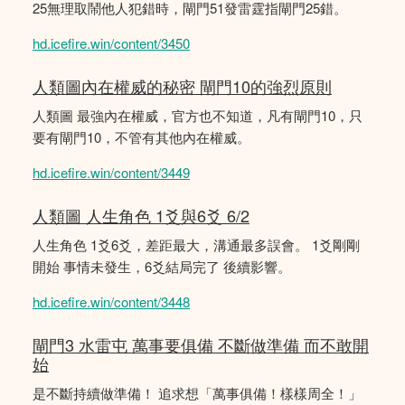
25無理取鬧他人犯錯時，閘門51發雷霆指閘門25錯。
hd.icefire.win/content/3450
人類圖內在權威的秘密 閘門10的強烈原則
人類圖 最強內在權威，官方也不知道，凡有閘門10，只
要有閘門10，不管有其他內在權威。
hd.icefire.win/content/3449
人類圖 人生角色 1爻與6爻 6/2
人生角色 1爻6爻，差距最大，溝通最多誤會。 1爻剛剛
開始 事情未發生，6爻結局完了 後續影響。
hd.icefire.win/content/3448
閘門3 水雷屯 萬事要俱備 不斷做準備 而不敢開
始
是不斷持續做準備！ 追求想「萬事俱備！樣樣周全！」