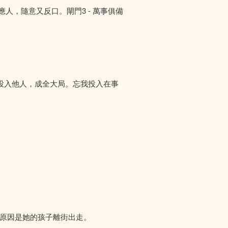
答應人，隨意又反口。閘門3 - 萬事俱備
投入他人，成全大局。忘我投入在事
們求助，原因是她的孩子離街出走。