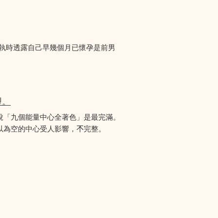
爭執時透露自己早幾個月已懷孕是前男
型。
說「九個能量中心全著色」是最完滿。
為空的中心受人影響，𣎴完整。