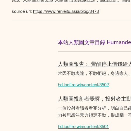
source url:
https://www.renleitu.asia/blog/3473
本站人類圖文章目録 Humandesig
人類圖報告： 覺醒停止借錢給
常因不敢表達，不敢拒絕，身邊家人
hd.icefire.win/content/3502
人類圖投射者覺醒，投射者主
一位投射者讀者看完分析，明白自己
力被思想注意力鎖定不動，形成腦一不斷
hd.icefire.win/content/3501