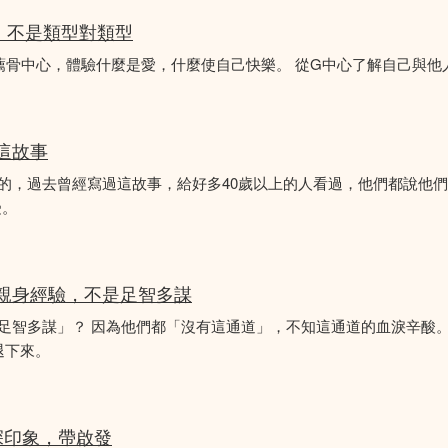
分析，不是類型對類型
薦骨中心，體驗什麼是愛，什麼使自己快樂。 從G中心了解自己與他
似這故事
故事的，過去曾經寫過這故事，給好多40歲以上的人看過，他們都說他
受。
的親身經驗，不是足智多謀
「足智多謀」？ 因為他們都「沒有這通道」，不知這通道的血淚辛酸。
退下來。
深印象，帶啟發