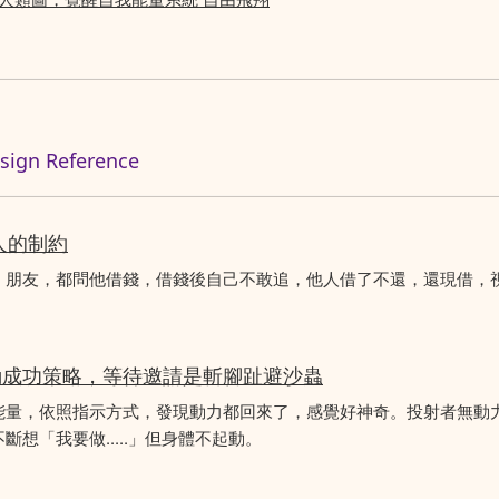
n Reference
人的制約
、朋友，都問他借錢，借錢後自己不敢追，他人借了不還，還現借，
動成功策略，等待邀請是斬腳趾避沙蟲
能量，依照指示方式，發現動力都回來了，感覺好神奇。投射者無動
想「我要做.....」但身體不起動。