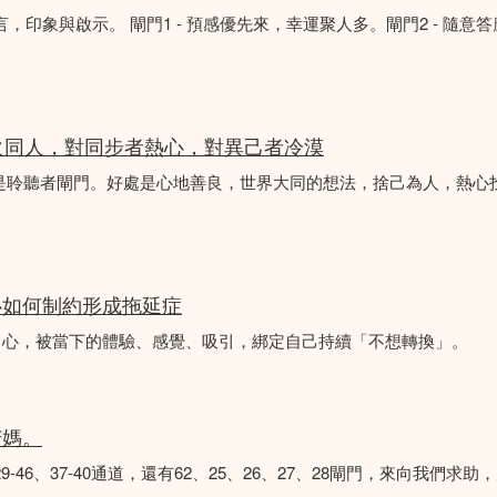
言，印象與啟示。 閘門1 - 預感優先來，幸運聚人多。閘門2 - 隨意
火同人，對同步者熱心，對異己者冷漠
不是聆聽者閘門。好處是心地善良，世界大同的想法，捨己為人，熱心
心如何制約形成拖延症
中心，被當下的體驗、感覺、吸引，綁定自己持續「不想轉換」。
苦媽。
8、29-46、37-40通道，還有62、25、26、27、28閘門，來向我