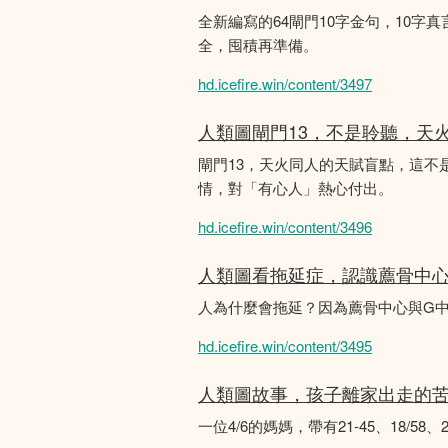
全新編寫的64閘門10字金句，10字真
全，囤積再準備。
hd.icefire.win/content/3497
人類圖閘門13，不是聆聽，天
閘門13，天火同人的天賦盲點，這
情，對「有心人」熱心付出。
hd.icefire.win/content/3496
人類圖看拖延症，認識薦骨中
人為什麼會拖延？因為薦骨中心與G
hd.icefire.win/content/3495
人類圖故事，孩子離家出走的
一位4/6的媽媽，帶有21-45、18/5