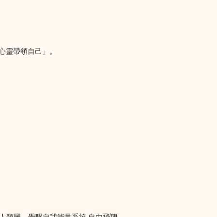
心靈帶領自己」。
階人類圖，覺醒自我能量系統 自由飛翔