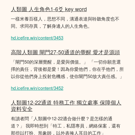
人類圖 人生角色1-6爻 key word
一樣米養百樣人，思想不同，溝通表達與聆聽角度也不
同。求同存異，了解身邊人的人生角色。
hd.icefire.win/content/3453
高階人類圖 閘門27-50通道的覺醒 愛才是源頭
「閘門50的深層覺醒，是愛與價值。」 「一切你願意選
擇的責任，背後都是愛！因為你愛他們，你在乎他們，所
以你從他們身上投射危機感，使你閘門50放大責任感。」
hd.icefire.win/content/3452
人類圖12-22通道 特務工作 獨立處事 保障個人
資料安全
有讀者問「人類圖中12-22適合做什麼？是怎樣的通
道？」 我即時想到「特工，私隱專員，網絡保案，還有
那些以打扮、形象師，以外表掩人耳目的工作」