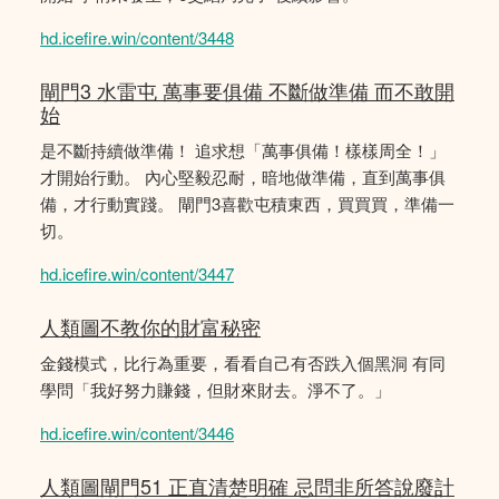
hd.icefire.win/content/3448
閘門3 水雷屯 萬事要俱備 不斷做準備 而不敢開
始
是不斷持續做準備！ 追求想「萬事俱備！樣樣周全！」
才開始行動。 內心堅毅忍耐，暗地做準備，直到萬事俱
備，才行動實踐。 閘門3喜歡屯積東西，買買買，準備一
切。
hd.icefire.win/content/3447
人類圖不教你的財富秘密
金錢模式，比行為重要，看看自己有否跌入個黑洞 有同
學問「我好努力賺錢，但財來財去。淨不了。」
hd.icefire.win/content/3446
人類圖閘門51 正直清楚明確 忌問非所答說廢計