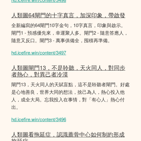
人類圖64閘門的十字真言，加深印象，帶啟發
全新編寫的64閘門10字金句，10字真言，印象與啟示。
閘門1 - 預感優先來，幸運聚人多。閘門2 - 隨意答應人，
隨意又反口。閘門3 - 萬事俱備全，囤積再準備。
hd.icefire.win/content/3497
人類圖閘門13，不是聆聽，天火同人，對同步
者熱心，對異己者冷漠
閘門13，天火同人的天賦盲點，這不是聆聽者閘門。好處
是心地善良，世界大同的想法，捨己為人，熱心投入他
人，成全大局。忘我投入在事情，對「有心人」熱心付
出。
hd.icefire.win/content/3496
人類圖看拖延症，認識薦骨中心如何制約形成
拖延症