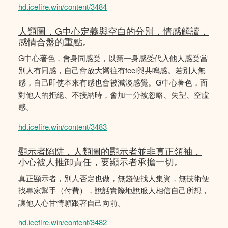
hd.icefire.win/content/3484
人類圖，G中心定義與空白的分別，情感解讀，
感情合盤的重點。
G中心著色，會身同感受，以第一身感受代入他人感受當
別人有同感，自己會放大嚮往有feel與共鳴感。若別人無
感，自己即使本來有感也會被減淡感覺。G中心著色，面
對他人的拒絕、不接納時，會加一分被忽略、失望、空虛
感。
hd.icefire.win/content/3483
顯示者陷阱，人類圖的顯示者並非真正領袖，
小心被人推卸責任，要顯示者承擔一切。
真正顯示者，別人否定也做，無錢便找人集資，無技術便
找專家幫手（付費），說話實際地說服人相信自己所想，
讓他人心甘情願跟著自己向前。
hd.icefire.win/content/3482