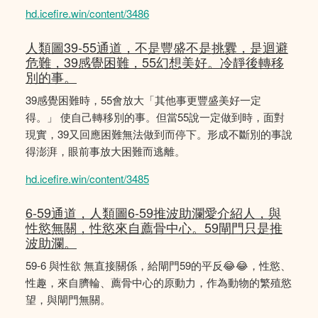
hd.icefire.win/content/3486
人類圖39-55通道，不是豐盛不是挑釁，是迴避
危難，39感覺困難，55幻想美好。冷靜後轉移
別的事。
39感覺困難時，55會放大「其他事更豐盛美好一定
得。」 使自己轉移別的事。但當55說一定做到時，面對
現實，39又回應困難無法做到而停下。形成不斷別的事說
得澎湃，眼前事放大困難而逃離。
hd.icefire.win/content/3485
6-59通道，人類圖6-59推波助瀾愛介紹人，與
性慾無關，性慾來自薦骨中心。59閘門只是推
波助瀾。
59-6 與性欲 無直接關係，給閘門59的平反😂😂，性慾、
性趣，來自臍輪、薦骨中心的原動力，作為動物的繁殖慾
望，與閘門無關。