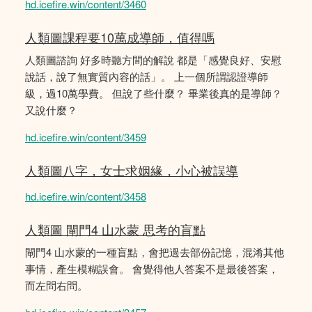
hd.icefire.win/content/3460
人類圖課程要10萬成導師，值得嗎
人類圖諮詢 好多時聽方間的解說 都是「感覺良好、安慰
說話，說了無實質內容的話」。 上一個所謂認證導師
級，過10萬學費。 但說了些什麼？ 畢業後真的是導師？
又說什麼？
hd.icefire.win/content/3459
人類圖八字，女士求姻緣，小心被誤導
hd.icefire.win/content/3458
人類圖 閘門4 山水蒙 思考的盲點
閘門4 山水蒙的一種盲點，會把過去部份記憶，混淆其他
事情，產生模糊誤會。 會覺得他人答案不是最後答案，
而左問右問。