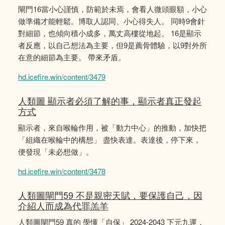
閘門16當小心謹慎，防範於未焉，會看人微頭眼額，小心
做準備才能輕鬆。博取人認同、小心得失人。 同時9會針
對細節，也傾向積小成多，萬丈高樓從地起。 16是顯示
者反應，以自己想法為主要，但9是薦骨體驗，以9對外所
在意的細節為主要。 帶來矛盾。
hd.icefire.win/content/3479
人類圖 顯示者必須了解的事，顯示者真正發起
方式
顯示者，來自喉輪作用，被「動力中心」的推動，加快把
「組織在喉輪中的構想」 盡快表達。表達後，停下來，
便發現「未必想做」。
hd.icefire.win/content/3478
人類圖閘門59 不是親密天賦，要保護自己，因
介紹人而成為代罪羔羊
人類圖閘門59 真的 學懂「自保」 2024-2043 下元九運，