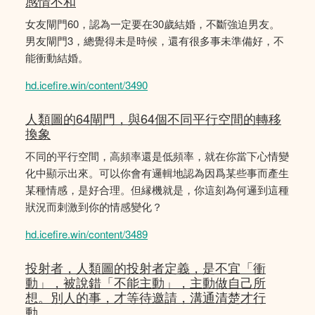
感情不和
女友閘門60，認為一定要在30歲結婚，不斷強迫男友。
男友閘門3，總覺得未是時候，還有很多事未準備好，不
能衝動結婚。
hd.icefire.win/content/3490
人類圖的64閘門，與64個不同平行空間的轉移
換象
不同的平行空間，高頻率還是低頻率，就在你當下心情變
化中顯示出來。可以你會有邏輯地認為因爲某些事而產生
某種情感，是好合理。但縁機就是，你這刻為何邏到這種
狀況而刺激到你的情感變化？
hd.icefire.win/content/3489
投射者，人類圖的投射者定義，是不宜「衝
動」，被說錯「不能主動」，主動做自己所
想。別人的事，才等待邀請，溝通清楚才行
動。