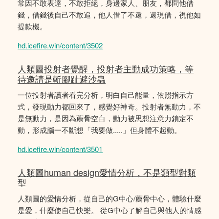
常因不敢表達，不敢拒絕，身邊家人、朋友，都問他借
錢，借錢後自己不敢追，他人借了不還，還現借，視他如
提款機。
hd.icefire.win/content/3502
人類圖投射者覺醒，投射者主動成功策略，等
待邀請是斬腳趾避沙蟲
一位投射者讀者看完分析，明白自己能量，依照指示方
式，發現動力都回來了，感覺好神奇。投射者無動力，不
是無動力，是因為薦骨空白，動力被思想注意力鎖定不
動，形成腦一不斷想「我要做.....」但身體不起動。
hd.icefire.win/content/3501
人類圖human design愛情分析，不是類型對類
型
人類圖的愛情分析，從自己的G中心/薦骨中心，體驗什麼
是愛，什麼使自己快樂。 從G中心了解自己與他人的情感