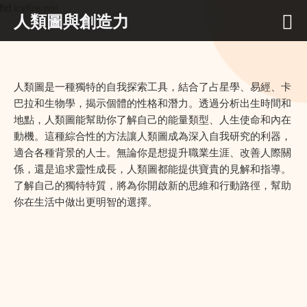
hd.icefire.win
人類圖與創造力
人類圖是一種獨特的自我探索工具，結合了占星學、易經、卡
巴拉和生物學，揭示個體的性格和潛力。透過分析出生時間和
地點，人類圖能幫助你了解自己的能量類型、人生使命和內在
動機。這種綜合性的方法讓人類圖成為深入自我研究的利器，
適合各種背景的人士。無論你是想提升職業生涯、改善人際關
係，還是追求靈性成長，人類圖都能提供寶貴的見解和指導。
了解自己的獨特特質，將為你開啟新的思維和行動路徑，幫助
你在生活中做出更明智的選擇。