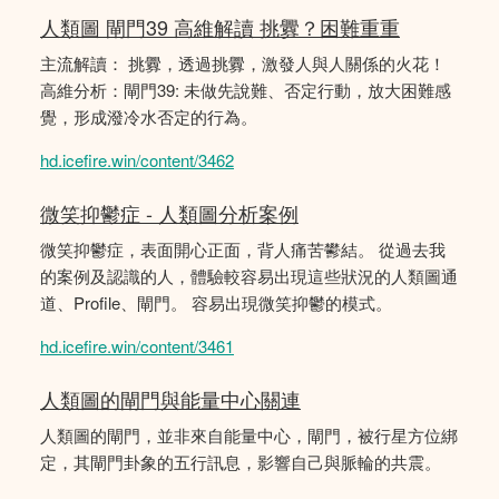
人類圖 閘門39 高維解讀 挑釁？困難重重
主流解讀： 挑釁，透過挑釁，激發人與人關係的火花！
高維分析：閘門39: 未做先說難、否定行動，放大困難感
覺，形成潑冷水否定的行為。
hd.icefire.win/content/3462
微笑抑鬱症 - 人類圖分析案例
微笑抑鬱症，表面開心正面，背人痛苦鬰結。 從過去我
的案例及認識的人，體驗較容易出現這些狀況的人類圖通
道、Profile、閘門。 容易出現微笑抑鬱的模式。
hd.icefire.win/content/3461
人類圖的閘門與能量中心關連
人類圖的閘門，並非來自能量中心，閘門，被行星方位綁
定，其閘門卦象的五行訊息，影響自己與脈輪的共震。