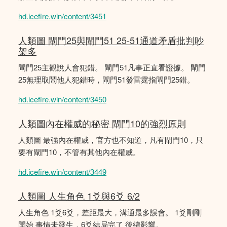
hd.icefire.win/content/3451
人類圖 閘門25與閘門51 25-51通道矛盾批判吵
架多
閘門25主觀說人會犯錯。 閘門51凡事正直看證據。 閘門
25無理取鬧他人犯錯時，閘門51發雷霆指閘門25錯。
hd.icefire.win/content/3450
人類圖內在權威的秘密 閘門10的強烈原則
人類圖 最強內在權威，官方也不知道，凡有閘門10，只
要有閘門10，不管有其他內在權威。
hd.icefire.win/content/3449
人類圖 人生角色 1爻與6爻 6/2
人生角色 1爻6爻，差距最大，溝通最多誤會。 1爻剛剛
開始 事情未發生，6爻結局完了 後續影響。