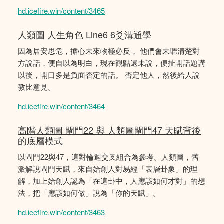
hd.icefire.win/content/3465
人類圖 人生角色 Line6 6爻溝通學
因為居安思危，擔心未來物極必反， 他們會未聽清楚對
方說話，便自以為明白，現在觀點還未說，便扯開話題講
以後，開口多是負面否定的話。 否定他人，然後給人說
教比意見。
hd.icefire.win/content/3464
高階人類圖 閘門22 與 人類圖閘門47 天賦背後
的底層模式
以閘門22與47，這對輪迴交叉組合為參考。人類圖，舊
派解說閘門天賦，來自始創人對易經「表層卦象」的理
解，加上始創人認為「在這卦中，人應該如何才對」的想
法，把「應該如何做」說為「你的天賦」。
hd.icefire.win/content/3463