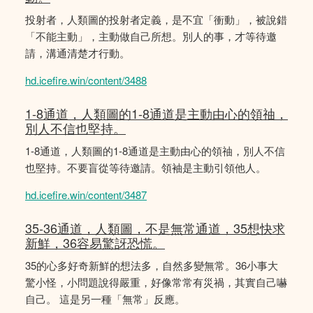
投射者，人類圖的投射者定義，是不宜「衝動」，被說錯
「不能主動」，主動做自己所想。別人的事，才等待邀
請，溝通清楚才行動。
hd.icefire.win/content/3488
1-8通道，人類圖的1-8通道是主動由心的領䄂，
別人不信也堅持。
1-8通道，人類圖的1-8通道是主動由心的領䄂，別人不信
也堅持。不要盲從等待邀請。領袖是主動引領他人。
hd.icefire.win/content/3487
35-36通道，人類圖，不是無常通道，35想快求
新鮮，36容易驚訝恐慌。
35的心多好奇新鮮的想法多，自然多變無常。36小事大
驚小怪，小問題說得嚴重，好像常常有災禍，其實自己嚇
自己。 這是另一種「無常」反應。