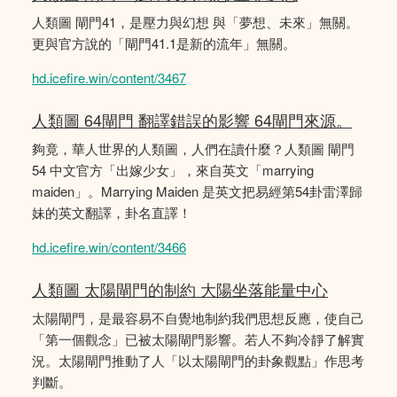
人類圖 閘門41，是壓力與幻想 與「夢想、未來」無關。
更與官方說的「閘門41.1是新的流年」無關。
hd.icefire.win/content/3467
人類圖 64閘門 翻譯錯誤的影響 64閘門來源。
夠竟，華人世界的人類圖，人們在讀什麼？人類圖 閘門
54 中文官方「出嫁少女」，來自英文「marrying
maiden」。Marrying Maiden 是英文把易經第54卦雷澤歸
妹的英文翻譯，卦名直譯！
hd.icefire.win/content/3466
人類圖 太陽閘門的制約 大陽坐落能量中心
太陽閘門，是最容易不自覺地制約我們思想反應，使自己
「第一個觀念」已被太陽閘門影響。若人不夠冷靜了解實
況。太陽閘門推動了人「以太陽閘門的卦象觀點」作思考
判斷。