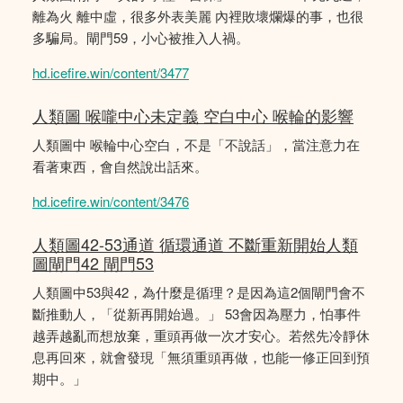
離為火 離中虛，很多外表美麗 內裡敗壞爛爆的事，也很
多騙局。閘門59，小心被推入人禍。
hd.icefire.win/content/3477
人類圖 喉嚨中心未定義 空白中心 喉輪的影響
人類圖中 喉輪中心空白，不是「不說話」，當注意力在
看著東西，會自然說出話來。
hd.icefire.win/content/3476
人類圖42-53通道 循環通道 不斷重新開始人類
圖閘門42 閘門53
人類圖中53與42，為什麼是循理？是因為這2個閘門會不
斷推動人，「從新再開始過。」 53會因為壓力，怕事件
越弄越亂而想放棄，重頭再做一次才安心。若然先冷靜休
息再回來，就會發現「無須重頭再做，也能一修正回到預
期中。」