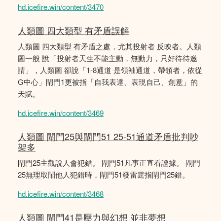
hd.icefire.win/content/3470
人類圖 四大類型 有矛盾誤解
人類圖 四大類型 有矛盾之處，尤其投射者 反映者。人類
圖一般 說「投射者天生不能主動，無動力，只好待待邀
請」，人類圖 卻說「1-8通道 是領袖通道，帶領者，依從
G中心」閘門1更被指「自我表達、表現自己、創意」的
天賦。
hd.icefire.win/content/3469
人類圖 閘門25與閘門51 25-51通道矛盾批判吵
架多
閘門25主觀說人會犯錯。 閘門51凡事正直看證據。 閘門
25無理取鬧他人犯錯時，閘門51發雷霆指閘門25錯。
hd.icefire.win/content/3468
人類圖 閘門41是壓力與幻想 並非夢想