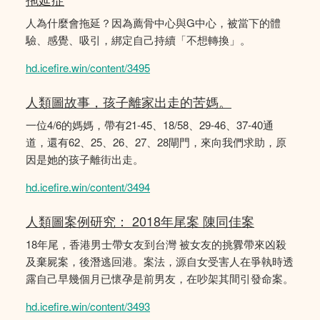
人為什麼會拖延？因為薦骨中心與G中心，被當下的體
驗、感覺、吸引，綁定自己持續「不想轉換」。
hd.icefire.win/content/3495
人類圖故事，孩子離家出走的苦媽。
一位4/6的媽媽，帶有21-45、18/58、29-46、37-40通
道，還有62、25、26、27、28閘門，來向我們求助，原
因是她的孩子離街出走。
hd.icefire.win/content/3494
人類圖案例研究： 2018年尾案 陳同佳案
18年尾，香港男士帶女友到台灣 被女友的挑釁帶來凶殺
及棄屍案，後潛逃回港。案法，源自女受害人在爭執時透
露自己早幾個月已懷孕是前男友，在吵架其間引發命案。
hd.icefire.win/content/3493