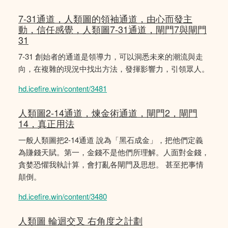
7-31通道，人類圖的領袖通道，由心而發主
動，信任感覺，人類圖7-31通道，閘門7與閘門
31
7-31 創始者的通道是領導力，可以洞悉未來的潮流與走
向，在複雜的現況中找出方法，發揮影響力，引領眾人。
hd.icefire.win/content/3481
人類圖2-14通道，煉金術通道，閘門2，閘門
14，真正用法
一般人類圖把2-14通道 說為「黑石成金」，把他們定義
為賺錢天賦。第一，金錢不是他們所理解。人面對金錢，
貪婪恐懼我執計算，會打亂各閘門及思想。 甚至把事情
顛倒。
hd.icefire.win/content/3480
人類圖 輪迴交叉 右角度之計劃