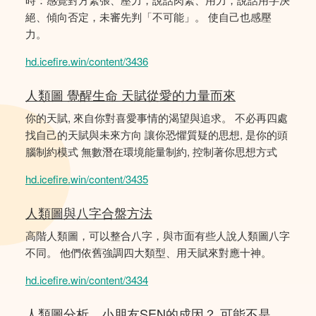
絕、傾向否定，未審先判「不可能」。 使自己也感壓
力。
hd.icefire.win/content/3436
人類圖 覺醒生命 天賦從愛的力量而來
你的天賦, 來自你對喜愛事情的渴望與追求。 不必再四處
找自己的天賦與未來方向 讓你恐懼質疑的思想, 是你的頭
腦制約模式 無數潛在環境能量制約, 控制著你思想方式
hd.icefire.win/content/3435
人類圖與八字合盤方法
高階人類圖，可以整合八字，與市面有些人說人類圖八字
不同。 他們依舊強調四大類型、用天賦來對應十神。
hd.icefire.win/content/3434
人類圖分析，小朋友SEN的成因？ 可能不是