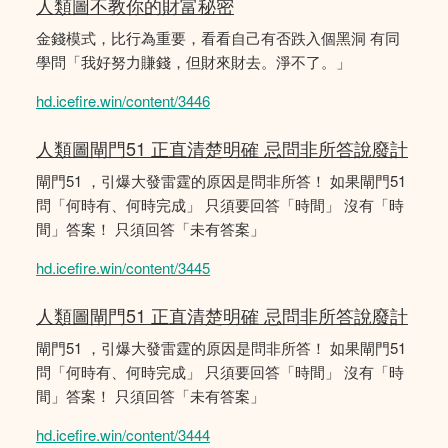
人類圖不教你的財富秘密
金錢模式，比行為重要，看看自己有否跌入個黑洞 有同
學問「我好努力賺錢，但財來財去。淨不了。」
hd.icefire.win/content/3446
人類圖閘門51 正直清楚明確 忌問非所答說廢計
閘門51 ，引爆大發雷霆的原因是問非所答！ 如果閘門51
問「何時有、何時完成」 只須要回答「時間」 沒有「時
間」答案！ 只須回答「未有答案」
hd.icefire.win/content/3445
人類圖閘門51 正直清楚明確 忌問非所答說廢計
閘門51 ，引爆大發雷霆的原因是問非所答！ 如果閘門51
問「何時有、何時完成」 只須要回答「時間」 沒有「時
間」答案！ 只須回答「未有答案」
hd.icefire.win/content/3444