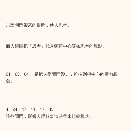
只因閘門帶來的提問，使人思考。
而人類圖把「思考」代入頭頂中心等如思考的觀點。
61、63、64， 是把人從開門帶走，推拉到根中心的壓力想
象。
4、24、47、11、17、43
這些閘門，影響人理解事情時帶來規範模式。