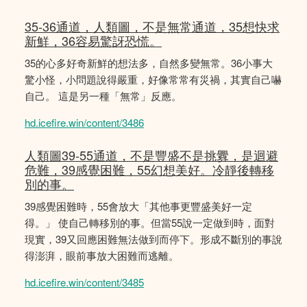
35-36通道，人類圖，不是無常通道，35想快求
新鮮，36容易驚訝恐慌。
35的心多好奇新鮮的想法多，自然多變無常。36小事大
驚小怪，小問題說得嚴重，好像常常有災禍，其實自己嚇
自己。 這是另一種「無常」反應。
hd.icefire.win/content/3486
人類圖39-55通道，不是豐盛不是挑釁，是迴避
危難，39感覺困難，55幻想美好。冷靜後轉移
別的事。
39感覺困難時，55會放大「其他事更豐盛美好一定
得。」 使自己轉移別的事。但當55說一定做到時，面對
現實，39又回應困難無法做到而停下。形成不斷別的事說
得澎湃，眼前事放大困難而逃離。
hd.icefire.win/content/3485