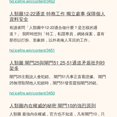
hd.icefire.win/content/3452
人類圖12-22通道 特務工作 獨立處事 保障個人
資料安全
有讀者問「人類圖中12-22適合做什麼？是怎樣的通
道？」 我即時想到「特工，私隱專員，網絡保案，還有
那些以打扮、形象師，以外表掩人耳目的工作」
hd.icefire.win/content/3451
人類圖 閘門25與閘門51 25-51通道矛盾批判吵
架多
閘門25主觀說人會犯錯。 閘門51凡事正直看證據。 閘門
25無理取鬧他人犯錯時，閘門51發雷霆指閘門25錯。
hd.icefire.win/content/3450
人類圖內在權威的秘密 閘門10的強烈原則
人類圖 最強內在權威，官方也不知道，凡有閘門10，只