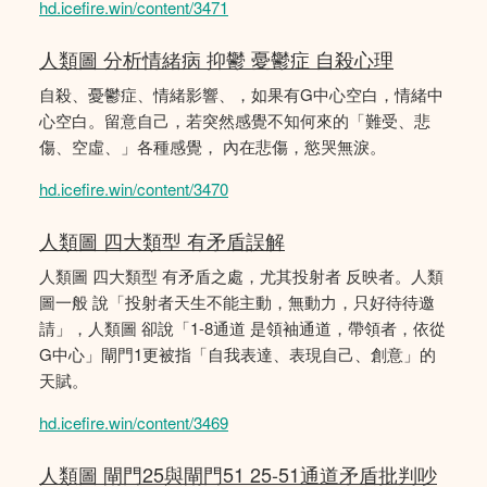
hd.icefire.win/content/3471
人類圖 分析情緒病 抑鬱 憂鬱症 自殺心理
自殺、憂鬱症、情緒影響、，如果有G中心空白，情緒中
心空白。留意自己，若突然感覺不知何來的「難受、悲
傷、空虛、」各種感覺， 內在悲傷，慾哭無淚。
hd.icefire.win/content/3470
人類圖 四大類型 有矛盾誤解
人類圖 四大類型 有矛盾之處，尤其投射者 反映者。人類
圖一般 說「投射者天生不能主動，無動力，只好待待邀
請」，人類圖 卻說「1-8通道 是領袖通道，帶領者，依從
G中心」閘門1更被指「自我表達、表現自己、創意」的
天賦。
hd.icefire.win/content/3469
人類圖 閘門25與閘門51 25-51通道矛盾批判吵