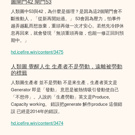
圖閘門42 閘門53
人類圖中53與42，為什麼是循理？是因為這2個閘門會不
斷推動人，「從新再開始過。」 53會因為壓力，怕事件
越弄越亂而想放棄，重頭再做一次才安心。若然先冷靜休
息再回來，就會發現「無須重頭再做，也能一修正回到預
期中。」
hd.icefire.win/content/3475
人類圖 覺醒人生 生產者不是勞動，遠離被勞動
的標籤
人類圖生產者 並不是勞動 不是來生產，生產者英文是
Generator 即是「發動」 意思是被熱情吸引發動使自己
「不想停」。人說的「生產勞動」英文是Produce,
Capacity working。 錯誤把generate 解作produce 這個錯
誤 已經是2014年的錯誤。
hd.icefire.win/content/3474