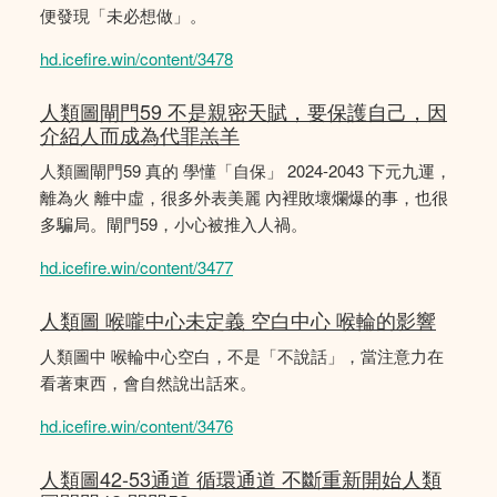
便發現「未必想做」。
hd.icefire.win/content/3478
人類圖閘門59 不是親密天賦，要保護自己，因
介紹人而成為代罪羔羊
人類圖閘門59 真的 學懂「自保」 2024-2043 下元九運，
離為火 離中虛，很多外表美麗 內裡敗壞爛爆的事，也很
多騙局。閘門59，小心被推入人禍。
hd.icefire.win/content/3477
人類圖 喉嚨中心未定義 空白中心 喉輪的影響
人類圖中 喉輪中心空白，不是「不說話」，當注意力在
看著東西，會自然說出話來。
hd.icefire.win/content/3476
人類圖42-53通道 循環通道 不斷重新開始人類