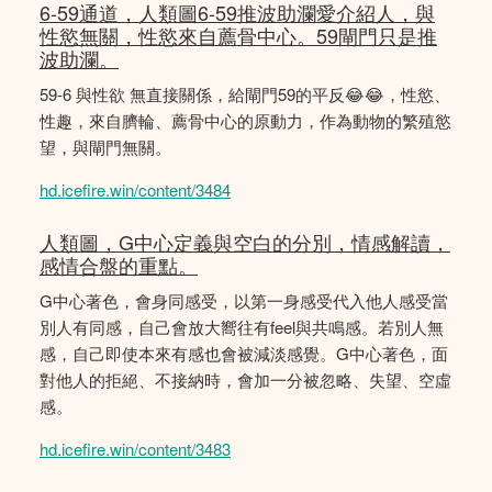
6-59通道，人類圖6-59推波助瀾愛介紹人，與
性慾無關，性慾來自薦骨中心。59閘門只是推
波助瀾。
59-6 與性欲 無直接關係，給閘門59的平反😂😂，性慾、
性趣，來自臍輪、薦骨中心的原動力，作為動物的繁殖慾
望，與閘門無關。
hd.icefire.win/content/3484
人類圖，G中心定義與空白的分別，情感解讀，
感情合盤的重點。
G中心著色，會身同感受，以第一身感受代入他人感受當
別人有同感，自己會放大嚮往有feel與共鳴感。若別人無
感，自己即使本來有感也會被減淡感覺。G中心著色，面
對他人的拒絕、不接納時，會加一分被忽略、失望、空虛
感。
hd.icefire.win/content/3483