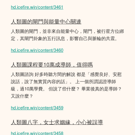
hd.icefire.win/content/3461
人類圖的閘門與能量中心關連
人類圖的閘門，並非來自能量中心，閘門，被行星方位綁
定，其閘門卦象的五行訊息，影響自己與脈輪的共震。
hd.icefire.win/content/3460
人類圖課程要10萬成導師，值得嗎
人類圖諮詢 好多時聽方間的解說 都是「感覺良好、安慰
說話，說了無實質內容的話」。 上一個所謂認證導師
級，過10萬學費。 但說了些什麼？ 畢業後真的是導師？
又說什麼？
hd.icefire.win/content/3459
人類圖八字，女士求姻緣，小心被誤導
hd.icefire.win/content/3458