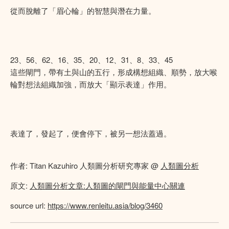
從而脫離了「眉心輪」的智慧與潛在力量。
23、56、62、16、35、20、12、31、8、33、45
這些閘門，帶有土與山的五行，形成構想組織、順勢，放大喉
輪對想法組織加強，而放大「顯示表達」作用。
表達了，發起了，便會停下，被另一想法蓋過。
作者: Titan Kazuhiro 人類圖分析研究專家 @
人類圖分析
原文:
人類圖分析文章:人類圖的閘門與能量中心關連
source url:
https://www.renleitu.asia/blog/3460