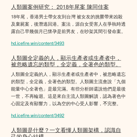
人類圖案例研究： 2018年尾案 陳同佳案
18年尾，香港男士帶女友到台灣 被女友的挑釁帶來凶殺
及棄屍案，後潛逃回港。案法，源自女受害人在爭執時透
露自己早幾個月已懷孕是前男友，在吵架其間引發命案。
hd.icefire.win/content/3493
人類圖全定義的人，顯示生產者或生產者中，
被忽略遺忘的類型，全定義，全著色的類型。
人類圖全定義的人，顯示生產者或生產者中，被忽略遺忘
的類型，全定義，全著色的類型。人類圖主流會說「九個
能量中心全著色」是最完滿。有些分析師還說他們是最後
一世，不再輪迴。這是來自主流人類圖解讀，認為著色中
心固定及有顯響力，以為空的中心受人影響，𣎴完整。
hd.icefire.win/content/3492
人類圖是什麼？一文看懂人類圖架構，認識自
己的身心結構。