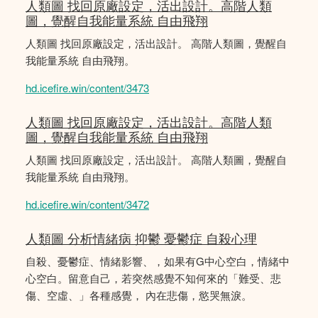
人類圖 找回原廠設定，活出設計。高階人類
圖，覺醒自我能量系統 自由飛翔
人類圖 找回原廠設定，活出設計。 高階人類圖，覺醒自
我能量系統 自由飛翔。
hd.icefire.win/content/3473
人類圖 找回原廠設定，活出設計。高階人類
圖，覺醒自我能量系統 自由飛翔
人類圖 找回原廠設定，活出設計。 高階人類圖，覺醒自
我能量系統 自由飛翔。
hd.icefire.win/content/3472
人類圖 分析情緒病 抑鬱 憂鬱症 自殺心理
自殺、憂鬱症、情緒影響、，如果有G中心空白，情緒中
心空白。留意自己，若突然感覺不知何來的「難受、悲
傷、空虛、」各種感覺， 內在悲傷，慾哭無淚。