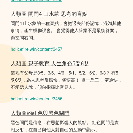
人類圖 閘門4 山水蒙 思考的盲點
閘門4 山水蒙的一種盲點，會把過去部份記憶，混淆其他
事情，產生模糊誤會。 會覺得他人答案不是最後答案，
而左問右問。
hd.icefire.win/content/3457
人類圖 親子教育 人生角色5爻6爻
這裡有父母是3/5、3/6、4/6、5/1、5/2、6/2、6/3？ 有5
爻6爻，為人思考反應快，領悟高！ 舉一反三！ 溝通快，
不愛聽人說，傾向指揮比音見人。
hd.icefire.win/content/3456
人類圖的紅色與黑色閘門
黑色閘門是信念，在思想影響人的觀點。 紅色閘門是實
相反射，在自己與他人對自己的互動中顯示。