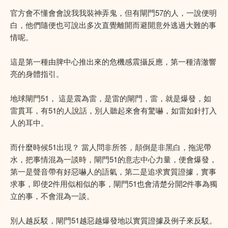
官方會不懂會會說我我裝神弄鬼，但有閘門57的人，一說便明
白，他們隨便也可說出多次直覺離開而避開意外逃過大難的事
情呢。
這是第一種由脾中心推出來的危機感震攝反應，第一種清澈響
亮的身體指引。
地球閘門51， 這是震為雷，是雷的閘門，雷，就是爆發，如
雷貫耳，有51的人說話，別人聽起來會有驚嚇，如雷如針打入
人的耳中。
而什麼時候51出現？ 當人問非所答，顛倒是非黑白，拖泥帶
水，把事情混為一談時，閘門51的意志中心力量，便會爆發，
第一是聲音帶有好惡嚇人的語氣，第二是追求實質證據，實事
求事，即使2件用似相似的事，閘門51也會清楚分開2件事為獨
立的事，不會混為一談。
別人越反駁，閘門51越惡越爆發地以實質證據及例子來反駁。