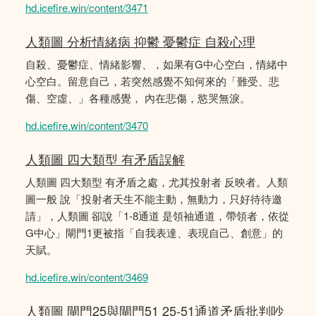
hd.icefire.win/content/3471
人類圖 分析情緒病 抑鬱 憂鬱症 自殺心理
自殺、憂鬱症、情緒影響、，如果有G中心空白，情緒中
心空白。留意自己，若突然感覺不知何來的「難受、悲
傷、空虛、」各種感覺， 內在悲傷，慾哭無淚。
hd.icefire.win/content/3470
人類圖 四大類型 有矛盾誤解
人類圖 四大類型 有矛盾之處，尤其投射者 反映者。人類
圖一般 說「投射者天生不能主動，無動力，只好待待邀
請」，人類圖 卻說「1-8通道 是領袖通道，帶領者，依從
G中心」閘門1更被指「自我表達、表現自己、創意」的
天賦。
hd.icefire.win/content/3469
人類圖 閘門25與閘門51 25-51通道矛盾批判吵