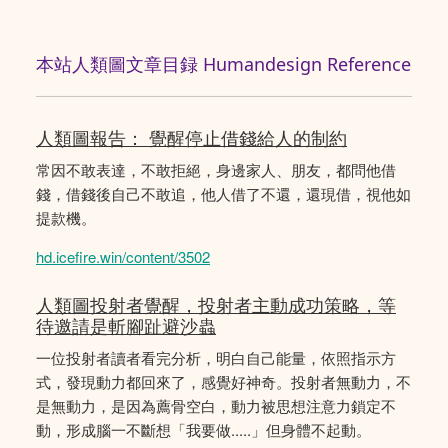
本站人類圖文章目録 Humandesign Reference
人類圖報告： 覺醒停止借錢給人的制約
常因不敢表達，不敢拒絕，身邊家人、朋友，都問他借
錢，借錢後自己不敢追，他人借了不還，還現借，視他如
提款機。
hd.icefire.win/content/3502
人類圖投射者覺醒，投射者主動成功策略，等
待邀請是斬腳趾避沙蟲
一位投射者讀者看完分析，明白自己能量，依照指示方
式，發現動力都回來了，感覺好神奇。投射者無動力，不
是無動力，是因為薦骨空白，動力被思想注意力鎖定不
動，形成腦一不斷想「我要做.....」但身體不起動。