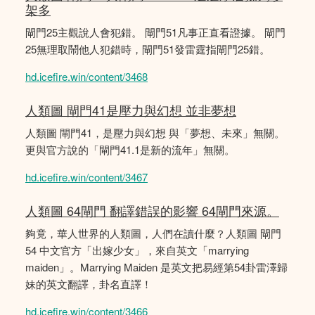
架多
閘門25主觀說人會犯錯。 閘門51凡事正直看證據。 閘門
25無理取鬧他人犯錯時，閘門51發雷霆指閘門25錯。
hd.icefire.win/content/3468
人類圖 閘門41是壓力與幻想 並非夢想
人類圖 閘門41，是壓力與幻想 與「夢想、未來」無關。
更與官方說的「閘門41.1是新的流年」無關。
hd.icefire.win/content/3467
人類圖 64閘門 翻譯錯誤的影響 64閘門來源。
夠竟，華人世界的人類圖，人們在讀什麼？人類圖 閘門
54 中文官方「出嫁少女」，來自英文「marrying
maiden」。Marrying Maiden 是英文把易經第54卦雷澤歸
妹的英文翻譯，卦名直譯！
hd.icefire.win/content/3466