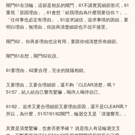
閘門61在頂輪，這卻是相反的閘門，61不講實質細節形式，61
重視「原因理由」，61會想「給我理由為什麼我要信你？」，
「任何事也必定有理由」，61追求誠信，追求事情的因由，要
明白理由，無理由，你說再清楚細節也不信不接受。
閘門62， 你再多理由也沒有用，要跟你傾清楚所有細節。
閘門61在想，閘門62在說。
61要理由，62要合理，完全的陰陽相錯。
又要理由，又要合理細節，還不夠「CLEAR清楚」嗎？
51/57，給人給自己響亮驚嚇，喝停人喝停自己。
61/62， 追求又要合理細節又要理由原因，還不是CLEAR嗎？
所以，為什麼，51/57/61/62閘門，輪迴交叉是「清澈響亮」。
其實是清楚驚嚇，也會否更準確？ 就是指人有這輪迴交叉