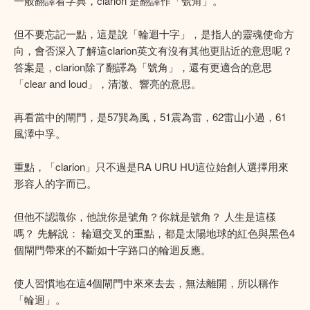
一般翻譯看字典，clarion 是翻譯作「號角」。
但不要忘記一點，這是說「輪迴十字」，是指人的靈魂使命方
向，會否深入了解這clarion英文有沒有其他更貼近的意思呢？
答案是，clarion除了翻譯為「號角」，還有更適合的意思
「clear and loud」，清澈、響亮的意思。
再看當中的閘門，是57巽為風，51震為雷，62雷山小過，61
風澤中孚。
重點，「clarion」只不過是RA URU HU這位始創人選擇用來
形容人的字而已。
但他不認識你，他說你是號角？你就是號角？ 人生是這樣
嗎？ 先解說： 輪迴交叉的重點，都是太陽地球的紅色與黑色4
個閘門帶來的不斷如十字路口的輪迴反應。
使人習慣地在這4個閘門中來來去去，無法離開，所以稱作
「輪迴」。