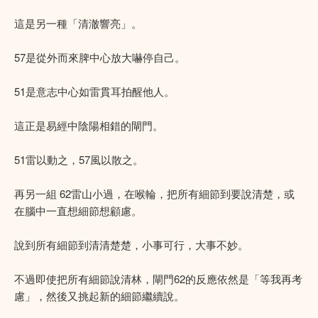
這是另一種「清澈響亮」。
57是從外而來脾中心放大嚇停自己。
51是意志中心如雷貫耳拍醒他人。
這正是易經中陰陽相錯的閘門。
51雷以動之，57風以散之。
再另一組 62雷山小過，在喉輪，把所有細節到要說清楚，或
在腦中一直想細節想顧慮。
說到所有細節到清清楚楚，小事可行，大事不妙。
不過即使把所有細節說清林，閘門62的反應依然是「等我再考
慮」，然後又挑起新的細節繼續說。