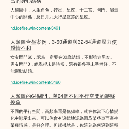
己的身心結構。
人類圖中，人生角色，行星、星座、十二宫、閘門、能量
中心的關係，及日月九大行星座落的星座。
hd.icefire.win/content/3491
人類圖合盤案例，3-60通道與32-54通道壓力使
感情不和
女友閘門60，認為一定要在30歲結婚，不斷強迫男友。
男友閘門3，總覺得未是時候，還有很多事未準備好，不
能衝動結婚。
hd.icefire.win/content/3490
人類圖的64閘門，與64個不同平行空間的轉移
換象
不同的平行空間，高頻率還是低頻率，就在你當下心情變
化中顯示出來。可以你會有邏輯地認為因爲某些事而產生
某種情感，是好合理。但縁機就是，你這刻為何邏到這種