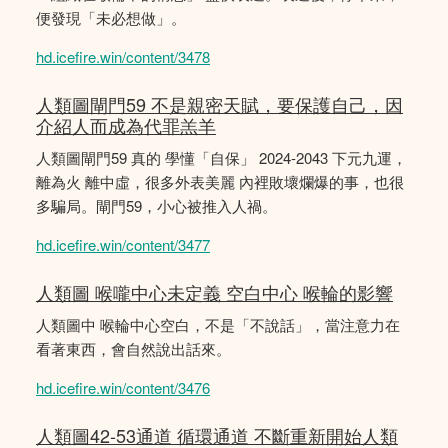
便發現「未必想做」。
hd.icefire.win/content/3478
人類圖閘門59 不是親密天賦，要保護自己，因
介紹人而成為代罪羔羊
人類圖閘門59 真的 學懂「自保」 2024-2043 下元九運，
離為火 離中虛，很多外表美麗 內裡敗壞爛爆的事，也很
多騙局。閘門59，小心被推入人禍。
hd.icefire.win/content/3477
人類圖 喉嚨中心未定義 空白中心 喉輪的影響
人類圖中 喉輪中心空白，不是「不說話」，當注意力在
看著東西，會自然說出話來。
hd.icefire.win/content/3476
人類圖42-53通道 循環通道 不斷重新開始人類