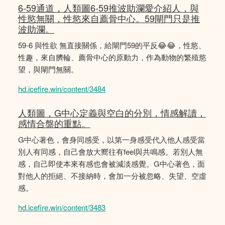
6-59通道，人類圖6-59推波助瀾愛介紹人，與
性慾無關，性慾來自薦骨中心。59閘門只是推
波助瀾。
59-6 與性欲 無直接關係，給閘門59的平反😂😂，性慾、
性趣，來自臍輪、薦骨中心的原動力，作為動物的繁殖慾
望，與閘門無關。
hd.icefire.win/content/3484
人類圖，G中心定義與空白的分別，情感解讀，
感情合盤的重點。
G中心著色，會身同感受，以第一身感受代入他人感受當
別人有同感，自己會放大嚮往有feel與共鳴感。若別人無
感，自己即使本來有感也會被減淡感覺。G中心著色，面
對他人的拒絕、不接納時，會加一分被忽略、失望、空虛
感。
hd.icefire.win/content/3483