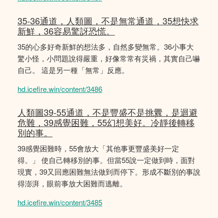
35-36通道，人類圖，不是無常通道，35想快求
新鮮，36容易驚訝恐慌。
35的心多好奇新鮮的想法多，自然多變無常。36小事大
驚小怪，小問題說得嚴重，好像常常有災禍，其實自己嚇
自己。 這是另一種「無常」反應。
hd.icefire.win/content/3486
人類圖39-55通道，不是豐盛不是挑釁，是迴避
危難，39感覺困難，55幻想美好。冷靜後轉移
別的事。
39感覺困難時，55會放大「其他事更豐盛美好一定
得。」 使自己轉移別的事。但當55說一定做到時，面對
現實，39又回應困難無法做到而停下。形成不斷別的事說
得澎湃，眼前事放大困難而逃離。
hd.icefire.win/content/3485