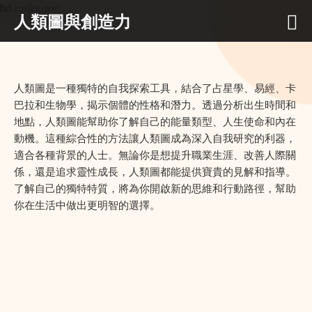
hd.icefire.win
人類圖與創造力
人類圖是一種獨特的自我探索工具，結合了占星學、易經、卡
巴拉和生物學，揭示個體的性格和潛力。透過分析出生時間和
地點，人類圖能幫助你了解自己的能量類型、人生使命和內在
動機。這種綜合性的方法讓人類圖成為深入自我研究的利器，
適合各種背景的人士。無論你是想提升職業生涯、改善人際關
係，還是追求靈性成長，人類圖都能提供寶貴的見解和指導。
了解自己的獨特特質，將為你開啟新的思維和行動路徑，幫助
你在生活中做出更明智的選擇。