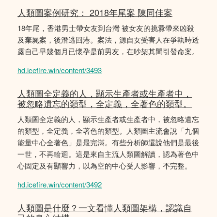
人類圖案例研究： 2018年尾案 陳同佳案
18年尾，香港男士帶女友到台灣 被女友的挑釁帶來凶殺
及棄屍案，後潛逃回港。案法，源自女受害人在爭執時透
露自己早幾個月已懷孕是前男友，在吵架其間引發命案。
hd.icefire.win/content/3493
人類圖全定義的人，顯示生產者或生產者中，
被忽略遺忘的類型，全定義，全著色的類型。
人類圖全定義的人，顯示生產者或生產者中，被忽略遺忘
的類型，全定義，全著色的類型。人類圖主流會說「九個
能量中心全著色」是最完滿。有些分析師還說他們是最後
一世，不再輪迴。這是來自主流人類圖解讀，認為著色中
心固定及有顯響力，以為空的中心受人影響，𣎴完整。
hd.icefire.win/content/3492
人類圖是什麼？一文看懂人類圖架構，認識自