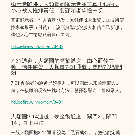
顯示者陷阱，人類圖的顯示者並非真正領袖，
小心被人推卸責任，要顯示者承擔一切。
真正顯示者，別人否定也做，無錢便找人集資，無技術便
找專家幫手（付費），說話實際地說服人相信自己所想，
讓他人心甘情願跟著自己向前。
hd.icefire.win/content/3482
7-31通道，人類圖的領袖通道，由心而發主
動，信任感覺，人類圖7-31通道，閘門7與閘門
31
7-31 創始者的通道是領導力，可以洞悉未來的潮流與走
向，在複雜的現況中找出方法，發揮影響力，引領眾人。
hd.icefire.win/content/3481
人類圖2-14通道，煉金術通道，閘門2，閘門
14，真正用法
一般人類圖把2-14通道 說為「黑石成金」，把他們定義