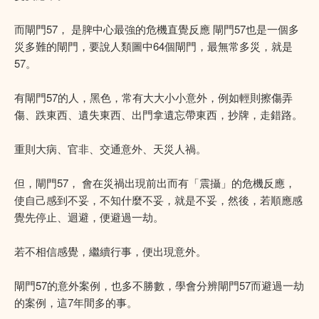
而閘門57， 是脾中心最強的危機直覺反應 閘門57也是一個多
災多難的閘門，要說人類圖中64個閘門，最無常多災，就是
57。
有閘門57的人，黑色，常有大大小小意外，例如輕則擦傷弄
傷、跌東西、遺失東西、出門拿遺忘帶東西，抄牌，走錯路。
重則大病、官非、交通意外、天災人禍。
但，閘門57， 會在災禍出現前出而有「震攝」的危機反應，
使自己感到不妥，不知什麼不妥，就是不妥，然後，若順應感
覺先停止、迴避，便避過一劫。
若不相信感覺，繼續行事，便出現意外。
閘門57的意外案例，也多不勝數，學會分辨閘門57而避過一劫
的案例，這7年間多的事。