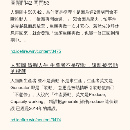
圖閘門42 閘門53
人類圖中53與42，為什麼是循理？是因為這2個閘門會不
斷推動人，「從新再開始過。」 53會因為壓力，怕事件
越弄越亂而想放棄，重頭再做一次才安心。若然先冷靜休
息再回來，就會發現「無須重頭再做，也能一修正回到預
期中。」
hd.icefire.win/content/3475
人類圖 覺醒人生 生產者不是勞動，遠離被勞動
的標籤
人類圖生產者 並不是勞動 不是來生產，生產者英文是
Generator 即是「發動」 意思是被熱情吸引發動使自己
「不想停」。人說的「生產勞動」英文是Produce,
Capacity working。 錯誤把generate 解作produce 這個錯
誤 已經是2014年的錯誤。
hd.icefire.win/content/3474