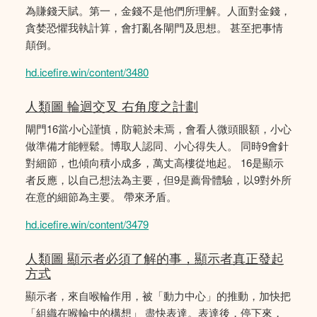
為賺錢天賦。第一，金錢不是他們所理解。人面對金錢，
貪婪恐懼我執計算，會打亂各閘門及思想。 甚至把事情
顛倒。
hd.icefire.win/content/3480
人類圖 輪迴交叉 右角度之計劃
閘門16當小心謹慎，防範於未焉，會看人微頭眼額，小心
做準備才能輕鬆。博取人認同、小心得失人。 同時9會針
對細節，也傾向積小成多，萬丈高樓從地起。 16是顯示
者反應，以自己想法為主要，但9是薦骨體驗，以9對外所
在意的細節為主要。 帶來矛盾。
hd.icefire.win/content/3479
人類圖 顯示者必須了解的事，顯示者真正發起
方式
顯示者，來自喉輪作用，被「動力中心」的推動，加快把
「組織在喉輪中的構想」 盡快表達。表達後，停下來，