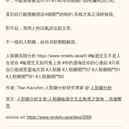
中，不斷重複被這51/57/61/62等四個閘門煩死嚇死自己吧。
直到自己醒覺離開這4個閘門的制約 耳根才真正清靜無我。
對不起，我用人性語氣說這篇文章。
不一樣的人類圖，給你另類覺醒解讀。
人類圖高階分析 https://www.renleitu.asia￼ #輪迴交叉不是人
生使命 #輪迴交叉如同鬼上身 #你的靈魂從你的心連結 #只有
自己能感受靈魂共震 #人類圖 #人類圖閘門57 #人類圖閘門51
#人類圖閘門61 #人類圖閘門62
作者: Titan Kazuhiro 人類圖分析研究專家 @
人類圖分析
原文:
人類圖分析文章:人類圖輪迴交叉左角度之號角，清澈響
亮
source url:
https://www.renleitu.asia/blog/3356