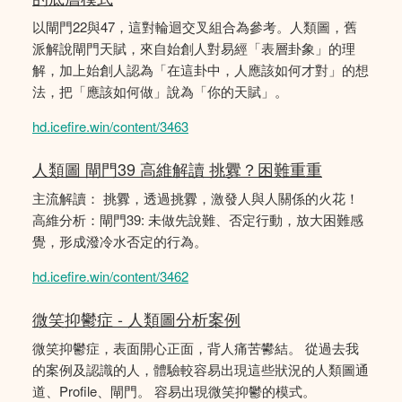
以閘門22與47，這對輪迴交叉組合為參考。人類圖，舊
派解說閘門天賦，來自始創人對易經「表層卦象」的理
解，加上始創人認為「在這卦中，人應該如何才對」的想
法，把「應該如何做」說為「你的天賦」。
hd.icefire.win/content/3463
人類圖 閘門39 高維解讀 挑釁？困難重重
主流解讀： 挑釁，透過挑釁，激發人與人關係的火花！
高維分析：閘門39: 未做先說難、否定行動，放大困難感
覺，形成潑冷水否定的行為。
hd.icefire.win/content/3462
微笑抑鬱症 - 人類圖分析案例
微笑抑鬱症，表面開心正面，背人痛苦鬰結。 從過去我
的案例及認識的人，體驗較容易出現這些狀況的人類圖通
道、Profile、閘門。 容易出現微笑抑鬱的模式。