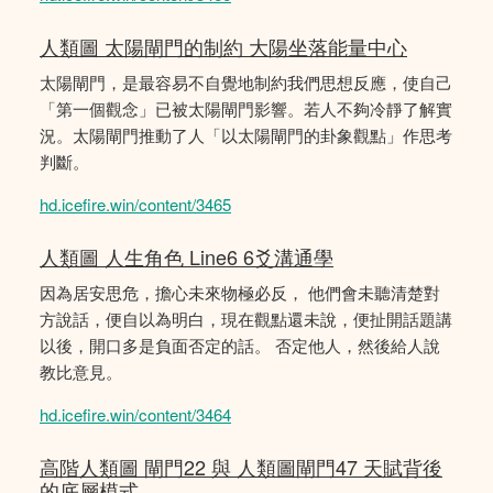
人類圖 太陽閘門的制約 大陽坐落能量中心
太陽閘門，是最容易不自覺地制約我們思想反應，使自己
「第一個觀念」已被太陽閘門影響。若人不夠冷靜了解實
況。太陽閘門推動了人「以太陽閘門的卦象觀點」作思考
判斷。
hd.icefire.win/content/3465
人類圖 人生角色 Line6 6爻溝通學
因為居安思危，擔心未來物極必反， 他們會未聽清楚對
方說話，便自以為明白，現在觀點還未說，便扯開話題講
以後，開口多是負面否定的話。 否定他人，然後給人說
教比意見。
hd.icefire.win/content/3464
高階人類圖 閘門22 與 人類圖閘門47 天賦背後
的底層模式