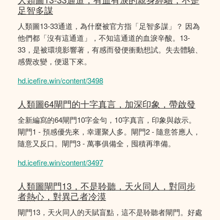
足智多謀
人類圖13-33通道，為什麼被官方指「足智多謀」？ 因為
他們都「沒有這通道」，不知這通道的血淚辛酸。13-
33，是被環境影響著，有感而發便衝動想試。失去體驗、
感覺改變，便退下來。
hd.icefire.win/content/3498
人類圖64閘門的十字真言，加深印象，帶啟發
全新編寫的64閘門10字金句，10字真言，印象與啟示。
閘門1 - 預感優先來，幸運聚人多。閘門2 - 隨意答應人，
隨意又反口。閘門3 - 萬事俱備全，囤積再準備。
hd.icefire.win/content/3497
人類圖閘門13，不是聆聽，天火同人，對同步
者熱心，對異己者冷漠
閘門13，天火同人的天賦盲點，這不是聆聽者閘門。好處