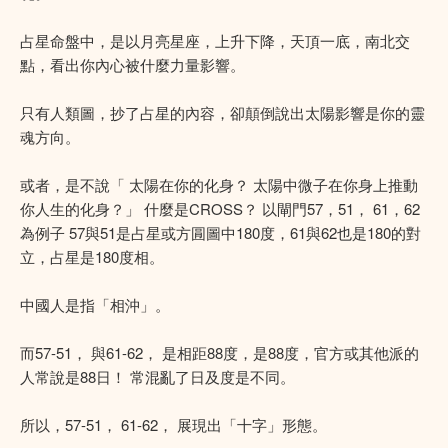
占星命盤中，是以月亮星座，上升下降，天頂一底，南北交
點，看出你內心被什麼力量影響。
只有人類圖，抄了占星的內容，卻顛倒說出太陽影響是你的靈
魂方向。
或者，是不說「 太陽在你的化身？ 太陽中微子在你身上推動
你人生的化身？」 什麼是CROSS？ 以閘門57，51， 61，62
為例子 57與51是占星或方㘣圖中180度，61與62也是180的對
立，占星是180度相。
中國人是指「相沖」。
而57-51， 與61-62， 是相距88度，是88度，官方或其他派的
人常說是88日！ 常混亂了日及度是不同。
所以，57-51， 61-62， 展現出「十字」形態。