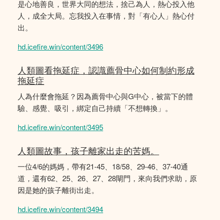
是心地善良，世界大同的想法，捨己為人，熱心投入他
人，成全大局。忘我投入在事情，對「有心人」熱心付
出。
hd.icefire.win/content/3496
人類圖看拖延症，認識薦骨中心如何制約形成
拖延症
人為什麼會拖延？因為薦骨中心與G中心，被當下的體
驗、感覺、吸引，綁定自己持續「不想轉換」。
hd.icefire.win/content/3495
人類圖故事，孩子離家出走的苦媽。
一位4/6的媽媽，帶有21-45、18/58、29-46、37-40通
道，還有62、25、26、27、28閘門，來向我們求助，原
因是她的孩子離街出走。
hd.icefire.win/content/3494