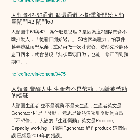
人類圖42-53通道 循環通道 不斷重新開始人類
圖閘門42 閘門53
人類圖中53與42，為什麼是循理？是因為這2個閘門會不
斷推動人，「從新再開始過。」 53會因為壓力，怕事件
越弄越亂而想放棄，重頭再做一次才安心。若然先冷靜休
息再回來，就會發現「無須重頭再做，也能一修正回到預
期中。」
hd.icefire.win/content/3475
人類圖 覺醒人生 生產者不是勞動，遠離被勞動
的標籤
人類圖生產者 並不是勞動 不是來生產，生產者英文是
Generator 即是「發動」 意思是被熱情吸引發動使自己
「不想停」。人說的「生產勞動」英文是Produce,
Capacity working。 錯誤把generate 解作produce 這個錯
誤 已經是2014年的錯誤。