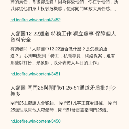
擇的責任，背後都是愛！因為你愛他們，你在乎他們，所
以你從他們身上投射危機感，使你閘門50放大責任感。」
hd.icefire.win/content/3452
人類圖12-22通道 特務工作 獨立處事 保障個人
資料安全
有讀者問「人類圖中12-22適合做什麼？是怎樣的通
道？」 我即時想到「特工，私隱專員，網絡保案，還有
那些以打扮、形象師，以外表掩人耳目的工作」
hd.icefire.win/content/3451
人類圖 閘門25與閘門51 25-51通道矛盾批判吵
架多
閘門25主觀說人會犯錯。 閘門51凡事正直看證據。 閘門
25無理取鬧他人犯錯時，閘門51發雷霆指閘門25錯。
hd.icefire.win/content/3450