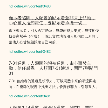
hd.icefire.win/content/3483
顯示者陷阱，人類圖的顯示者並非真正領袖，
小心被人推卸責任，要顯示者承擔一切。
真正顯示者，別人否定也做，無錢便找人集資，無技術便
找專家幫手（付費），說話實際地說服人相信自己所想，
讓他人心甘情願跟著自己向前。
hd.icefire.win/content/3482
7-31通道，人類圖的領袖通道，由心而發主
動，信任感覺，人類圖7-31通道，閘門7與閘門
31
7-31 創始者的通道是領導力，可以洞悉未來的潮流與走
向，在複雜的現況中找出方法，發揮影響力，引領眾人。
hd.icefire.win/content/3481
人類圖2-14通道，煉金術通道，閘門2，閘門