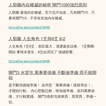
人類圖內在權威的秘密 閘門10的強烈原則
人類圖 最強內在權威，官方也不知道，凡有閘門10，只
要有閘門10，不管有其他內在權威。
hd.icefire.win/content/3449
人類圖 人生角色 1爻與6爻 6/2
人生角色 1爻6爻，差距最大，溝通最多誤會。 1爻剛剛
開始 事情未發生，6爻結局完了 後續影響。
hd.icefire.win/content/3448
閘門3 水雷屯 萬事要俱備 不斷做準備 而不敢開
始
是不斷持續做準備！ 追求想「萬事俱備！樣樣周全！」
才開始行動。 內心堅毅忍耐，暗地做準備，直到萬事俱
備，才行動實踐。 閘門3喜歡屯積東西，買買買，準備一
切。