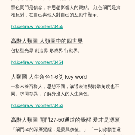
黑色閘門是信念，在思想影響人的觀點。 紅色閘門是實
相反射，在自己與他人對自己的互動中顯示。
hd.icefire.win/content/3455
高階人類圖 人類圖中的四世界
包括聖光界 創造界 形成界 行動界。
hd.icefire.win/content/3454
人類圖 人生角色1-6爻 key word
一樣米養百樣人，思想不同，溝通表達與聆聽角度也不
同。求同存異，了解身邊人的人生角色。
hd.icefire.win/content/3453
高階人類圖 閘門27-50通道的覺醒 愛才是源頭
「閘門50的深層覺醒，是愛與價值。」 「一切你願意選