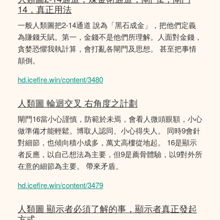
14，真正用法
一般人類圖把2-14通道 說為「黑石成金」，把他們定義
為賺錢天賦。第一，金錢不是他們所理解。人面對金錢，
貪婪恐懼我執計算，會打亂各閘門及思想。 甚至把事情
顛倒。
hd.icefire.win/content/3480
人類圖 輪迴交叉 右角度之計劃
閘門16當小心謹慎，防範於未焉，會看人微頭眼額，小心
做準備才能輕鬆。博取人認同、小心得失人。 同時9會針
對細節，也傾向積小成多，萬丈高樓從地起。 16是顯示
者反應，以自己想法為主要，但9是薦骨體驗，以9對外所
在意的細節為主要。 帶來矛盾。
hd.icefire.win/content/3479
人類圖 顯示者必須了解的事，顯示者真正發起
方式