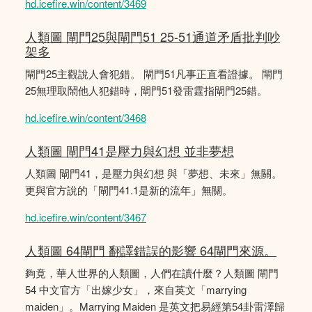
hd.icefire.win/content/3469
人類圖 閘門25與閘門51 25-51通道矛盾批判吵
架多
閘門25主觀說人會犯錯。 閘門51凡事正直看證據。 閘門
25無理取鬧他人犯錯時，閘門51發雷霆指閘門25錯。
hd.icefire.win/content/3468
人類圖 閘門41是壓力與幻想 並非夢想
人類圖 閘門41，是壓力與幻想 與「夢想、未來」無關。
更與官方說的「閘門41.1是新的流年」無關。
hd.icefire.win/content/3467
人類圖 64閘門 翻譯錯誤的影響 64閘門來源。
夠竟，華人世界的人類圖，人們在讀什麼？人類圖 閘門
54 中文官方「出嫁少女」，來自英文「marrying
maiden」。Marrying Maiden 是英文把易經第54卦雷澤歸