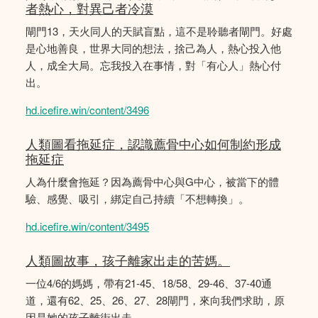
者熱心，對異己者冷漠
閘門13，天火同人的天賦盲點，這不是聆聽者閘門。好處
是心地善良，世界大同的想法，捨己為人，熱心投入他
人，成全大局。忘我投入在事情，對「有心人」熱心付
出。
hd.icefire.win/content/3496
人類圖看拖延症，認識薦骨中心如何制約形成
拖延症
人為什麼會拖延？因為薦骨中心與G中心，被當下的體
驗、感覺、吸引，綁定自己持續「不想轉換」。
hd.icefire.win/content/3495
人類圖故事，孩子離家出走的苦媽。
一位4/6的媽媽，帶有21-45、18/58、29-46、37-40通
道，還有62、25、26、27、28閘門，來向我們求助，原
因是她的孩子離街出走。