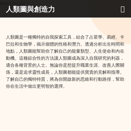
hd.icefire.win
人類圖與創造力
人類圖是一種獨特的自我探索工具，結合了占星學、易經、卡
巴拉和生物學，揭示個體的性格和潛力。透過分析出生時間和
地點，人類圖能幫助你了解自己的能量類型、人生使命和內在
動機。這種綜合性的方法讓人類圖成為深入自我研究的利器，
適合各種背景的人士。無論你是想提升職業生涯、改善人際關
係，還是追求靈性成長，人類圖都能提供寶貴的見解和指導。
了解自己的獨特特質，將為你開啟新的思維和行動路徑，幫助
你在生活中做出更明智的選擇。