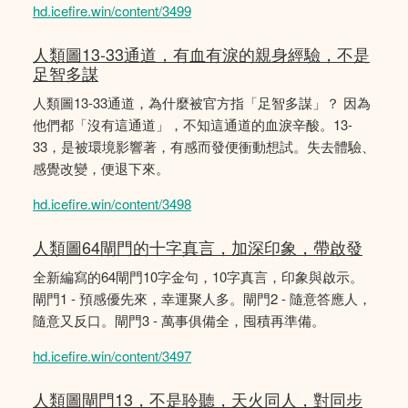
hd.icefire.win/content/3499
人類圖13-33通道，有血有淚的親身經驗，不是
足智多謀
人類圖13-33通道，為什麼被官方指「足智多謀」？ 因為
他們都「沒有這通道」，不知這通道的血淚辛酸。13-
33，是被環境影響著，有感而發便衝動想試。失去體驗、
感覺改變，便退下來。
hd.icefire.win/content/3498
人類圖64閘門的十字真言，加深印象，帶啟發
全新編寫的64閘門10字金句，10字真言，印象與啟示。
閘門1 - 預感優先來，幸運聚人多。閘門2 - 隨意答應人，
隨意又反口。閘門3 - 萬事俱備全，囤積再準備。
hd.icefire.win/content/3497
人類圖閘門13，不是聆聽，天火同人，對同步