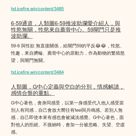
hd.icefire.win/content/3485
6-59通道，人類圖6-59推波助瀾愛介紹人，與
性慾無關，性慾來自薦骨中心。59閘門只是推
波助瀾。
59-6 與性欲 無直接關係，給閘門59的平反😂😂，性慾、
性趣，來自臍輪、薦骨中心的原動力，作為動物的繁殖慾
望，與閘門無關。
hd.icefire.win/content/3484
人類圖，G中心定義與空白的分別，情感解讀，
感情合盤的重點。
G中心著色，會身同感受，以第一身感受代入他人感受當
別人有同感，自己會放大嚮往有feel與共鳴感。若別人無
感，自己即使本來有感也會被減淡感覺。G中心著色，面
對他人的拒絕、不接納時，會加一分被忽略、失望、空虛
感。