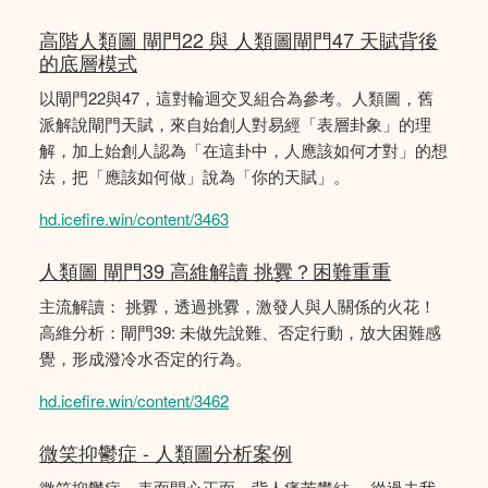
高階人類圖 閘門22 與 人類圖閘門47 天賦背後
的底層模式
以閘門22與47，這對輪迴交叉組合為參考。人類圖，舊
派解說閘門天賦，來自始創人對易經「表層卦象」的理
解，加上始創人認為「在這卦中，人應該如何才對」的想
法，把「應該如何做」說為「你的天賦」。
hd.icefire.win/content/3463
人類圖 閘門39 高維解讀 挑釁？困難重重
主流解讀： 挑釁，透過挑釁，激發人與人關係的火花！
高維分析：閘門39: 未做先說難、否定行動，放大困難感
覺，形成潑冷水否定的行為。
hd.icefire.win/content/3462
微笑抑鬱症 - 人類圖分析案例
微笑抑鬱症，表面開心正面，背人痛苦鬰結。 從過去我