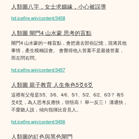
人類圖八字，女士求姻緣，小心被誤導
hd.icefire.win/content/3458
人類圖 閘門4 山水蒙 思考的盲點
閘門4 山水蒙的一種盲點，會把過去部份記憶，混淆其他
事情，產生模糊誤會。 會覺得他人答案不是最後答案，
而左問右問。
hd.icefire.win/content/3457
人類圖 親子教育 人生角色5爻6爻
這裡有父母是3/5、3/6、4/6、5/1、5/2、6/2、6/3？ 有5
爻6爻，為人思考反應快，領悟高！ 舉一反三！ 溝通快，
不愛聽人說，傾向指揮比音見人。
hd.icefire.win/content/3456
人類圖的紅色與黑色閘門