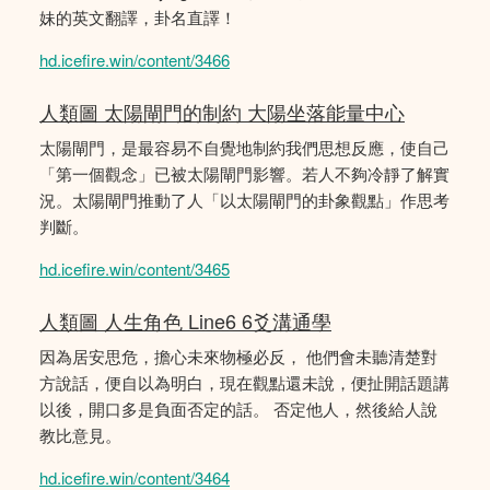
妹的英文翻譯，卦名直譯！
hd.icefire.win/content/3466
人類圖 太陽閘門的制約 大陽坐落能量中心
太陽閘門，是最容易不自覺地制約我們思想反應，使自己
「第一個觀念」已被太陽閘門影響。若人不夠冷靜了解實
況。太陽閘門推動了人「以太陽閘門的卦象觀點」作思考
判斷。
hd.icefire.win/content/3465
人類圖 人生角色 Line6 6爻溝通學
因為居安思危，擔心未來物極必反， 他們會未聽清楚對
方說話，便自以為明白，現在觀點還未說，便扯開話題講
以後，開口多是負面否定的話。 否定他人，然後給人說
教比意見。
hd.icefire.win/content/3464