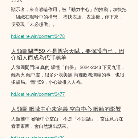
顯示者，來自喉輪作用，被「動力中心」的推動，加快把
「組織在喉輪中的構想」 盡快表達。表達後，停下來，
便發現「未必想做」。
hd.icefire.win/content/3478
人類圖閘門59 不是親密天賦，要保護自己，因
介紹人而成為代罪羔羊
人類圖閘門59 真的 學懂「自保」 2024-2043 下元九運，
離為火 離中虛，很多外表美麗 內裡敗壞爛爆的事，也很
多騙局。閘門59，小心被推入人禍。
hd.icefire.win/content/3477
人類圖 喉嚨中心未定義 空白中心 喉輪的影響
人類圖中 喉輪中心空白，不是「不說話」，當注意力在
看著東西，會自然說出話來。
hd.icefire.win/content/3476