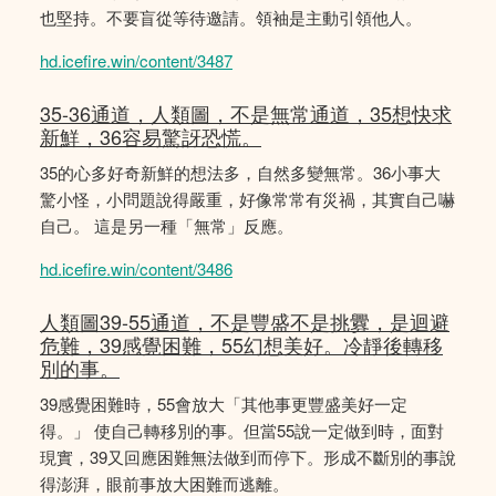
也堅持。不要盲從等待邀請。領袖是主動引領他人。
hd.icefire.win/content/3487
35-36通道，人類圖，不是無常通道，35想快求
新鮮，36容易驚訝恐慌。
35的心多好奇新鮮的想法多，自然多變無常。36小事大
驚小怪，小問題說得嚴重，好像常常有災禍，其實自己嚇
自己。 這是另一種「無常」反應。
hd.icefire.win/content/3486
人類圖39-55通道，不是豐盛不是挑釁，是迴避
危難，39感覺困難，55幻想美好。冷靜後轉移
別的事。
39感覺困難時，55會放大「其他事更豐盛美好一定
得。」 使自己轉移別的事。但當55說一定做到時，面對
現實，39又回應困難無法做到而停下。形成不斷別的事說
得澎湃，眼前事放大困難而逃離。