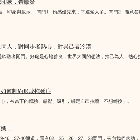
深印象，帶啟發
言，印象與啟示。 閘門1 - 預感優先來，幸運聚人多。閘門2 - 隨意
火同人，對同步者熱心，對異己者冷漠
不是聆聽者閘門。好處是心地善良，世界大同的想法，捨己為人，熱心
心如何制約形成拖延症
中心，被當下的體驗、感覺、吸引，綁定自己持續「不想轉換」。
苦媽。
8、29-46、37-40通道，還有62、25、26、27、28閘門，來向我