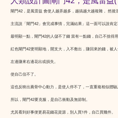
人類設計圖閘門42，是風雷益
閘門42，是風雷益 會使人越弄越多，越搞越大越複雜， 然
主流說「閘門42」會完成事情，完滿結果」這一面可以說肯定
最明顯一點，閘門42的人儲不了錢 當有一點錢，自己不捨得
紅色閘門42更明顯地，開支大，入不敷出，賺回來的錢，被人
左邊賺來右邊花出或損失。
使自己信不了。
這也反映出薦骨中心動力，是使人停不了，一直重複相似體驗
所以，閘門42要克服，是自己衝動及無節制。
尤其看到好事便更易花錢花資源，別人買1件，自己買幾件。