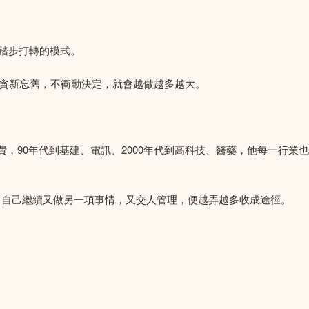
踏步打轉的模式。
不貪新忘舊，不衝動決定，就會越做越多越大。
消費，90年代到基建、電訊、2000年代到高科技、醫藥，他每一行業也投
，自己繼續又做另一項事情，又交人管理，便越弄越多收成途徑。