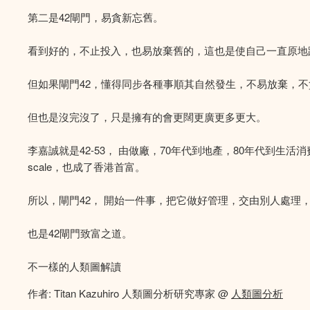
第二是42閘門，易貪新忘舊。
看到好的，不止投入，也易放棄舊的，這也是使自己一直原地
但如果閘門42，懂得同步各種事順其自然發生，不易放棄，
但也是沒完沒了，只是擁有的會更闊更廣更多更大。
李嘉誠就是42-53， 由做廠，70年代到地產，80年代到生活
scale，也成了香港首富。
所以，閘門42， 開始一件事，把它做好管理，交由別人處理
也是42閘門致富之道。
不一樣的人類圖解讀
作者: Titan Kazuhiro 人類圖分析研究專家 @
人類圖分析