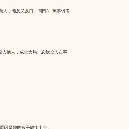
答應人，隨意又反口。閘門3 - 萬事俱備
投入他人，成全大局。忘我投入在事
們求助，原因是她的孩子離街出走。