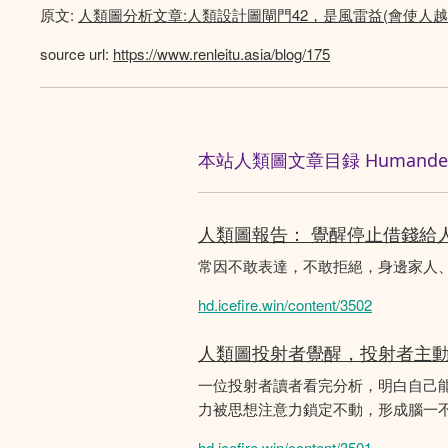
原文:
人類圖分析文章:人類設計圖閘門42，是風雷益(會使人
source url:
https://www.renleitu.asia/blog/175
本站人類圖文章目録 Humandesig
人類圖報告： 覺醒停止借錢給
常因不敢表達，不敢拒絕，身邊家人
hd.icefire.win/content/3502
人類圖投射者覺醒，投射者主
一位投射者讀者看完分析，明白自己
力被思想注意力鎖定不動，形成腦一不斷
hd.icefire.win/content/3501