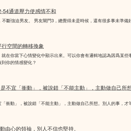
2-54通道壓力使感情不和
婚，不斷強迫男友。 男友閘門3，總覺得未是時候，還有很多事未準備
平行空間的轉移換象
，就在你當下心情變化中顯示出來。可以你會有邏輯地認為因爲某些
激到你的情感變化？
，是不宜「衝動」，被說錯「不能主動」，主動做自己所
宜「衝動」，被說錯「不能主動」，主動做自己所想。別人的事，才
是主動由心的領䄂，別人不信也堅持。