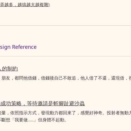
越弄越多，越搞越大越複雜)
n Reference
人的制約
、朋友，都問他借錢，借錢後自己不敢追，他人借了不還，還現借，
動成功策略，等待邀請是斬腳趾避沙蟲
能量，依照指示方式，發現動力都回來了，感覺好神奇。投射者無動
想「我要做.....」但身體不起動。