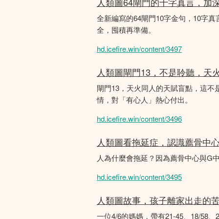
人類圖64閘門的十字真言，加
全新編寫的64閘門10字金句，10字真
全，囤積再準備。
hd.icefire.win/content/3497
人類圖閘門13，不是聆聽，天
閘門13，天火同人的天賦盲點，這
情，對「有心人」熱心付出。
hd.icefire.win/content/3496
人類圖看拖延症，認識薦骨中
人為什麼會拖延？因為薦骨中心與G
hd.icefire.win/content/3495
人類圖故事，孩子離家出走的
一位4/6的媽媽，帶有21-45、18/5