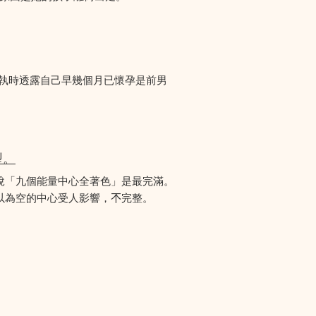
爭執時透露自己早幾個月已懷孕是前男
型。
說「九個能量中心全著色」是最完滿。
為空的中心受人影響，𣎴完整。