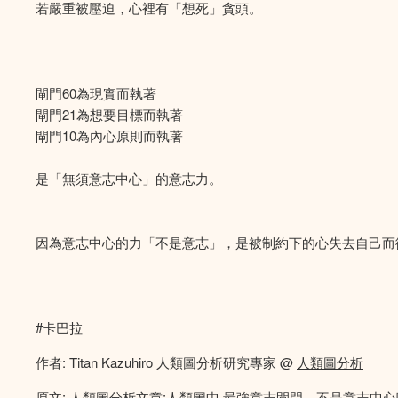
若嚴重被壓迫，心裡有「想死」貪頭。
閘門60為現實而執著
閘門21為想要目標而執著
閘門10為內心原則而執著
是「無須意志中心」的意志力。
因為意志中心的力「不是意志」，是被制約下的心失去自己而
#卡巴拉
作者: Titan Kazuhiro 人類圖分析研究專家 @
人類圖分析
原文:
人類圖分析文章:人類圖中 最強意志閘門，不是意志中心