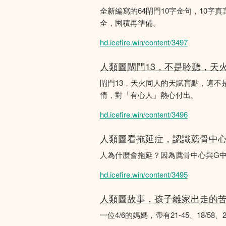
全新編寫的64閘門10字金句，10字真
全，囤積再準備。
hd.icefire.win/content/3497
人類圖閘門13，不是聆聽，天
閘門13，天火同人的天賦盲點，這
情，對「有心人」熱心付出。
hd.icefire.win/content/3496
人類圖看拖延症，認識薦骨中
人為什麼會拖延？因為薦骨中心與G
hd.icefire.win/content/3495
人類圖故事，孩子離家出走的
一位4/6的媽媽，帶有21-45、18/5