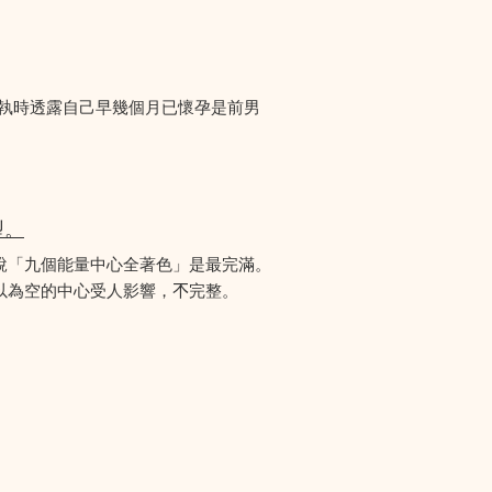
爭執時透露自己早幾個月已懷孕是前男
型。
說「九個能量中心全著色」是最完滿。
為空的中心受人影響，𣎴完整。