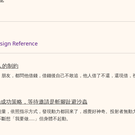
n Reference
人的制約
、朋友，都問他借錢，借錢後自己不敢追，他人借了不還，還現借，
動成功策略，等待邀請是斬腳趾避沙蟲
能量，依照指示方式，發現動力都回來了，感覺好神奇。投射者無動
想「我要做.....」但身體不起動。