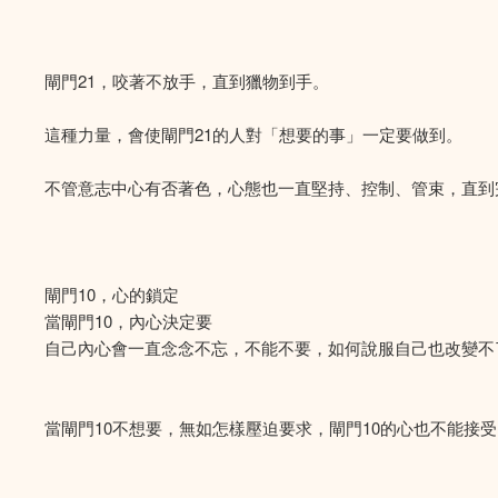
閘門21，咬著不放手，直到獵物到手。
這種力量，會使閘門21的人對「想要的事」一定要做到。
不管意志中心有否著色，心態也一直堅持、控制、管束，直到
閘門10，心的鎖定
當閘門10，內心決定要
自己內心會一直念念不忘，不能不要，如何說服自己也改變不
當閘門10不想要，無如怎樣壓迫要求，閘門10的心也不能接受