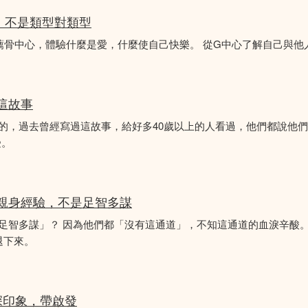
分析，不是類型對類型
薦骨中心，體驗什麼是愛，什麼使自己快樂。 從G中心了解自己與他
似這故事
故事的，過去曾經寫過這故事，給好多40歲以上的人看過，他們都說他
受。
的親身經驗，不是足智多謀
「足智多謀」？ 因為他們都「沒有這通道」，不知這通道的血淚辛酸。
退下來。
深印象，帶啟發