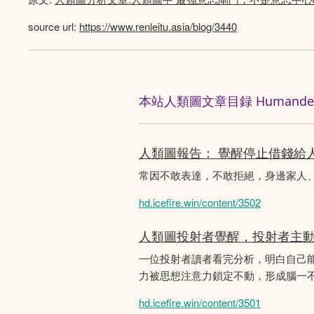
source url:
https://www.renleitu.asia/blog/3440
本站人類圖文章目録 Humandesig
人類圖報告： 覺醒停止借錢給
常因不敢表達，不敢拒絕，身邊家人
hd.icefire.win/content/3502
人類圖投射者覺醒，投射者主
一位投射者讀者看完分析，明白自己
力被思想注意力鎖定不動，形成腦一不斷
hd.icefire.win/content/3501