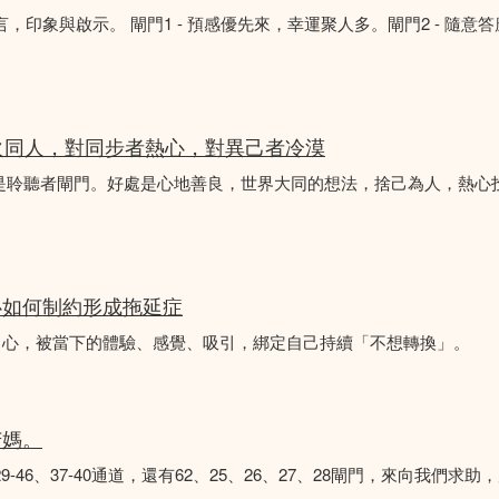
言，印象與啟示。 閘門1 - 預感優先來，幸運聚人多。閘門2 - 隨意
火同人，對同步者熱心，對異己者冷漠
不是聆聽者閘門。好處是心地善良，世界大同的想法，捨己為人，熱心
心如何制約形成拖延症
中心，被當下的體驗、感覺、吸引，綁定自己持續「不想轉換」。
苦媽。
8、29-46、37-40通道，還有62、25、26、27、28閘門，來向我