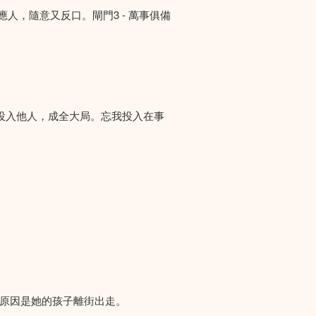
答應人，隨意又反口。閘門3 - 萬事俱備
投入他人，成全大局。忘我投入在事
們求助，原因是她的孩子離街出走。