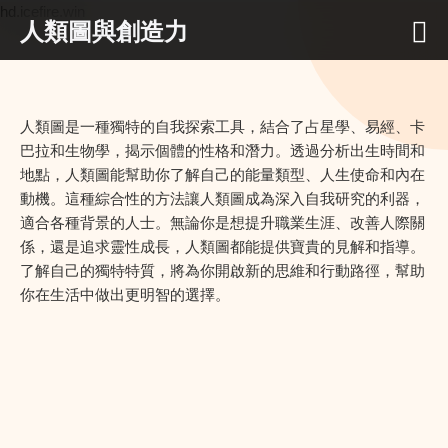
hd.icefire.win
人類圖與創造力
人類圖是一種獨特的自我探索工具，結合了占星學、易經、卡
巴拉和生物學，揭示個體的性格和潛力。透過分析出生時間和
地點，人類圖能幫助你了解自己的能量類型、人生使命和內在
動機。這種綜合性的方法讓人類圖成為深入自我研究的利器，
適合各種背景的人士。無論你是想提升職業生涯、改善人際關
係，還是追求靈性成長，人類圖都能提供寶貴的見解和指導。
了解自己的獨特特質，將為你開啟新的思維和行動路徑，幫助
你在生活中做出更明智的選擇。