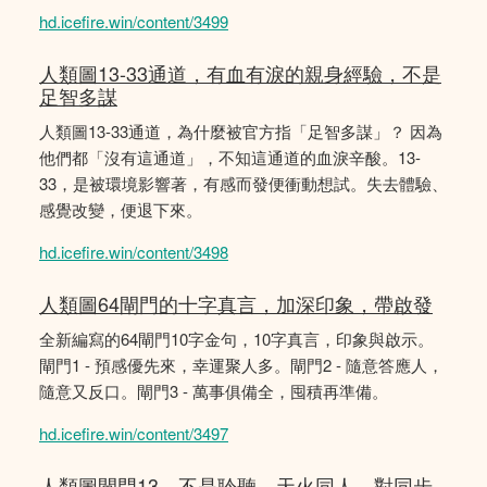
hd.icefire.win/content/3499
人類圖13-33通道，有血有淚的親身經驗，不是
足智多謀
人類圖13-33通道，為什麼被官方指「足智多謀」？ 因為
他們都「沒有這通道」，不知這通道的血淚辛酸。13-
33，是被環境影響著，有感而發便衝動想試。失去體驗、
感覺改變，便退下來。
hd.icefire.win/content/3498
人類圖64閘門的十字真言，加深印象，帶啟發
全新編寫的64閘門10字金句，10字真言，印象與啟示。
閘門1 - 預感優先來，幸運聚人多。閘門2 - 隨意答應人，
隨意又反口。閘門3 - 萬事俱備全，囤積再準備。
hd.icefire.win/content/3497
人類圖閘門13，不是聆聽，天火同人，對同步