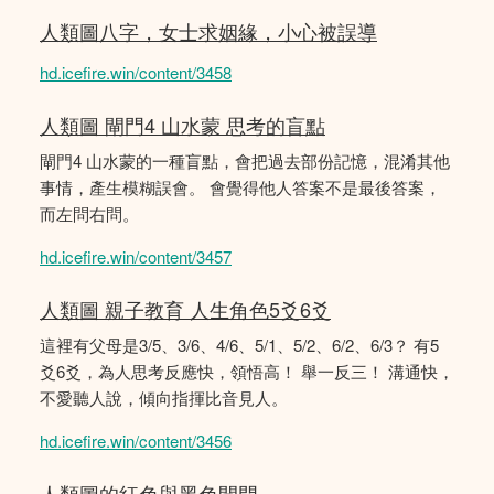
人類圖八字，女士求姻緣，小心被誤導
hd.icefire.win/content/3458
人類圖 閘門4 山水蒙 思考的盲點
閘門4 山水蒙的一種盲點，會把過去部份記憶，混淆其他
事情，產生模糊誤會。 會覺得他人答案不是最後答案，
而左問右問。
hd.icefire.win/content/3457
人類圖 親子教育 人生角色5爻6爻
這裡有父母是3/5、3/6、4/6、5/1、5/2、6/2、6/3？ 有5
爻6爻，為人思考反應快，領悟高！ 舉一反三！ 溝通快，
不愛聽人說，傾向指揮比音見人。
hd.icefire.win/content/3456
人類圖的紅色與黑色閘門