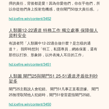
擇的責任，背後都是愛！因為你愛他們，你在乎他們，所
以你從他們身上投射危機感，使你閘門50放大責任感。」
hd.icefire.win/content/3452
人類圖12-22通道 特務工作 獨立處事 保障個人
資料安全
有讀者問「人類圖中12-22適合做什麼？是怎樣的通
道？」 我即時想到「特工，私隱專員，網絡保案，還有
那些以打扮、形象師，以外表掩人耳目的工作」
hd.icefire.win/content/3451
人類圖 閘門25與閘門51 25-51通道矛盾批判吵
架多
閘門25主觀說人會犯錯。 閘門51凡事正直看證據。 閘門
25無理取鬧他人犯錯時，閘門51發雷霆指閘門25錯。
hd.icefire.win/content/3450