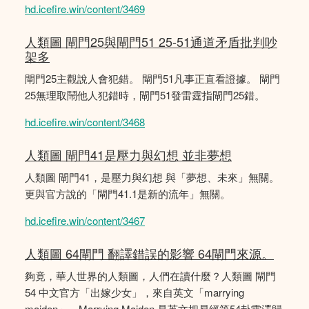
hd.icefire.win/content/3469
人類圖 閘門25與閘門51 25-51通道矛盾批判吵
架多
閘門25主觀說人會犯錯。 閘門51凡事正直看證據。 閘門
25無理取鬧他人犯錯時，閘門51發雷霆指閘門25錯。
hd.icefire.win/content/3468
人類圖 閘門41是壓力與幻想 並非夢想
人類圖 閘門41，是壓力與幻想 與「夢想、未來」無關。
更與官方說的「閘門41.1是新的流年」無關。
hd.icefire.win/content/3467
人類圖 64閘門 翻譯錯誤的影響 64閘門來源。
夠竟，華人世界的人類圖，人們在讀什麼？人類圖 閘門
54 中文官方「出嫁少女」，來自英文「marrying
maiden」。Marrying Maiden 是英文把易經第54卦雷澤歸