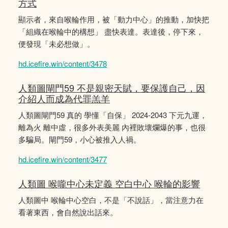
方式
顯示者，來自喉輪作用，被「動力中心」的推動，加快把
「組織在喉輪中的構想」 盡快表達。表達後，停下來，
便發現「未必想做」。
hd.icefire.win/content/3478
人類圖閘門59 不是親密天賦，要保護自己，因
介紹人而成為代罪羔羊
人類圖閘門59 真的 學懂「自保」 2024-2043 下元九運，
離為火 離中虛，很多外表美麗 內裡敗壞爛爆的事，也很
多騙局。閘門59，小心被推入人禍。
hd.icefire.win/content/3477
人類圖 喉嚨中心未定義 空白中心 喉輪的影響
人類圖中 喉輪中心空白，不是「不說話」，當注意力在
看著東西，會自然說出話來。