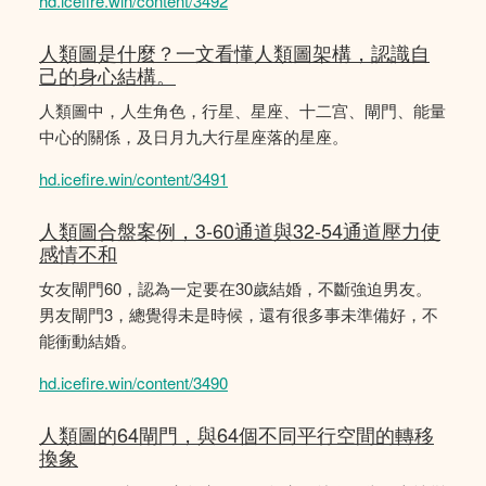
hd.icefire.win/content/3492
人類圖是什麼？一文看懂人類圖架構，認識自
己的身心結構。
人類圖中，人生角色，行星、星座、十二宫、閘門、能量
中心的關係，及日月九大行星座落的星座。
hd.icefire.win/content/3491
人類圖合盤案例，3-60通道與32-54通道壓力使
感情不和
女友閘門60，認為一定要在30歲結婚，不斷強迫男友。
男友閘門3，總覺得未是時候，還有很多事未準備好，不
能衝動結婚。
hd.icefire.win/content/3490
人類圖的64閘門，與64個不同平行空間的轉移
換象