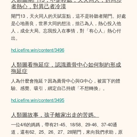
者熱心，對異己者冷漠
閘門13，天火同人的天賦盲點，這不是聆聽者閘門。好處
是心地善良，世界大同的想法，捨己為人，熱心投入他
人，成全大局。忘我投入在事情，對「有心人」熱心付
出。
hd.icefire.win/content/3496
人類圖看拖延症，認識薦骨中心如何制約形成
拖延症
人為什麼會拖延？因為薦骨中心與G中心，被當下的體
驗、感覺、吸引，綁定自己持續「不想轉換」。
hd.icefire.win/content/3495
人類圖故事，孩子離家出走的苦媽。
一位4/6的媽媽，帶有21-45、18/58、29-46、37-40通
道，還有62、25、26、27、28閘門，來向我們求助，原