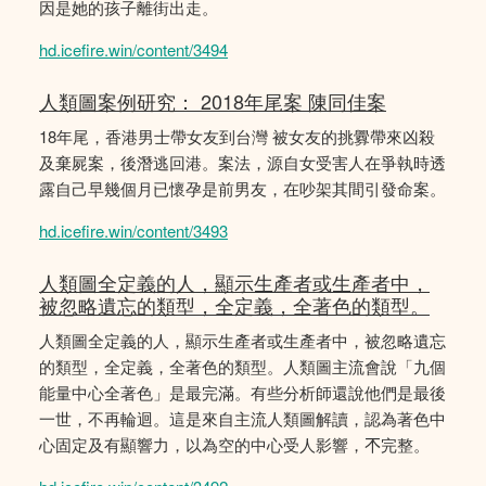
因是她的孩子離街出走。
hd.icefire.win/content/3494
人類圖案例研究： 2018年尾案 陳同佳案
18年尾，香港男士帶女友到台灣 被女友的挑釁帶來凶殺
及棄屍案，後潛逃回港。案法，源自女受害人在爭執時透
露自己早幾個月已懷孕是前男友，在吵架其間引發命案。
hd.icefire.win/content/3493
人類圖全定義的人，顯示生產者或生產者中，
被忽略遺忘的類型，全定義，全著色的類型。
人類圖全定義的人，顯示生產者或生產者中，被忽略遺忘
的類型，全定義，全著色的類型。人類圖主流會說「九個
能量中心全著色」是最完滿。有些分析師還說他們是最後
一世，不再輪迴。這是來自主流人類圖解讀，認為著色中
心固定及有顯響力，以為空的中心受人影響，𣎴完整。