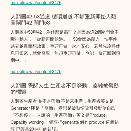
hd.icefire.win/content/3476
人類圖42-53通道 循環通道 不斷重新開始人類
圖閘門42 閘門53
人類圖中53與42，為什麼是循理？是因為這2個閘門會不
斷推動人，「從新再開始過。」 53會因為壓力，怕事件
越弄越亂而想放棄，重頭再做一次才安心。若然先冷靜休
息再回來，就會發現「無須重頭再做，也能一修正回到預
期中。」
hd.icefire.win/content/3475
人類圖 覺醒人生 生產者不是勞動，遠離被勞動
的標籤
人類圖生產者 並不是勞動 不是來生產，生產者英文是
Generator 即是「發動」 意思是被熱情吸引發動使自己
「不想停」。人說的「生產勞動」英文是Produce,
Capacity working。 錯誤把generate 解作produce 這個錯
誤 已經是2014年的錯誤。