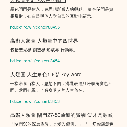
黑色閘門是信念，在思想影響人的觀點。 紅色閘門是實
相反射，在自己與他人對自己的互動中顯示。
hd.icefire.win/content/3455
高階人類圖 人類圖中的四世界
包括聖光界 創造界 形成界 行動界。
hd.icefire.win/content/3454
人類圖 人生角色1-6爻 key word
一樣米養百樣人，思想不同，溝通表達與聆聽角度也不
同。求同存異，了解身邊人的人生角色。
hd.icefire.win/content/3453
高階人類圖 閘門27-50通道的覺醒 愛才是源頭
「閘門50的深層覺醒，是愛與價值。」 「一切你願意選