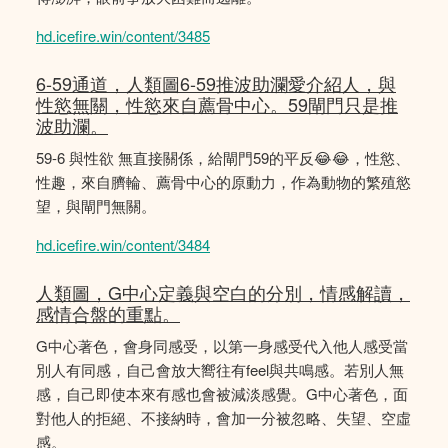
hd.icefire.win/content/3485
6-59通道，人類圖6-59推波助瀾愛介紹人，與
性慾無關，性慾來自薦骨中心。59閘門只是推
波助瀾。
59-6 與性欲 無直接關係，給閘門59的平反😂😂，性慾、
性趣，來自臍輪、薦骨中心的原動力，作為動物的繁殖慾
望，與閘門無關。
hd.icefire.win/content/3484
人類圖，G中心定義與空白的分別，情感解讀，
感情合盤的重點。
G中心著色，會身同感受，以第一身感受代入他人感受當
別人有同感，自己會放大嚮往有feel與共鳴感。若別人無
感，自己即使本來有感也會被減淡感覺。G中心著色，面
對他人的拒絕、不接納時，會加一分被忽略、失望、空虛
感。