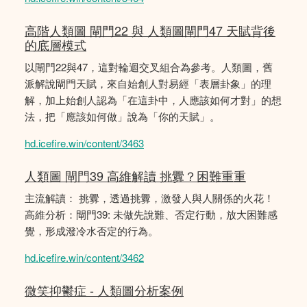
高階人類圖 閘門22 與 人類圖閘門47 天賦背後
的底層模式
以閘門22與47，這對輪迴交叉組合為參考。人類圖，舊
派解說閘門天賦，來自始創人對易經「表層卦象」的理
解，加上始創人認為「在這卦中，人應該如何才對」的想
法，把「應該如何做」說為「你的天賦」。
hd.icefire.win/content/3463
人類圖 閘門39 高維解讀 挑釁？困難重重
主流解讀： 挑釁，透過挑釁，激發人與人關係的火花！
高維分析：閘門39: 未做先說難、否定行動，放大困難感
覺，形成潑冷水否定的行為。
hd.icefire.win/content/3462
微笑抑鬱症 - 人類圖分析案例