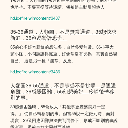
也堅持。不要盲從等待邀請。領袖是主動引領他人。
hd.icefire.win/content/3487
35-36通道，人類圖，不是無常通道，35想快求
新鮮，36容易驚訝恐慌。
35的心多好奇新鮮的想法多，自然多變無常。36小事大
驚小怪，小問題說得嚴重，好像常常有災禍，其實自己嚇
自己。 這是另一種「無常」反應。
hd.icefire.win/content/3486
人類圖39-55通道，不是豐盛不是挑釁，是迴避
危難，39感覺困難，55幻想美好。冷靜後轉移
別的事。
39感覺困難時，55會放大「其他事更豐盛美好一定
得。」 使自己轉移別的事。但當55說一定做到時，面對
現實，39又回應困難無法做到而停下。形成不斷別的事說
得澎湃，眼前事放大困難而逃離。