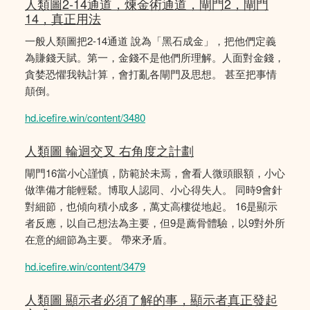
人類圖2-14通道，煉金術通道，閘門2，閘門
14，真正用法
一般人類圖把2-14通道 說為「黑石成金」，把他們定義
為賺錢天賦。第一，金錢不是他們所理解。人面對金錢，
貪婪恐懼我執計算，會打亂各閘門及思想。 甚至把事情
顛倒。
hd.icefire.win/content/3480
人類圖 輪迴交叉 右角度之計劃
閘門16當小心謹慎，防範於未焉，會看人微頭眼額，小心
做準備才能輕鬆。博取人認同、小心得失人。 同時9會針
對細節，也傾向積小成多，萬丈高樓從地起。 16是顯示
者反應，以自己想法為主要，但9是薦骨體驗，以9對外所
在意的細節為主要。 帶來矛盾。
hd.icefire.win/content/3479
人類圖 顯示者必須了解的事，顯示者真正發起