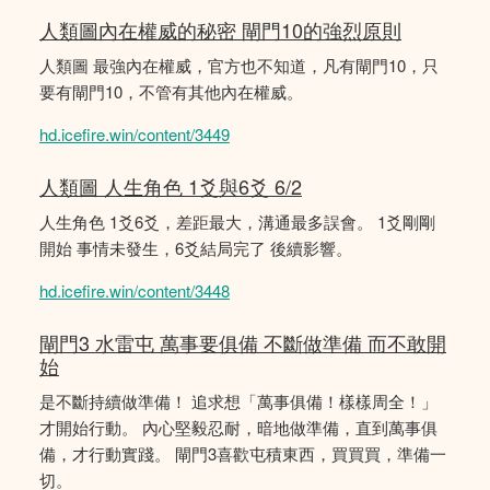
人類圖內在權威的秘密 閘門10的強烈原則
人類圖 最強內在權威，官方也不知道，凡有閘門10，只
要有閘門10，不管有其他內在權威。
hd.icefire.win/content/3449
人類圖 人生角色 1爻與6爻 6/2
人生角色 1爻6爻，差距最大，溝通最多誤會。 1爻剛剛
開始 事情未發生，6爻結局完了 後續影響。
hd.icefire.win/content/3448
閘門3 水雷屯 萬事要俱備 不斷做準備 而不敢開
始
是不斷持續做準備！ 追求想「萬事俱備！樣樣周全！」
才開始行動。 內心堅毅忍耐，暗地做準備，直到萬事俱
備，才行動實踐。 閘門3喜歡屯積東西，買買買，準備一
切。