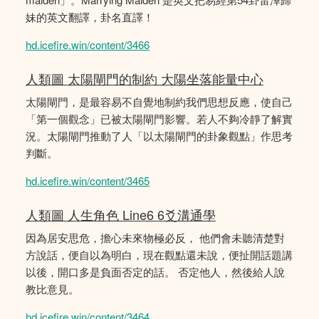
妹的英文翻譯，卦名直譯！
hd.icefire.win/content/3466
人類圖 太陽閘門的制約 大陽坐落能量中心
太陽閘門，是最容易不自覺地制約我們思想反應，使自己
「第一個觀念」已被太陽閘門影響。若人不夠冷靜了解實
況。太陽閘門推動了人「以太陽閘門的卦象觀點」作思考
判斷。
hd.icefire.win/content/3465
人類圖 人生角色 Line6 6爻溝通學
因為居安思危，擔心未來物極必反， 他們會未聽清楚對
方說話，便自以為明白，現在觀點還未說，便扯開話題講
以後，開口多是負面否定的話。 否定他人，然後給人說
教比意見。
hd.icefire.win/content/3464