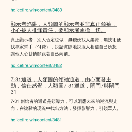
hd.icefire.win/content/3483
顯示者陷阱，人類圖的顯示者並非真正領袖，
小心被人推卸責任，要顯示者承擔一切。
真正顯示者，別人否定也做，無錢便找人集資，無技術便
找專家幫手（付費），說話實際地說服人相信自己所想，
讓他人心甘情願跟著自己向前。
hd.icefire.win/content/3482
7-31通道，人類圖的領袖通道，由心而發主
動，信任感覺，人類圖7-31通道，閘門7與閘門
31
7-31 創始者的通道是領導力，可以洞悉未來的潮流與走
向，在複雜的現況中找出方法，發揮影響力，引領眾人。
hd.icefire.win/content/3481