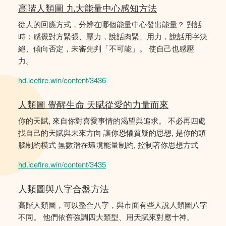
高階人類圖 九大能量中心感知方法
從人的回應方式，分辨在哪個能量中心發出能量？ 對話
時：感覺對方緊張、壓力，說話肉緊、用力，說話用字決
絕、傾向否定，未審先判「不可能」。 使自己也感壓
力。
hd.icefire.win/content/3436
人類圖 覺醒生命 天賦從愛的力量而來
你的天賦, 來自你對喜愛事情的渴望與追求。 不必再四處
找自己的天賦與未來方向 讓你恐懼質疑的思想, 是你的頭
腦制約模式 無數潛在環境能量制約, 控制著你思想方式
hd.icefire.win/content/3435
人類圖與八字合盤方法
高階人類圖，可以整合八字，與市面有些人說人類圖八字
不同。 他們依舊強調四大類型、用天賦來對應十神。