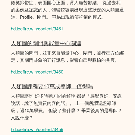
微笑抑鬱症，表面開心正面，背人痛苦鬰結。 從過去我
的案例及認識的人，體驗較容易出現這些狀況的人類圖通
道、Profile、閘門。 容易出現微笑抑鬱的模式。
hd.icefire.win/content/3461
人類圖的閘門與能量中心關連
人類圖的閘門，並非來自能量中心，閘門，被行星方位綁
定，其閘門卦象的五行訊息，影響自己與脈輪的共震。
hd.icefire.win/content/3460
人類圖課程要10萬成導師，值得嗎
人類圖諮詢 好多時聽方間的解說 都是「感覺良好、安慰
說話，說了無實質內容的話」。 上一個所謂認證導師
級，過10萬學費。 但說了些什麼？ 畢業後真的是導師？
又說什麼？
hd.icefire.win/content/3459