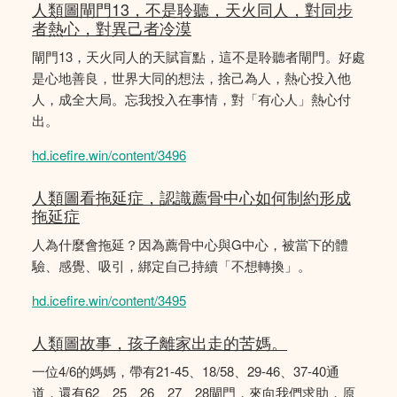
人類圖閘門13，不是聆聽，天火同人，對同步
者熱心，對異己者冷漠
閘門13，天火同人的天賦盲點，這不是聆聽者閘門。好處
是心地善良，世界大同的想法，捨己為人，熱心投入他
人，成全大局。忘我投入在事情，對「有心人」熱心付
出。
hd.icefire.win/content/3496
人類圖看拖延症，認識薦骨中心如何制約形成
拖延症
人為什麼會拖延？因為薦骨中心與G中心，被當下的體
驗、感覺、吸引，綁定自己持續「不想轉換」。
hd.icefire.win/content/3495
人類圖故事，孩子離家出走的苦媽。
一位4/6的媽媽，帶有21-45、18/58、29-46、37-40通
道，還有62、25、26、27、28閘門，來向我們求助，原