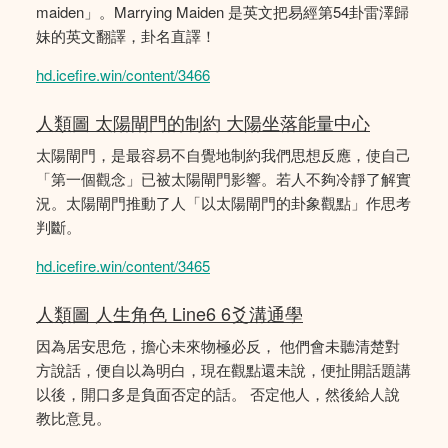
maiden」。Marrying Maiden 是英文把易經第54卦雷澤歸
妹的英文翻譯，卦名直譯！
hd.icefire.win/content/3466
人類圖 太陽閘門的制約 大陽坐落能量中心
太陽閘門，是最容易不自覺地制約我們思想反應，使自己
「第一個觀念」已被太陽閘門影響。若人不夠冷靜了解實
況。太陽閘門推動了人「以太陽閘門的卦象觀點」作思考
判斷。
hd.icefire.win/content/3465
人類圖 人生角色 Line6 6爻溝通學
因為居安思危，擔心未來物極必反， 他們會未聽清楚對
方說話，便自以為明白，現在觀點還未說，便扯開話題講
以後，開口多是負面否定的話。 否定他人，然後給人說
教比意見。