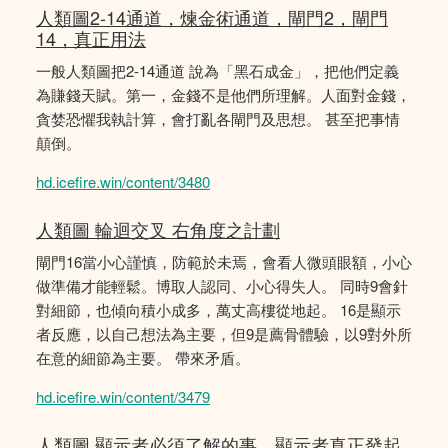
人類圖2-14通道，煉金術通道，閘門2，閘門
14，真正用法
一般人類圖把2-14通道 說為「黑石成金」，把他們定義
為賺錢天賦。第一，金錢不是他們所理解。人面對金錢，
貪婪恐懼我執計算，會打亂各閘門及思想。 甚至把事情
顛倒。
hd.icefire.win/content/3480
人類圖 輪迴交叉 右角度之計劃
閘門16當小心謹慎，防範於未焉，會看人微頭眼額，小心
做準備才能輕鬆。博取人認同、小心得失人。 同時9會針
對細節，也傾向積小成多，萬丈高樓從地起。 16是顯示
者反應，以自己想法為主要，但9是薦骨體驗，以9對外所
在意的細節為主要。 帶來矛盾。
hd.icefire.win/content/3479
人類圖 顯示者必須了解的事，顯示者真正發起