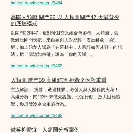
hd.icefire.win/content/3464
高階人類圖 閘門22 與 人類圖閘門47 天賦背後
的底層模式
以閘門22與47，這對輪迴交叉組合為參考。人類圖，舊
派解說閘門天賦，來自始創人對易經「表層卦象」的理
解，加上始創人認為「在這卦中，人應該如何才對」的想
法，把「應該如何做」說為「你的天賦」。
hd.icefire.win/content/3463
人類圖 閘門39 高維解讀 挑釁？困難重重
主流解讀： 挑釁，透過挑釁，激發人與人關係的火花！
高維分析：閘門39: 未做先說難、否定行動，放大困難感
覺，形成潑冷水否定的行為。
hd.icefire.win/content/3462
微笑抑鬱症 - 人類圖分析案例