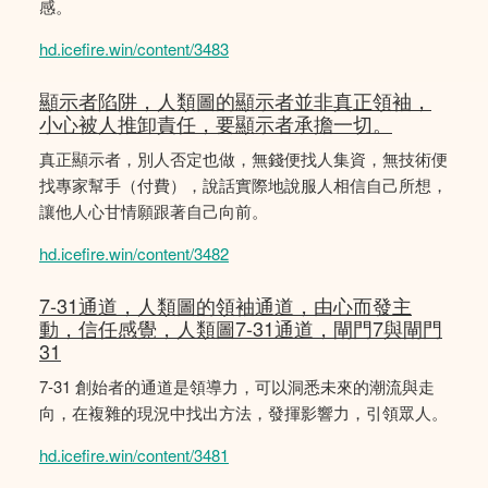
感。
hd.icefire.win/content/3483
顯示者陷阱，人類圖的顯示者並非真正領袖，
小心被人推卸責任，要顯示者承擔一切。
真正顯示者，別人否定也做，無錢便找人集資，無技術便
找專家幫手（付費），說話實際地說服人相信自己所想，
讓他人心甘情願跟著自己向前。
hd.icefire.win/content/3482
7-31通道，人類圖的領袖通道，由心而發主
動，信任感覺，人類圖7-31通道，閘門7與閘門
31
7-31 創始者的通道是領導力，可以洞悉未來的潮流與走
向，在複雜的現況中找出方法，發揮影響力，引領眾人。
hd.icefire.win/content/3481