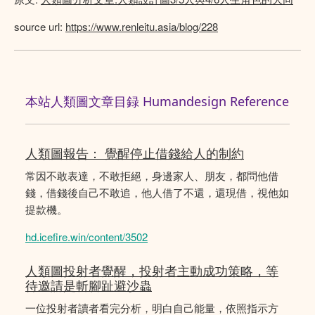
source url:
https://www.renleitu.asia/blog/228
本站人類圖文章目録 Humandesign Reference
人類圖報告： 覺醒停止借錢給人的制約
常因不敢表達，不敢拒絕，身邊家人、朋友，都問他借
錢，借錢後自己不敢追，他人借了不還，還現借，視他如
提款機。
hd.icefire.win/content/3502
人類圖投射者覺醒，投射者主動成功策略，等
待邀請是斬腳趾避沙蟲
一位投射者讀者看完分析，明白自己能量，依照指示方