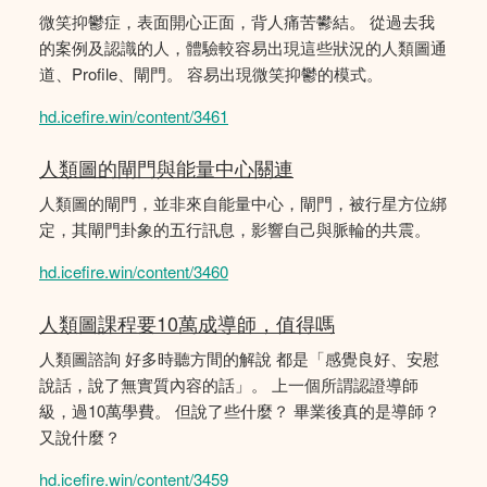
微笑抑鬱症，表面開心正面，背人痛苦鬰結。 從過去我
的案例及認識的人，體驗較容易出現這些狀況的人類圖通
道、Profile、閘門。 容易出現微笑抑鬱的模式。
hd.icefire.win/content/3461
人類圖的閘門與能量中心關連
人類圖的閘門，並非來自能量中心，閘門，被行星方位綁
定，其閘門卦象的五行訊息，影響自己與脈輪的共震。
hd.icefire.win/content/3460
人類圖課程要10萬成導師，值得嗎
人類圖諮詢 好多時聽方間的解說 都是「感覺良好、安慰
說話，說了無實質內容的話」。 上一個所謂認證導師
級，過10萬學費。 但說了些什麼？ 畢業後真的是導師？
又說什麼？
hd.icefire.win/content/3459