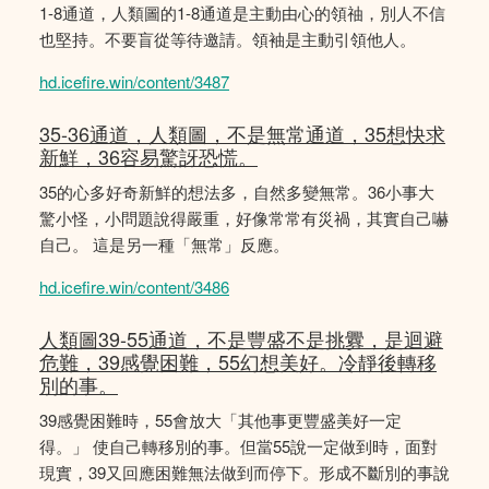
1-8通道，人類圖的1-8通道是主動由心的領䄂，別人不信
也堅持。不要盲從等待邀請。領袖是主動引領他人。
hd.icefire.win/content/3487
35-36通道，人類圖，不是無常通道，35想快求
新鮮，36容易驚訝恐慌。
35的心多好奇新鮮的想法多，自然多變無常。36小事大
驚小怪，小問題說得嚴重，好像常常有災禍，其實自己嚇
自己。 這是另一種「無常」反應。
hd.icefire.win/content/3486
人類圖39-55通道，不是豐盛不是挑釁，是迴避
危難，39感覺困難，55幻想美好。冷靜後轉移
別的事。
39感覺困難時，55會放大「其他事更豐盛美好一定
得。」 使自己轉移別的事。但當55說一定做到時，面對
現實，39又回應困難無法做到而停下。形成不斷別的事說