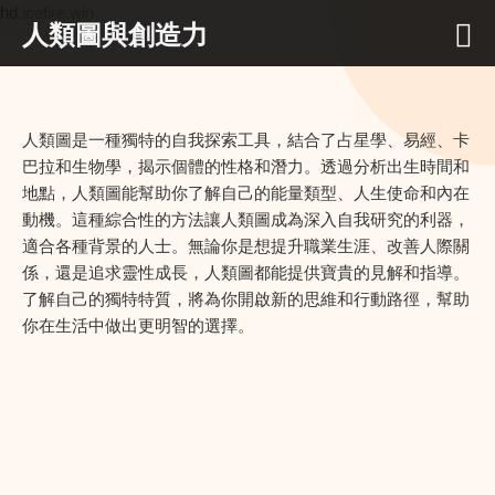
hd.icefire.win
人類圖與創造力
人類圖是一種獨特的自我探索工具，結合了占星學、易經、卡
巴拉和生物學，揭示個體的性格和潛力。透過分析出生時間和
地點，人類圖能幫助你了解自己的能量類型、人生使命和內在
動機。這種綜合性的方法讓人類圖成為深入自我研究的利器，
適合各種背景的人士。無論你是想提升職業生涯、改善人際關
係，還是追求靈性成長，人類圖都能提供寶貴的見解和指導。
了解自己的獨特特質，將為你開啟新的思維和行動路徑，幫助
你在生活中做出更明智的選擇。