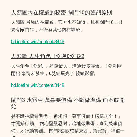
人類圖內在權威的秘密 閘門10的強烈原則
人類圖 最強內在權威，官方也不知道，凡有閘門10，只
要有閘門10，不管有其他內在權威。
hd.icefire.win/content/3449
人類圖 人生角色 1爻與6爻 6/2
人生角色 1爻6爻，差距最大，溝通最多誤會。 1爻剛剛
開始 事情未發生，6爻結局完了 後續影響。
hd.icefire.win/content/3448
閘門3 水雷屯 萬事要俱備 不斷做準備 而不敢開
始
是不斷持續做準備！ 追求想「萬事俱備！樣樣周全！」
才開始行動。 內心堅毅忍耐，暗地做準備，直到萬事俱
備，才行動實踐。 閘門3喜歡屯積東西，買買買，準備一