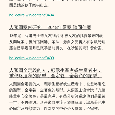
因是她的孩子離街出走。
hd.icefire.win/content/3494
人類圖案例研究： 2018年尾案 陳同佳案
18年尾，香港男士帶女友到台灣 被女友的挑釁帶來凶殺
及棄屍案，後潛逃回港。案法，源自女受害人在爭執時透
露自己早幾個月已懷孕是前男友，在吵架其間引發命案。
hd.icefire.win/content/3493
人類圖全定義的人，顯示生產者或生產者中，
被忽略遺忘的類型，全定義，全著色的類型。
人類圖全定義的人，顯示生產者或生產者中，被忽略遺忘
的類型，全定義，全著色的類型。人類圖主流會說「九個
能量中心全著色」是最完滿。有些分析師還說他們是最後
一世，不再輪迴。這是來自主流人類圖解讀，認為著色中
心固定及有顯響力，以為空的中心受人影響，𣎴完整。