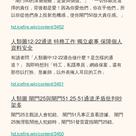
「閘門50的深層覺醒，是愛與價值。」 「一切你願意選
擇的責任，背後都是愛！因為你愛他們，你在乎他們，所
以你從他們身上投射危機感，使你閘門50放大責任感。」
hd.icefire.win/content/3452
人類圖12-22通道 特務工作 獨立處事 保障個人
資料安全
有讀者問「人類圖中12-22適合做什麼？是怎樣的通
道？」 我即時想到「特工，私隱專員，網絡保案，還有
那些以打扮、形象師，以外表掩人耳目的工作」
hd.icefire.win/content/3451
人類圖 閘門25與閘門51 25-51通道矛盾批判吵
架多
閘門25主觀說人會犯錯。 閘門51凡事正直看證據。 閘門
25無理取鬧他人犯錯時，閘門51發雷霆指閘門25錯。
hd.icefire.win/content/3450