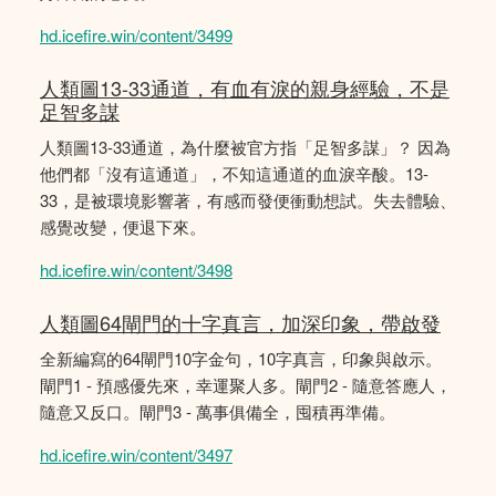
hd.icefire.win/content/3499
人類圖13-33通道，有血有淚的親身經驗，不是
足智多謀
人類圖13-33通道，為什麼被官方指「足智多謀」？ 因為
他們都「沒有這通道」，不知這通道的血淚辛酸。13-
33，是被環境影響著，有感而發便衝動想試。失去體驗、
感覺改變，便退下來。
hd.icefire.win/content/3498
人類圖64閘門的十字真言，加深印象，帶啟發
全新編寫的64閘門10字金句，10字真言，印象與啟示。
閘門1 - 預感優先來，幸運聚人多。閘門2 - 隨意答應人，
隨意又反口。閘門3 - 萬事俱備全，囤積再準備。
hd.icefire.win/content/3497