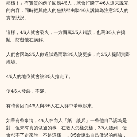
那樣！」有實質的例子回應4/6人，就會打斷了4/6人還未說完
的內容，同時把其他人的焦點都由聽4/6人說轉為注意3/5人的
實際狀況。
這樣，4/6人就會發火，一方面罵3/5人錯誤，也罵3/5人在搗
亂，防礙他在講解。
人們會因為3/5人做過試過而聽3/5人說更多，向3/5人提問實際
經驗。
4/6人的地位就會被3/5人搶走了。
使4/6人發惡，不滿。
有時會因而4/6人與3/5人在人群中爭執起來。
如果有些事情，4/6人在向人「紙上談兵」一些他自己認為是
對，但未有真的做過的事，在教人怎樣怎樣，3/5人聽到，便
會忍不了走來說「不是這樣」，3/5會說出自己做過的經驗，