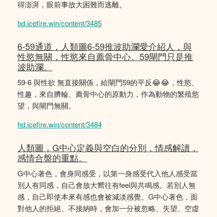
得澎湃，眼前事放大困難而逃離。
hd.icefire.win/content/3485
6-59通道，人類圖6-59推波助瀾愛介紹人，與
性慾無關，性慾來自薦骨中心。59閘門只是推
波助瀾。
59-6 與性欲 無直接關係，給閘門59的平反😂😂，性慾、
性趣，來自臍輪、薦骨中心的原動力，作為動物的繁殖慾
望，與閘門無關。
hd.icefire.win/content/3484
人類圖，G中心定義與空白的分別，情感解讀，
感情合盤的重點。
G中心著色，會身同感受，以第一身感受代入他人感受當
別人有同感，自己會放大嚮往有feel與共鳴感。若別人無
感，自己即使本來有感也會被減淡感覺。G中心著色，面
對他人的拒絕、不接納時，會加一分被忽略、失望、空虛