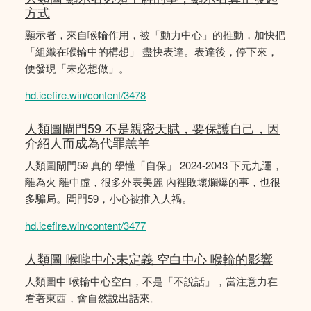
方式
顯示者，來自喉輪作用，被「動力中心」的推動，加快把
「組織在喉輪中的構想」 盡快表達。表達後，停下來，
便發現「未必想做」。
hd.icefire.win/content/3478
人類圖閘門59 不是親密天賦，要保護自己，因
介紹人而成為代罪羔羊
人類圖閘門59 真的 學懂「自保」 2024-2043 下元九運，
離為火 離中虛，很多外表美麗 內裡敗壞爛爆的事，也很
多騙局。閘門59，小心被推入人禍。
hd.icefire.win/content/3477
人類圖 喉嚨中心未定義 空白中心 喉輪的影響
人類圖中 喉輪中心空白，不是「不說話」，當注意力在
看著東西，會自然說出話來。