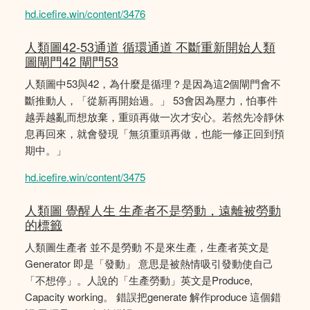
hd.icefire.win/content/3476
人類圖42-53通道 循環通道 不斷重新開始人類
圖閘門42 閘門53
人類圖中53與42，為什麼是循理？是因為這2個閘門會不
斷推動人，「從新再開始過。」 53會因為壓力，怕事件
越弄越亂而想放棄，重頭再做一次才安心。若然先冷靜休
息再回來，就會發現「無須重頭再做，也能一修正回到預
期中。」
hd.icefire.win/content/3475
人類圖 覺醒人生 生產者不是勞動，遠離被勞動
的標籤
人類圖生產者 並不是勞動 不是來生產，生產者英文是
Generator 即是「發動」 意思是被熱情吸引發動使自己
「不想停」。人說的「生產勞動」英文是Produce,
Capacity working。 錯誤把generate 解作produce 這個錯