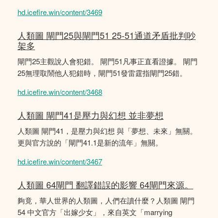
hd.icefire.win/content/3469
人類圖 閘門25與閘門51 25-51通道矛盾批判吵
架多
閘門25主觀說人會犯錯。 閘門51凡事正直看證據。 閘門
25無理取鬧他人犯錯時，閘門51發雷霆指閘門25錯。
hd.icefire.win/content/3468
人類圖 閘門41是壓力與幻想 並非夢想
人類圖 閘門41，是壓力與幻想 與「夢想、未來」無關。
更與官方說的「閘門41.1是新的流年」無關。
hd.icefire.win/content/3467
人類圖 64閘門 翻譯錯誤的影響 64閘門來源。
夠竟，華人世界的人類圖，人們在讀什麼？人類圖 閘門
54 中文官方「出嫁少女」，來自英文「marrying