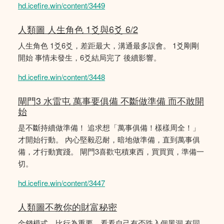
hd.icefire.win/content/3449
人類圖 人生角色 1爻與6爻 6/2
人生角色 1爻6爻，差距最大，溝通最多誤會。 1爻剛剛
開始 事情未發生，6爻結局完了 後續影響。
hd.icefire.win/content/3448
閘門3 水雷屯 萬事要俱備 不斷做準備 而不敢開
始
是不斷持續做準備！ 追求想「萬事俱備！樣樣周全！」
才開始行動。 內心堅毅忍耐，暗地做準備，直到萬事俱
備，才行動實踐。 閘門3喜歡屯積東西，買買買，準備一
切。
hd.icefire.win/content/3447
人類圖不教你的財富秘密
金錢模式，比行為重要，看看自己有否跌入個黑洞 有同