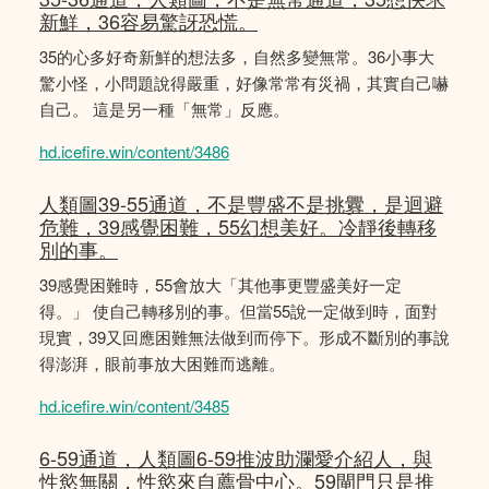
新鮮，36容易驚訝恐慌。
35的心多好奇新鮮的想法多，自然多變無常。36小事大
驚小怪，小問題說得嚴重，好像常常有災禍，其實自己嚇
自己。 這是另一種「無常」反應。
hd.icefire.win/content/3486
人類圖39-55通道，不是豐盛不是挑釁，是迴避
危難，39感覺困難，55幻想美好。冷靜後轉移
別的事。
39感覺困難時，55會放大「其他事更豐盛美好一定
得。」 使自己轉移別的事。但當55說一定做到時，面對
現實，39又回應困難無法做到而停下。形成不斷別的事說
得澎湃，眼前事放大困難而逃離。
hd.icefire.win/content/3485
6-59通道，人類圖6-59推波助瀾愛介紹人，與
性慾無關，性慾來自薦骨中心。59閘門只是推