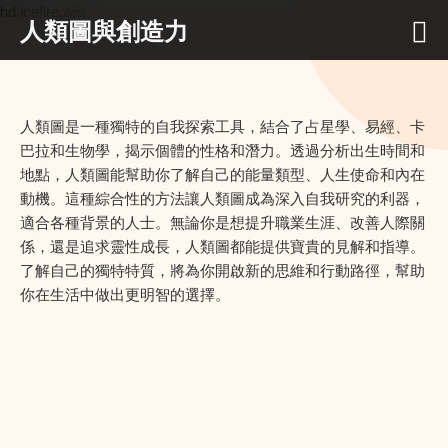
hd.icefire.win
人類圖與創造力
人類圖是一種獨特的自我探索工具，結合了占星學、易經、卡
巴拉和生物學，揭示個體的性格和潛力。透過分析出生時間和
地點，人類圖能幫助你了解自己的能量類型、人生使命和內在
動機。這種綜合性的方法讓人類圖成為深入自我研究的利器，
適合各種背景的人士。無論你是想提升職業生涯、改善人際關
係，還是追求靈性成長，人類圖都能提供寶貴的見解和指導。
了解自己的獨特特質，將為你開啟新的思維和行動路徑，幫助
你在生活中做出更明智的選擇。