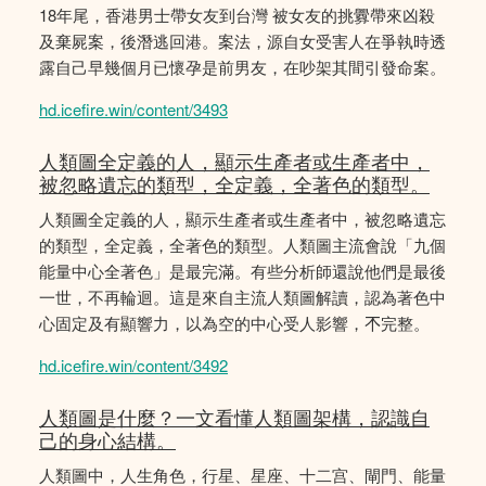
18年尾，香港男士帶女友到台灣 被女友的挑釁帶來凶殺
及棄屍案，後潛逃回港。案法，源自女受害人在爭執時透
露自己早幾個月已懷孕是前男友，在吵架其間引發命案。
hd.icefire.win/content/3493
人類圖全定義的人，顯示生產者或生產者中，
被忽略遺忘的類型，全定義，全著色的類型。
人類圖全定義的人，顯示生產者或生產者中，被忽略遺忘
的類型，全定義，全著色的類型。人類圖主流會說「九個
能量中心全著色」是最完滿。有些分析師還說他們是最後
一世，不再輪迴。這是來自主流人類圖解讀，認為著色中
心固定及有顯響力，以為空的中心受人影響，𣎴完整。
hd.icefire.win/content/3492
人類圖是什麼？一文看懂人類圖架構，認識自
己的身心結構。
人類圖中，人生角色，行星、星座、十二宫、閘門、能量