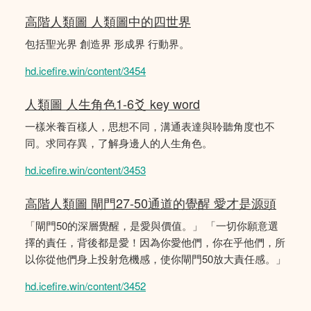
高階人類圖 人類圖中的四世界
包括聖光界 創造界 形成界 行動界。
hd.icefire.win/content/3454
人類圖 人生角色1-6爻 key word
一樣米養百樣人，思想不同，溝通表達與聆聽角度也不
同。求同存異，了解身邊人的人生角色。
hd.icefire.win/content/3453
高階人類圖 閘門27-50通道的覺醒 愛才是源頭
「閘門50的深層覺醒，是愛與價值。」 「一切你願意選
擇的責任，背後都是愛！因為你愛他們，你在乎他們，所
以你從他們身上投射危機感，使你閘門50放大責任感。」
hd.icefire.win/content/3452