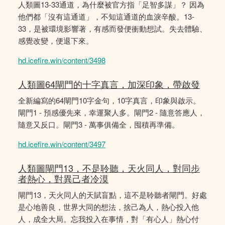
人類圖13-33通道，為什麼被官方指「足智多謀」？ 因為
他們都「沒有這通道」，不知這通道的血淚辛酸。13-
33，是被環境影響著，有感而發便衝動想試。失去體驗、
感覺改變，便退下來。
hd.icefire.win/content/3498
人類圖64閘門的十字真言，加深印象，帶啟發
全新編寫的64閘門10字金句，10字真言，印象與啟示。
閘門1 - 預感優先來，幸運聚人多。閘門2 - 隨意答應人，
隨意又反口。閘門3 - 萬事俱備全，囤積再準備。
hd.icefire.win/content/3497
人類圖閘門13，不是聆聽，天火同人，對同步
者熱心，對異己者冷漠
閘門13，天火同人的天賦盲點，這不是聆聽者閘門。好處
是心地善良，世界大同的想法，捨己為人，熱心投入他
人，成全大局。忘我投入在事情，對「有心人」熱心付