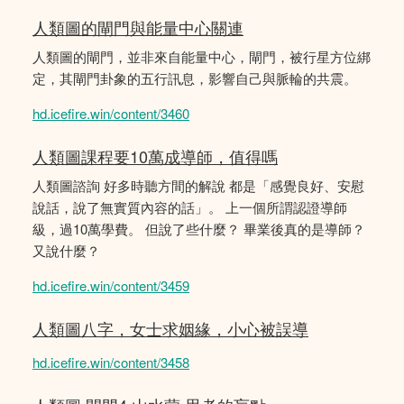
人類圖的閘門與能量中心關連
人類圖的閘門，並非來自能量中心，閘門，被行星方位綁
定，其閘門卦象的五行訊息，影響自己與脈輪的共震。
hd.icefire.win/content/3460
人類圖課程要10萬成導師，值得嗎
人類圖諮詢 好多時聽方間的解說 都是「感覺良好、安慰
說話，說了無實質內容的話」。 上一個所謂認證導師
級，過10萬學費。 但說了些什麼？ 畢業後真的是導師？
又說什麼？
hd.icefire.win/content/3459
人類圖八字，女士求姻緣，小心被誤導
hd.icefire.win/content/3458