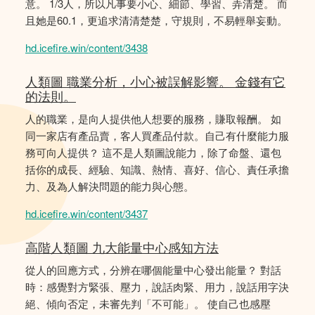
意。 1/3人，所以凡事要小心、細節、學習、弄清楚。 而
且她是60.1，更追求清清楚楚，守規則，不易輕舉妄動。
hd.icefire.win/content/3438
人類圖 職業分析，小心被誤解影響。 金錢有它
的法則。
人的職業，是向人提供他人想要的服務，賺取報酬。 如
同一家店有產品賣，客人買產品付款。自己有什麼能力服
務可向人提供？ 這不是人類圖說能力，除了命盤、還包
括你的成長、經驗、知識、熱情、喜好、信心、責任承擔
力、及為人解決問題的能力與心態。
hd.icefire.win/content/3437
高階人類圖 九大能量中心感知方法
從人的回應方式，分辨在哪個能量中心發出能量？ 對話
時：感覺對方緊張、壓力，說話肉緊、用力，說話用字決
絕、傾向否定，未審先判「不可能」。 使自己也感壓