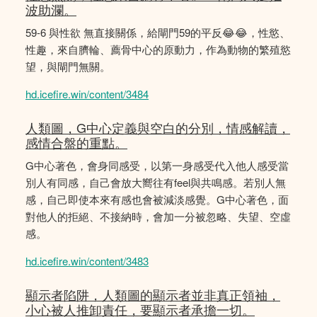
波助瀾。
59-6 與性欲 無直接關係，給閘門59的平反😂😂，性慾、
性趣，來自臍輪、薦骨中心的原動力，作為動物的繁殖慾
望，與閘門無關。
hd.icefire.win/content/3484
人類圖，G中心定義與空白的分別，情感解讀，
感情合盤的重點。
G中心著色，會身同感受，以第一身感受代入他人感受當
別人有同感，自己會放大嚮往有feel與共鳴感。若別人無
感，自己即使本來有感也會被減淡感覺。G中心著色，面
對他人的拒絕、不接納時，會加一分被忽略、失望、空虛
感。
hd.icefire.win/content/3483
顯示者陷阱，人類圖的顯示者並非真正領袖，
小心被人推卸責任，要顯示者承擔一切。