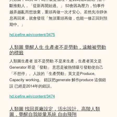
斷推動人，「從新再開始過。」 53會因為壓力，怕事件
越弄越亂而想放棄，重頭再做一次才安心。若然先冷靜休
息再回來，就會發現「無須重頭再做，也能一修正回到預
期中。」
hd.icefire.win/content/3475
人類圖 覺醒人生 生產者不是勞動，遠離被勞動
的標籤
人類圖生產者 並不是勞動 不是來生產，生產者英文是
Generator 即是「發動」 意思是被熱情吸引發動使自己
「不想停」。人說的「生產勞動」英文是Produce,
Capacity working。 錯誤把generate 解作produce 這個錯
誤 已經是2014年的錯誤。
hd.icefire.win/content/3474
人類圖 找回原廠設定，活出設計。高階人類
圖，覺醒自我能量系統 自由飛翔