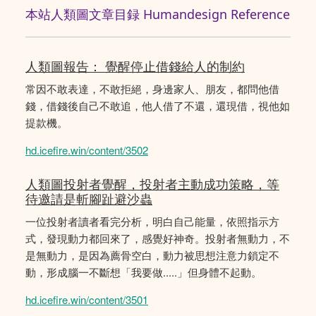
本站人類圖文章目録 Humandesign Reference
人類圖報告： 覺醒停止借錢給人的制約
常因不敢表達，不敢拒絕，身邊家人、朋友，都問他借
錢，借錢後自己不敢追，他人借了不還，還現借，視他如
提款機。
hd.icefire.win/content/3502
人類圖投射者覺醒，投射者主動成功策略，等
待邀請是斬腳趾避沙蟲
一位投射者讀者看完分析，明白自己能量，依照指示方
式，發現動力都回來了，感覺好神奇。投射者無動力，不
是無動力，是因為薦骨空白，動力被思想注意力鎖定不
動，形成腦一不斷想「我要做.....」但身體不起動。
hd.icefire.win/content/3501