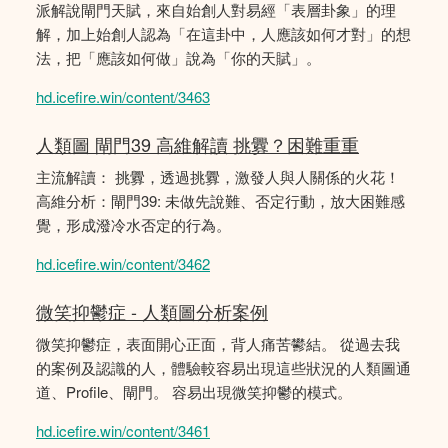
派解說閘門天賦，來自始創人對易經「表層卦象」的理
解，加上始創人認為「在這卦中，人應該如何才對」的想
法，把「應該如何做」說為「你的天賦」。
hd.icefire.win/content/3463
人類圖 閘門39 高維解讀 挑釁？困難重重
主流解讀： 挑釁，透過挑釁，激發人與人關係的火花！
高維分析：閘門39: 未做先說難、否定行動，放大困難感
覺，形成潑冷水否定的行為。
hd.icefire.win/content/3462
微笑抑鬱症 - 人類圖分析案例
微笑抑鬱症，表面開心正面，背人痛苦鬰結。 從過去我
的案例及認識的人，體驗較容易出現這些狀況的人類圖通
道、Profile、閘門。 容易出現微笑抑鬱的模式。
hd.icefire.win/content/3461