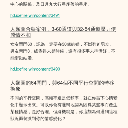
中心的關係，及日月九大行星座落的星座。
hd.icefire.win/content/3491
人類圖合盤案例，3-60通道與32-54通道壓力使
感情不和
女友閘門60，認為一定要在30歲結婚，不斷強迫男友。
男友閘門3，總覺得未是時候，還有很多事未準備好，不
能衝動結婚。
hd.icefire.win/content/3490
人類圖的64閘門，與64個不同平行空間的轉移
換象
不同的平行空間，高頻率還是低頻率，就在你當下心情變
化中顯示出來。可以你會有邏輯地認為因爲某些事而產生
某種情感，是好合理。但縁機就是，你這刻為何邏到這種
狀況而刺激到你的情感變化？