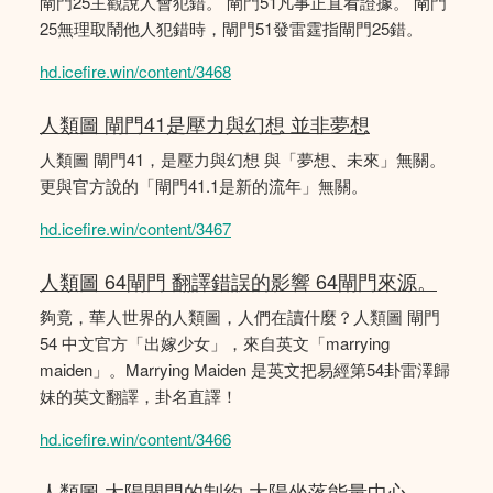
閘門25主觀說人會犯錯。 閘門51凡事正直看證據。 閘門
25無理取鬧他人犯錯時，閘門51發雷霆指閘門25錯。
hd.icefire.win/content/3468
人類圖 閘門41是壓力與幻想 並非夢想
人類圖 閘門41，是壓力與幻想 與「夢想、未來」無關。
更與官方說的「閘門41.1是新的流年」無關。
hd.icefire.win/content/3467
人類圖 64閘門 翻譯錯誤的影響 64閘門來源。
夠竟，華人世界的人類圖，人們在讀什麼？人類圖 閘門
54 中文官方「出嫁少女」，來自英文「marrying
maiden」。Marrying Maiden 是英文把易經第54卦雷澤歸
妹的英文翻譯，卦名直譯！
hd.icefire.win/content/3466
人類圖 太陽閘門的制約 大陽坐落能量中心