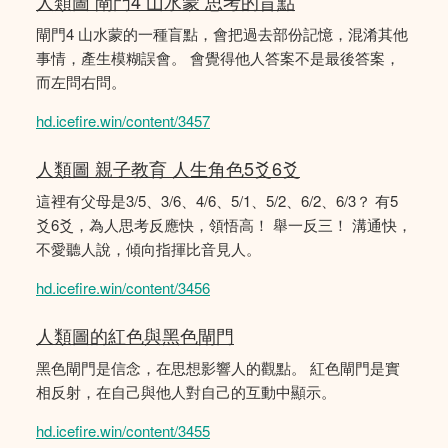
人類圖 閘門4 山水蒙 思考的盲點
閘門4 山水蒙的一種盲點，會把過去部份記憶，混淆其他
事情，產生模糊誤會。 會覺得他人答案不是最後答案，
而左問右問。
hd.icefire.win/content/3457
人類圖 親子教育 人生角色5爻6爻
這裡有父母是3/5、3/6、4/6、5/1、5/2、6/2、6/3？ 有5
爻6爻，為人思考反應快，領悟高！ 舉一反三！ 溝通快，
不愛聽人說，傾向指揮比音見人。
hd.icefire.win/content/3456
人類圖的紅色與黑色閘門
黑色閘門是信念，在思想影響人的觀點。 紅色閘門是實
相反射，在自己與他人對自己的互動中顯示。
hd.icefire.win/content/3455