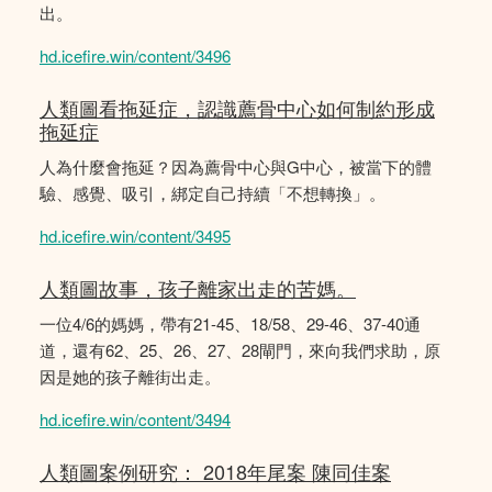
出。
hd.icefire.win/content/3496
人類圖看拖延症，認識薦骨中心如何制約形成
拖延症
人為什麼會拖延？因為薦骨中心與G中心，被當下的體
驗、感覺、吸引，綁定自己持續「不想轉換」。
hd.icefire.win/content/3495
人類圖故事，孩子離家出走的苦媽。
一位4/6的媽媽，帶有21-45、18/58、29-46、37-40通
道，還有62、25、26、27、28閘門，來向我們求助，原
因是她的孩子離街出走。
hd.icefire.win/content/3494
人類圖案例研究： 2018年尾案 陳同佳案