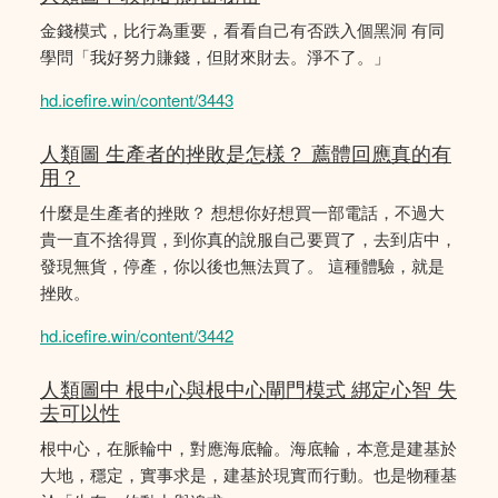
金錢模式，比行為重要，看看自己有否跌入個黑洞 有同
學問「我好努力賺錢，但財來財去。淨不了。」
hd.icefire.win/content/3443
人類圖 生產者的挫敗是怎樣？ 薦體回應真的有
用？
什麼是生產者的挫敗？ 想想你好想買一部電話，不過大
貴一直不捨得買，到你真的說服自己要買了，去到店中，
發現無貨，停產，你以後也無法買了。 這種體驗，就是
挫敗。
hd.icefire.win/content/3442
人類圖中 根中心與根中心閘門模式 綁定心智 失
去可以性
根中心，在脈輪中，對應海底輪。海底輪，本意是建基於
大地，穩定，實事求是，建基於現實而行動。也是物種基