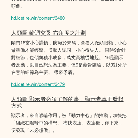
顛倒。
hd.icefire.win/content/3480
人類圖 輪迴交叉 右角度之計劃
閘門16當小心謹慎，防範於未焉，會看人微頭眼額，小心
做準備才能輕鬆。博取人認同、小心得失人。 同時9會針
對細節，也傾向積小成多，萬丈高樓從地起。 16是顯示
者反應，以自己想法為主要，但9是薦骨體驗，以9對外所
在意的細節為主要。 帶來矛盾。
hd.icefire.win/content/3479
人類圖 顯示者必須了解的事，顯示者真正發起
方式
顯示者，來自喉輪作用，被「動力中心」的推動，加快把
「組織在喉輪中的構想」 盡快表達。表達後，停下來，
便發現「未必想做」。