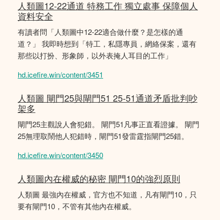
人類圖12-22通道 特務工作 獨立處事 保障個人
資料安全
有讀者問「人類圖中12-22適合做什麼？是怎樣的通
道？」 我即時想到「特工，私隱專員，網絡保案，還有
那些以打扮、形象師，以外表掩人耳目的工作」
hd.icefire.win/content/3451
人類圖 閘門25與閘門51 25-51通道矛盾批判吵
架多
閘門25主觀說人會犯錯。 閘門51凡事正直看證據。 閘門
25無理取鬧他人犯錯時，閘門51發雷霆指閘門25錯。
hd.icefire.win/content/3450
人類圖內在權威的秘密 閘門10的強烈原則
人類圖 最強內在權威，官方也不知道，凡有閘門10，只
要有閘門10，不管有其他內在權威。