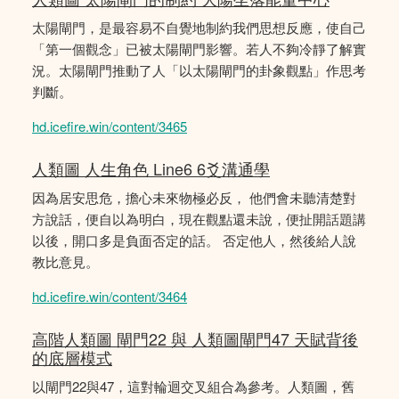
太陽閘門，是最容易不自覺地制約我們思想反應，使自己
「第一個觀念」已被太陽閘門影響。若人不夠冷靜了解實
況。太陽閘門推動了人「以太陽閘門的卦象觀點」作思考
判斷。
hd.icefire.win/content/3465
人類圖 人生角色 Line6 6爻溝通學
因為居安思危，擔心未來物極必反， 他們會未聽清楚對
方說話，便自以為明白，現在觀點還未說，便扯開話題講
以後，開口多是負面否定的話。 否定他人，然後給人說
教比意見。
hd.icefire.win/content/3464
高階人類圖 閘門22 與 人類圖閘門47 天賦背後
的底層模式
以閘門22與47，這對輪迴交叉組合為參考。人類圖，舊