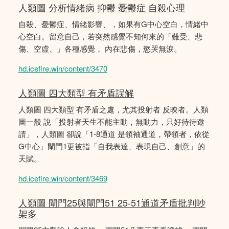
人類圖 分析情緒病 抑鬱 憂鬱症 自殺心理
自殺、憂鬱症、情緒影響、，如果有G中心空白，情緒中
心空白。留意自己，若突然感覺不知何來的「難受、悲
傷、空虛、」各種感覺， 內在悲傷，慾哭無淚。
hd.icefire.win/content/3470
人類圖 四大類型 有矛盾誤解
人類圖 四大類型 有矛盾之處，尤其投射者 反映者。人類
圖一般 說「投射者天生不能主動，無動力，只好待待邀
請」，人類圖 卻說「1-8通道 是領袖通道，帶領者，依從
G中心」閘門1更被指「自我表達、表現自己、創意」的
天賦。
hd.icefire.win/content/3469
人類圖 閘門25與閘門51 25-51通道矛盾批判吵
架多