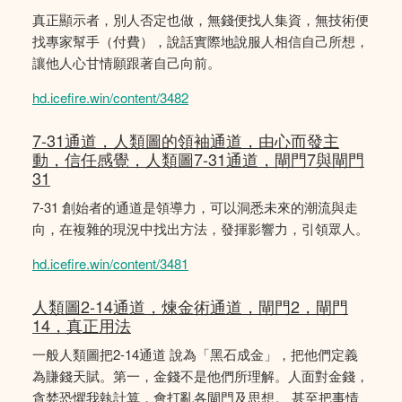
真正顯示者，別人否定也做，無錢便找人集資，無技術便
找專家幫手（付費），說話實際地說服人相信自己所想，
讓他人心甘情願跟著自己向前。
hd.icefire.win/content/3482
7-31通道，人類圖的領袖通道，由心而發主
動，信任感覺，人類圖7-31通道，閘門7與閘門
31
7-31 創始者的通道是領導力，可以洞悉未來的潮流與走
向，在複雜的現況中找出方法，發揮影響力，引領眾人。
hd.icefire.win/content/3481
人類圖2-14通道，煉金術通道，閘門2，閘門
14，真正用法
一般人類圖把2-14通道 說為「黑石成金」，把他們定義
為賺錢天賦。第一，金錢不是他們所理解。人面對金錢，
貪婪恐懼我執計算，會打亂各閘門及思想。 甚至把事情