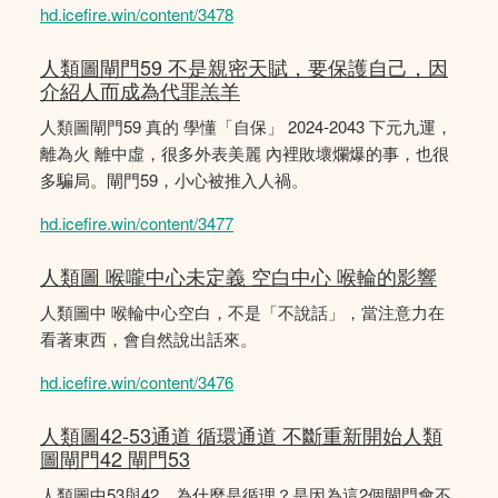
hd.icefire.win/content/3478
人類圖閘門59 不是親密天賦，要保護自己，因
介紹人而成為代罪羔羊
人類圖閘門59 真的 學懂「自保」 2024-2043 下元九運，
離為火 離中虛，很多外表美麗 內裡敗壞爛爆的事，也很
多騙局。閘門59，小心被推入人禍。
hd.icefire.win/content/3477
人類圖 喉嚨中心未定義 空白中心 喉輪的影響
人類圖中 喉輪中心空白，不是「不說話」，當注意力在
看著東西，會自然說出話來。
hd.icefire.win/content/3476
人類圖42-53通道 循環通道 不斷重新開始人類
圖閘門42 閘門53
人類圖中53與42，為什麼是循理？是因為這2個閘門會不