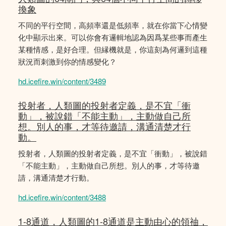
換象
不同的平行空間，高頻率還是低頻率，就在你當下心情變
化中顯示出來。可以你會有邏輯地認為因爲某些事而產生
某種情感，是好合理。但縁機就是，你這刻為何邏到這種
狀況而刺激到你的情感變化？
hd.icefire.win/content/3489
投射者，人類圖的投射者定義，是不宜「衝
動」，被說錯「不能主動」，主動做自己所
想。別人的事，才等待邀請，溝通清楚才行
動。
投射者，人類圖的投射者定義，是不宜「衝動」，被說錯
「不能主動」，主動做自己所想。別人的事，才等待邀
請，溝通清楚才行動。
hd.icefire.win/content/3488
1-8通道，人類圖的1-8通道是主動由心的領䄂，