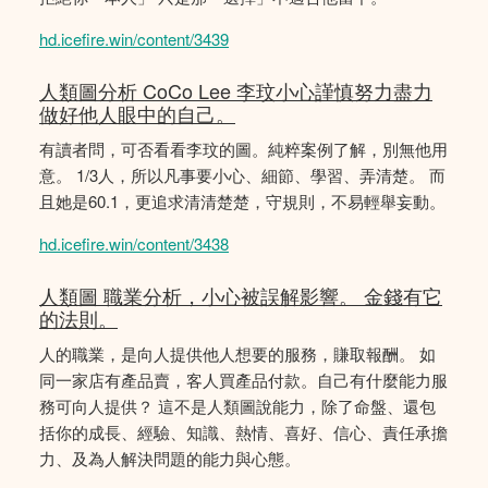
hd.icefire.win/content/3439
人類圖分析 CoCo Lee 李玟小心謹慎努力盡力
做好他人眼中的自己。
有讀者問，可否看看李玟的圖。純粹案例了解，別無他用
意。 1/3人，所以凡事要小心、細節、學習、弄清楚。 而
且她是60.1，更追求清清楚楚，守規則，不易輕舉妄動。
hd.icefire.win/content/3438
人類圖 職業分析，小心被誤解影響。 金錢有它
的法則。
人的職業，是向人提供他人想要的服務，賺取報酬。 如
同一家店有產品賣，客人買產品付款。自己有什麼能力服
務可向人提供？ 這不是人類圖說能力，除了命盤、還包
括你的成長、經驗、知識、熱情、喜好、信心、責任承擔
力、及為人解決問題的能力與心態。