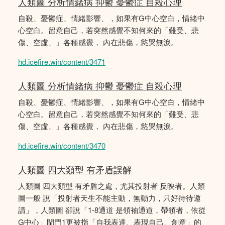
人類圖 分析情緒病 抑鬱 憂鬱症 自殺心理
自殺、憂鬱症、情緒影響、，如果有G中心空白，情緒中
心空白。留意自己，若突然感覺不知何來的「難受、悲
傷、空虛、」各種感覺， 內在悲傷，慾哭無淚。
hd.icefire.win/content/3471
人類圖 分析情緒病 抑鬱 憂鬱症 自殺心理
自殺、憂鬱症、情緒影響、，如果有G中心空白，情緒中
心空白。留意自己，若突然感覺不知何來的「難受、悲
傷、空虛、」各種感覺， 內在悲傷，慾哭無淚。
hd.icefire.win/content/3470
人類圖 四大類型 有矛盾誤解
人類圖 四大類型 有矛盾之處，尤其投射者 反映者。人類
圖一般 說「投射者天生不能主動，無動力，只好待待邀
請」，人類圖 卻說「1-8通道 是領袖通道，帶領者，依從
G中心」閘門1更被指「自我表達、表現自己、創意」的