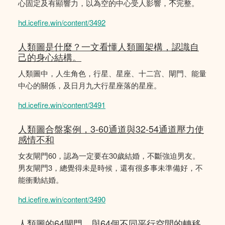
心固定及有顯響力，以為空的中心受人影響，𣎴完整。
hd.icefire.win/content/3492
人類圖是什麼？一文看懂人類圖架構，認識自
己的身心結構。
人類圖中，人生角色，行星、星座、十二宫、閘門、能量
中心的關係，及日月九大行星座落的星座。
hd.icefire.win/content/3491
人類圖合盤案例，3-60通道與32-54通道壓力使
感情不和
女友閘門60，認為一定要在30歲結婚，不斷強迫男友。
男友閘門3，總覺得未是時候，還有很多事未準備好，不
能衝動結婚。
hd.icefire.win/content/3490
人類圖的64閘門，與64個不同平行空間的轉移