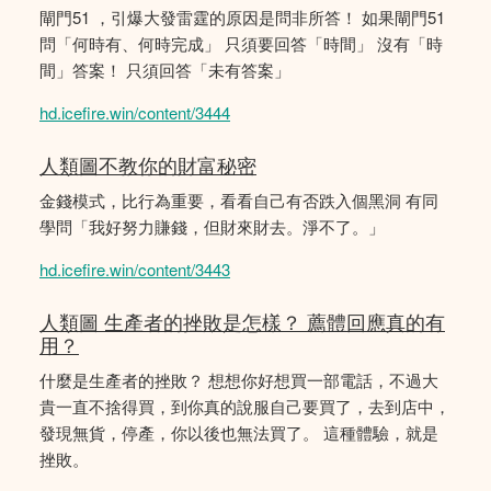
閘門51 ，引爆大發雷霆的原因是問非所答！ 如果閘門51
問「何時有、何時完成」 只須要回答「時間」 沒有「時
間」答案！ 只須回答「未有答案」
hd.icefire.win/content/3444
人類圖不教你的財富秘密
金錢模式，比行為重要，看看自己有否跌入個黑洞 有同
學問「我好努力賺錢，但財來財去。淨不了。」
hd.icefire.win/content/3443
人類圖 生產者的挫敗是怎樣？ 薦體回應真的有
用？
什麼是生產者的挫敗？ 想想你好想買一部電話，不過大
貴一直不捨得買，到你真的說服自己要買了，去到店中，
發現無貨，停產，你以後也無法買了。 這種體驗，就是
挫敗。