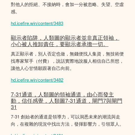
對他人的拒絕、不接納時，會加一分被忽略、失望、空虛
感。
hd.icefire.win/content/3483
顯示者陷阱，人類圖的顯示者並非真正領袖，
小心被人推卸責任，要顯示者承擔一切。
真正顯示者，別人否定也做，無錢便找人集資，無技術便
找專家幫手（付費），說話實際地說服人相信自己所想，
讓他人心甘情願跟著自己向前。
hd.icefire.win/content/3482
7-31通道，人類圖的領袖通道，由心而發主
動，信任感覺，人類圖7-31通道，閘門7與閘門
31
7-31 創始者的通道是領導力，可以洞悉未來的潮流與走
向，在複雜的現況中找出方法，發揮影響力，引領眾人。