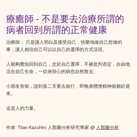
療癒師 - 不是要去治療所謂的
病者回到所謂的正常健康
治療師： 只是讓人明白及接受自己，快樂地做自己想做的
事，讓人相信自己可以以自己的選擇的方式活現。
人能夠覺知回到自己，忠於自己選擇，不被批判否定，自由地
活在自己生命，一切身與心的病也自然散去。
小朋友有病，說到第二天要去旅行，即晚身體便精神病都好過
來。
這是人的力量。
作者: Titan Kazuhiro 人類圖分析研究專家 @
人類圖分析