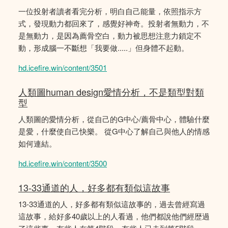
一位投射者讀者看完分析，明白自己能量，依照指示方
式，發現動力都回來了，感覺好神奇。投射者無動力，不
是無動力，是因為薦骨空白，動力被思想注意力鎖定不
動，形成腦一不斷想「我要做.....」但身體不起動。
hd.icefire.win/content/3501
人類圖human design愛情分析，不是類型對類
型
人類圖的愛情分析，從自己的G中心/薦骨中心，體驗什麼
是愛，什麼使自己快樂。 從G中心了解自己與他人的情感
如何連結。
hd.icefire.win/content/3500
13-33通道的人，好多都有類似這故事
13-33通道的人，好多都有類似這故事的，過去曾經寫過
這故事，給好多40歲以上的人看過，他們都說他們經歴過