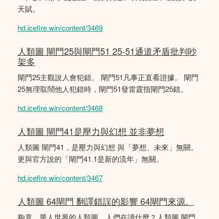
天賦。
hd.icefire.win/content/3469
人類圖 閘門25與閘門51 25-51通道矛盾批判吵
架多
閘門25主觀說人會犯錯。 閘門51凡事正直看證據。 閘門
25無理取鬧他人犯錯時，閘門51發雷霆指閘門25錯。
hd.icefire.win/content/3468
人類圖 閘門41是壓力與幻想 並非夢想
人類圖 閘門41，是壓力與幻想 與「夢想、未來」無關。
更與官方說的「閘門41.1是新的流年」無關。
hd.icefire.win/content/3467
人類圖 64閘門 翻譯錯誤的影響 64閘門來源。
夠竟，華人世界的人類圖，人們在讀什麼？人類圖 閘門