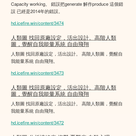
Capacity working。 錯誤把generate 解作produce 這個錯
誤 已經是2014年的錯誤。
hd.icefire.win/content/3474
人類圖 找回原廠設定，活出設計。高階人類
圖，覺醒自我能量系統 自由飛翔
人類圖 找回原廠設定，活出設計。 高階人類圖，覺醒自
我能量系統 自由飛翔。
hd.icefire.win/content/3473
人類圖 找回原廠設定，活出設計。高階人類
圖，覺醒自我能量系統 自由飛翔
人類圖 找回原廠設定，活出設計。 高階人類圖，覺醒自
我能量系統 自由飛翔。
hd.icefire.win/content/3472