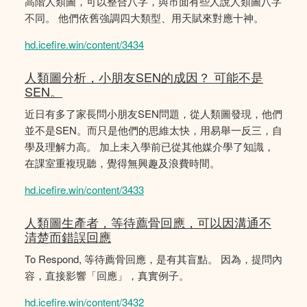
高階人類圖，可以整合八字，與市面有些人說人類圖八字
不同。 他們依舊強調四大類型、用天賦來對應十神。
hd.icefire.win/content/3434
人類圖分析，小朋友SEN的成因？ 可能不是
SEN。
近日有多了家長問小朋友SEN問題，從人類圖發現，他們
並不是SEN。而只是他們的思維太快，用易舉一反三，自
學及理解力高。 加上未入學前已從其他媒介學了知識，
在課室重複現聽，覺得無興趣及浪費時間。
hd.icefire.win/content/3433
人類圖生產者，等待薦骨回應，可以因溝通不
清楚而錯誤回應
To Respond, 等待薦骨回應，是有其盲點。 因為，提問內
容，直接影響「回應」，真實例子。
hd.icefire.win/content/3432