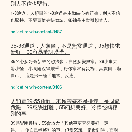
別人不信也堅持。
1-8通道，人類圖的1-8通道是主動由心的領䄂，別人不信
也堅持。不要盲從等待邀請。領袖是主動引領他人。
hd.icefire.win/content/3487
35-36通道，人類圖，不是無常通道，35想快求
新鮮，36容易驚訝恐慌。
35的心多好奇新鮮的想法多，自然多變無常。36小事大
驚小怪，小問題說得嚴重，好像常常有災禍，其實自己嚇
自己。 這是另一種「無常」反應。
hd.icefire.win/content/3486
人類圖39-55通道，不是豐盛不是挑釁，是迴避
危難，39感覺困難，55幻想美好。冷靜後轉移
別的事。
39感覺困難時，55會放大「其他事更豐盛美好一定
得。」 使自己轉移別的事。但當55說一定做到時，面對