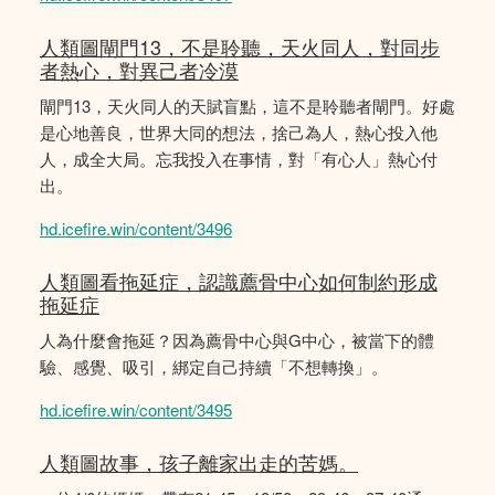
人類圖閘門13，不是聆聽，天火同人，對同步
者熱心，對異己者冷漠
閘門13，天火同人的天賦盲點，這不是聆聽者閘門。好處
是心地善良，世界大同的想法，捨己為人，熱心投入他
人，成全大局。忘我投入在事情，對「有心人」熱心付
出。
hd.icefire.win/content/3496
人類圖看拖延症，認識薦骨中心如何制約形成
拖延症
人為什麼會拖延？因為薦骨中心與G中心，被當下的體
驗、感覺、吸引，綁定自己持續「不想轉換」。
hd.icefire.win/content/3495
人類圖故事，孩子離家出走的苦媽。