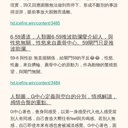
現實，39又回應困難無法做到而停下。形成不斷別的事說
得澎湃，眼前事放大困難而逃離。
hd.icefire.win/content/3485
6-59通道，人類圖6-59推波助瀾愛介紹人，與
性慾無關，性慾來自薦骨中心。59閘門只是推
波助瀾。
59-6 與性欲 無直接關係，給閘門59的平反😂😂，性慾、
性趣，來自臍輪、薦骨中心的原動力，作為動物的繁殖慾
望，與閘門無關。
hd.icefire.win/content/3484
人類圖，G中心定義與空白的分別，情感解讀，
感情合盤的重點。
G中心著色，會身同感受，以第一身感受代入他人感受當
別人有同感，自己會放大嚮往有feel與共鳴感。若別人無
感，自己即使本來有感也會被減淡感覺。G中心著色，面