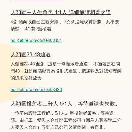
人類圖中人生角色 4/1人 詳細解讀相處之道
4爻 傾向以自己主觀安排， 1爻會追隨現實計劃，凡事要
清楚。 4/1有2類極端
hd.icefire.win/content/3431
人類圖23-43通道
人類圖23-43通道，這是一條顯示者通道。 不過著是在閘
門43，就是頭腦影響為投射式通道，把遇輯及對認知理解
的追求投射放大。
hd.icefire.win/content/3430
人類圖投射者二分人 5/1人，等待邀請也失敗。
一位室內設計工程師，5/1人。用投射者策略，等待邀
請。由打工，變與人合作開工程公司（因為人類圖說二分
人要與人合作）弄到自己公司欠債倒閉，有官非。