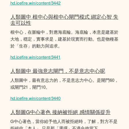
hd.icefire.win/content/3442
人類圖中 根中心與根中心閘門模式 綁定心智 失
去可以性
根中心，在脈輪中，對應海底輪。海底輪，本意是建基於
大地，穩定，實事求是，建基於現實而行動。也是物種基
於「生存」的動力與追求。
hd.icefire.win/content/3441
人類圖中 最強意志閘門，不是意志中心呢
人類圖中，最有意志力的，不是意志力中心。是閘門60，
或閘門21，閘門10。
hd.icefire.win/content/3440
人類圖G中心著色 接納被拒絕 感情關係提升
G中心著色，當你給予他人而被拒絕時，了解，對方不是
拒絕你「本人」 只是那「選擇」不適合他當下。