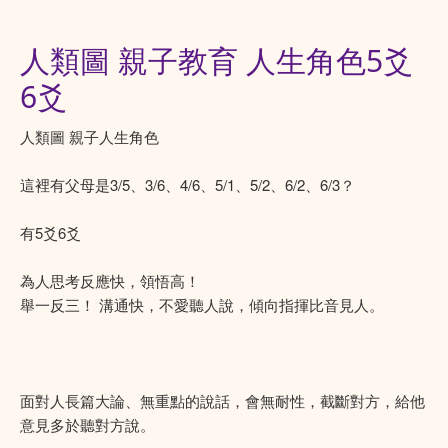
人類圖 親子教育 人生角色5爻
6爻
人類圖 親子人生角色
這裡有父母是3/5、3/6、4/6、5/1、5/2、6/2、6/3？
有5爻6爻
為人思考反應快，領悟高！
舉一反三！ 溝通快，不愛聽人說，傾向指揮比音見人。
面對人長篇大論、無重點的說話，會無耐性，截斷對方，給他
意見多於聽對方說。