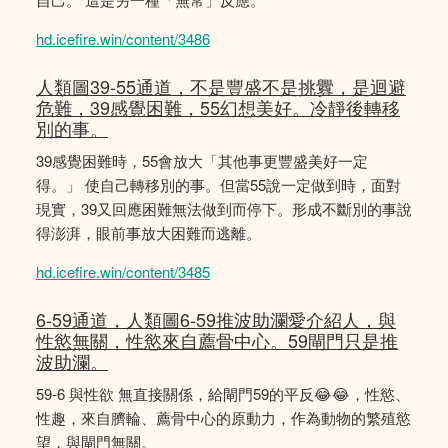
hd.icefire.win/content/3486
人類圖39-55通道，不是豐盛不是挑釁，是迴避
危難，39感覺困難，55幻想美好。冷靜後轉移
別的事。
39感覺困難時，55會放大「其他事更豐盛美好一定
得。」 使自己轉移別的事。但當55說一定做到時，面對
現實，39又回應困難無法做到而停下。形成不斷別的事說
得澎湃，眼前事放大困難而逃離。
hd.icefire.win/content/3485
6-59通道，人類圖6-59推波助瀾愛介紹人，與
性慾無關，性慾來自薦骨中心。59閘門只是推
波助瀾。
59-6 與性欲 無直接關係，給閘門59的平反😂😂，性慾、
性趣，來自臍輪、薦骨中心的原動力，作為動物的繁殖慾
望，與閘門無關。