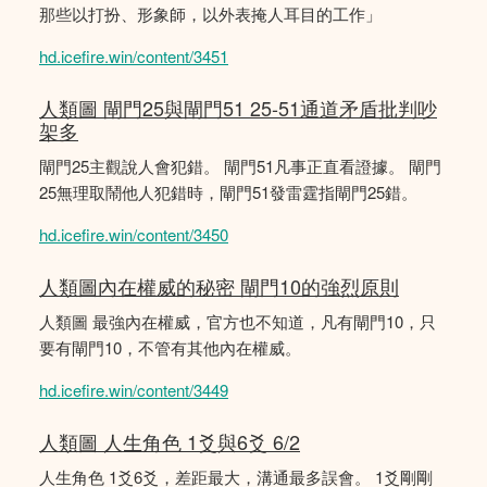
那些以打扮、形象師，以外表掩人耳目的工作」
hd.icefire.win/content/3451
人類圖 閘門25與閘門51 25-51通道矛盾批判吵
架多
閘門25主觀說人會犯錯。 閘門51凡事正直看證據。 閘門
25無理取鬧他人犯錯時，閘門51發雷霆指閘門25錯。
hd.icefire.win/content/3450
人類圖內在權威的秘密 閘門10的強烈原則
人類圖 最強內在權威，官方也不知道，凡有閘門10，只
要有閘門10，不管有其他內在權威。
hd.icefire.win/content/3449
人類圖 人生角色 1爻與6爻 6/2
人生角色 1爻6爻，差距最大，溝通最多誤會。 1爻剛剛