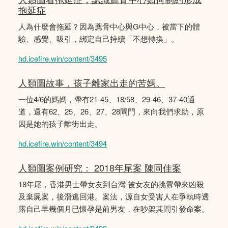
拖延症
人為什麼會拖延？因為薦骨中心與G中心，被當下的體
驗、感覺、吸引，綁定自己持續「不想轉換」。
hd.icefire.win/content/3495
人類圖故事，孩子離家出走的苦媽。
一位4/6的媽媽，帶有21-45、18/58、29-46、37-40通
道，還有62、25、26、27、28閘門，來向我們求助，原
因是她的孩子離街出走。
hd.icefire.win/content/3494
人類圖案例研究： 2018年尾案 陳同佳案
18年尾，香港男士帶女友到台灣 被女友的挑釁帶來凶殺
及棄屍案，後潛逃回港。案法，源自女受害人在爭執時透
露自己早幾個月已懷孕是前男友，在吵架其間引發命案。