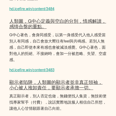
hd.icefire.win/content/3484
人類圖，G中心定義與空白的分別，情感解讀，
感情合盤的重點。
G中心著色，會身同感受，以第一身感受代入他人感受當
別人有同感，自己會放大嚮往有feel與共鳴感。若別人無
感，自己即使本來有感也會被減淡感覺。G中心著色，面
對他人的拒絕、不接納時，會加一分被忽略、失望、空虛
感。
hd.icefire.win/content/3483
顯示者陷阱，人類圖的顯示者並非真正領袖，
小心被人推卸責任，要顯示者承擔一切。
真正顯示者，別人否定也做，無錢便找人集資，無技術便
找專家幫手（付費），說話實際地說服人相信自己所想，
讓他人心甘情願跟著自己向前。