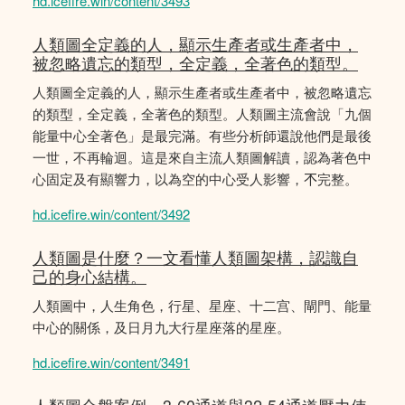
hd.icefire.win/content/3493
人類圖全定義的人，顯示生產者或生產者中，
被忽略遺忘的類型，全定義，全著色的類型。
人類圖全定義的人，顯示生產者或生產者中，被忽略遺忘
的類型，全定義，全著色的類型。人類圖主流會說「九個
能量中心全著色」是最完滿。有些分析師還說他們是最後
一世，不再輪迴。這是來自主流人類圖解讀，認為著色中
心固定及有顯響力，以為空的中心受人影響，𣎴完整。
hd.icefire.win/content/3492
人類圖是什麼？一文看懂人類圖架構，認識自
己的身心結構。
人類圖中，人生角色，行星、星座、十二宫、閘門、能量
中心的關係，及日月九大行星座落的星座。
hd.icefire.win/content/3491