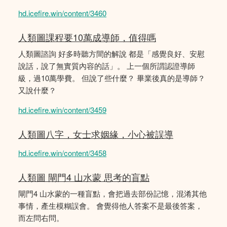
hd.icefire.win/content/3460
人類圖課程要10萬成導師，值得嗎
人類圖諮詢 好多時聽方間的解說 都是「感覺良好、安慰
說話，說了無實質內容的話」。 上一個所謂認證導師
級，過10萬學費。 但說了些什麼？ 畢業後真的是導師？
又說什麼？
hd.icefire.win/content/3459
人類圖八字，女士求姻緣，小心被誤導
hd.icefire.win/content/3458
人類圖 閘門4 山水蒙 思考的盲點
閘門4 山水蒙的一種盲點，會把過去部份記憶，混淆其他
事情，產生模糊誤會。 會覺得他人答案不是最後答案，
而左問右問。