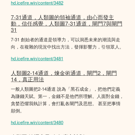
hd.icefire.win/content/3482
7-31通道，人類圖的領袖通道，由心而發主
動，信任感覺，人類圖7-31通道，閘門7與閘門
31
7-31 創始者的通道是領導力，可以洞悉未來的潮流與走
向，在複雜的現況中找出方法，發揮影響力，引領眾人。
hd.icefire.win/content/3481
人類圖2-14通道，煉金術通道，閘門2，閘門
14，真正用法
一般人類圖把2-14通道 說為「黑石成金」，把他們定義
為賺錢天賦。第一，金錢不是他們所理解。人面對金錢，
貪婪恐懼我執計算，會打亂各閘門及思想。 甚至把事情
顛倒。
hd.icefire.win/content/3480