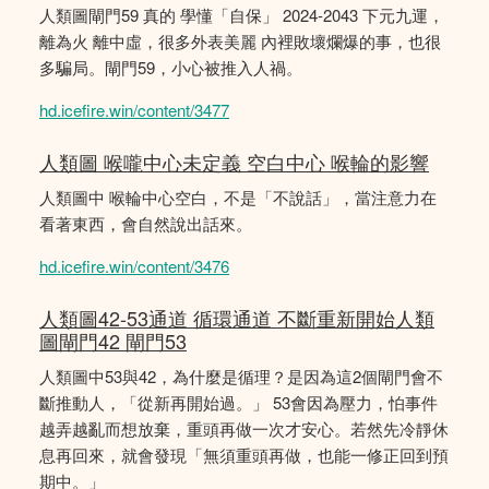
人類圖閘門59 真的 學懂「自保」 2024-2043 下元九運，
離為火 離中虛，很多外表美麗 內裡敗壞爛爆的事，也很
多騙局。閘門59，小心被推入人禍。
hd.icefire.win/content/3477
人類圖 喉嚨中心未定義 空白中心 喉輪的影響
人類圖中 喉輪中心空白，不是「不說話」，當注意力在
看著東西，會自然說出話來。
hd.icefire.win/content/3476
人類圖42-53通道 循環通道 不斷重新開始人類
圖閘門42 閘門53
人類圖中53與42，為什麼是循理？是因為這2個閘門會不
斷推動人，「從新再開始過。」 53會因為壓力，怕事件
越弄越亂而想放棄，重頭再做一次才安心。若然先冷靜休
息再回來，就會發現「無須重頭再做，也能一修正回到預
期中。」