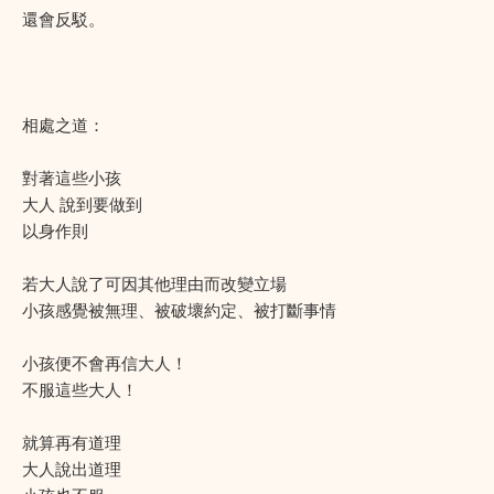
還會反駁。
相處之道：
對著這些小孩
大人 說到要做到
以身作則
若大人說了可因其他理由而改變立場
小孩感覺被無理、被破壞約定、被打斷事情
小孩便不會再信大人！
不服這些大人！
就算再有道理
大人說出道理