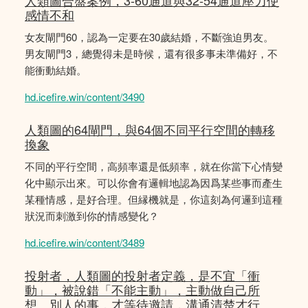
人類圖合盤案例，3-60通道與32-54通道壓力使
感情不和
女友閘門60，認為一定要在30歲結婚，不斷強迫男友。
男友閘門3，總覺得未是時候，還有很多事未準備好，不
能衝動結婚。
hd.icefire.win/content/3490
人類圖的64閘門，與64個不同平行空間的轉移
換象
不同的平行空間，高頻率還是低頻率，就在你當下心情變
化中顯示出來。可以你會有邏輯地認為因爲某些事而產生
某種情感，是好合理。但縁機就是，你這刻為何邏到這種
狀況而刺激到你的情感變化？
hd.icefire.win/content/3489
投射者，人類圖的投射者定義，是不宜「衝
動」，被說錯「不能主動」，主動做自己所
想。別人的事，才等待邀請，溝通清楚才行