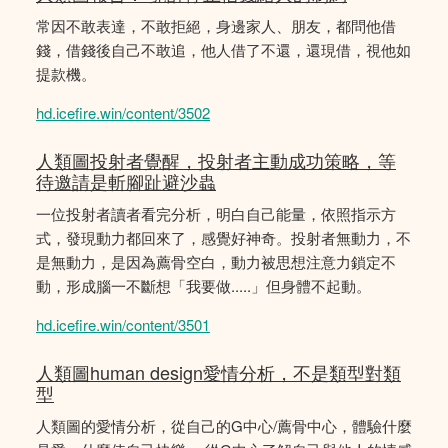
常因不敢表達，不敢拒絕，身邊家人、朋友，都問他借
錢，借錢後自己不敢追，他人借了不還，還現借，視他如
提款機。
hd.icefire.win/content/3502
人類圖投射者覺醒，投射者主動成功策略，等
待邀請是斬腳趾避沙蟲
一位投射者讀者看完分析，明白自己能量，依照指示方
式，發現動力都回來了，感覺好神奇。投射者無動力，不
是無動力，是因為薦骨空白，動力被思想注意力鎖定不
動，形成腦一不斷想「我要做.....」但身體不起動。
hd.icefire.win/content/3501
人類圖human design愛情分析，不是類型對類
型
人類圖的愛情分析，從自己的G中心/薦骨中心，體驗什麼