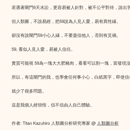
若遇著閘門6天水訟，更容易被人針對，被不公平對待，說出
但人類圖，不說易經，把59說為人見人愛，易有異性縁。
卻沒有說閘門59小心人縁，不要盡信他人，否則有災禍。
59, 看似人見人愛，易被人信任。
實質可能視 59為一塊大大肥豬肉，看看可以割一塊，當發現
所以，有這閘門的我，也學會任何事小心，白紙黑字，即使信
就少了很多問題。
這是我個人經領悟，信不信由人自己體驗。
作者: Titan Kazuhiro 人類圖分析研究專家 @
人類圖分析