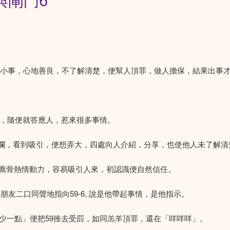
與閘門6
人以為小事，心地善良，不了解清楚，便幫人頂罪，做人擔保，結果出
意，隨便就答應人，惹來很多事情。
波助瀾，看到吸引，便想弄大，四處向人介紹，分享，也使他人未了解
薦骨熱情動力，容易吸引人來，初認識便自然信任。
友二口同聲地指向59-6, 說是他帶起事情，是他指示。
少一點」便把59推去受罰，如同羔羊頂罪，還在「咩咩咩」。