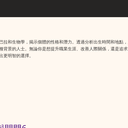
巴拉和生物學，揭示個體的性格和潛力。透過分析出生時間和地點，
種背景的人士。無論你是想提升職業生涯、改善人際關係，還是追求
出更明智的選擇。