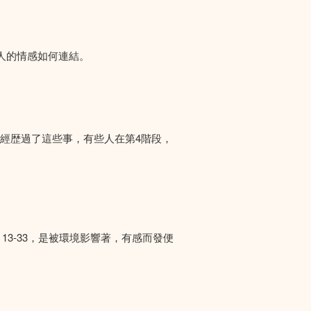
人的情感如何連結。
們經歴過了這些事，有些人在第4階段，
13-33，是被環境影響著，有感而發便