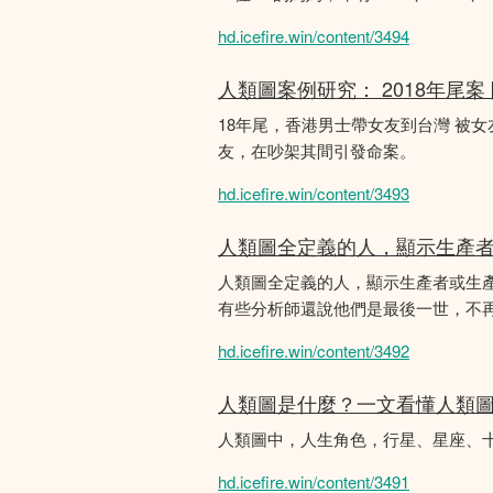
hd.icefire.win/content/3494
人類圖案例研究： 2018年尾案
18年尾，香港男士帶女友到台灣 被
友，在吵架其間引發命案。
hd.icefire.win/content/3493
人類圖全定義的人，顯示生產
人類圖全定義的人，顯示生產者或生
有些分析師還說他們是最後一世，不
hd.icefire.win/content/3492
人類圖是什麼？一文看懂人類
人類圖中，人生角色，行星、星座、
hd.icefire.win/content/3491