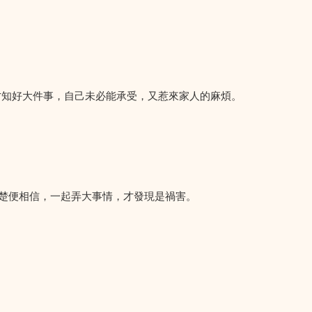
事才知好大件事，自己未必能承受，又惹來家人的麻煩。
清楚便相信，一起弄大事情，才發現是禍害。