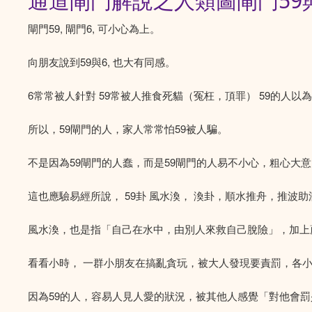
通道閘門解說之人類圖閘門59
閘門59, 閘門6, 可小心為上。
向朋友說到59與6, 也大有同感。
6常常被人針對 59常被人推食死貓（冤枉，頂罪） 59的
所以，59閘門的人，家人常常怕59被人騙。
不是因為59閘門的人蠢，而是59閘門的人易不小心，粗心大
這也應驗易經所說， 59卦 風水渙， 渙卦，順水推舟，推
風水渙，也是指「自己在水中，由別人來救自己脫險」，加上
看看小時， 一群小朋友在搞亂貪玩，被大人發現要責罰，各小朋
因為59的人，容易人見人愛的狀況，被其他人感覺「對他會罰