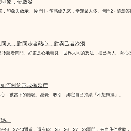
深印象，帶啟發
言，印象與啟示。 閘門1 - 預感優先來，幸運聚人多。閘門2 - 隨意
火同人，對同步者熱心，對異己者冷漠
不是聆聽者閘門。好處是心地善良，世界大同的想法，捨己為人，熱心
心如何制約形成拖延症
中心，被當下的體驗、感覺、吸引，綁定自己持續「不想轉換」。
苦媽。
8、29-46、37-40通道，還有62、25、26、27、28閘門，來向我