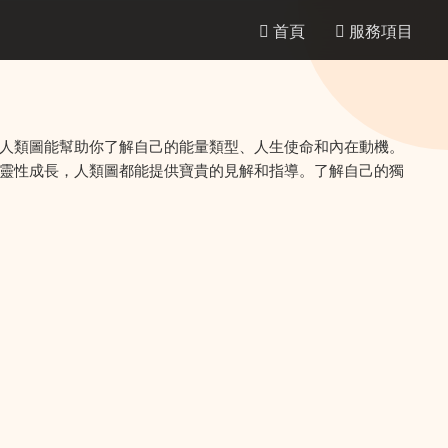
首頁
服務項目
人類圖能幫助你了解自己的能量類型、人生使命和內在動機。
靈性成長，人類圖都能提供寶貴的見解和指導。了解自己的獨