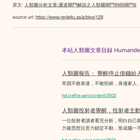
原文:
人類圖分析文章:通道閘門解說之人類圖閘門59與閘門6
source url:
https://www.renleitu.asia/blog/129
本站人類圖文章目録 Humandesig
人類圖報告： 覺醒停止借錢給
常因不敢表達，不敢拒絕，身邊家人
hd.icefire.win/content/3502
人類圖投射者覺醒，投射者主
一位投射者讀者看完分析，明白自己
力被思想注意力鎖定不動，形成腦一不斷
hd.icefire.win/content/3501