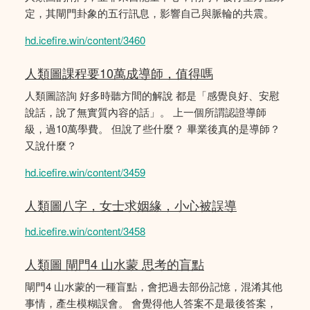
定，其閘門卦象的五行訊息，影響自己與脈輪的共震。
hd.icefire.win/content/3460
人類圖課程要10萬成導師，值得嗎
人類圖諮詢 好多時聽方間的解說 都是「感覺良好、安慰
說話，說了無實質內容的話」。 上一個所謂認證導師
級，過10萬學費。 但說了些什麼？ 畢業後真的是導師？
又說什麼？
hd.icefire.win/content/3459
人類圖八字，女士求姻緣，小心被誤導
hd.icefire.win/content/3458
人類圖 閘門4 山水蒙 思考的盲點
閘門4 山水蒙的一種盲點，會把過去部份記憶，混淆其他
事情，產生模糊誤會。 會覺得他人答案不是最後答案，