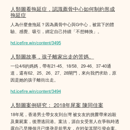
人類圖看拖延症，認識薦骨中心如何制約形成
拖延症
人為什麼會拖延？因為薦骨中心與G中心，被當下的體
驗、感覺、吸引，綁定自己持續「不想轉換」。
hd.icefire.win/content/3495
人類圖故事，孩子離家出走的苦媽。
一位4/6的媽媽，帶有21-45、18/58、29-46、37-40通
道，還有62、25、26、27、28閘門，來向我們求助，原
因是她的孩子離街出走。
hd.icefire.win/content/3494
人類圖案例研究： 2018年尾案 陳同佳案
18年尾，香港男士帶女友到台灣 被女友的挑釁帶來凶殺
及棄屍案，後潛逃回港。案法，源自女受害人在爭執時透
露自己早幾個月已懷孕是前男友，在吵架其間引發命案。