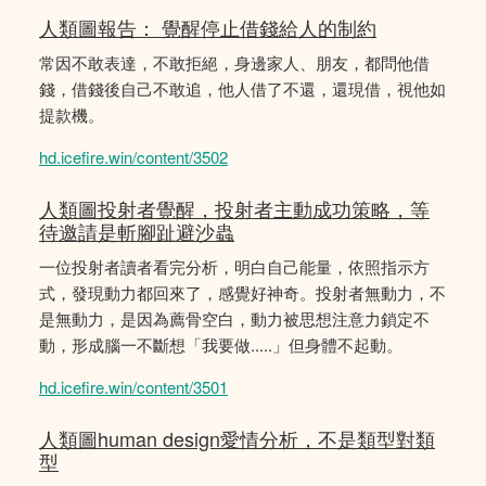
人類圖報告： 覺醒停止借錢給人的制約
常因不敢表達，不敢拒絕，身邊家人、朋友，都問他借
錢，借錢後自己不敢追，他人借了不還，還現借，視他如
提款機。
hd.icefire.win/content/3502
人類圖投射者覺醒，投射者主動成功策略，等
待邀請是斬腳趾避沙蟲
一位投射者讀者看完分析，明白自己能量，依照指示方
式，發現動力都回來了，感覺好神奇。投射者無動力，不
是無動力，是因為薦骨空白，動力被思想注意力鎖定不
動，形成腦一不斷想「我要做.....」但身體不起動。
hd.icefire.win/content/3501
人類圖human design愛情分析，不是類型對類
型