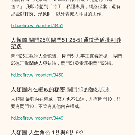
道？」 我即時想到「特工，私隱專員，網絡保案，還有
那些以打扮、形象師，以外表掩人耳目的工作」
hd.icefire.win/content/3451
人類圖 閘門25與閘門51 25-51通道矛盾批判吵
架多
閘門25主觀說人會犯錯。 閘門51凡事正直看證據。 閘門
25無理取鬧他人犯錯時，閘門51發雷霆指閘門25錯。
hd.icefire.win/content/3450
人類圖內在權威的秘密 閘門10的強烈原則
人類圖 最強內在權威，官方也不知道，凡有閘門10，只
要有閘門10，不管有其他內在權威。
hd.icefire.win/content/3449
人類圖 人生角色 1爻與6爻 6/2