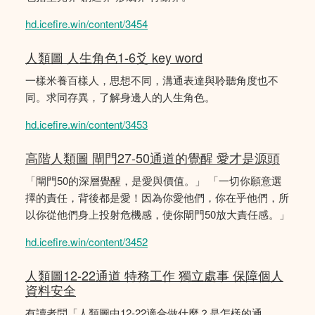
hd.icefire.win/content/3454
人類圖 人生角色1-6爻 key word
一樣米養百樣人，思想不同，溝通表達與聆聽角度也不
同。求同存異，了解身邊人的人生角色。
hd.icefire.win/content/3453
高階人類圖 閘門27-50通道的覺醒 愛才是源頭
「閘門50的深層覺醒，是愛與價值。」 「一切你願意選
擇的責任，背後都是愛！因為你愛他們，你在乎他們，所
以你從他們身上投射危機感，使你閘門50放大責任感。」
hd.icefire.win/content/3452
人類圖12-22通道 特務工作 獨立處事 保障個人
資料安全
有讀者問「人類圖中12-22適合做什麼？是怎樣的通