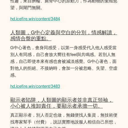
性趣，來自臍輪、薦骨中心的原動力，作為動物的繁殖慾
望，與閘門無關。
hd.icefire.win/content/3484
人類圖，G中心定義與空白的分別，情感解讀，
感情合盤的重點。
G中心著色，會身同感受，以第一身感受代入他人感受當
別人有同感，自己會放大嚮往有feel與共鳴感。若別人無
感，自己即使本來有感也會被減淡感覺。G中心著色，面
對他人的拒絕、不接納時，會加一分被忽略、失望、空虛
感。
hd.icefire.win/content/3483
顯示者陷阱，人類圖的顯示者並非真正領袖，
小心被人推卸責任，要顯示者承擔一切。
真正顯示者，別人否定也做，無錢便找人集資，無技術便
找專家幫手（付費），說話實際地說服人相信自己所想，