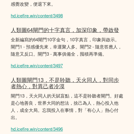
感覺改變，便退下來。
hd.icefire.win/content/3498
人類圖64閘門的十字真言，加深印象，帶啟發
全新編寫的64閘門10字金句，10字真言，印象與啟示。
閘門1 - 預感優先來，幸運聚人多。閘門2 - 隨意答應人，
隨意又反口。閘門3 - 萬事俱備全，囤積再準備。
hd.icefire.win/content/3497
人類圖閘門13，不是聆聽，天火同人，對同步
者熱心，對異己者冷漠
閘門13，天火同人的天賦盲點，這不是聆聽者閘門。好處
是心地善良，世界大同的想法，捨己為人，熱心投入他
人，成全大局。忘我投入在事情，對「有心人」熱心付
出。
hd.icefire.win/content/3496