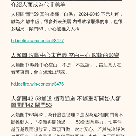
介紹人而成為代罪羔羊
人類圖閘門59 真的 學懂「自保」 2024-2043 下元九運，
離為火 離中虛，很多外表美麗 內裡敗壞爛爆的事，也很
多騙局。閘門59，小心被推入人禍。
hd.icefire.win/content/3477
人類圖 喉嚨中心未定義 空白中心 喉輪的影響
人類圖中 喉輪中心空白，不是「不說話」，當注意力在
看著東西，會自然說出話來。
hd.icefire.win/content/3476
人類圖42-53通道 循環通道 不斷重新開始人類
圖閘門42 閘門53
人類圖中53與42，為什麼是循理？是因為這2個閘門會不
斷推動人，「從新再開始過。」 53會因為壓力，怕事件
越弄越亂而想放棄，重頭再做一次才安心。若然先冷靜休