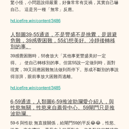
驚小怪，小問題說得嚴重，好像常常有災禍，其實自己嚇
自己。 這是另一種「無常」反應。
hd.icefire.win/content/3486
人類圖39-55通道，不是豐盛不是挑釁，是迴避
危難，39感覺困難，55幻想美好。冷靜後轉移
別的事。
39感覺困難時，55會放大「其他事更豐盛美好一定
得。」 使自己轉移別的事。但當55說一定做到時，面對
現實，39又回應困難無法做到而停下。形成不斷別的事說
得澎湃，眼前事放大困難而逃離。
hd.icefire.win/content/3485
6-59通道，人類圖6-59推波助瀾愛介紹人，與
性慾無關，性慾來自薦骨中心。59閘門只是推
波助瀾。
59-6 與性欲 無直接關係，給閘門59的平反😂😂，性慾、