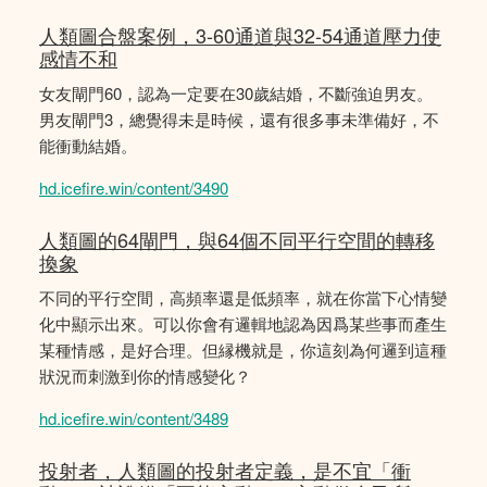
人類圖合盤案例，3-60通道與32-54通道壓力使
感情不和
女友閘門60，認為一定要在30歲結婚，不斷強迫男友。
男友閘門3，總覺得未是時候，還有很多事未準備好，不
能衝動結婚。
hd.icefire.win/content/3490
人類圖的64閘門，與64個不同平行空間的轉移
換象
不同的平行空間，高頻率還是低頻率，就在你當下心情變
化中顯示出來。可以你會有邏輯地認為因爲某些事而產生
某種情感，是好合理。但縁機就是，你這刻為何邏到這種
狀況而刺激到你的情感變化？
hd.icefire.win/content/3489
投射者，人類圖的投射者定義，是不宜「衝