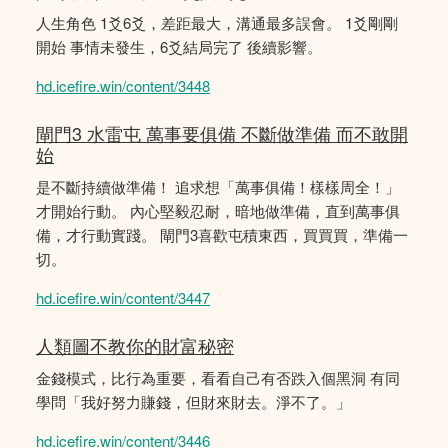
人生角色 1爻6爻，差距最大，溝通最多誤會。 1爻剛剛
開始 事情未發生，6爻結局完了 後續影響。
hd.icefire.win/content/3448
閘門3 水雷屯 萬事要俱備 不斷做準備 而不敢開
始
是不斷持續做準備！ 追求想「萬事俱備！樣樣周全！」
才開始行動。 內心堅毅忍耐，暗地做準備，直到萬事俱
備，才行動實踐。 閘門3喜歡屯積東西，買買買，準備一
切。
hd.icefire.win/content/3447
人類圖不教你的財富秘密
金錢模式，比行為重要，看看自己有否跌入個黑洞 有同
學問「我好努力賺錢，但財來財去。淨不了。」
hd.icefire.win/content/3446