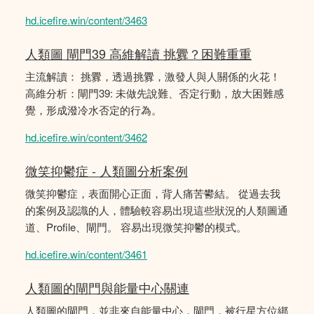
hd.icefire.win/content/3463
人類圖 閘門39 高維解讀 挑釁？困難重重
主流解讀： 挑釁，透過挑釁，激發人與人關係的火花！
高維分析：閘門39: 未做先說難、否定行動，放大困難感
覺，形成潑冷水否定的行為。
hd.icefire.win/content/3462
微笑抑鬱症 - 人類圖分析案例
微笑抑鬱症，表面開心正面，背人痛苦鬰結。 從過去我
的案例及認識的人，體驗較容易出現這些狀況的人類圖通
道、Profile、閘門。 容易出現微笑抑鬱的模式。
hd.icefire.win/content/3461
人類圖的閘門與能量中心關連
人類圖的閘門，並非來自能量中心，閘門，被行星方位綁