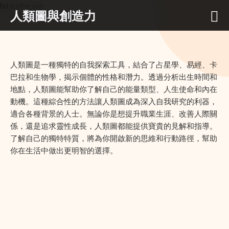
hd.icefire.win
人類圖與創造力
人類圖是一種獨特的自我探索工具，結合了占星學、易經、卡
巴拉和生物學，揭示個體的性格和潛力。透過分析出生時間和
地點，人類圖能幫助你了解自己的能量類型、人生使命和內在
動機。這種綜合性的方法讓人類圖成為深入自我研究的利器，
適合各種背景的人士。無論你是想提升職業生涯、改善人際關
係，還是追求靈性成長，人類圖都能提供寶貴的見解和指導。
了解自己的獨特特質，將為你開啟新的思維和行動路徑，幫助
你在生活中做出更明智的選擇。