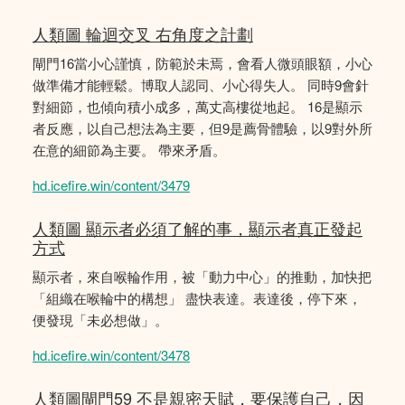
人類圖 輪迴交叉 右角度之計劃
閘門16當小心謹慎，防範於未焉，會看人微頭眼額，小心
做準備才能輕鬆。博取人認同、小心得失人。 同時9會針
對細節，也傾向積小成多，萬丈高樓從地起。 16是顯示
者反應，以自己想法為主要，但9是薦骨體驗，以9對外所
在意的細節為主要。 帶來矛盾。
hd.icefire.win/content/3479
人類圖 顯示者必須了解的事，顯示者真正發起
方式
顯示者，來自喉輪作用，被「動力中心」的推動，加快把
「組織在喉輪中的構想」 盡快表達。表達後，停下來，
便發現「未必想做」。
hd.icefire.win/content/3478
人類圖閘門59 不是親密天賦，要保護自己，因