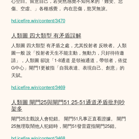
心空白。留意自己，若突然感覺不知何來的「難受、悲
傷、空虛、」各種感覺， 內在悲傷，慾哭無淚。
hd.icefire.win/content/3470
人類圖 四大類型 有矛盾誤解
人類圖 四大類型 有矛盾之處，尤其投射者 反映者。人類
圖一般 說「投射者天生不能主動，無動力，只好待待邀
請」，人類圖 卻說「1-8通道 是領袖通道，帶領者，依從
G中心」閘門1更被指「自我表達、表現自己、創意」的
天賦。
hd.icefire.win/content/3469
人類圖 閘門25與閘門51 25-51通道矛盾批判吵
架多
閘門25主觀說人會犯錯。 閘門51凡事正直看證據。 閘門
25無理取鬧他人犯錯時，閘門51發雷霆指閘門25錯。
hd.icefire.win/content/3468