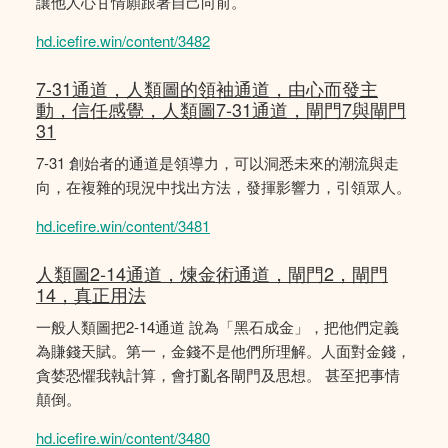
讓他人心甘情願跟著自己向前。
hd.icefire.win/content/3482
7-31通道，人類圖的領袖通道，由心而發主
動，信任感覺，人類圖7-31通道，閘門7與閘門
31
7-31 創始者的通道是領導力，可以洞悉未來的潮流與走
向，在複雜的現況中找出方法，發揮影響力，引領眾人。
hd.icefire.win/content/3481
人類圖2-14通道，煉金術通道，閘門2，閘門
14，真正用法
一般人類圖把2-14通道 說為「黑石成金」，把他們定義
為賺錢天賦。第一，金錢不是他們所理解。人面對金錢，
貪婪恐懼我執計算，會打亂各閘門及思想。 甚至把事情
顛倒。
hd.icefire.win/content/3480