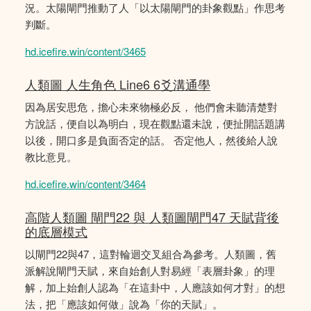
況。太陽閘門推動了人「以太陽閘門的卦象觀點」作思考
判斷。
hd.icefire.win/content/3465
人類圖 人生角色 Line6 6爻溝通學
因為居安思危，擔心未來物極必反， 他們會未聽清楚對
方說話，便自以為明白，現在觀點還未說，便扯開話題講
以後，開口多是負面否定的話。 否定他人，然後給人說
教比意見。
hd.icefire.win/content/3464
高階人類圖 閘門22 與 人類圖閘門47 天賦背後
的底層模式
以閘門22與47，這對輪迴交叉組合為參考。人類圖，舊
派解說閘門天賦，來自始創人對易經「表層卦象」的理
解，加上始創人認為「在這卦中，人應該如何才對」的想
法，把「應該如何做」說為「你的天賦」。