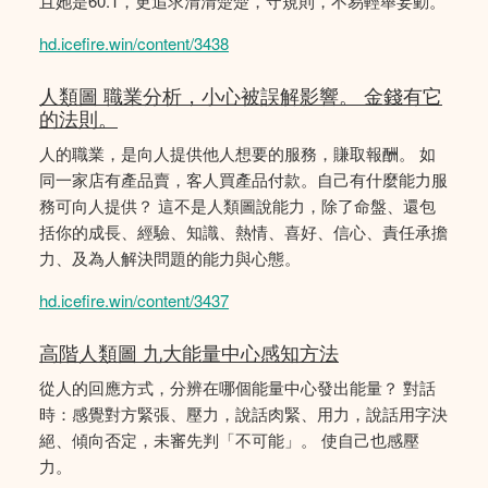
且她是60.1，更追求清清楚楚，守規則，不易輕舉妄動。
hd.icefire.win/content/3438
人類圖 職業分析，小心被誤解影響。 金錢有它
的法則。
人的職業，是向人提供他人想要的服務，賺取報酬。 如
同一家店有產品賣，客人買產品付款。自己有什麼能力服
務可向人提供？ 這不是人類圖說能力，除了命盤、還包
括你的成長、經驗、知識、熱情、喜好、信心、責任承擔
力、及為人解決問題的能力與心態。
hd.icefire.win/content/3437
高階人類圖 九大能量中心感知方法
從人的回應方式，分辨在哪個能量中心發出能量？ 對話
時：感覺對方緊張、壓力，說話肉緊、用力，說話用字決
絕、傾向否定，未審先判「不可能」。 使自己也感壓
力。