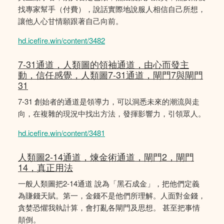
找專家幫手（付費），說話實際地說服人相信自己所想，
讓他人心甘情願跟著自己向前。
hd.icefire.win/content/3482
7-31通道，人類圖的領袖通道，由心而發主
動，信任感覺，人類圖7-31通道，閘門7與閘門
31
7-31 創始者的通道是領導力，可以洞悉未來的潮流與走
向，在複雜的現況中找出方法，發揮影響力，引領眾人。
hd.icefire.win/content/3481
人類圖2-14通道，煉金術通道，閘門2，閘門
14，真正用法
一般人類圖把2-14通道 說為「黑石成金」，把他們定義
為賺錢天賦。第一，金錢不是他們所理解。人面對金錢，
貪婪恐懼我執計算，會打亂各閘門及思想。 甚至把事情
顛倒。