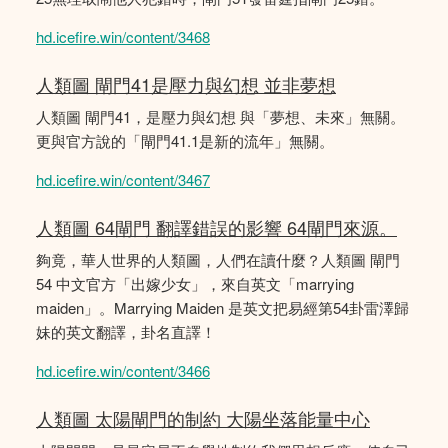
hd.icefire.win/content/3468
人類圖 閘門41是壓力與幻想 並非夢想
人類圖 閘門41，是壓力與幻想 與「夢想、未來」無關。
更與官方說的「閘門41.1是新的流年」無關。
hd.icefire.win/content/3467
人類圖 64閘門 翻譯錯誤的影響 64閘門來源。
夠竟，華人世界的人類圖，人們在讀什麼？人類圖 閘門
54 中文官方「出嫁少女」，來自英文「marrying
maiden」。Marrying Maiden 是英文把易經第54卦雷澤歸
妹的英文翻譯，卦名直譯！
hd.icefire.win/content/3466
人類圖 太陽閘門的制約 大陽坐落能量中心