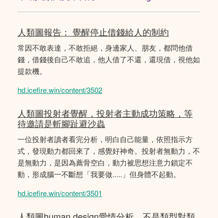
人類圖報告： 覺醒停止借錢給人的制約
常因不敢表達，不敢拒絕，身邊家人、朋友，都問他借
錢，借錢後自己不敢追，他人借了不還，還現借，視他如
提款機。
hd.icefire.win/content/3502
人類圖投射者覺醒，投射者主動成功策略，等
待邀請是斬腳趾避沙蟲
一位投射者讀者看完分析，明白自己能量，依照指示方
式，發現動力都回來了，感覺好神奇。投射者無動力，不
是無動力，是因為薦骨空白，動力被思想注意力鎖定不
動，形成腦一不斷想「我要做.....」但身體不起動。
hd.icefire.win/content/3501
人類圖human design愛情分析，不是類型對類