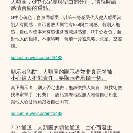
人類圖，G中心定義與空白的分別，情感解讀，
感情合盤的重點。
G中心著色，會身同感受，以第一身感受代入他人感受當
別人有同感，自己會放大嚮往有feel與共鳴感。若別人無
感，自己即使本來有感也會被減淡感覺。G中心著色，面
對他人的拒絕、不接納時，會加一分被忽略、失望、空虛
感。
hd.icefire.win/content/3483
顯示者陷阱，人類圖的顯示者並非真正領袖，
小心被人推卸責任，要顯示者承擔一切。
真正顯示者，別人否定也做，無錢便找人集資，無技術便
找專家幫手（付費），說話實際地說服人相信自己所想，
讓他人心甘情願跟著自己向前。
hd.icefire.win/content/3482
7-31通道，人類圖的領袖通道，由心而發主