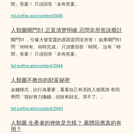
間」答案！ 只須回答「未有答案」
hd.icefire.win/content/3445
人類圖閘門51 正直清楚明確 忌問非所答說廢計
閘門51 ，引爆大發雷霆的原因是問非所答！ 如果閘門51
問「何時有、何時完成」 只須要回答「時間」 沒有「時
間」答案！ 只須回答「未有答案」
hd.icefire.win/content/3444
人類圖不教你的財富秘密
金錢模式，比行為重要，看看自己有否跌入個黑洞 有同
學問「我好努力賺錢，但財來財去。淨不了。」
hd.icefire.win/content/3443
人類圖 生產者的挫敗是怎樣？ 薦體回應真的有
用？