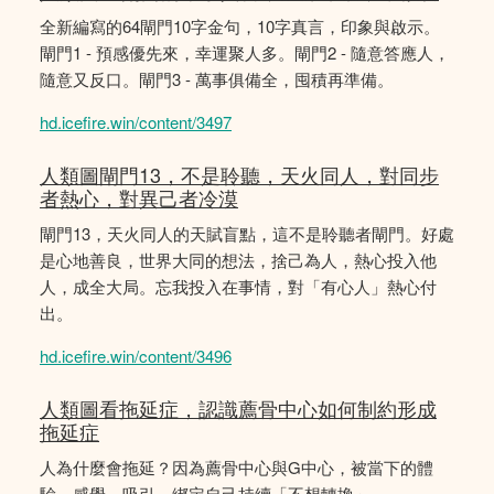
全新編寫的64閘門10字金句，10字真言，印象與啟示。
閘門1 - 預感優先來，幸運聚人多。閘門2 - 隨意答應人，
隨意又反口。閘門3 - 萬事俱備全，囤積再準備。
hd.icefire.win/content/3497
人類圖閘門13，不是聆聽，天火同人，對同步
者熱心，對異己者冷漠
閘門13，天火同人的天賦盲點，這不是聆聽者閘門。好處
是心地善良，世界大同的想法，捨己為人，熱心投入他
人，成全大局。忘我投入在事情，對「有心人」熱心付
出。
hd.icefire.win/content/3496
人類圖看拖延症，認識薦骨中心如何制約形成
拖延症
人為什麼會拖延？因為薦骨中心與G中心，被當下的體
驗、感覺、吸引，綁定自己持續「不想轉換」。