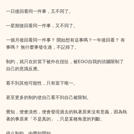
一日後回看同一件事，又不同了。
一星期後回看同一件事，又不同了。
一個月後回看同一件事？ 開始想有這事嗎？一年後回看？ 有
事嗎？ 無什麼事發生過，不記得了。
制約，就只在於當下被外在扭扯，被EGO自我的頭腦限制了
自己的意識反應。
看不到其他可能性，只有當下唯一。
甚至更多的制約使自己看不到自己被限制。
覺知，便會淡然，便會發現過去的執著原來沒有意義，因為執
著的事原來「不是真的」，只是某種角度的判斷。
停止制約，由覺知開始。