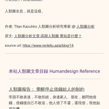
人類圖全息，就是這樣。
作者: Titan Kazuhiro 人類圖分析研究專家 @
人類圖分析
原文:
人類圖分析文章:高階人類圖 覺知是什麼？
source url:
https://www.renleitu.asia/blog/14
本站人類圖文章目録 Humandesign Reference
人類圖報告： 覺醒停止借錢給人的制約
常因不敢表達，不敢拒絕，身邊家人、朋友，都問他借
錢，借錢後自己不敢追，他人借了不還，還現借，視他如
提款機。