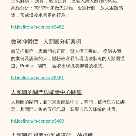
主流解讀： 挑釁，透過挑釁，激發人與人關係的火花！
高維分析：閘門39: 未做先說難、否定行動，放大困難感
覺，形成潑冷水否定的行為。
hd.icefire.win/content/3462
微笑抑鬱症 - 人類圖分析案例
微笑抑鬱症，表面開心正面，背人痛苦鬰結。 從過去我
的案例及認識的人，體驗較容易出現這些狀況的人類圖通
道、Profile、閘門。 容易出現微笑抑鬱的模式。
hd.icefire.win/content/3461
人類圖的閘門與能量中心關連
人類圖的閘門，並非來自能量中心，閘門，被行星方位綁
定，其閘門卦象的五行訊息，影響自己與脈輪的共震。
hd.icefire.win/content/3460
人類圖課程要10萬成導師，值得嗎