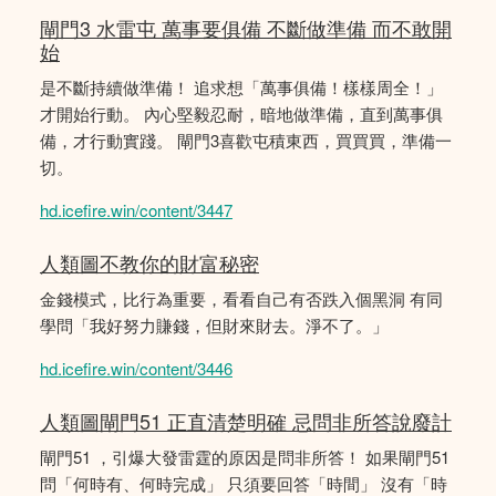
閘門3 水雷屯 萬事要俱備 不斷做準備 而不敢開
始
是不斷持續做準備！ 追求想「萬事俱備！樣樣周全！」
才開始行動。 內心堅毅忍耐，暗地做準備，直到萬事俱
備，才行動實踐。 閘門3喜歡屯積東西，買買買，準備一
切。
hd.icefire.win/content/3447
人類圖不教你的財富秘密
金錢模式，比行為重要，看看自己有否跌入個黑洞 有同
學問「我好努力賺錢，但財來財去。淨不了。」
hd.icefire.win/content/3446
人類圖閘門51 正直清楚明確 忌問非所答說廢計
閘門51 ，引爆大發雷霆的原因是問非所答！ 如果閘門51
問「何時有、何時完成」 只須要回答「時間」 沒有「時