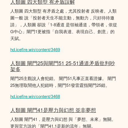
人類圖 四大類型 有矛盾誤解
人類圖 四大類型 有矛盾之處，尤其投射者 反映者。人類
圖一般 說「投射者天生不能主動，無動力，只好待待邀
請」，人類圖 卻說「1-8通道 是領袖通道，帶領者，依從
G中心」閘門1更被指「自我表達、表現自己、創意」的
天賦。
hd.icefire.win/content/3469
人類圖 閘門25與閘門51 25-51通道矛盾批判吵
架多
閘門25主觀說人會犯錯。 閘門51凡事正直看證據。 閘門
25無理取鬧他人犯錯時，閘門51發雷霆指閘門25錯。
hd.icefire.win/content/3468
人類圖 閘門41是壓力與幻想 並非夢想
人類圖 閘門41，是壓力與幻想 與「夢想、未來」無關。
更與官方說的「閘門41.1是新的流年」無關。