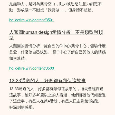
是無動力，是因為薦骨空白，動力被思想注意力鎖定不
動，形成腦一不斷想「我要做.....」但身體不起動。
hd.icefire.win/content/3501
人類圖human design愛情分析，不是類型對類
型
人類圖的愛情分析，從自己的G中心/薦骨中心，體驗什麼
是愛，什麼使自己快樂。 從G中心了解自己與他人的情感
如何連結。
hd.icefire.win/content/3500
13-33通道的人，好多都有類似這故事
13-33通道的人，好多都有類似這故事的，過去曾經寫過
這故事，給好多40歲以上的人看過，他們都說他們經歴過
了這些事，有些人在第4階段，有些人已走到第5階段。
好深刻的感受。