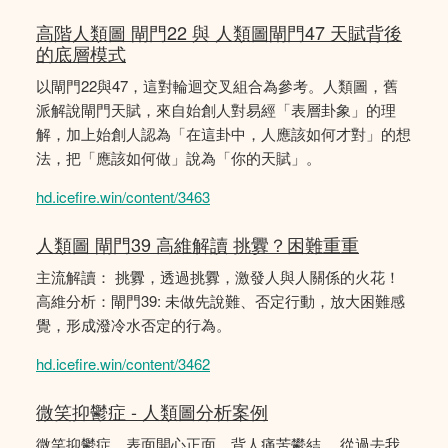
高階人類圖 閘門22 與 人類圖閘門47 天賦背後
的底層模式
以閘門22與47，這對輪迴交叉組合為參考。人類圖，舊
派解說閘門天賦，來自始創人對易經「表層卦象」的理
解，加上始創人認為「在這卦中，人應該如何才對」的想
法，把「應該如何做」說為「你的天賦」。
hd.icefire.win/content/3463
人類圖 閘門39 高維解讀 挑釁？困難重重
主流解讀： 挑釁，透過挑釁，激發人與人關係的火花！
高維分析：閘門39: 未做先說難、否定行動，放大困難感
覺，形成潑冷水否定的行為。
hd.icefire.win/content/3462
微笑抑鬱症 - 人類圖分析案例
微笑抑鬱症，表面開心正面，背人痛苦鬰結。 從過去我