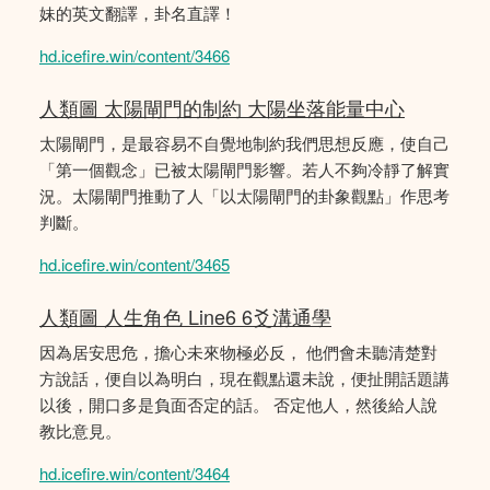
妹的英文翻譯，卦名直譯！
hd.icefire.win/content/3466
人類圖 太陽閘門的制約 大陽坐落能量中心
太陽閘門，是最容易不自覺地制約我們思想反應，使自己
「第一個觀念」已被太陽閘門影響。若人不夠冷靜了解實
況。太陽閘門推動了人「以太陽閘門的卦象觀點」作思考
判斷。
hd.icefire.win/content/3465
人類圖 人生角色 Line6 6爻溝通學
因為居安思危，擔心未來物極必反， 他們會未聽清楚對
方說話，便自以為明白，現在觀點還未說，便扯開話題講
以後，開口多是負面否定的話。 否定他人，然後給人說
教比意見。
hd.icefire.win/content/3464