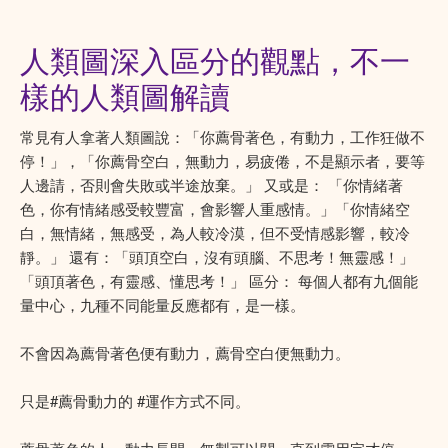
人類圖深入區分的觀點，不一
樣的人類圖解讀
常見有人拿著人類圖說：「你薦骨著色，有動力，工作狂做不
停！」，「你薦骨空白，無動力，易疲倦，不是顯示者，要等
人邊請，否則會失敗或半途放棄。」 又或是： 「你情緒著
色，你有情緒感受較豐富，會影響人重感情。」「你情緒空
白，無情緒，無感受，為人較冷漠，但不受情感影響，較冷
靜。」 還有：「頭頂空白，沒有頭腦、不思考！無靈感！」
「頭頂著色，有靈感、懂思考！」 區分： 每個人都有九個能
量中心，九種不同能量反應都有，是一樣。
不會因為薦骨著色便有動力，薦骨空白便無動力。
只是#薦骨動力的 #運作方式不同。