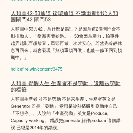
人類圖42-53通道 循環通道 不斷重新開始人類
圖閘門42 閘門53
人類圖中53與42，為什麼是循理？是因為這2個閘門會不
斷推動人，「從新再開始過。」 53會因為壓力，怕事件
越弄越亂而想放棄，重頭再做一次才安心。若然先冷靜休
息再回來，就會發現「無須重頭再做，也能一修正回到預
期中。」
hd.icefire.win/content/3475
人類圖 覺醒人生 生產者不是勞動，遠離被勞動
的標籤
人類圖生產者 並不是勞動 不是來生產，生產者英文是
Generator 即是「發動」 意思是被熱情吸引發動使自己
「不想停」。人說的「生產勞動」英文是Produce,
Capacity working。 錯誤把generate 解作produce 這個錯
誤 已經是2014年的錯誤。