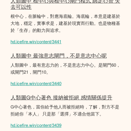
人類圖中 根中心與根中心閘門模式 綁定心智 失
去可以性
根中心，在脈輪中，對應海底輪。海底輪，本意是建基於
大地，穩定，實事求是，建基於現實而行動。也是物種基
於「生存」的動力與追求。
hd.icefire.win/content/3441
人類圖中 最強意志閘門，不是意志中心呢
人類圖中，最有意志力的，不是意志力中心。是閘門60，
或閘門21，閘門10。
hd.icefire.win/content/3440
人類圖G中心著色 接納被拒絕 感情關係提升
G中心著色，當你給予他人而被拒絕時，了解，對方不是
拒絕你「本人」 只是那「選擇」不適合他當下。
hd.icefire.win/content/3439