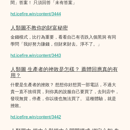
間」答案！ 只須回答「未有答案」
hd.icefire.win/content/3444
人類圖不教你的財富秘密
金錢模式，比行為重要，看看自己有否跌入個黑洞 有同
學問「我好努力賺錢，但財來財去。淨不了。」
hd.icefire.win/content/3443
人類圖 生產者的挫敗是怎樣？ 薦體回應真的有
用？
什麼是生產者的挫敗？ 想想你好想買一部電話，不過大
貴一直不捨得買，到你真的說服自己要買了，去到店中，
發現無貨，停產，你以後也無法買了。 這種體驗，就是
挫敗。
hd.icefire.win/content/3442