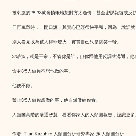
被刺激的28-38就會憤慨地想對方太過份，甚至密謀報復或
但再罵戰時，一開口說，其實心已經很快平和，因為一說話就在
別人看見以為被人得罪發火，實質自己只是搞笑一輪。
3/5的5，就是王帝，不管你是誰，但你跟他用反調式溝通，
命令3/5人做你不想他做的事。
他便不做。
禁止3/5人做你想做的事，他自然做給你看。
人類圖高階的溝通智慧，看看你家人的人類圖報告，認識更多
作者: Titan Kazuhiro 人類圖分析研究專家 @
人類圖分析