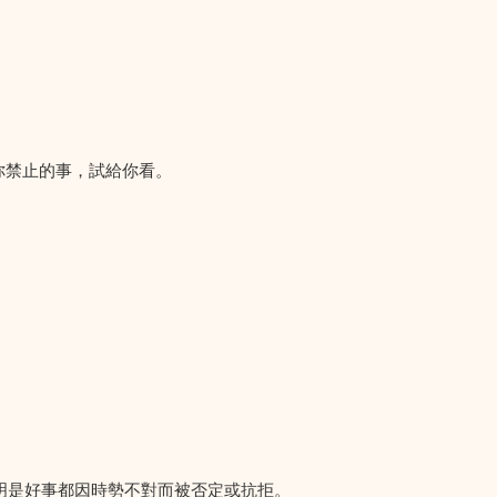
你禁止的事，試給你看。
明是好事都因時勢不對而被否定或抗拒。