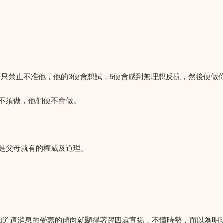
，只禁止不准他，他的3便會想試，5便會感到無理想反抗，然後便做
不須做，他們便不會做。
是父母就有的權威及道理。
知道這消息的受惠的傾向就顯得著躍四處宣揚，不懂時勢，而以為明