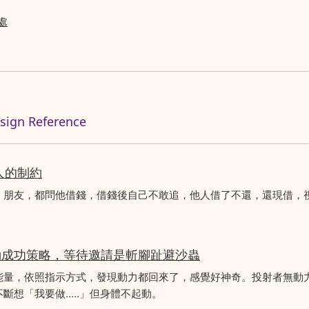
處
n Reference
人的制約
、朋友，都問他借錢，借錢後自己不敢追，他人借了不還，還現借，
動成功策略，等待邀請是斬腳趾避沙蟲
能量，依照指示方式，發現動力都回來了，感覺好神奇。投射者無動
想「我要做.....」但身體不起動。