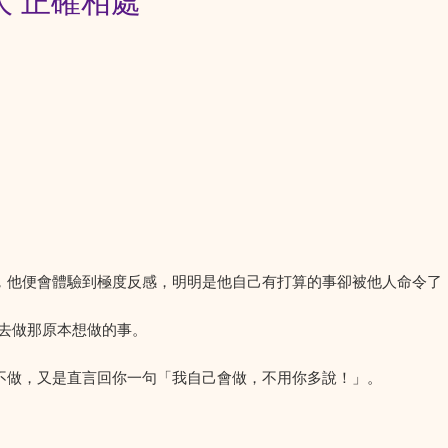
人 正確相處
課，他便會體驗到極度反感，明明是他自己有打算的事卻被他人命令了
去做那原本想做的事。
停下不做，又是直言回你一句「我自己會做，不用你多說！」。