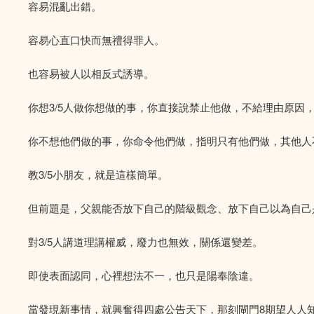
容易混亂出錯。
容易心直口快而無禮得罪人。
也容易被人以相反式誘導。
你想3/5人做你想做的事，你直接說禁止他做，不給理由原因
你不想他們做的事，你命令他們做，指明只有他們做，其他人
教3/5小朋友，就是這樣簡單。
但前題是，父親能否放下自己的階級觀念、放下自己以為自己
對3/5人講道理講權威，廢力也無效，關係還變差。
即使表面認同，心裡想法不一，也只是陽奉陰違。
當發現新事情，就興奮得四處公告天下，那刻閘門8期望人人