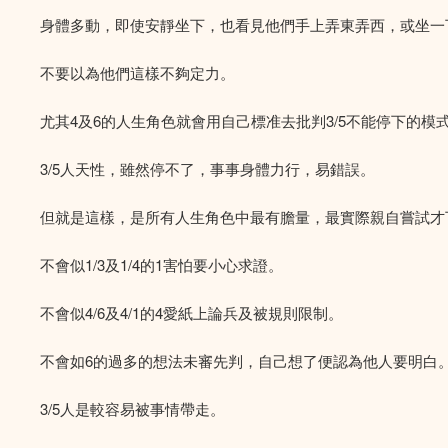
身體多動，即使安靜坐下，也看見他們手上弄東弄西，或坐一
不要以為他們這樣不夠定力。
尤其4及6的人生角色就會用自己標准去批判3/5不能停下的模
3/5人天性，雖然停不了，事事身體力行，易錯誤。
但就是這樣，是所有人生角色中最有膽量，最實際親自嘗試才
不會似1/3及1/4的1害怕要小心求證。
不會似4/6及4/1的4愛紙上論兵及被規則限制。
不會如6的過多的想法未審先判，自己想了便認為他人要明白
3/5人是較容易被事情帶走。