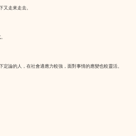
下又走來走去。
式。
下定論的人，在社會適應力較強，面對事情的應變也較靈活。
。