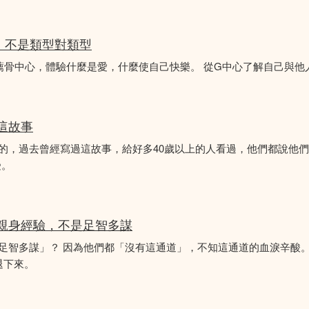
分析，不是類型對類型
薦骨中心，體驗什麼是愛，什麼使自己快樂。 從G中心了解自己與他
似這故事
故事的，過去曾經寫過這故事，給好多40歲以上的人看過，他們都說他
受。
的親身經驗，不是足智多謀
「足智多謀」？ 因為他們都「沒有這通道」，不知這通道的血淚辛酸。
退下來。