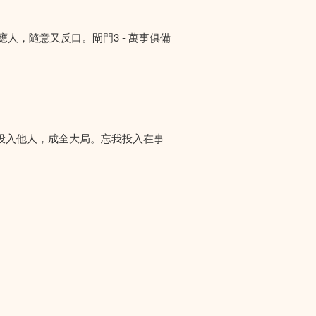
答應人，隨意又反口。閘門3 - 萬事俱備
投入他人，成全大局。忘我投入在事