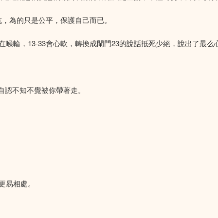
反抗，為的只是公平，保護自己而已。
喉輪，13-33會心軟，轉換成閘門23的說話抵死少絕，說出了最么
他自認不知不覺被你帶著走。
更易相處。