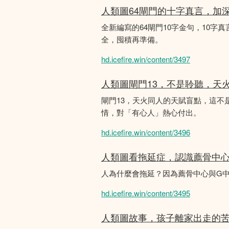
人類圖64閘門的十字真言，加
全新編寫的64閘門10字金句，10字真
全，囤積再準備。
hd.icefire.win/content/3497
人類圖閘門13，不是聆聽，天
閘門13，天火同人的天賦盲點，這
情，對「有心人」熱心付出。
hd.icefire.win/content/3496
人類圖看拖延症，認識薦骨中
人為什麼會拖延？因為薦骨中心與G
hd.icefire.win/content/3495
人類圖故事，孩子離家出走的