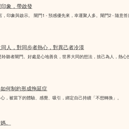
深印象，帶啟發
言，印象與啟示。 閘門1 - 預感優先來，幸運聚人多。閘門2 - 隨意
火同人，對同步者熱心，對異己者冷漠
不是聆聽者閘門。好處是心地善良，世界大同的想法，捨己為人，熱心
心如何制約形成拖延症
中心，被當下的體驗、感覺、吸引，綁定自己持續「不想轉換」。
苦媽。