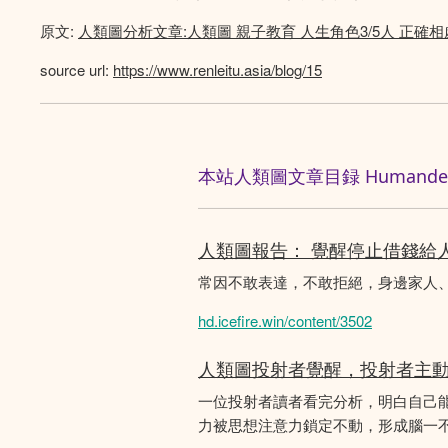
原文:
人類圖分析文章:人類圖 親子教育 人生角色3/5人 正確相
source url:
https://www.renleitu.asia/blog/15
本站人類圖文章目録 Humandesig
人類圖報告： 覺醒停止借錢給
常因不敢表達，不敢拒絕，身邊家人
hd.icefire.win/content/3502
人類圖投射者覺醒，投射者主
一位投射者讀者看完分析，明白自己
力被思想注意力鎖定不動，形成腦一不斷