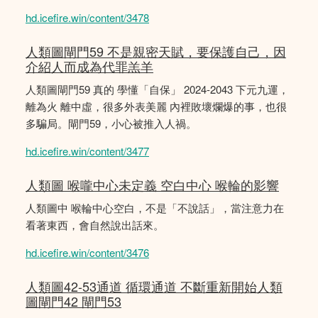
hd.icefire.win/content/3478
人類圖閘門59 不是親密天賦，要保護自己，因
介紹人而成為代罪羔羊
人類圖閘門59 真的 學懂「自保」 2024-2043 下元九運，
離為火 離中虛，很多外表美麗 內裡敗壞爛爆的事，也很
多騙局。閘門59，小心被推入人禍。
hd.icefire.win/content/3477
人類圖 喉嚨中心未定義 空白中心 喉輪的影響
人類圖中 喉輪中心空白，不是「不說話」，當注意力在
看著東西，會自然說出話來。
hd.icefire.win/content/3476
人類圖42-53通道 循環通道 不斷重新開始人類
圖閘門42 閘門53