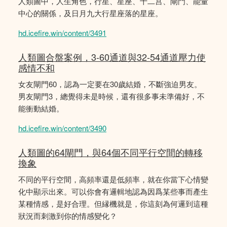
人類圖中，人生角色，行星、星座、十二宫、閘門、能量
中心的關係，及日月九大行星座落的星座。
hd.icefire.win/content/3491
人類圖合盤案例，3-60通道與32-54通道壓力使
感情不和
女友閘門60，認為一定要在30歲結婚，不斷強迫男友。
男友閘門3，總覺得未是時候，還有很多事未準備好，不
能衝動結婚。
hd.icefire.win/content/3490
人類圖的64閘門，與64個不同平行空間的轉移
換象
不同的平行空間，高頻率還是低頻率，就在你當下心情變
化中顯示出來。可以你會有邏輯地認為因爲某些事而產生
某種情感，是好合理。但縁機就是，你這刻為何邏到這種
狀況而刺激到你的情感變化？