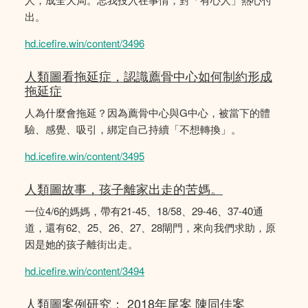
出。
hd.icefire.win/content/3496
人類圖看拖延症，認識薦骨中心如何制約形成
拖延症
人為什麼會拖延？因為薦骨中心與G中心，被當下的體
驗、感覺、吸引，綁定自己持續「不想轉換」。
hd.icefire.win/content/3495
人類圖故事，孩子離家出走的苦媽。
一位4/6的媽媽，帶有21-45、18/58、29-46、37-40通
道，還有62、25、26、27、28閘門，來向我們求助，原
因是她的孩子離街出走。
hd.icefire.win/content/3494
人類圖案例研究： 2018年尾案 陳同佳案