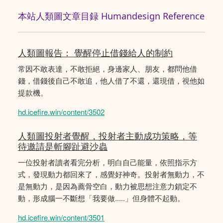
本站人類圖文章目録 Humandesign Reference
人類圖報告： 覺醒停止借錢給人的制約
常因不敢表達，不敢拒絕，身邊家人、朋友，都問他借
錢，借錢後自己不敢追，他人借了不還，還現借，視他如
提款機。
hd.icefire.win/content/3502
人類圖投射者覺醒，投射者主動成功策略，等
待邀請是斬腳趾避沙蟲
一位投射者讀者看完分析，明白自己能量，依照指示方
式，發現動力都回來了，感覺好神奇。投射者無動力，不
是無動力，是因為薦骨空白，動力被思想注意力鎖定不
動，形成腦一不斷想「我要做.....」但身體不起動。
hd.icefire.win/content/3501