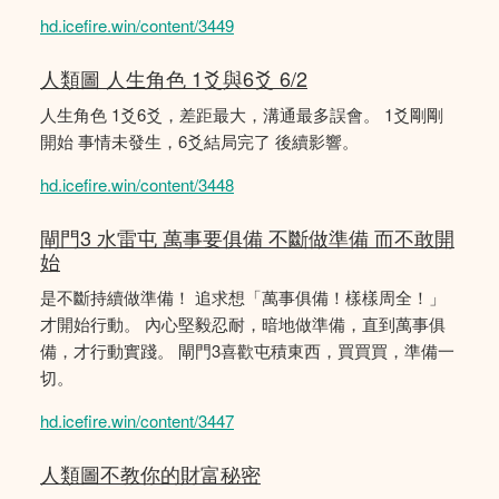
hd.icefire.win/content/3449
人類圖 人生角色 1爻與6爻 6/2
人生角色 1爻6爻，差距最大，溝通最多誤會。 1爻剛剛
開始 事情未發生，6爻結局完了 後續影響。
hd.icefire.win/content/3448
閘門3 水雷屯 萬事要俱備 不斷做準備 而不敢開
始
是不斷持續做準備！ 追求想「萬事俱備！樣樣周全！」
才開始行動。 內心堅毅忍耐，暗地做準備，直到萬事俱
備，才行動實踐。 閘門3喜歡屯積東西，買買買，準備一
切。
hd.icefire.win/content/3447
人類圖不教你的財富秘密