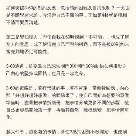
如何突破3-60的制約反應，包括感到困難及自我限制？ 一方面
是不斷學習求證，弄清楚自己不懂的事，正如第4卦就是模糊
不清而要弄清楚。
第二是覺知壓力，即使自我在60時感到「不可能」，也先了解
別人的意思，或了解清楚自己面對的機遇，而不是被60制約未
審先判地否定可能性。
3-60通道，雖要靠自己認知閘門3與閘門60的制約如何推動自
己內心的堅持或固執，也只是一念之差。
3-60的策略是，若有想做的事，若不肯定，當薦骨回應，內心
那「好想好想好想做」的體驗來了，使自己開始為想要的事做
準備時，盡量把事情拆細份，把事情分成更多不同的步驟，使
自己更容易開始第一步，再順其自然，隨機應變，把事情簡單
化。
越大件事，越複雜的事情，會使3感到困難不敢開始，也使閘