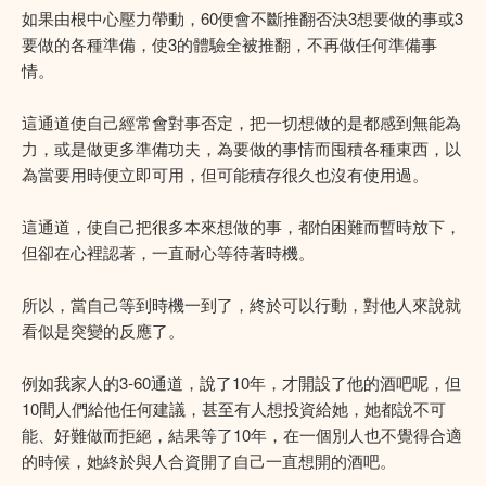
如果由根中心壓力帶動，60便會不斷推翻否決3想要做的事或3
要做的各種準備，使3的體驗全被推翻，不再做任何準備事
情。
這通道使自己經常會對事否定，把一切想做的是都感到無能為
力，或是做更多準備功夫，為要做的事情而囤積各種東西，以
為當要用時便立即可用，但可能積存很久也沒有使用過。
這通道，使自己把很多本來想做的事，都怕困難而暫時放下，
但卻在心裡認著，一直耐心等待著時機。
所以，當自己等到時機一到了，終於可以行動，對他人來說就
看似是突變的反應了。
例如我家人的3-60通道，說了10年，才開設了他的酒吧呢，但
10間人們給他任何建議，甚至有人想投資給她，她都說不可
能、好難做而拒絕，結果等了10年，在一個別人也不覺得合適
的時候，她終於與人合資開了自己一直想開的酒吧。