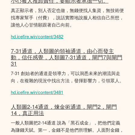
小心被人推卸責任，要顯示者承擔一切。
真正顯示者，別人否定也做，無錢便找人集資，無技術便
找專家幫手（付費），說話實際地說服人相信自己所想，
讓他人心甘情願跟著自己向前。
hd.icefire.win/content/3482
7-31通道，人類圖的領袖通道，由心而發主
動，信任感覺，人類圖7-31通道，閘門7與閘門
31
7-31 創始者的通道是領導力，可以洞悉未來的潮流與走
向，在複雜的現況中找出方法，發揮影響力，引領眾人。
hd.icefire.win/content/3481
人類圖2-14通道，煉金術通道，閘門2，閘門
14，真正用法
一般人類圖把2-14通道 說為「黑石成金」，把他們定義
為賺錢天賦。第一，金錢不是他們所理解。人面對金錢，