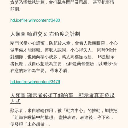
貪婪恐懼我執計算，會打亂各閘門及思想。 甚至把事情
顛倒。
hd.icefire.win/content/3480
人類圖 輪迴交叉 右角度之計劃
閘門16當小心謹慎，防範於未焉，會看人微頭眼額，小心
做準備才能輕鬆。博取人認同、小心得失人。 同時9會針
對細節，也傾向積小成多，萬丈高樓從地起。 16是顯示
者反應，以自己想法為主要，但9是薦骨體驗，以9對外所
在意的細節為主要。 帶來矛盾。
hd.icefire.win/content/3479
人類圖 顯示者必須了解的事，顯示者真正發起
方式
顯示者，來自喉輪作用，被「動力中心」的推動，加快把
「組織在喉輪中的構想」 盡快表達。表達後，停下來，
便發現「未必想做」。