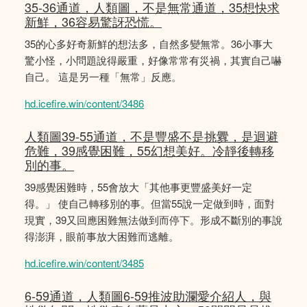
35-36通道，人類圖，不是無常通道，35想快求
新鮮，36容易驚訝恐慌。
35的心多好奇新鮮的想法多，自然多變無常。36小事大
驚小怪，小問題說得嚴重，好像常常有災禍，其實自己嚇
自己。 這是另一種「無常」反應。
hd.icefire.win/content/3486
人類圖39-55通道，不是豐盛不是挑釁，是迴避
危難，39感覺困難，55幻想美好。冷靜後轉移
別的事。
39感覺困難時，55會放大「其他事更豐盛美好一定
得。」 使自己轉移別的事。但當55說一定做到時，面對
現實，39又回應困難無法做到而停下。形成不斷別的事說
得澎湃，眼前事放大困難而逃離。
hd.icefire.win/content/3485
6-59通道，人類圖6-59推波助瀾愛介紹人，與