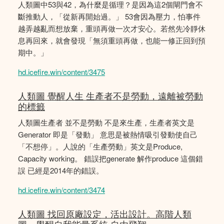
人類圖中53與42，為什麼是循理？是因為這2個閘門會不
斷推動人，「從新再開始過。」 53會因為壓力，怕事件
越弄越亂而想放棄，重頭再做一次才安心。若然先冷靜休
息再回來，就會發現「無須重頭再做，也能一修正回到預
期中。」
hd.icefire.win/content/3475
人類圖 覺醒人生 生產者不是勞動，遠離被勞動
的標籤
人類圖生產者 並不是勞動 不是來生產，生產者英文是
Generator 即是「發動」 意思是被熱情吸引發動使自己
「不想停」。人說的「生產勞動」英文是Produce,
Capacity working。 錯誤把generate 解作produce 這個錯
誤 已經是2014年的錯誤。
hd.icefire.win/content/3474
人類圖 找回原廠設定，活出設計。高階人類