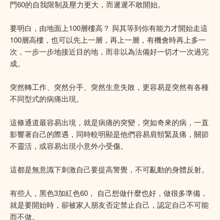
門60的自我限制及壓力更大，而遲遲不敢開始。
要明白，由地面上100層樓高？ 與其等到你有能力才開始走這
100層高樓，也可以先上一層，再上一層，有機會時再上多一
次，一步一步地接近目的地，而非以為法備好一切才一次過完
成。
突然轉工作、突然分手、突然生意失敗，更容易是突然有各種
不同型式的病痛出現。
這條通道最容易出垷，就是病痛的突變，突如奇來的病，一直
影響著自己的際遇，同時較明顯是他們容易肩頸緊及痛，關節
不靈活，或容易出現小意外小受傷。
這都是無意識下刺激自己要提高警覺，不可亂動的身體反射。
有些人，黑色3加紅色60， 自己想做什麼也好，做很多準備，
就是要開始時，卻被家人朋友否定禁止自己，認定自己不可能
而不做。