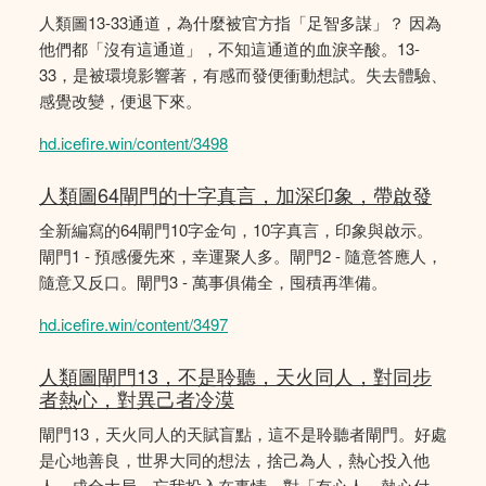
人類圖13-33通道，為什麼被官方指「足智多謀」？ 因為
他們都「沒有這通道」，不知這通道的血淚辛酸。13-
33，是被環境影響著，有感而發便衝動想試。失去體驗、
感覺改變，便退下來。
hd.icefire.win/content/3498
人類圖64閘門的十字真言，加深印象，帶啟發
全新編寫的64閘門10字金句，10字真言，印象與啟示。
閘門1 - 預感優先來，幸運聚人多。閘門2 - 隨意答應人，
隨意又反口。閘門3 - 萬事俱備全，囤積再準備。
hd.icefire.win/content/3497
人類圖閘門13，不是聆聽，天火同人，對同步
者熱心，對異己者冷漠
閘門13，天火同人的天賦盲點，這不是聆聽者閘門。好處
是心地善良，世界大同的想法，捨己為人，熱心投入他
人，成全大局。忘我投入在事情，對「有心人」熱心付