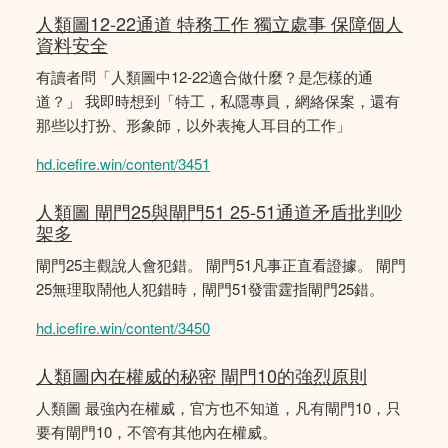
人類圖12-22通道 特務工作 獨立處事 保障個人
資料安全
有讀者問「人類圖中12-22適合做什麼？是怎樣的通
道？」 我即時想到「特工，私隱專員，網絡保案，還有
那些以打扮、形象師，以外表掩人耳目的工作」
hd.icefire.win/content/3451
人類圖 閘門25與閘門51 25-51通道矛盾批判吵
架多
閘門25主觀說人會犯錯。 閘門51凡事正直看證據。 閘門
25無理取鬧他人犯錯時，閘門51發雷霆指閘門25錯。
hd.icefire.win/content/3450
人類圖內在權威的秘密 閘門10的強烈原則
人類圖 最強內在權威，官方也不知道，凡有閘門10，只
要有閘門10，不管有其他內在權威。