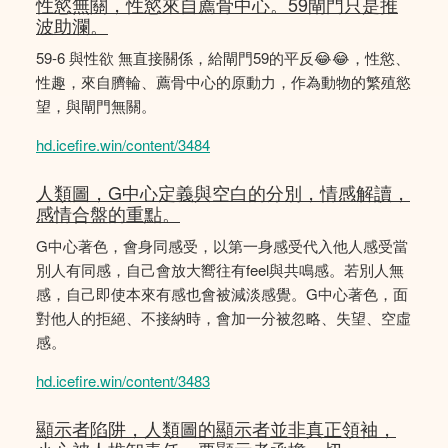
性慾無關，性慾來自薦骨中心。59閘門只是推
波助瀾。
59-6 與性欲 無直接關係，給閘門59的平反😂😂，性慾、
性趣，來自臍輪、薦骨中心的原動力，作為動物的繁殖慾
望，與閘門無關。
hd.icefire.win/content/3484
人類圖，G中心定義與空白的分別，情感解讀，
感情合盤的重點。
G中心著色，會身同感受，以第一身感受代入他人感受當
別人有同感，自己會放大嚮往有feel與共鳴感。若別人無
感，自己即使本來有感也會被減淡感覺。G中心著色，面
對他人的拒絕、不接納時，會加一分被忽略、失望、空虛
感。
hd.icefire.win/content/3483
顯示者陷阱，人類圖的顯示者並非真正領袖，