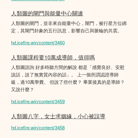
人類圖的閘門與能量中心關連
人類圖的閘門，並非來自能量中心，閘門，被行星方位綁
定，其閘門卦象的五行訊息，影響自己與脈輪的共震。
hd.icefire.win/content/3460
人類圖課程要10萬成導師，值得嗎
人類圖諮詢 好多時聽方間的解說 都是「感覺良好、安慰
說話，說了無實質內容的話」。 上一個所謂認證導師
級，過10萬學費。 但說了些什麼？ 畢業後真的是導師？
又說什麼？
hd.icefire.win/content/3459
人類圖八字，女士求姻緣，小心被誤導
hd.icefire.win/content/3458