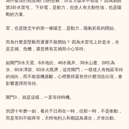
為什麼我們知道閘門3的堅毅，而官方版本不知道？ 因為易經
第3卦水雷屯， 下卦電，是動力，也使人有主動性強，也是陽
剛的力量。
雷，也是陰爻中的第一條陽爻，是動力，陽氣初長的開始。
而為什麼是堅毅而遲遲不敢開始？ 因為水雷屯上卦是水，水
是災禍、危機，遇意將有災禍而小心等待。
如閘門5水天需、8水地比、48水風井、39水山蹇、29坎為
水、60水澤節、63水火既濟，這些閘門，一樣使人有拖延等待
的傾向，而不敢當機基斷，心裡覺得還有些什麼消息出現，會
影響選擇而等待。
閘門3， 就是這樣，一直等待時機。
所謂十年磨一劍，養兵千日用在一時，但那一時，不是衝動，
而是等到不能再等，天時地利人和都認為適合，才肯出動。