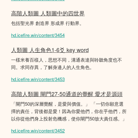
高階人類圖 人類圖中的四世界
包括聖光界 創造界 形成界 行動界。
hd.icefire.win/content/3454
人類圖 人生角色1-6爻 key word
一樣米養百樣人，思想不同，溝通表達與聆聽角度也不
同。求同存異，了解身邊人的人生角色。
hd.icefire.win/content/3453
高階人類圖 閘門27-50通道的覺醒 愛才是源頭
「閘門50的深層覺醒，是愛與價值。」 「一切你願意選
擇的責任，背後都是愛！因為你愛他們，你在乎他們，所
以你從他們身上投射危機感，使你閘門50放大責任感。」
hd.icefire.win/content/3452