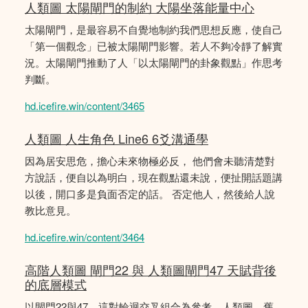
人類圖 太陽閘門的制約 大陽坐落能量中心
太陽閘門，是最容易不自覺地制約我們思想反應，使自己
「第一個觀念」已被太陽閘門影響。若人不夠冷靜了解實
況。太陽閘門推動了人「以太陽閘門的卦象觀點」作思考
判斷。
hd.icefire.win/content/3465
人類圖 人生角色 Line6 6爻溝通學
因為居安思危，擔心未來物極必反， 他們會未聽清楚對
方說話，便自以為明白，現在觀點還未說，便扯開話題講
以後，開口多是負面否定的話。 否定他人，然後給人說
教比意見。
hd.icefire.win/content/3464
高階人類圖 閘門22 與 人類圖閘門47 天賦背後
的底層模式
以閘門22與47，這對輪迴交叉組合為參考。人類圖，舊