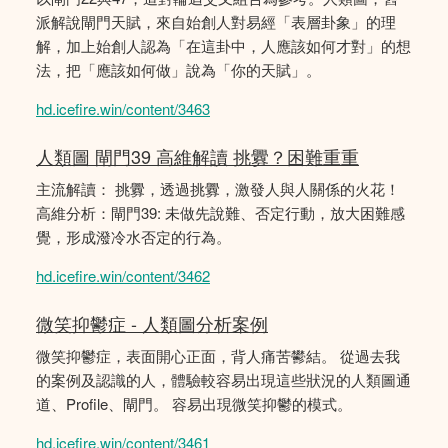
派解說閘門天賦，來自始創人對易經「表層卦象」的理
解，加上始創人認為「在這卦中，人應該如何才對」的想
法，把「應該如何做」說為「你的天賦」。
hd.icefire.win/content/3463
人類圖 閘門39 高維解讀 挑釁？困難重重
主流解讀： 挑釁，透過挑釁，激發人與人關係的火花！
高維分析：閘門39: 未做先說難、否定行動，放大困難感
覺，形成潑冷水否定的行為。
hd.icefire.win/content/3462
微笑抑鬱症 - 人類圖分析案例
微笑抑鬱症，表面開心正面，背人痛苦鬰結。 從過去我
的案例及認識的人，體驗較容易出現這些狀況的人類圖通
道、Profile、閘門。 容易出現微笑抑鬱的模式。
hd.icefire.win/content/3461