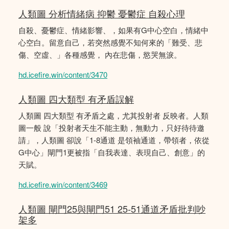
人類圖 分析情緒病 抑鬱 憂鬱症 自殺心理
自殺、憂鬱症、情緒影響、，如果有G中心空白，情緒中
心空白。留意自己，若突然感覺不知何來的「難受、悲
傷、空虛、」各種感覺， 內在悲傷，慾哭無淚。
hd.icefire.win/content/3470
人類圖 四大類型 有矛盾誤解
人類圖 四大類型 有矛盾之處，尤其投射者 反映者。人類
圖一般 說「投射者天生不能主動，無動力，只好待待邀
請」，人類圖 卻說「1-8通道 是領袖通道，帶領者，依從
G中心」閘門1更被指「自我表達、表現自己、創意」的
天賦。
hd.icefire.win/content/3469
人類圖 閘門25與閘門51 25-51通道矛盾批判吵
架多