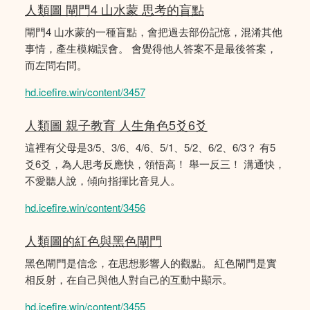
人類圖 閘門4 山水蒙 思考的盲點
閘門4 山水蒙的一種盲點，會把過去部份記憶，混淆其他
事情，產生模糊誤會。 會覺得他人答案不是最後答案，
而左問右問。
hd.icefire.win/content/3457
人類圖 親子教育 人生角色5爻6爻
這裡有父母是3/5、3/6、4/6、5/1、5/2、6/2、6/3？ 有5
爻6爻，為人思考反應快，領悟高！ 舉一反三！ 溝通快，
不愛聽人說，傾向指揮比音見人。
hd.icefire.win/content/3456
人類圖的紅色與黑色閘門
黑色閘門是信念，在思想影響人的觀點。 紅色閘門是實
相反射，在自己與他人對自己的互動中顯示。
hd.icefire.win/content/3455