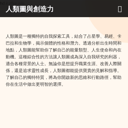
hd.icefire.win
人類圖與創造力
人類圖是一種獨特的自我探索工具，結合了占星學、易經、卡
巴拉和生物學，揭示個體的性格和潛力。透過分析出生時間和
地點，人類圖能幫助你了解自己的能量類型、人生使命和內在
動機。這種綜合性的方法讓人類圖成為深入自我研究的利器，
適合各種背景的人士。無論你是想提升職業生涯、改善人際關
係，還是追求靈性成長，人類圖都能提供寶貴的見解和指導。
了解自己的獨特特質，將為你開啟新的思維和行動路徑，幫助
你在生活中做出更明智的選擇。