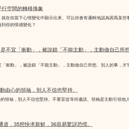
平行空間的轉移換象
，就在你當下心情變化中顯示出來。可以你會有邏輯地認為因爲某些
激到你的情感變化？
，是不宜「衝動」，被說錯「不能主動」，主動做自己所
宜「衝動」，被說錯「不能主動」，主動做自己所想。別人的事，才
是主動由心的領䄂，別人不信也堅持。
動由心的領䄂，別人不信也堅持。不要盲從等待邀請。領袖是主動引領他
常通道，35想快求新鮮，36容易驚訝恐慌。