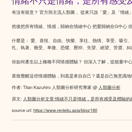
情緒不只是情緒，是所有感受
有沒有留意？ 官方與主流人類圖， 從來只說「愛」及「情緒
然後把所有情緒、情感，歸納在情緒中心 把愛歸納在G中心 
什麼是： 愛、喜悅、自由、快樂、享往、熱情、享受、吸引、
扎、執著、難受、卑微、恐懼、壓抑、失望、絕望、苦澀、糾結、煩
你如何產生以上種種不同情感體驗？ 但深入了解，從能量中
甚致覺醒這些情感體驗，到底是來自自己？還是自己無意識地
作者: Titan Kazuhiro 人類圖分析研究專家 @
人類圖分析
原文:
人類圖分析文章:情緒不只是情緒，是所有感受及體驗的
source url:
https://www.renleitu.asia/blog/180