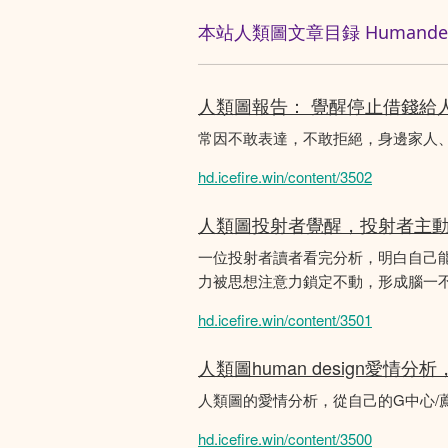
本站人類圖文章目録 Humandesig
人類圖報告： 覺醒停止借錢給
常因不敢表達，不敢拒絕，身邊家人
hd.icefire.win/content/3502
人類圖投射者覺醒，投射者主
一位投射者讀者看完分析，明白自己
力被思想注意力鎖定不動，形成腦一不斷
hd.icefire.win/content/3501
人類圖human design愛情
人類圖的愛情分析，從自己的G中心/
hd.icefire.win/content/3500