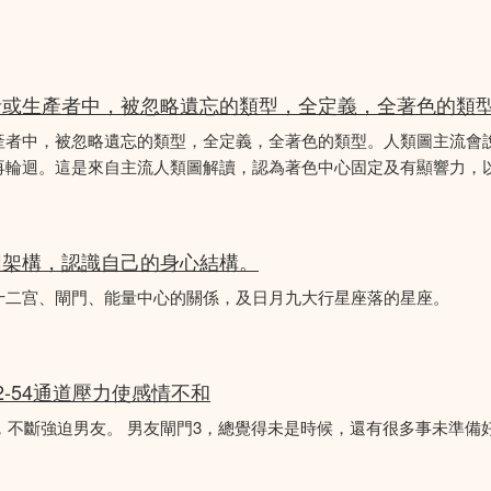
者或生產者中，被忽略遺忘的類型，全定義，全著色的類
產者中，被忽略遺忘的類型，全定義，全著色的類型。人類圖主流會
再輪迴。這是來自主流人類圖解讀，認為著色中心固定及有顯響力，以
圖架構，認識自己的身心結構。
十二宫、閘門、能量中心的關係，及日月九大行星座落的星座。
2-54通道壓力使感情不和
婚，不斷強迫男友。 男友閘門3，總覺得未是時候，還有很多事未準備