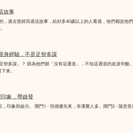
似這故事
故事的，過去曾經寫過這故事，給好多40歲以上的人看過，他們都說他
受。
的親身經驗，不是足智多謀
「足智多謀」？ 因為他們都「沒有這通道」，不知這通道的血淚辛酸。
退下來。
深印象，帶啟發
言，印象與啟示。 閘門1 - 預感優先來，幸運聚人多。閘門2 - 隨意