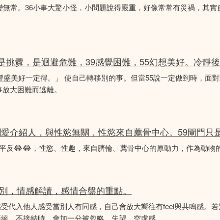
變無常。36小事大驚小怪，小問題說得嚴重，好像常常有災禍，其實
不是挑釁，是迴避危難，39感覺困難，55幻想美好。冷靜
更豐盛美好一定得。」 使自己轉移別的事。但當55說一定做到時，面
事放大困難而逃離。
波助瀾愛介紹人，與性慾無關，性慾來自薦骨中心。59閘門只
59的平反😂😂，性慾、性趣，來自臍輪、薦骨中心的原動力，作為動
分別，情感解讀，感情合盤的重點。
受代入他人感受當別人有同感，自己會放大嚮往有feel與共鳴感。
拒絕、不接納時，會加一分被忽略、失望、空虛感。