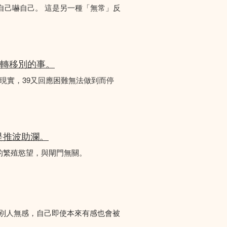
自己嚇自己。 這是另一種「無常」反
後轉移別的事。
對現實，39又回應困難無法做到而停
是推波助瀾。
物的繁殖慾望，與閘門無關。
若別人無感，自己即使本來有感也會被