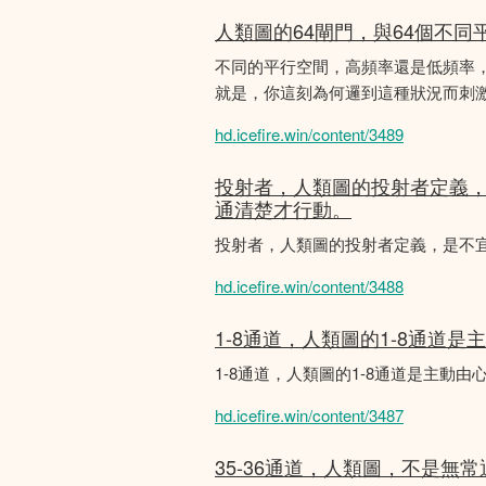
人類圖的64閘門，與64個不同
不同的平行空間，高頻率還是低頻率
就是，你這刻為何邏到這種狀況而刺
hd.icefire.win/content/3489
投射者，人類圖的投射者定義
通清楚才行動。
投射者，人類圖的投射者定義，是不
hd.icefire.win/content/3488
1-8通道，人類圖的1-8通道
1-8通道，人類圖的1-8通道是主
hd.icefire.win/content/3487
35-36通道，人類圖，不是無