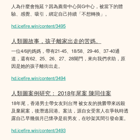
人為什麼會拖延？因為薦骨中心與G中心，被當下的體
驗、感覺、吸引，綁定自己持續「不想轉換」。
hd.icefire.win/content/3495
人類圖故事，孩子離家出走的苦媽。
一位4/6的媽媽，帶有21-45、18/58、29-46、37-40通
道，還有62、25、26、27、28閘門，來向我們求助，原
因是她的孩子離街出走。
hd.icefire.win/content/3494
人類圖案例研究： 2018年尾案 陳同佳案
18年尾，香港男士帶女友到台灣 被女友的挑釁帶來凶殺
及棄屍案，後潛逃回港。案法，源自女受害人在爭執時透
露自己早幾個月已懷孕是前男友，在吵架其間引發命案。
hd.icefire.win/content/3493