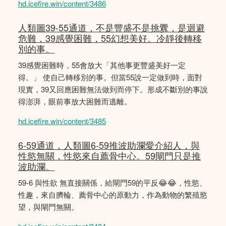
hd.icefire.win/content/3486
人類圖39-55通道，不是豐盛不是挑釁，是迴避
危難，39感覺困難，55幻想美好。冷靜後轉移
別的事。
39感覺困難時，55會放大「其他事更豐盛美好一定
得。」 使自己轉移別的事。但當55說一定做到時，面對
現實，39又回應困難無法做到而停下。形成不斷別的事說
得澎湃，眼前事放大困難而逃離。
hd.icefire.win/content/3485
6-59通道，人類圖6-59推波助瀾愛介紹人，與
性慾無關，性慾來自薦骨中心。59閘門只是推
波助瀾。
59-6 與性欲 無直接關係，給閘門59的平反😂😂，性慾、
性趣，來自臍輪、薦骨中心的原動力，作為動物的繁殖慾
望，與閘門無關。