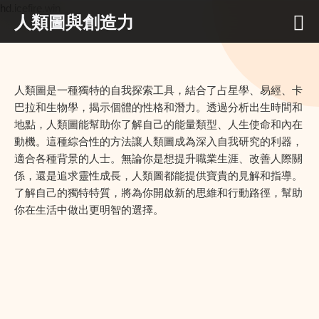
hd.icefire.win
人類圖與創造力
人類圖是一種獨特的自我探索工具，結合了占星學、易經、卡
巴拉和生物學，揭示個體的性格和潛力。透過分析出生時間和
地點，人類圖能幫助你了解自己的能量類型、人生使命和內在
動機。這種綜合性的方法讓人類圖成為深入自我研究的利器，
適合各種背景的人士。無論你是想提升職業生涯、改善人際關
係，還是追求靈性成長，人類圖都能提供寶貴的見解和指導。
了解自己的獨特特質，將為你開啟新的思維和行動路徑，幫助
你在生活中做出更明智的選擇。