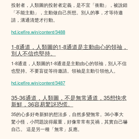
投射者，人類圖的投射者定義，是不宜「衝動」，被說錯
「不能主動」，主動做自己所想。別人的事，才等待邀
請，溝通清楚才行動。
hd.icefire.win/content/3488
1-8通道，人類圖的1-8通道是主動由心的領䄂，
別人不信也堅持。
1-8通道，人類圖的1-8通道是主動由心的領䄂，別人不信
也堅持。不要盲從等待邀請。領袖是主動引領他人。
hd.icefire.win/content/3487
35-36通道，人類圖，不是無常通道，35想快求
新鮮，36容易驚訝恐慌。
35的心多好奇新鮮的想法多，自然多變無常。36小事大
驚小怪，小問題說得嚴重，好像常常有災禍，其實自己嚇
自己。 這是另一種「無常」反應。