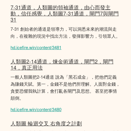
7-31通道，人類圖的領袖通道，由心而發主
動，信任感覺，人類圖7-31通道，閘門7與閘門
31
7-31 創始者的通道是領導力，可以洞悉未來的潮流與走
向，在複雜的現況中找出方法，發揮影響力，引領眾人。
hd.icefire.win/content/3481
人類圖2-14通道，煉金術通道，閘門2，閘門
14，真正用法
一般人類圖把2-14通道 說為「黑石成金」，把他們定義
為賺錢天賦。第一，金錢不是他們所理解。人面對金錢，
貪婪恐懼我執計算，會打亂各閘門及思想。 甚至把事情
顛倒。
hd.icefire.win/content/3480
人類圖 輪迴交叉 右角度之計劃