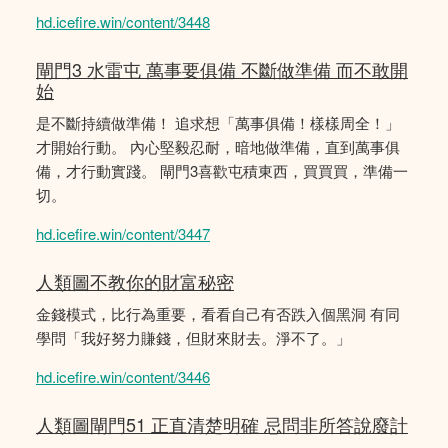
hd.icefire.win/content/3448
閘門3 水雷屯 萬事要俱備 不斷做準備 而不敢開
始
是不斷持續做準備！ 追求想「萬事俱備！樣樣周全！」
才開始行動。 內心堅毅忍耐，暗地做準備，直到萬事俱
備，才行動實踐。 閘門3喜歡屯積東西，買買買，準備一
切。
hd.icefire.win/content/3447
人類圖不教你的財富秘密
金錢模式，比行為重要，看看自己有否跌入個黑洞 有同
學問「我好努力賺錢，但財來財去。淨不了。」
hd.icefire.win/content/3446
人類圖閘門51 正直清楚明確 忌問非所答說廢計