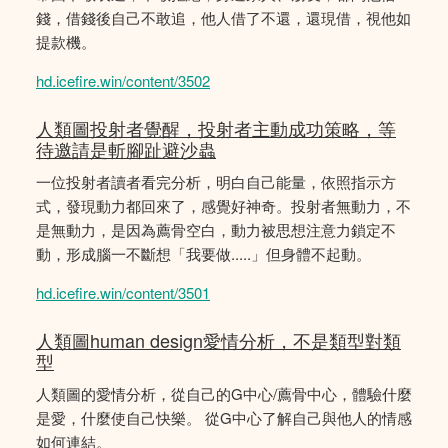
錢，借錢後自己不敢追，他人借了不還，還現借，視他如
提款機。
hd.icefire.win/content/3502
人類圖投射者覺醒，投射者主動成功策略，等
待邀請是斬腳趾避沙蟲
一位投射者讀者看完分析，明白自己能量，依照指示方
式，發現動力都回來了，感覺好神奇。投射者無動力，不
是無動力，是因為薦骨空白，動力被思想注意力鎖定不
動，形成腦一不斷想「我要做.....」但身體不起動。
hd.icefire.win/content/3501
人類圖human design愛情分析，不是類型對類
型
人類圖的愛情分析，從自己的G中心/薦骨中心，體驗什麼
是愛，什麼使自己快樂。 從G中心了解自己與他人的情感
如何連結。