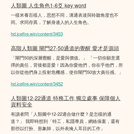
人類圖 人生角色1-6爻 key word
一樣米養百樣人，思想不同，溝通表達與聆聽角度也不
同。求同存異，了解身邊人的人生角色。
hd.icefire.win/content/3453
高階人類圖 閘門27-50通道的覺醒 愛才是源頭
「閘門50的深層覺醒，是愛與價值。」 「一切你願意選
擇的責任，背後都是愛！因為你愛他們，你在乎他們，所
以你從他們身上投射危機感，使你閘門50放大責任感。」
hd.icefire.win/content/3452
人類圖12-22通道 特務工作 獨立處事 保障個人
資料安全
有讀者問「人類圖中12-22適合做什麼？是怎樣的通
道？」 我即時想到「特工，私隱專員，網絡保案，還有
那些以打扮、形象師，以外表掩人耳目的工作」