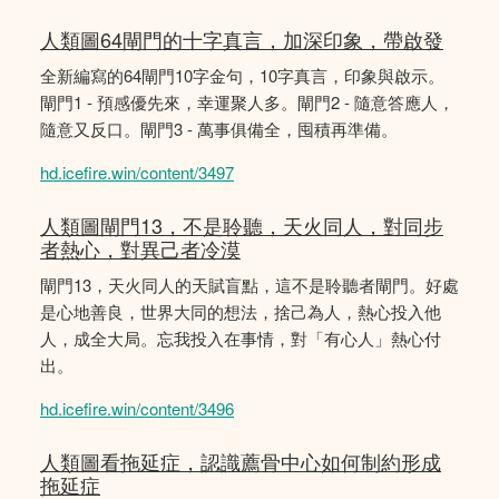
人類圖64閘門的十字真言，加深印象，帶啟發
全新編寫的64閘門10字金句，10字真言，印象與啟示。
閘門1 - 預感優先來，幸運聚人多。閘門2 - 隨意答應人，
隨意又反口。閘門3 - 萬事俱備全，囤積再準備。
hd.icefire.win/content/3497
人類圖閘門13，不是聆聽，天火同人，對同步
者熱心，對異己者冷漠
閘門13，天火同人的天賦盲點，這不是聆聽者閘門。好處
是心地善良，世界大同的想法，捨己為人，熱心投入他
人，成全大局。忘我投入在事情，對「有心人」熱心付
出。
hd.icefire.win/content/3496
人類圖看拖延症，認識薦骨中心如何制約形成
拖延症