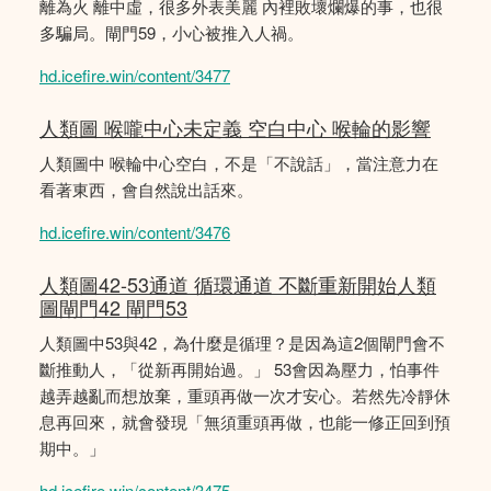
離為火 離中虛，很多外表美麗 內裡敗壞爛爆的事，也很
多騙局。閘門59，小心被推入人禍。
hd.icefire.win/content/3477
人類圖 喉嚨中心未定義 空白中心 喉輪的影響
人類圖中 喉輪中心空白，不是「不說話」，當注意力在
看著東西，會自然說出話來。
hd.icefire.win/content/3476
人類圖42-53通道 循環通道 不斷重新開始人類
圖閘門42 閘門53
人類圖中53與42，為什麼是循理？是因為這2個閘門會不
斷推動人，「從新再開始過。」 53會因為壓力，怕事件
越弄越亂而想放棄，重頭再做一次才安心。若然先冷靜休
息再回來，就會發現「無須重頭再做，也能一修正回到預
期中。」
hd.icefire.win/content/3475