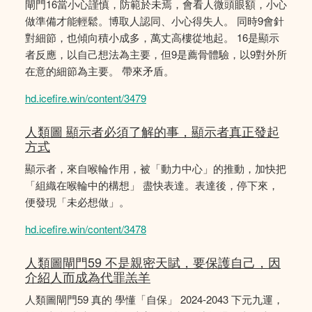
閘門16當小心謹慎，防範於未焉，會看人微頭眼額，小心
做準備才能輕鬆。博取人認同、小心得失人。 同時9會針
對細節，也傾向積小成多，萬丈高樓從地起。 16是顯示
者反應，以自己想法為主要，但9是薦骨體驗，以9對外所
在意的細節為主要。 帶來矛盾。
hd.icefire.win/content/3479
人類圖 顯示者必須了解的事，顯示者真正發起
方式
顯示者，來自喉輪作用，被「動力中心」的推動，加快把
「組織在喉輪中的構想」 盡快表達。表達後，停下來，
便發現「未必想做」。
hd.icefire.win/content/3478
人類圖閘門59 不是親密天賦，要保護自己，因
介紹人而成為代罪羔羊
人類圖閘門59 真的 學懂「自保」 2024-2043 下元九運，