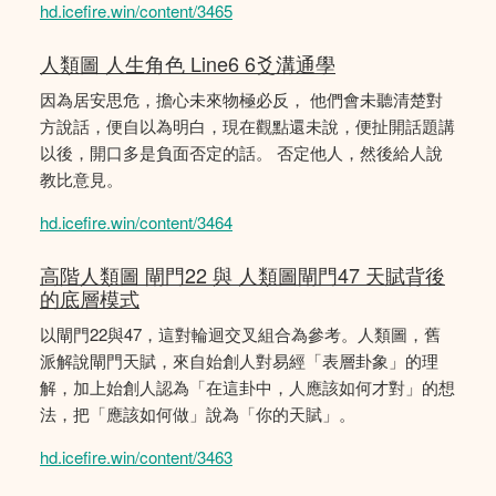
hd.icefire.win/content/3465
人類圖 人生角色 Line6 6爻溝通學
因為居安思危，擔心未來物極必反， 他們會未聽清楚對
方說話，便自以為明白，現在觀點還未說，便扯開話題講
以後，開口多是負面否定的話。 否定他人，然後給人說
教比意見。
hd.icefire.win/content/3464
高階人類圖 閘門22 與 人類圖閘門47 天賦背後
的底層模式
以閘門22與47，這對輪迴交叉組合為參考。人類圖，舊
派解說閘門天賦，來自始創人對易經「表層卦象」的理
解，加上始創人認為「在這卦中，人應該如何才對」的想
法，把「應該如何做」說為「你的天賦」。
hd.icefire.win/content/3463