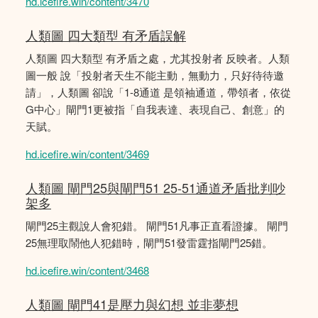
hd.icefire.win/content/3470
人類圖 四大類型 有矛盾誤解
人類圖 四大類型 有矛盾之處，尤其投射者 反映者。人類
圖一般 說「投射者天生不能主動，無動力，只好待待邀
請」，人類圖 卻說「1-8通道 是領袖通道，帶領者，依從
G中心」閘門1更被指「自我表達、表現自己、創意」的
天賦。
hd.icefire.win/content/3469
人類圖 閘門25與閘門51 25-51通道矛盾批判吵
架多
閘門25主觀說人會犯錯。 閘門51凡事正直看證據。 閘門
25無理取鬧他人犯錯時，閘門51發雷霆指閘門25錯。
hd.icefire.win/content/3468
人類圖 閘門41是壓力與幻想 並非夢想