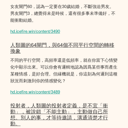
女友閘門60，認為一定要在30歲結婚，不斷強迫男友。
男友閘門3，總覺得未是時候，還有很多事未準備好，不
能衝動結婚。
hd.icefire.win/content/3490
人類圖的64閘門，與64個不同平行空間的轉移
換象
不同的平行空間，高頻率還是低頻率，就在你當下心情變
化中顯示出來。可以你會有邏輯地認為因爲某些事而產生
某種情感，是好合理。但縁機就是，你這刻為何邏到這種
狀況而刺激到你的情感變化？
hd.icefire.win/content/3489
投射者，人類圖的投射者定義，是不宜「衝
動」，被說錯「不能主動」，主動做自己所
想。別人的事，才等待邀請，溝通清楚才行
動。