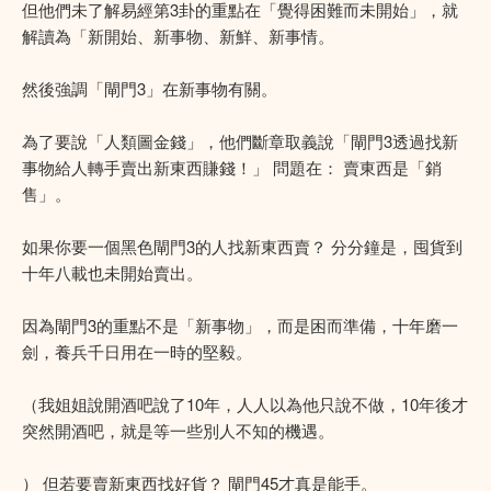
但他們未了解易經第3卦的重點在「覺得困難而未開始」，就
解讀為「新開始、新事物、新鮮、新事情。
然後強調「閘門3」在新事物有關。
為了要說「人類圖金錢」，他們斷章取義說「閘門3透過找新
事物給人轉手賣出新東西賺錢！」 問題在： 賣東西是「銷
售」。
如果你要一個黑色閘門3的人找新東西賣？ 分分鐘是，囤貨到
十年八載也未開始賣出。
因為閘門3的重點不是「新事物」，而是困而準備，十年磨一
劍，養兵千日用在一時的堅毅。
（我姐姐說開酒吧說了10年，人人以為他只說不做，10年後才
突然開酒吧，就是等一些別人不知的機遇。
） 但若要賣新東西找好貨？ 閘門45才真是能手。