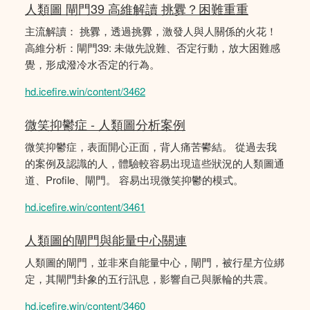
人類圖 閘門39 高維解讀 挑釁？困難重重
主流解讀： 挑釁，透過挑釁，激發人與人關係的火花！
高維分析：閘門39: 未做先說難、否定行動，放大困難感
覺，形成潑冷水否定的行為。
hd.icefire.win/content/3462
微笑抑鬱症 - 人類圖分析案例
微笑抑鬱症，表面開心正面，背人痛苦鬰結。 從過去我
的案例及認識的人，體驗較容易出現這些狀況的人類圖通
道、Profile、閘門。 容易出現微笑抑鬱的模式。
hd.icefire.win/content/3461
人類圖的閘門與能量中心關連
人類圖的閘門，並非來自能量中心，閘門，被行星方位綁
定，其閘門卦象的五行訊息，影響自己與脈輪的共震。
hd.icefire.win/content/3460