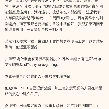
首先，上文說的是銷售交易，有閘門3就懂入貨、買賣、銷
售、交易？ 其次，要閘門3的人因為喜歡新東西而找來賣？ 可
能新產品過期了、潮流過了、放幾年也未開始賣！ 這是我們
人類圖高階對閘門3解說： 「 閘門3水雷屯， 因為覺得事情剛
剛開始，而事事都想要準備，常說未準備好，買很多東西回來
卻遲遲未用，一直等到最後一刻才用。
若然別人要求開始，會回應困難而想更多準備工夫，越弄越多
準備，但遲遲不開始。
」￼￼ 為什麼會有這麼不同解說？ 因為 易經水電屯第3卦 在
英文翻譯為 difficulty to beginning。
本意是萬事起頭難而人不斷忍耐地做準備。
但被Ra Uru Hu自己理解錯誤，加上他的意思認為人要在新開
始的混亂中建立秩序。
然後被亞洲權威定義為「萬事起頭難，定立秩序的閘門。」