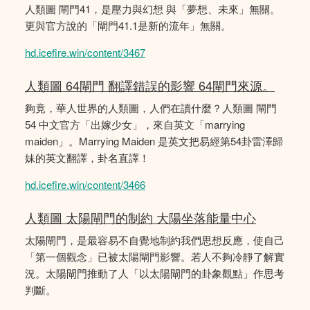
人類圖 閘門41，是壓力與幻想 與「夢想、未來」無關。
更與官方說的「閘門41.1是新的流年」無關。
hd.icefire.win/content/3467
人類圖 64閘門 翻譯錯誤的影響 64閘門來源。
夠竟，華人世界的人類圖，人們在讀什麼？人類圖 閘門
54 中文官方「出嫁少女」，來自英文「marrying
maiden」。Marrying Maiden 是英文把易經第54卦雷澤歸
妹的英文翻譯，卦名直譯！
hd.icefire.win/content/3466
人類圖 太陽閘門的制約 大陽坐落能量中心
太陽閘門，是最容易不自覺地制約我們思想反應，使自己
「第一個觀念」已被太陽閘門影響。若人不夠冷靜了解實
況。太陽閘門推動了人「以太陽閘門的卦象觀點」作思考
判斷。