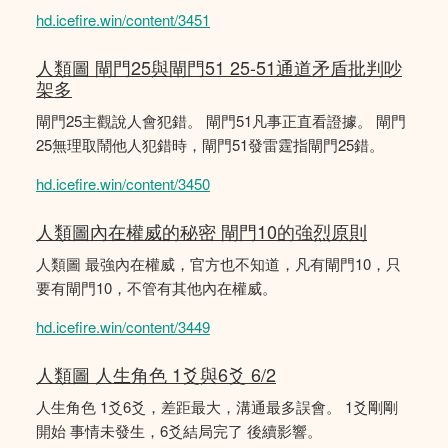
hd.icefire.win/content/3451
人類圖 閘門25與閘門51 25-51通道矛盾批判吵
架多
閘門25主觀說人會犯錯。 閘門51凡事正直看證據。 閘門
25無理取鬧他人犯錯時，閘門51發雷霆指閘門25錯。
hd.icefire.win/content/3450
人類圖內在權威的秘密 閘門10的強烈原則
人類圖 最強內在權威，官方也不知道，凡有閘門10，只
要有閘門10，不管有其他內在權威。
hd.icefire.win/content/3449
人類圖 人生角色 1爻與6爻 6/2
人生角色 1爻6爻，差距最大，溝通最多誤會。 1爻剛剛
開始 事情未發生，6爻結局完了 後續影響。