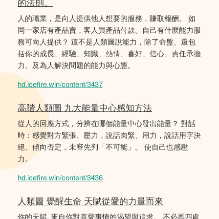
的法則。
人的職業，是向人提供他人想要的服務，賺取報酬。 如
同一家店有產品賣，客人買產品付款。自己有什麼能力服
務可向人提供？ 這不是人類圖說能力，除了命盤、還包
括你的成長、經驗、知識、熱情、喜好、信心、責任承擔
力、及為人解決問題的能力與心態。
hd.icefire.win/content/3437
高階人類圖 九大能量中心感知方法
從人的回應方式，分辨在哪個能量中心發出能量？ 對話
時：感覺對方緊張、壓力，說話肉緊、用力，說話用字決
絕、傾向否定，未審先判「不可能」。 使自己也感壓
力。
hd.icefire.win/content/3436
人類圖 覺醒生命 天賦從愛的力量而來
你的天賦, 來自你對喜愛事情的渴望與追求。 不必再四處