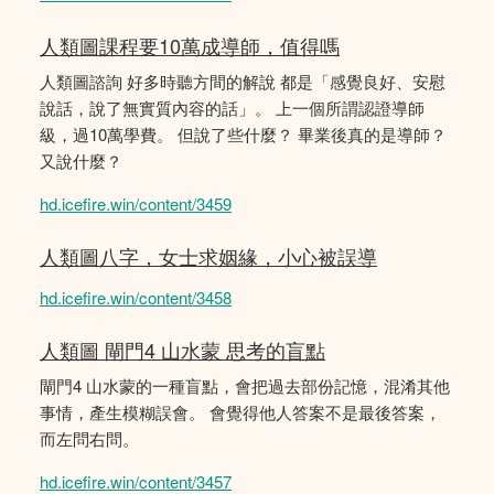
人類圖課程要10萬成導師，值得嗎
人類圖諮詢 好多時聽方間的解說 都是「感覺良好、安慰
說話，說了無實質內容的話」。 上一個所謂認證導師
級，過10萬學費。 但說了些什麼？ 畢業後真的是導師？
又說什麼？
hd.icefire.win/content/3459
人類圖八字，女士求姻緣，小心被誤導
hd.icefire.win/content/3458
人類圖 閘門4 山水蒙 思考的盲點
閘門4 山水蒙的一種盲點，會把過去部份記憶，混淆其他
事情，產生模糊誤會。 會覺得他人答案不是最後答案，
而左問右問。
hd.icefire.win/content/3457