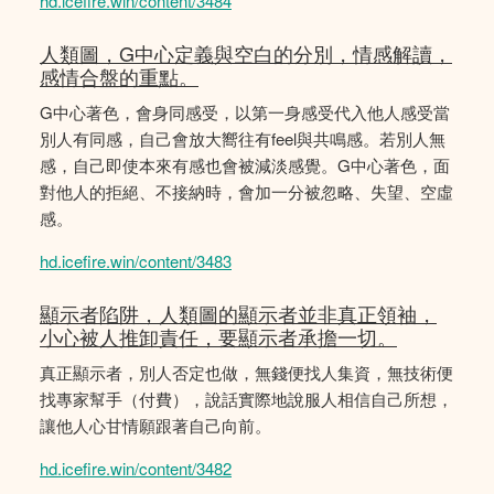
hd.icefire.win/content/3484
人類圖，G中心定義與空白的分別，情感解讀，
感情合盤的重點。
G中心著色，會身同感受，以第一身感受代入他人感受當
別人有同感，自己會放大嚮往有feel與共鳴感。若別人無
感，自己即使本來有感也會被減淡感覺。G中心著色，面
對他人的拒絕、不接納時，會加一分被忽略、失望、空虛
感。
hd.icefire.win/content/3483
顯示者陷阱，人類圖的顯示者並非真正領袖，
小心被人推卸責任，要顯示者承擔一切。
真正顯示者，別人否定也做，無錢便找人集資，無技術便
找專家幫手（付費），說話實際地說服人相信自己所想，
讓他人心甘情願跟著自己向前。
hd.icefire.win/content/3482