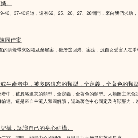
苦媽。
8、29-46、37-40通道，還有62、25、26、27、28閘門，來向我
 陳同佳案
女友的挑釁帶來凶殺及棄屍案，後潛逃回港。案法，源自女受害人在
者或生產者中，被忽略遺忘的類型，全定義，全著色的類
產者中，被忽略遺忘的類型，全定義，全著色的類型。人類圖主流會
再輪迴。這是來自主流人類圖解讀，認為著色中心固定及有顯響力，以
圖架構，認識自己的身心結構。
十二宫、閘門、能量中心的關係，及日月九大行星座落的星座。