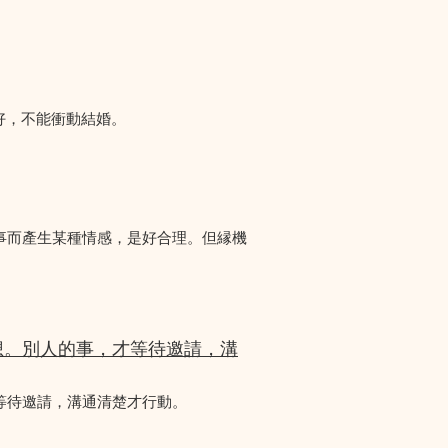
好，不能衝動結婚。
事而產生某種情感，是好合理。但縁機
想。別人的事，才等待邀請，溝
等待邀請，溝通清楚才行動。