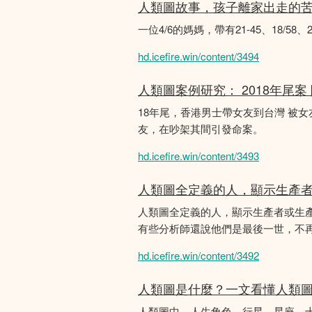
人類圖故事，孩子離家出走的
一位4/6的媽媽，帶有21-45、18/5
hd.icefire.win/content/3494
人類圖案例研究： 2018年尾案
18年尾，香港男士帶女友到台灣 被
友，在吵架其間引發命案。
hd.icefire.win/content/3493
人類圖全定義的人，顯示生產
人類圖全定義的人，顯示生產者或生
有些分析師還說他們是最後一世，不
hd.icefire.win/content/3492
人類圖是什麼？一文看懂人類
人類圖中，人生角色，行星、星座、