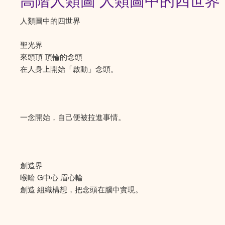
高階人類圖 人類圖中的四世界
人類圖中的四世界
聖光界
來頭頂 頂輪的念頭
在人身上開始「啟動」念頭。
一念開始，自己便被拉進事情。
創造界
喉輪 G中心 眉心輪
創造 組織構想，把念頭在腦中實現。