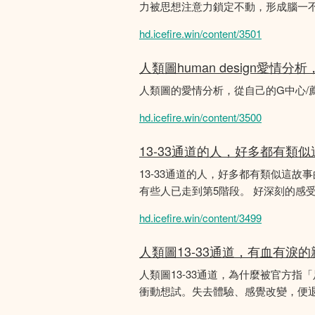
力被思想注意力鎖定不動，形成腦一不斷
hd.icefire.win/content/3501
人類圖human design愛情
人類圖的愛情分析，從自己的G中心/
hd.icefire.win/content/3500
13-33通道的人，好多都有類
13-33通道的人，好多都有類似這
有些人已走到第5階段。 好深刻的感
hd.icefire.win/content/3499
人類圖13-33通道，有血有淚
人類圖13-33通道，為什麼被官方指
衝動想試。失去體驗、感覺改變，便