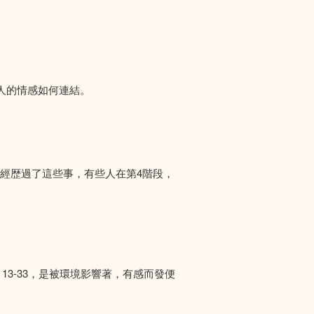
人的情感如何連結。
們經歴過了這些事，有些人在第4階段，
13-33，是被環境影響著，有感而發便