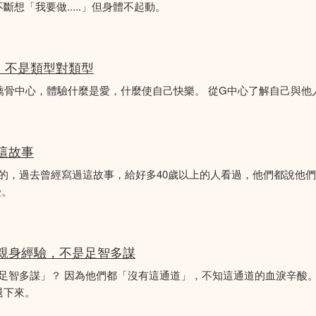
想「我要做.....」但身體不起動。
分析，不是類型對類型
薦骨中心，體驗什麼是愛，什麼使自己快樂。 從G中心了解自己與他
似這故事
故事的，過去曾經寫過這故事，給好多40歲以上的人看過，他們都說他
受。
的親身經驗，不是足智多謀
「足智多謀」？ 因為他們都「沒有這通道」，不知這通道的血淚辛酸。
退下來。