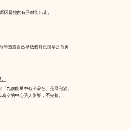
們求助，原因是她的孩子離街出走。
爭執時透露自己早幾個月已懷孕是前男
型。
說「九個能量中心全著色」是最完滿。
為空的中心受人影響，𣎴完整。