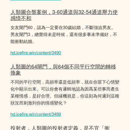
人類圖合盤案例，3-60通道與32-54通道壓力使
感情不和
女友閘門60，認為一定要在30歲結婚，不斷強迫男友。
男友閘門3，總覺得未是時候，還有很多事未準備好，不
能衝動結婚。
hd.icefire.win/content/3490
人類圖的64閘門，與64個不同平行空間的轉移
換象
不同的平行空間，高頻率還是低頻率，就在你當下心情變
化中顯示出來。可以你會有邏輯地認為因爲某些事而產生
某種情感，是好合理。但縁機就是，你這刻為何邏到這種
狀況而刺激到你的情感變化？
hd.icefire.win/content/3489
投射者，人類圖的投射者定義，是不宜「衝