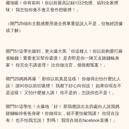
藏地吸！你有前科！你以前最高記録1日2包煙、搞到全家煙
味！ 我怎知你會不會又發作想吸煙！」
（閘門25傾向主觀感覺用過去舊事重提說人不是，但無經證據
或了解）
閘門51這學生聽到，更火爆大罵「你這種人！你以前夠愛打麻
雀輸錢！重要老豆幫你還債！ 是否即是你一陣又去賭錢輸身
家！ 你完全不講道理！ 比你做法官，個個都冤案！」
閘門25媽媽再爆「 那你以前真是這樣！ 你做得出怕什麼比人
說！ 誰叫你以前狂吸煙！ 我都下好心向你說！ 如果你現在不
是這樣！ 又怕什麼被人講！ 你不是的，怎說你也不是！」
閘門51這學生！火爆地「好！ 那我應該出去四處向人說我媽
賭錢輸掉爸爸身家！你做得出，就不要怕被我講！ 你現在沒
有！ 也不怕我怎說！ 對嗎！ 我現在就在facebook直播！」