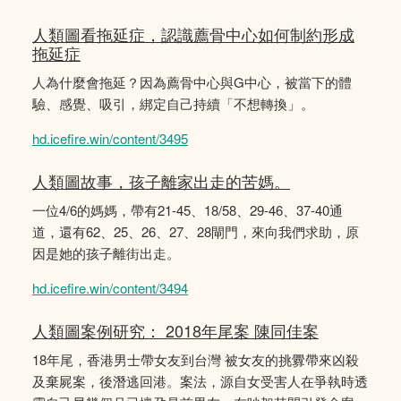
人類圖看拖延症，認識薦骨中心如何制約形成
拖延症
人為什麼會拖延？因為薦骨中心與G中心，被當下的體
驗、感覺、吸引，綁定自己持續「不想轉換」。
hd.icefire.win/content/3495
人類圖故事，孩子離家出走的苦媽。
一位4/6的媽媽，帶有21-45、18/58、29-46、37-40通
道，還有62、25、26、27、28閘門，來向我們求助，原
因是她的孩子離街出走。
hd.icefire.win/content/3494
人類圖案例研究： 2018年尾案 陳同佳案
18年尾，香港男士帶女友到台灣 被女友的挑釁帶來凶殺
及棄屍案，後潛逃回港。案法，源自女受害人在爭執時透