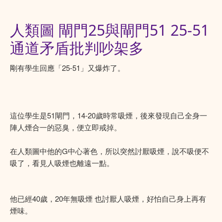
人類圖 閘門25與閘門51 25-51
通道矛盾批判吵架多
剛有學生回應「25-51」又爆炸了。
這位學生是51閘門，14-20歲時常吸煙，後來發現自己全身一
陣人煙合一的惡臭，便立即戒掉。
在人類圖中他的G中心著色，所以突然討厭吸煙，說不吸便不
吸了，看見人吸煙也離遠一點。
他已經40歲，20年無吸煙 也討厭人吸煙，好怕自己身上再有
煙味。