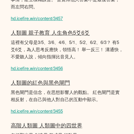
而左問右問。
hd.icefire.win/content/3457
人類圖 親子教育 人生角色5爻6爻
這裡有父母是3/5、3/6、4/6、5/1、5/2、6/2、6/3？ 有5
爻6爻，為人思考反應快，領悟高！ 舉一反三！ 溝通快，
不愛聽人說，傾向指揮比音見人。
hd.icefire.win/content/3456
人類圖的紅色與黑色閘門
黑色閘門是信念，在思想影響人的觀點。 紅色閘門是實
相反射，在自己與他人對自己的互動中顯示。
hd.icefire.win/content/3455
高階人類圖 人類圖中的四世界