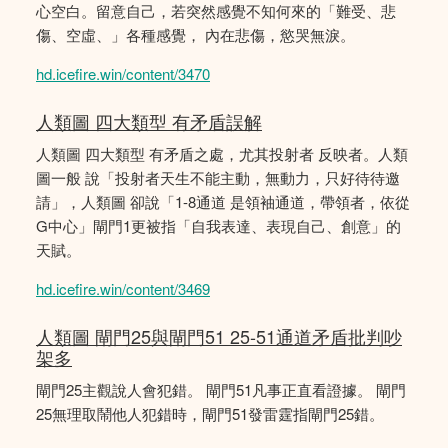
心空白。留意自己，若突然感覺不知何來的「難受、悲
傷、空虛、」各種感覺， 內在悲傷，慾哭無淚。
hd.icefire.win/content/3470
人類圖 四大類型 有矛盾誤解
人類圖 四大類型 有矛盾之處，尤其投射者 反映者。人類
圖一般 說「投射者天生不能主動，無動力，只好待待邀
請」，人類圖 卻說「1-8通道 是領袖通道，帶領者，依從
G中心」閘門1更被指「自我表達、表現自己、創意」的
天賦。
hd.icefire.win/content/3469
人類圖 閘門25與閘門51 25-51通道矛盾批判吵
架多
閘門25主觀說人會犯錯。 閘門51凡事正直看證據。 閘門
25無理取鬧他人犯錯時，閘門51發雷霆指閘門25錯。