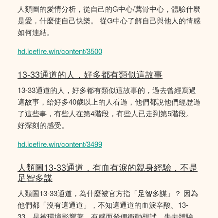
人類圖的愛情分析，從自己的G中心/薦骨中心，體驗什麼
是愛，什麼使自己快樂。 從G中心了解自己與他人的情感
如何連結。
hd.icefire.win/content/3500
13-33通道的人，好多都有類似這故事
13-33通道的人，好多都有類似這故事的，過去曾經寫過
這故事，給好多40歲以上的人看過，他們都說他們經歴過
了這些事，有些人在第4階段，有些人已走到第5階段。
好深刻的感受。
hd.icefire.win/content/3499
人類圖13-33通道，有血有淚的親身經驗，不是
足智多謀
人類圖13-33通道，為什麼被官方指「足智多謀」？ 因為
他們都「沒有這通道」，不知這通道的血淚辛酸。13-
33，是被環境影響著，有感而發便衝動想試。失去體驗、