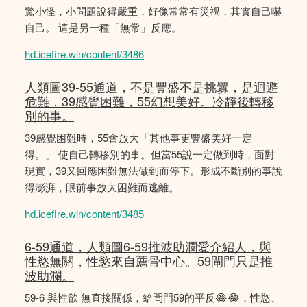
驚小怪，小問題說得嚴重，好像常常有災禍，其實自己嚇
自己。 這是另一種「無常」反應。
hd.icefire.win/content/3486
人類圖39-55通道，不是豐盛不是挑釁，是迴避
危難，39感覺困難，55幻想美好。冷靜後轉移
別的事。
39感覺困難時，55會放大「其他事更豐盛美好一定
得。」 使自己轉移別的事。但當55說一定做到時，面對
現實，39又回應困難無法做到而停下。形成不斷別的事說
得澎湃，眼前事放大困難而逃離。
hd.icefire.win/content/3485
6-59通道，人類圖6-59推波助瀾愛介紹人，與
性慾無關，性慾來自薦骨中心。59閘門只是推
波助瀾。
59-6 與性欲 無直接關係，給閘門59的平反😂😂，性慾、