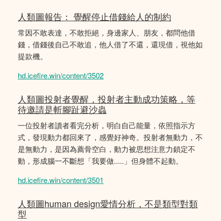
人類圖報告： 覺醒停止借錢給人的制約
常因不敢表達，不敢拒絕，身邊家人、朋友，都問他借
錢，借錢後自己不敢追，他人借了不還，還現借，視他如
提款機。
hd.icefire.win/content/3502
人類圖投射者覺醒，投射者主動成功策略，等
待邀請是斬腳趾避沙蟲
一位投射者讀者看完分析，明白自己能量，依照指示方
式，發現動力都回來了，感覺好神奇。投射者無動力，不
是無動力，是因為薦骨空白，動力被思想注意力鎖定不
動，形成腦一不斷想「我要做.....」但身體不起動。
hd.icefire.win/content/3501
人類圖human design愛情分析，不是類型對類
型