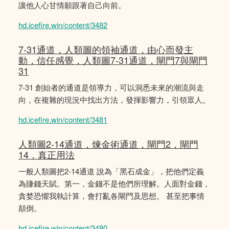
讓他人心甘情願跟著自己向前。
hd.icefire.win/content/3482
7-31通道，人類圖的領袖通道，由心而發主
動，信任感覺，人類圖7-31通道，閘門7與閘門
31
7-31 創始者的通道是領導力，可以洞悉未來的潮流與走
向，在複雜的現況中找出方法，發揮影響力，引領眾人。
hd.icefire.win/content/3481
人類圖2-14通道，煉金術通道，閘門2，閘門
14，真正用法
一般人類圖把2-14通道 說為「黑石成金」，把他們定義
為賺錢天賦。第一，金錢不是他們所理解。人面對金錢，
貪婪恐懼我執計算，會打亂各閘門及思想。 甚至把事情
顛倒。
hd.icefire.win/content/3480