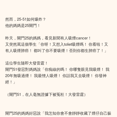
然而，25-51如何爆炸？
他的媽媽是25閘門！
昨天，閘門25的媽媽，看見新聞有人吸煙cancer！
又突然罵這個學生「你呀！又想入toliet吸煙嗎！ 你看啦！又
有人吸煙肺癌！ 都叫了你不要吸煙！否則你都生肺癌了！」
這位學生隨即大發雷霆！
閘門51發惡對媽媽說「你痴線的嗎！ 你哪隻眼見我吸煙！ 我
20年無吸過煙！ 我最憎人吸煙！ 你話我又去吸煙！ 你發神
經！」
（閘門51，在人毫無證據下被冤枉！大發雷霆）
閘門25的媽媽好惡說「我怎知你會不會靜靜收藏了煙仔自己躲