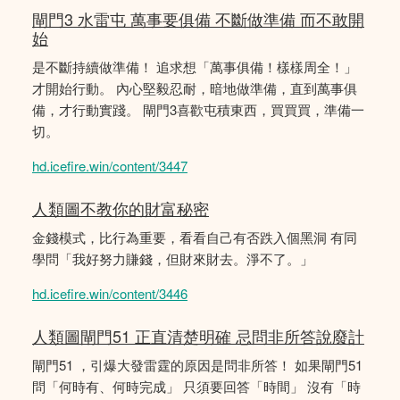
閘門3 水雷屯 萬事要俱備 不斷做準備 而不敢開
始
是不斷持續做準備！ 追求想「萬事俱備！樣樣周全！」
才開始行動。 內心堅毅忍耐，暗地做準備，直到萬事俱
備，才行動實踐。 閘門3喜歡屯積東西，買買買，準備一
切。
hd.icefire.win/content/3447
人類圖不教你的財富秘密
金錢模式，比行為重要，看看自己有否跌入個黑洞 有同
學問「我好努力賺錢，但財來財去。淨不了。」
hd.icefire.win/content/3446
人類圖閘門51 正直清楚明確 忌問非所答說廢計
閘門51 ，引爆大發雷霆的原因是問非所答！ 如果閘門51
問「何時有、何時完成」 只須要回答「時間」 沒有「時