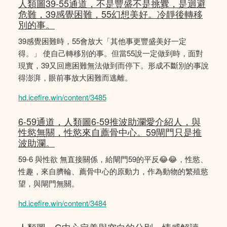
人類圖39-55通道，不是豐盛不是挑釁，是迴避
危難，39感覺困難，55幻想美好。冷靜後轉移
別的事。
39感覺困難時，55會放大「其他事更豐盛美好一定
得。」 使自己轉移別的事。但當55說一定做到時，面對
現實，39又回應困難無法做到而停下。形成不斷別的事說
得澎湃，眼前事放大困難而逃離。
hd.icefire.win/content/3485
6-59通道，人類圖6-59推波助瀾愛介紹人，與
性慾無關，性慾來自薦骨中心。59閘門只是推
波助瀾。
59-6 與性欲 無直接關係，給閘門59的平反😂😂，性慾、
性趣，來自臍輪、薦骨中心的原動力，作為動物的繁殖慾
望，與閘門無關。
hd.icefire.win/content/3484