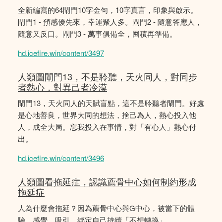
全新編寫的64閘門10字金句，10字真言，印象與啟示。
閘門1 - 預感優先來，幸運聚人多。閘門2 - 隨意答應人，
隨意又反口。閘門3 - 萬事俱備全，囤積再準備。
hd.icefire.win/content/3497
人類圖閘門13，不是聆聽，天火同人，對同步
者熱心，對異己者冷漠
閘門13，天火同人的天賦盲點，這不是聆聽者閘門。好處
是心地善良，世界大同的想法，捨己為人，熱心投入他
人，成全大局。忘我投入在事情，對「有心人」熱心付
出。
hd.icefire.win/content/3496
人類圖看拖延症，認識薦骨中心如何制約形成
拖延症
人為什麼會拖延？因為薦骨中心與G中心，被當下的體
驗、感覺、吸引，綁定自己持續「不想轉換」。