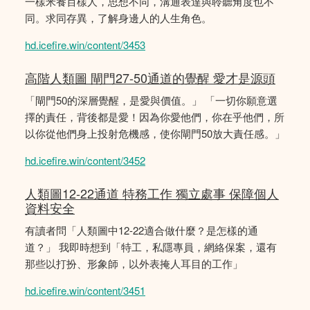
一樣米養百樣人，思想不同，溝通表達與聆聽角度也不
同。求同存異，了解身邊人的人生角色。
hd.icefire.win/content/3453
高階人類圖 閘門27-50通道的覺醒 愛才是源頭
「閘門50的深層覺醒，是愛與價值。」 「一切你願意選
擇的責任，背後都是愛！因為你愛他們，你在乎他們，所
以你從他們身上投射危機感，使你閘門50放大責任感。」
hd.icefire.win/content/3452
人類圖12-22通道 特務工作 獨立處事 保障個人
資料安全
有讀者問「人類圖中12-22適合做什麼？是怎樣的通
道？」 我即時想到「特工，私隱專員，網絡保案，還有
那些以打扮、形象師，以外表掩人耳目的工作」
hd.icefire.win/content/3451