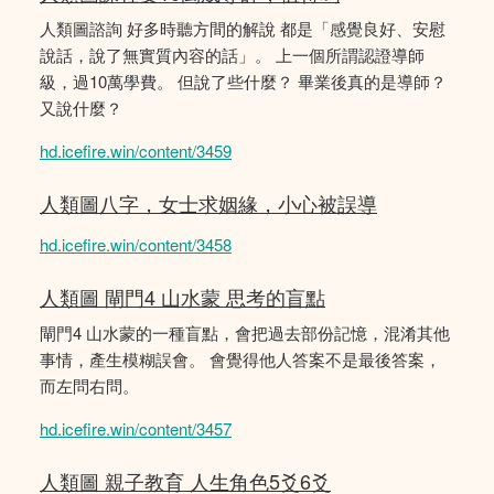
人類圖諮詢 好多時聽方間的解說 都是「感覺良好、安慰
說話，說了無實質內容的話」。 上一個所謂認證導師
級，過10萬學費。 但說了些什麼？ 畢業後真的是導師？
又說什麼？
hd.icefire.win/content/3459
人類圖八字，女士求姻緣，小心被誤導
hd.icefire.win/content/3458
人類圖 閘門4 山水蒙 思考的盲點
閘門4 山水蒙的一種盲點，會把過去部份記憶，混淆其他
事情，產生模糊誤會。 會覺得他人答案不是最後答案，
而左問右問。
hd.icefire.win/content/3457
人類圖 親子教育 人生角色5爻6爻