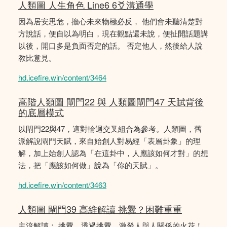
人類圖 人生角色 Line6 6爻溝通學
因為居安思危，擔心未來物極必反， 他們會未聽清楚對
方說話，便自以為明白，現在觀點還未說，便扯開話題講
以後，開口多是負面否定的話。 否定他人，然後給人說
教比意見。
hd.icefire.win/content/3464
高階人類圖 閘門22 與 人類圖閘門47 天賦背後
的底層模式
以閘門22與47，這對輪迴交叉組合為參考。人類圖，舊
派解說閘門天賦，來自始創人對易經「表層卦象」的理
解，加上始創人認為「在這卦中，人應該如何才對」的想
法，把「應該如何做」說為「你的天賦」。
hd.icefire.win/content/3463
人類圖 閘門39 高維解讀 挑釁？困難重重
主流解讀： 挑釁，透過挑釁，激發人與人關係的火花！