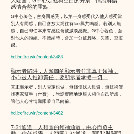
人類圖，G中心定義與空白的分別，情感解讀，
感情合盤的重點。
G中心著色，會身同感受，以第一身感受代入他人感受當
別人有同感，自己會放大嚮往有feel與共鳴感。若別人無
感，自己即使本來有感也會被減淡感覺。G中心著色，面
對他人的拒絕、不接納時，會加一分被忽略、失望、空虛
感。
hd.icefire.win/content/3483
顯示者陷阱，人類圖的顯示者並非真正領袖，
小心被人推卸責任，要顯示者承擔一切。
真正顯示者，別人否定也做，無錢便找人集資，無技術便
找專家幫手（付費），說話實際地說服人相信自己所想，
讓他人心甘情願跟著自己向前。
hd.icefire.win/content/3482
7-31通道，人類圖的領袖通道，由心而發主
動，信任感覺，人類圖7-31通道，閘門7與閘門