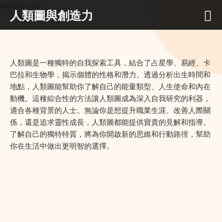
hd.icefire.win
人類圖與創造力
人類圖是一種獨特的自我探索工具，結合了占星學、易經、卡
巴拉和生物學，揭示個體的性格和潛力。透過分析出生時間和
地點，人類圖能幫助你了解自己的能量類型、人生使命和內在
動機。這種綜合性的方法讓人類圖成為深入自我研究的利器，
適合各種背景的人士。無論你是想提升職業生涯、改善人際關
係，還是追求靈性成長，人類圖都能提供寶貴的見解和指導。
了解自己的獨特特質，將為你開啟新的思維和行動路徑，幫助
你在生活中做出更明智的選擇。