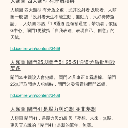
人類圖 四大類型 有矛盾誤解
人類圖 四大類型 有矛盾之處，尤其投射者 反映者。人類
圖一般 說「投射者天生不能主動，無動力，只好待待邀
請」，人類圖 卻說「1-8通道 是領袖通道，帶領者，依從
G中心」閘門1更被指「自我表達、表現自己、創意」的
天賦。
hd.icefire.win/content/3469
人類圖 閘門25與閘門51 25-51通道矛盾批判吵
架多
閘門25主觀說人會犯錯。 閘門51凡事正直看證據。 閘門
25無理取鬧他人犯錯時，閘門51發雷霆指閘門25錯。
hd.icefire.win/content/3468
人類圖 閘門41是壓力與幻想 並非夢想
人類圖 閘門41，是壓力與幻想 與「夢想、未來」無關。
更與官方說的「閘門41.1是新的流年」無關。