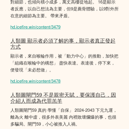
對細節，也傾向積小成多，萬丈高樓從地起。 16是顯示
者反應，以自己想法為主要，但9是薦骨體驗，以9對外所
在意的細節為主要。 帶來矛盾。
hd.icefire.win/content/3479
人類圖 顯示者必須了解的事，顯示者真正發起
方式
顯示者，來自喉輪作用，被「動力中心」的推動，加快把
「組織在喉輪中的構想」 盡快表達。表達後，停下來，
便發現「未必想做」。
hd.icefire.win/content/3478
人類圖閘門59 不是親密天賦，要保護自己，因
介紹人而成為代罪羔羊
人類圖閘門59 真的 學懂「自保」 2024-2043 下元九運，
離為火 離中虛，很多外表美麗 內裡敗壞爛爆的事，也很
多騙局。閘門59，小心被推入人禍。