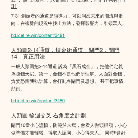
31
7-31 創始者的通道是領導力，可以洞悉未來的潮流與走
向，在複雜的現況中找出方法，發揮影響力，引領眾人。
hd.icefire.win/content/3481
人類圖2-14通道，煉金術通道，閘門2，閘門
14，真正用法
一般人類圖把2-14通道 說為「黑石成金」，把他們定義
為賺錢天賦。第一，金錢不是他們所理解。人面對金錢，
貪婪恐懼我執計算，會打亂各閘門及思想。 甚至把事情
顛倒。
hd.icefire.win/content/3480
人類圖 輪迴交叉 右角度之計劃
閘門16當小心謹慎，防範於未焉，會看人微頭眼額，小心
做準備才能輕鬆。博取人認同、小心得失人。 同時9會針