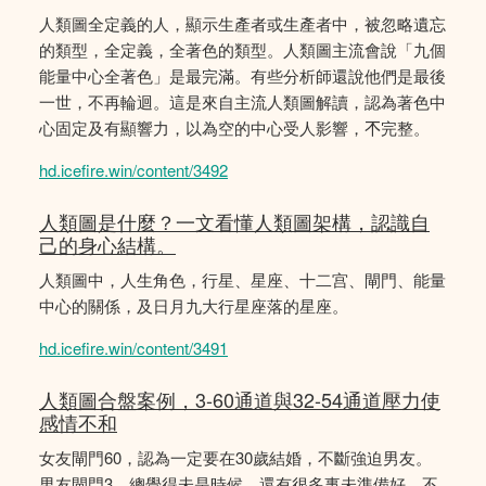
人類圖全定義的人，顯示生產者或生產者中，被忽略遺忘
的類型，全定義，全著色的類型。人類圖主流會說「九個
能量中心全著色」是最完滿。有些分析師還說他們是最後
一世，不再輪迴。這是來自主流人類圖解讀，認為著色中
心固定及有顯響力，以為空的中心受人影響，𣎴完整。
hd.icefire.win/content/3492
人類圖是什麼？一文看懂人類圖架構，認識自
己的身心結構。
人類圖中，人生角色，行星、星座、十二宫、閘門、能量
中心的關係，及日月九大行星座落的星座。
hd.icefire.win/content/3491
人類圖合盤案例，3-60通道與32-54通道壓力使
感情不和
女友閘門60，認為一定要在30歲結婚，不斷強迫男友。
男友閘門3，總覺得未是時候，還有很多事未準備好，不