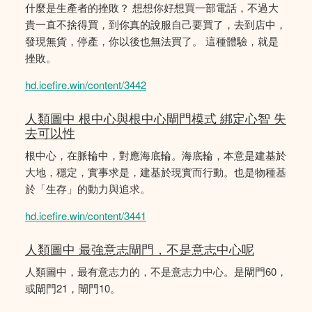
什麼是生產者的挫敗？ 想想你好想買一部電話，不過大
貴一直不捨得買，到你真的說服自己要買了，去到店中，
發現無貨，停產，你以後也無法買了。 這種體驗，就是
挫敗。
hd.icefire.win/content/3442
人類圖中 根中心與根中心閘門模式 綁定心智 失
去可以性
根中心，在脈輪中，對應海底輪。海底輪，本意是建基於
大地，穩定，實事求是，建基於現實而行動。也是物種基
於「生存」的動力與追求。
hd.icefire.win/content/3441
人類圖中 最強意志閘門，不是意志中心呢
人類圖中，最有意志力的，不是意志力中心。是閘門60，
或閘門21，閘門10。