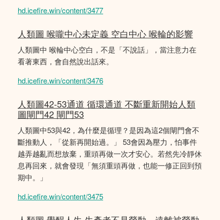
hd.icefire.win/content/3477
人類圖 喉嚨中心未定義 空白中心 喉輪的影響
人類圖中 喉輪中心空白，不是「不說話」，當注意力在
看著東西，會自然說出話來。
hd.icefire.win/content/3476
人類圖42-53通道 循環通道 不斷重新開始人類
圖閘門42 閘門53
人類圖中53與42，為什麼是循理？是因為這2個閘門會不
斷推動人，「從新再開始過。」 53會因為壓力，怕事件
越弄越亂而想放棄，重頭再做一次才安心。若然先冷靜休
息再回來，就會發現「無須重頭再做，也能一修正回到預
期中。」
hd.icefire.win/content/3475
人類圖 覺醒人生 生產者不是勞動，遠離被勞動