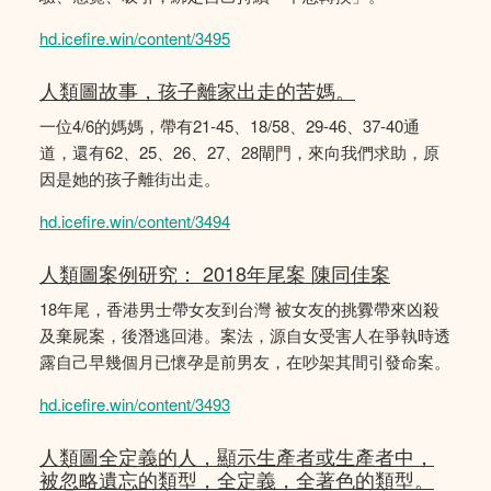
hd.icefire.win/content/3495
人類圖故事，孩子離家出走的苦媽。
一位4/6的媽媽，帶有21-45、18/58、29-46、37-40通
道，還有62、25、26、27、28閘門，來向我們求助，原
因是她的孩子離街出走。
hd.icefire.win/content/3494
人類圖案例研究： 2018年尾案 陳同佳案
18年尾，香港男士帶女友到台灣 被女友的挑釁帶來凶殺
及棄屍案，後潛逃回港。案法，源自女受害人在爭執時透
露自己早幾個月已懷孕是前男友，在吵架其間引發命案。
hd.icefire.win/content/3493
人類圖全定義的人，顯示生產者或生產者中，
被忽略遺忘的類型，全定義，全著色的類型。