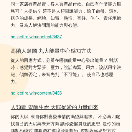
同一家店有產品賣，客人買產品付款。自己有什麼能力服
務可向人提供？ 這不是人類圖說能力，除了命盤、還包
括你的成長、經驗、知識、熱情、喜好、信心、責任承擔
力、及為人解決問題的能力與心態。
hd.icefire.win/content/3437
高階人類圖 九大能量中心感知方法
從人的回應方式，分辨在哪個能量中心發出能量？ 對話
時：感覺對方緊張、壓力，說話肉緊、用力，說話用字決
絕、傾向否定，未審先判「不可能」。 使自己也感壓
力。
hd.icefire.win/content/3436
人類圖 覺醒生命 天賦從愛的力量而來
你的天賦, 來自你對喜愛事情的渴望與追求。 不必再四處
找自己的天賦與未來方向 讓你恐懼質疑的思想, 是你的頭
腦制約模式 無數潛在環境能量制約, 控制著你思想方式