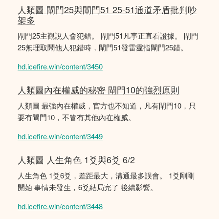
人類圖 閘門25與閘門51 25-51通道矛盾批判吵
架多
閘門25主觀說人會犯錯。 閘門51凡事正直看證據。 閘門
25無理取鬧他人犯錯時，閘門51發雷霆指閘門25錯。
hd.icefire.win/content/3450
人類圖內在權威的秘密 閘門10的強烈原則
人類圖 最強內在權威，官方也不知道，凡有閘門10，只
要有閘門10，不管有其他內在權威。
hd.icefire.win/content/3449
人類圖 人生角色 1爻與6爻 6/2
人生角色 1爻6爻，差距最大，溝通最多誤會。 1爻剛剛
開始 事情未發生，6爻結局完了 後續影響。
hd.icefire.win/content/3448